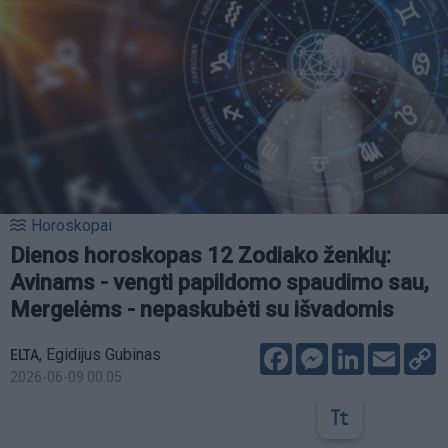
Horoskopai
Dienos horoskopas 12 Zodiako ženklų:
Avinams - vengti papildomo spaudimo sau,
Mergelėms - nepaskubėti su išvadomis
Facebook
Messenger
LinkedIn
Email
C
,
Egidijus Gubinas
ELTA
L
2026-06-09 00:05