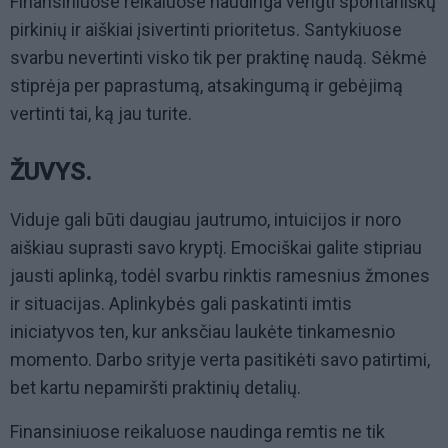
Finansiniuose reikaluose naudinga vengti spontaniškų
pirkinių ir aiškiai įsivertinti prioritetus. Santykiuose
svarbu nevertinti visko tik per praktinę naudą. Sėkmė
stiprėja per paprastumą, atsakingumą ir gebėjimą
vertinti tai, ką jau turite.
ŽUVYS.
Viduje gali būti daugiau jautrumo, intuicijos ir noro
aiškiau suprasti savo kryptį. Emociškai galite stipriau
jausti aplinką, todėl svarbu rinktis ramesnius žmones
ir situacijas. Aplinkybės gali paskatinti imtis
iniciatyvos ten, kur anksčiau laukėte tinkamesnio
momento. Darbo srityje verta pasitikėti savo patirtimi,
bet kartu nepamiršti praktinių detalių.
Finansiniuose reikaluose naudinga remtis ne tik