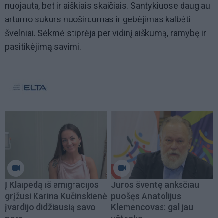
nuojauta, bet ir aiškiais skaičiais. Santykiuose daugiau
artumo sukurs nuoširdumas ir gebėjimas kalbėti
švelniai. Sėkmė stiprėja per vidinį aiškumą, ramybę ir
pasitikėjimą savimi.
Į Klaipėdą iš emigracijos
Jūros šventę anksčiau
grįžusi Karina Kučinskienė
puošęs Anatolijus
įvardijo didžiausią savo
Klemencovas: gal jau