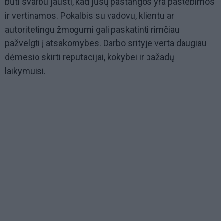
būti svarbu jausti, kad jūsų pastangos yra pastebimos
ir vertinamos. Pokalbis su vadovu, klientu ar
autoritetingu žmogumi gali paskatinti rimčiau
pažvelgti į atsakomybes. Darbo srityje verta daugiau
dėmesio skirti reputacijai, kokybei ir pažadų
laikymuisi.