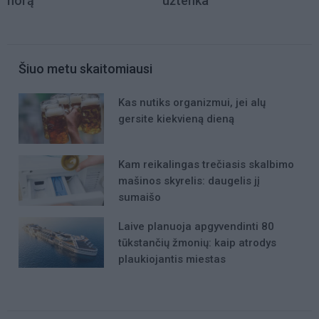
norą
užtenka
Šiuo metu skaitomiausi
Kas nutiks organizmui, jei alų
gersite kiekvieną dieną
Kam reikalingas trečiasis skalbimo
mašinos skyrelis: daugelis jį
sumaišo
Laive planuoja apgyvendinti 80
tūkstančių žmonių: kaip atrodys
plaukiojantis miestas