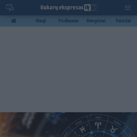
Pereiti
į
pagrindinį
Mobile
Nauji
Podkastai
Renginiai
Vaizdai
turinį
menu
bottom