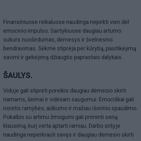
Finansiniuose reikaluose naudinga nepirkti vien dėl
emocinio impulso. Santykiuose daugiau artumo
sukurs nuoširdumas, dėmesys ir švelnesnis
bendravimas. Sėkmė stiprėja per kūrybą, pasitikėjimą
savimi ir gebėjimą džiaugtis paprastais dalykais.
ŠAULYS.
Viduje gali stiprėti poreikis daugiau dėmesio skirti
namams, šeimai ir vidiniam saugumui. Emociškai gali
norėtis ramybės, aiškumo ir mažiau išorinio spaudimo.
Pokalbis su artimu žmogumi gali priminti seną
klausimą, kurį verta aptarti ramiau. Darbo srityje
naudinga neperkrauti savęs ir daugiau dėmesio skirti