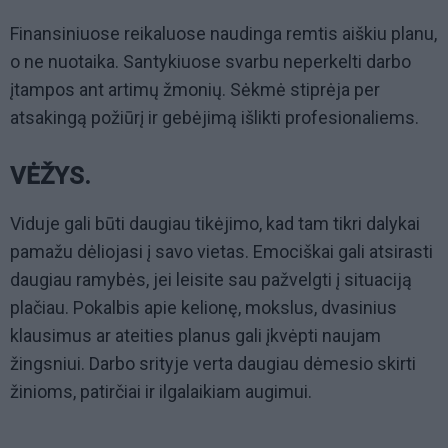
Finansiniuose reikaluose naudinga remtis aiškiu planu,
o ne nuotaika. Santykiuose svarbu neperkelti darbo
įtampos ant artimų žmonių. Sėkmė stiprėja per
atsakingą požiūrį ir gebėjimą išlikti profesionaliems.
VĖŽYS.
Viduje gali būti daugiau tikėjimo, kad tam tikri dalykai
pamažu dėliojasi į savo vietas. Emociškai gali atsirasti
daugiau ramybės, jei leisite sau pažvelgti į situaciją
plačiau. Pokalbis apie kelionę, mokslus, dvasinius
klausimus ar ateities planus gali įkvėpti naujam
žingsniui. Darbo srityje verta daugiau dėmesio skirti
žinioms, patirčiai ir ilgalaikiam augimui.