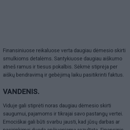
Finansiniuose reikaluose verta daugiau dėmesio skirti
smulkioms detalėms. Santykiuose daugiau aiškumo
atneš ramus ir tiesus pokalbis. Sėkmė stiprėja per
aiškų bendravimą ir gebėjimą laiku pasitikrinti faktus.
VANDENIS.
Viduje gali stiprėti noras daugiau dėmesio skirti
saugumui, pajamoms ir tikrajai savo pastangų vertei.
Emociškai gali būti svarbu jausti, kad jūsų darbas ar
pasirinkimai duoda apčiuopiamą rezultatą. Finansinis