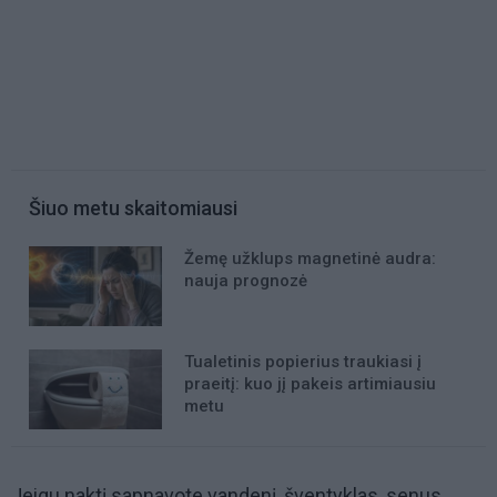
Šiuo metu skaitomiausi
Žemę užklups magnetinė audra:
nauja prognozė
Tualetinis popierius traukiasi į
praeitį: kuo jį pakeis artimiausiu
metu
Jeigu naktį sapnavote vandenį, šventyklas, senus