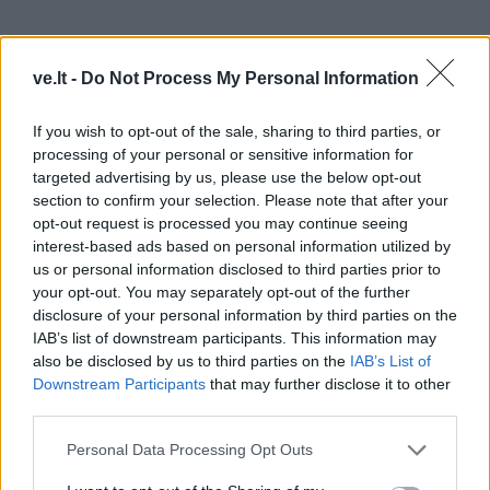
ve.lt -
Do Not Process My Personal Information
Finansiniuose reikaluose verta vengti rizikos ir aiškiai
If you wish to opt-out of the sale, sharing to third parties, or
pasitikrinti susitarimus. Santykiuose daugiau naudos
processing of your personal or sensitive information for
targeted advertising by us, please use the below opt-out
duos nuoširdumas, bet ne spaudimas kitam žmogui
section to confirm your selection. Please note that after your
atsiverti greičiau. Sėkmė šiandien labiau priklausys
opt-out request is processed you may continue seeing
nuo atsargumo ir vidinės savitvardos.
interest-based ads based on personal information utilized by
us or personal information disclosed to third parties prior to
your opt-out. You may separately opt-out of the further
MERGELĖ.
disclosure of your personal information by third parties on the
IAB’s list of downstream participants. This information may
Viduje gali būti daugiau dėmesio santykiams,
also be disclosed by us to third parties on the
IAB’s List of
Downstream Participants
that may further disclose it to other
susitarimams ir žmonėms, su kuriais sieja bendri
third parties.
planai. Emociškai gali norėtis daugiau aiškumo iš kitos
pusės, tačiau svarbu nepaskubėti su išvadomis.
Personal Data Processing Opt Outs
Partnerio, kliento ar kolegos žodžiai gali padėti geriau