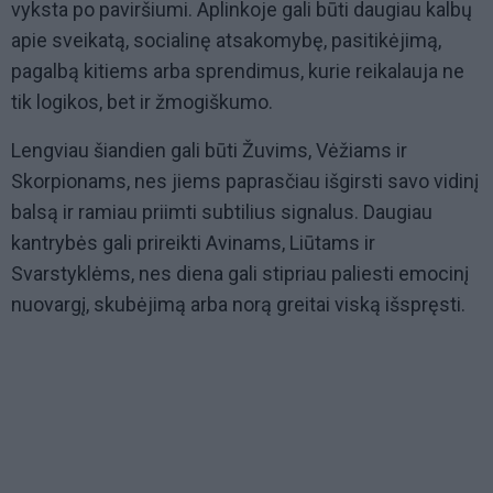
vyksta po paviršiumi. Aplinkoje gali būti daugiau kalbų
apie sveikatą, socialinę atsakomybę, pasitikėjimą,
pagalbą kitiems arba sprendimus, kurie reikalauja ne
tik logikos, bet ir žmogiškumo.
Lengviau šiandien gali būti Žuvims, Vėžiams ir
Skorpionams, nes jiems paprasčiau išgirsti savo vidinį
balsą ir ramiau priimti subtilius signalus. Daugiau
kantrybės gali prireikti Avinams, Liūtams ir
Svarstyklėms, nes diena gali stipriau paliesti emocinį
nuovargį, skubėjimą arba norą greitai viską išspręsti.