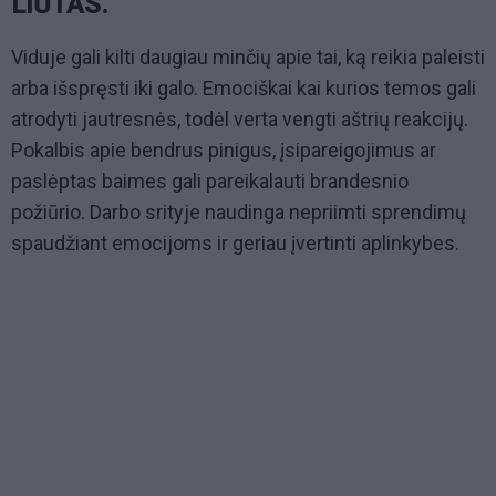
LIŪTAS.
Viduje gali kilti daugiau minčių apie tai, ką reikia paleisti
arba išspręsti iki galo. Emociškai kai kurios temos gali
atrodyti jautresnės, todėl verta vengti aštrių reakcijų.
Pokalbis apie bendrus pinigus, įsipareigojimus ar
paslėptas baimes gali pareikalauti brandesnio
požiūrio. Darbo srityje naudinga nepriimti sprendimų
spaudžiant emocijoms ir geriau įvertinti aplinkybes.