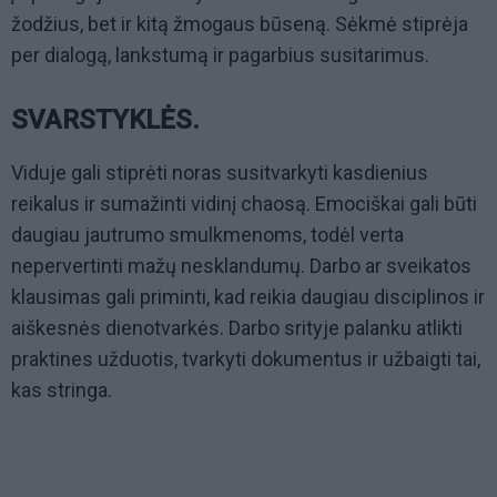
žodžius, bet ir kitą žmogaus būseną. Sėkmė stiprėja
per dialogą, lankstumą ir pagarbius susitarimus.
SVARSTYKLĖS.
Viduje gali stiprėti noras susitvarkyti kasdienius
reikalus ir sumažinti vidinį chaosą. Emociškai gali būti
daugiau jautrumo smulkmenoms, todėl verta
nepervertinti mažų nesklandumų. Darbo ar sveikatos
klausimas gali priminti, kad reikia daugiau disciplinos ir
aiškesnės dienotvarkės. Darbo srityje palanku atlikti
praktines užduotis, tvarkyti dokumentus ir užbaigti tai,
kas stringa.