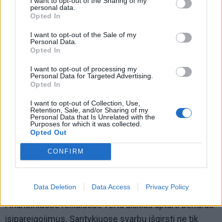
I want to opt-out of the Sharing of my
personal data.
suprasti bendrą situaciją. Darbo srityje daugiau
Opted In
rezultatų duos bendradarbiavimas ir gebėjimas ieškoti
I want to opt-out of the Sale of my
kompromisų.
Personal Data.
Opted In
I want to opt-out of processing my
Personal Data for Targeted Advertising.
Opted In
I want to opt-out of Collection, Use,
Retention, Sale, and/or Sharing of my
Personal Data that Is Unrelated with the
Purposes for which it was collected.
Opted Out
CONFIRM
Data Deletion
Data Access
Privacy Policy
Finansiniuose reikaluose verta aiškiau aptarti bendrus
įsipareigojimus. Santykiuose svarbu išgirsti ne tik