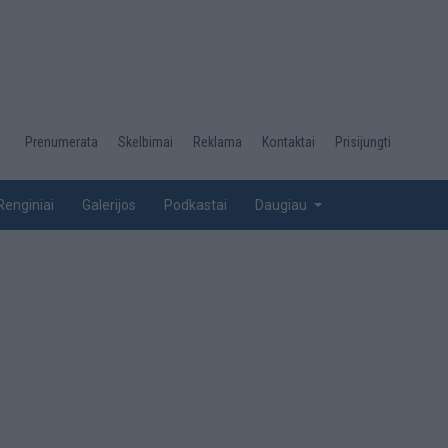
Desktop
Prenumerata
Skelbimai
Reklama
Kontaktai
Prisijungti
menu
top
Renginiai
Galerijos
Podkastai
Daugiau