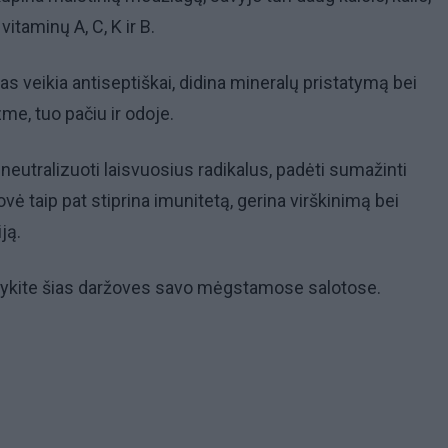
itaminų A, C, K ir B.
as veikia antiseptiškai, didina mineralų pristatymą bei
zme, tuo pačiu ir odoje.
 neutralizuoti laisvuosius radikalus, padėti sumažinti
ovė taip pat stiprina imunitetą, gerina virškinimą bei
ją.
dykite šias daržoves savo mėgstamose salotose.