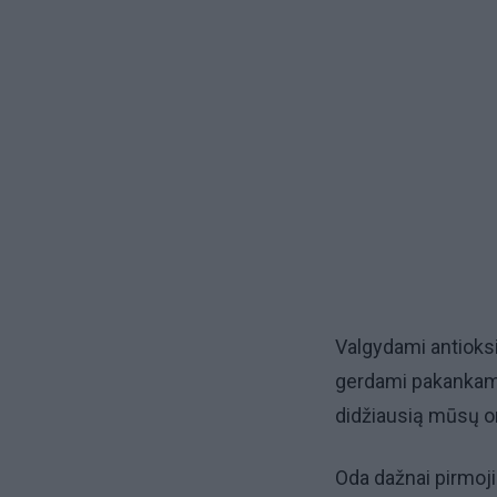
Valgydami antioks
gerdami pakankamą
didžiausią mūsų o
Oda dažnai pirmoj