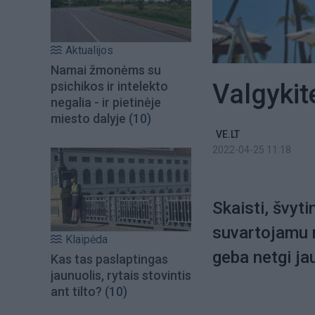
Aktualijos
Namai žmonėms su
Valgykite
psichikos ir intelekto
negalia - ir pietinėje
miesto dalyje
(10)
VE.LT
2022-04-25 11:18
Skaisti, švyti
suvartojamu m
Klaipėda
geba netgi jau
Kas tas paslaptingas
jaunuolis, rytais stovintis
ant tilto?
(10)