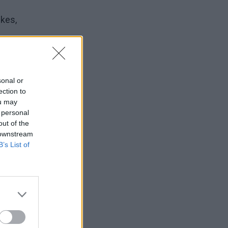
kes,
sonal or
ection to
ou may
 personal
out of the
 downstream
B’s List of