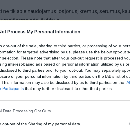
i ne tik apie naudojamus losjonus, kremus, serumus, kau
kuo maitiname odą iš vidaus.
Not Process My Personal Information
og valgant vaisius bei daržoves, galime išvengti smulkių
yvybingos odos išvaizdos.
to opt-out of the sale, sharing to third parties, or processing of your per
formation for targeted advertising by us, please use the below opt-out s
r selection. Please note that after your opt-out request is processed y
spindėti? Valgykite šį maistą
!
eing interest-based ads based on personal information utilized by us or
disclosed to third parties prior to your opt-out. You may separately opt-
losure of your personal information by third parties on the IAB’s list of
. This information may also be disclosed by us to third parties on the
IA
Participants
that may further disclose it to other third parties.
l Data Processing Opt Outs
o opt-out of the Sharing of my personal data.