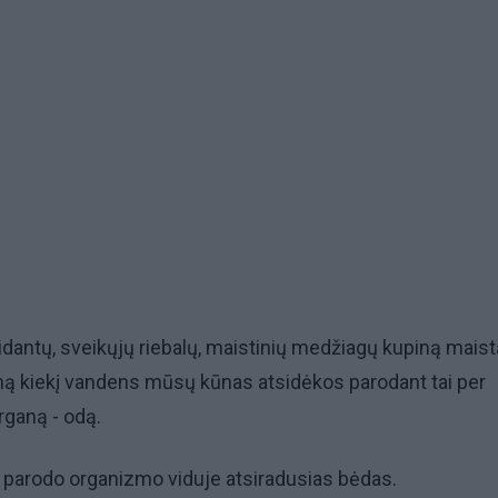
idant
ų, sveikųjų riebalų, maistinių medžiagų kupiną maist
 kiekį vandens mūsų kūnas atsidėkos parodant tai per
rganą - odą.
i parodo organizmo viduje atsiradusias bėdas.