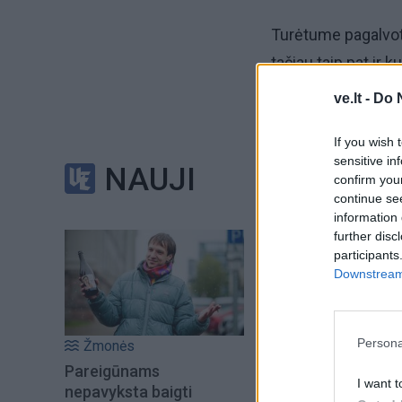
Turėtume pagalvot
tačiau taip pat ir 
ve.lt -
Do 
Tyrimai nustatė, j
raukšlelių bei neg
If you wish 
sensitive in
NAUJI
confirm you
Esate pasiruošę su
continue se
information 
further disc
participants
Downstream 
Persona
Žmonės
Pareigūnams
I want t
nepavyksta baigti