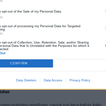
In
o opt-out of the Sale of my Personal Data.
In
to opt-out of processing my Personal Data for Targeted
omiausi
ing.
In
Negrįžo iš Jūros šventės: artimieji laukė dvi savaites
o opt-out of Collection, Use, Retention, Sale, and/or Sharing
ersonal Data that Is Unrelated with the Purposes for which it
lected.
Out
Pelių ir žiurkių baubas: kas graužikus gąsdina labiau ne
CONFIRM
nuodai
Data Deletion
Data Access
Privacy Policy
iukas
 kupina maistinių medžiagų, savyje turi daug kalcio, kalio,