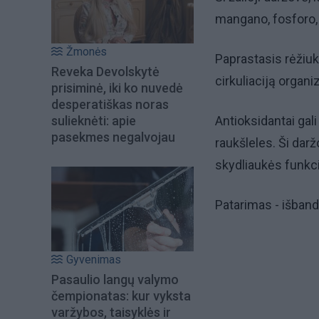
mangano, fosforo, v
Žmonės
Paprastasis rėžiuk
Reveka Devolskytė
cirkuliaciją organi
prisiminė, iki ko nuvedė
desperatiškas noras
sulieknėti: apie
Antioksidantai gali
pasekmes negalvojau
raukšleles. Ši darž
skydliaukės funkci
Patarimas - išban
Gyvenimas
Pasaulio langų valymo
čempionatas: kur vyksta
varžybos, taisyklės ir