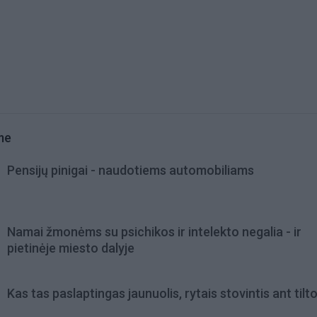
me
Pensijų pinigai - naudotiems automobiliams
Namai žmonėms su psichikos ir intelekto negalia - ir
pietinėje miesto dalyje
Kas tas paslaptingas jaunuolis, rytais stovintis ant tilt