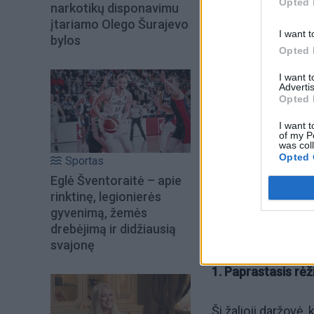
Opted 
narkotikų disponavimu
įtariamo Olego Šurajevo
I want t
bylos
Opted 
I want 
Šiuo metu skait
Advertis
Opted 
I want t
of my P
was col
Opted 
Sportas
Eglė Šventoraitė – apie
rinktinę, legionierės
gyvenimą, žemės
drebėjimą ir didžiausią
svajonę
1. Paprastasis r
ėž
Ši žalioji daržovė,