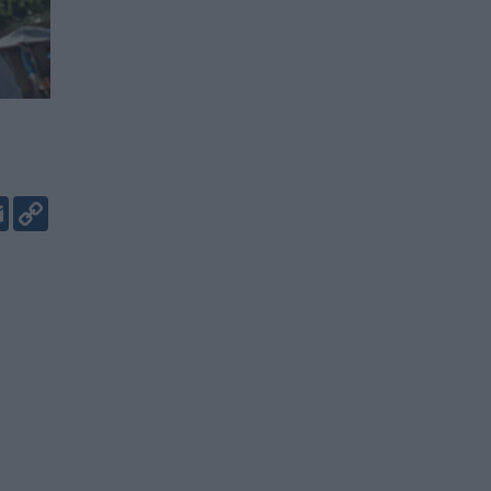
er
kedIn
Email
Copy
Link