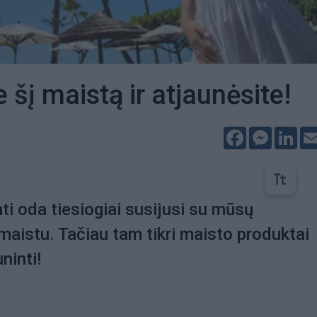
 šį maistą ir atjaunėsite!
Facebook
Messeng
Lin
nti oda tiesiogiai susijusi su mūsų
aistu. Tačiau tam tikri maisto produktai
ninti!