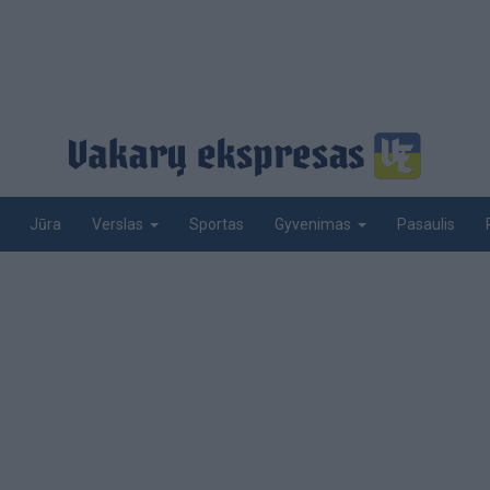
Jūra
Sportas
Pasaulis
Verslas
Gyvenimas