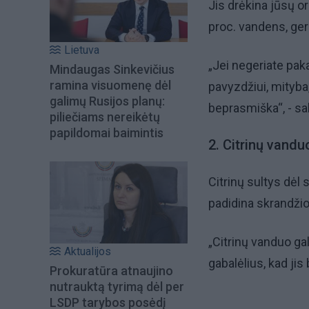
Jis drėkina jūsų 
proc. vandens, ger
Lietuva
„Jei negeriate paka
Mindaugas Sinkevičius
ramina visuomenę dėl
pavyzdžiui, mityba, 
galimų Rusijos planų:
beprasmiška“, - sa
piliečiams nereikėtų
papildomai baimintis
2. Citrinų vandu
Citrinų sultys dėl
padidina skrandžio
„Citrinų vanduo ga
Aktualijos
gabalėlius, kad ji
Prokuratūra atnaujino
nutrauktą tyrimą dėl per
LSDP tarybos posėdį