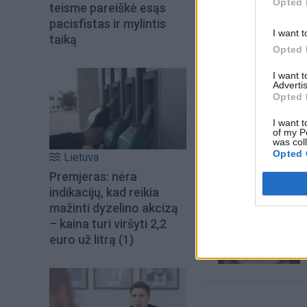
Opted 
teisme pareiškė esąs
pacisfistas ir mylintis
I want t
taiką
Opted 
I want 
Advertis
Opted 
I want t
Šiuo metu skait
of my P
was col
Opted 
Lietuva
Premjeras: nėra
indikacijų, kad reikia
mažinti dyzelino akcizą
– kaina turi viršyti 2,2
euro už litrą
(1)