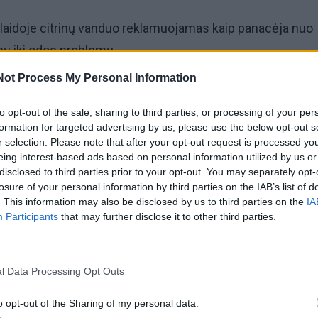
klaidoje citrinų vanduo reklamuojamas kaip panacėja nuo
mų iki odos problemų.
Not Process My Personal Information
 tačiau verta prisiminti, kad su šiuo gėrimu nėra atlikta dau
u 100 % patvirtinti mokslinę citrinų vandens naudą.
to opt-out of the sale, sharing to third parties, or processing of your per
formation for targeted advertising by us, please use the below opt-out s
r selection. Please note that after your opt-out request is processed y
pecialistai ir gydytojai teigia, kad yra keletas svarių priež
eing interest-based ads based on personal information utilized by us or
disclosed to third parties prior to your opt-out. You may separately opt-
bodygreen.
losure of your personal information by third parties on the IAB’s list of
. This information may also be disclosed by us to third parties on the
IA
o drėkina
Participants
that may further disclose it to other third parties.
l Data Processing Opt Outs
o opt-out of the Sharing of my personal data.