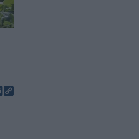
er
kedIn
Email
Copy
Link