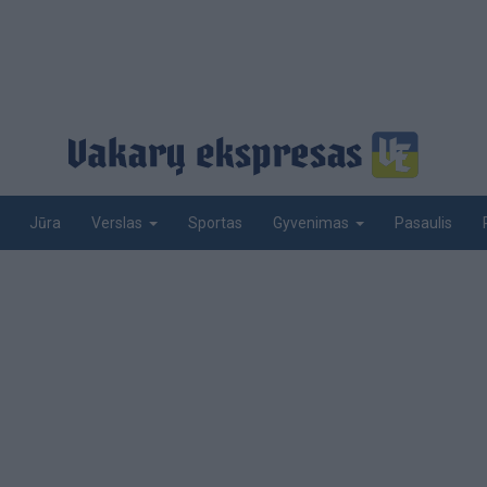
Jūra
Sportas
Pasaulis
Verslas
Gyvenimas