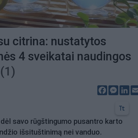
u citrina: nustatytos
nės 4 sveikatai naudingos
s
(1)
Facebook
Messeng
Lin
s dėl savo rūgštingumo pusantro karto
ndžio išsituštinimą nei vanduo.