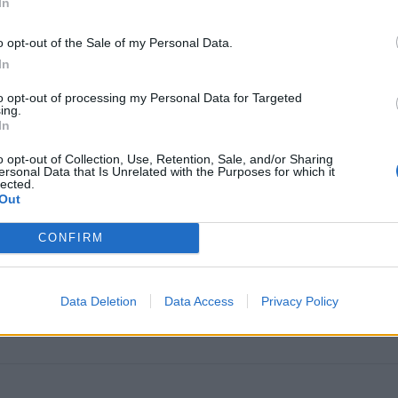
In
o opt-out of the Sale of my Personal Data.
In
to opt-out of processing my Personal Data for Targeted
ing.
In
o opt-out of Collection, Use, Retention, Sale, and/or Sharing
omiausi
ersonal Data that Is Unrelated with the Purposes for which it
lected.
Out
Aiškiaregės pranašystė: numatė katastrofišką karo
pabaigą Ukrainoje
CONFIRM
Plaukai mažiau riebaluosis: į šampūną tereikia įberti v
Data Deletion
Data Access
Privacy Policy
ingredientą