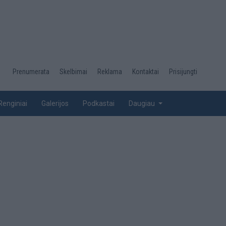
Desktop
Prenumerata
Skelbimai
Reklama
Kontaktai
Prisijungti
menu
top
Renginiai
Galerijos
Podkastai
Daugiau