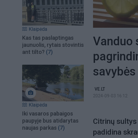
Klaipėda
Vanduo s
Kas tas paslaptingas
jaunuolis, rytais stovintis
ant tilto?
(7)
pagrindi
savybė
VE.LT
2024-09-03 16:12
Klaipėda
Iki vasaros pabaigos
Citrinų sulty
paupyje bus atidarytas
naujas parkas
(7)
padidina skra