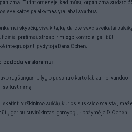
organizmą. Turint omenyje, kad mūsų organizmą sudaro 6
os sveikatos palaikymas yra labai svarbus.
nkamai skysčių, visa kita, ką darote savo sveikatai palaiky
fiziniai pratimai, streso ir miego kontrolė, gali būti
kė integruojanti gydytoja Dana Cohen.
o padeda virškinimui
 savo rūgštingumo lygio pusantro karto labiau nei vanduo
 išsituštinimą.
li skatinti virškinimo sulčių, kurios suskaido maistą į maž
s būtų geriau suvirškintas, gamybą“, - pažymėjo D. Cohen.