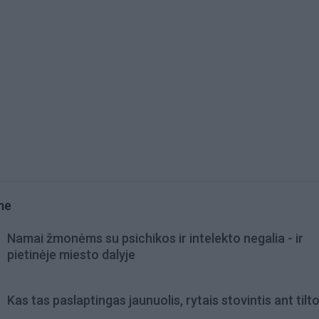
me
Namai žmonėms su psichikos ir intelekto negalia - ir
pietinėje miesto dalyje
Kas tas paslaptingas jaunuolis, rytais stovintis ant tilt