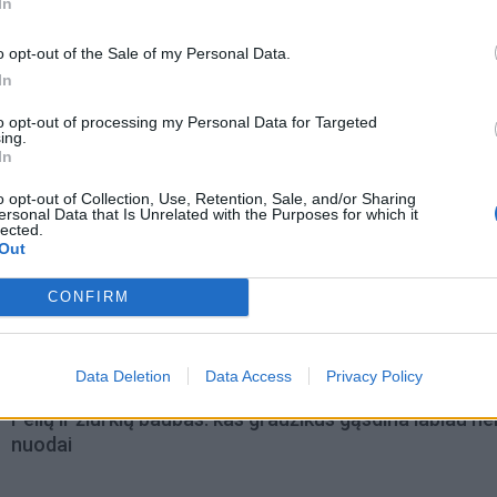
In
o opt-out of the Sale of my Personal Data.
In
to opt-out of processing my Personal Data for Targeted
ing.
In
o opt-out of Collection, Use, Retention, Sale, and/or Sharing
ersonal Data that Is Unrelated with the Purposes for which it
lected.
Out
omiausi
CONFIRM
Mirė garsi lietuvių aktorė: „Jos vaidmenys išliks Lietuv
teatro istorijoje“
Data Deletion
Data Access
Privacy Policy
Pelių ir žiurkių baubas: kas graužikus gąsdina labiau ne
nuodai