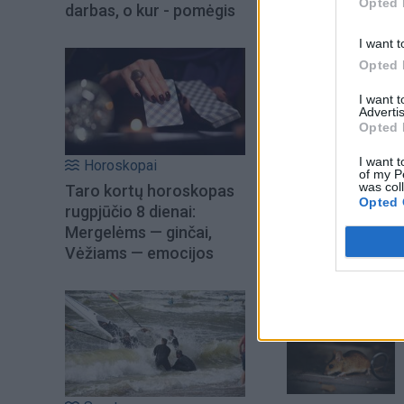
Opted 
darbas, o kur - pomėgis
I want t
Opted 
I want 
Advertis
Opted 
I want t
Horoskopai
of my P
was col
Taro kortų horoskopas
Opted 
rugpjūčio 8 dienai:
Šiuo metu skait
Mergelėms — ginčai,
Vėžiams — emocijos