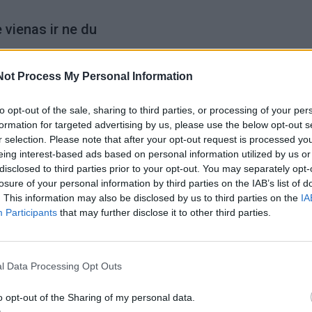
 vienas ir ne du
rex“ Jūratei išgyrė su klaipėdiečiu pažįstamas jos draug
Not Process My Personal Information
endravo, – anot moters, keturis mėnesius kūlė galvą, kol į
s ten yra investavę ir vargo nemato, nieko nedirbi, o p
to opt-out of the sale, sharing to third parties, or processing of your per
formation for targeted advertising by us, please use the below opt-out s
ybės rago.
r selection. Please note that after your opt-out request is processed y
eing interest-based ads based on personal information utilized by us or
disclosed to third parties prior to your opt-out. You may separately opt-
saka, už būsimas paslaugas – stebės valiutų kursą, p
losure of your personal information by third parties on the IAB’s list of
 dalyvaujant draugui ir dar porai tokių pat galimai sukla
. This information may also be disclosed by us to third parties on the
IA
popieriaus“ ir parašų klaipėdiečiui į rankas moteris vieną
Participants
that may further disclose it to other third parties.
nčio eurų grynaisiais.
l Data Processing Opt Outs
o opt-out of the Sharing of my personal data.