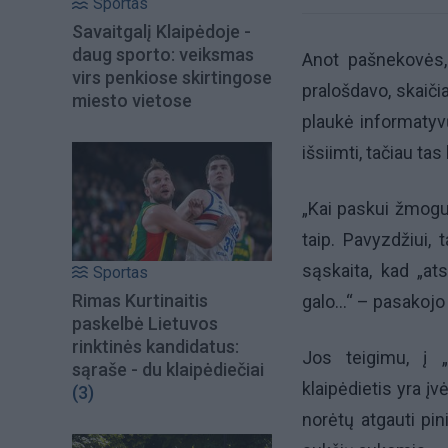
Sportas
Savaitgalį Klaipėdoje -
daug sporto: veiksmas
Anot pašnekovės, 
virs penkiose skirtingose
pralošdavo, skaiči
miesto vietose
plaukė informatyv
išsiimti, tačiau ta
„Kai paskui žmogus
taip. Pavyzdžiui, 
sąskaita, kad „ats
Sportas
Rimas Kurtinaitis
galo...“ – pasakojo
paskelbė Lietuvos
rinktinės kandidatus:
Jos teigimu, į „
sąraše - du klaipėdiečiai
klaipėdietis yra įv
(3)
norėtų atgauti pini