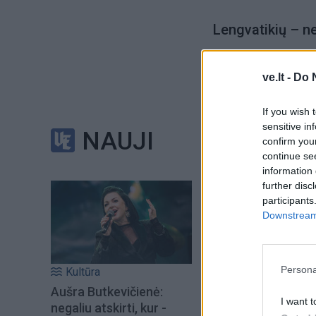
Lengvatikių – ne
„Platformą „RoboFo
ve.lt -
Do 
kuriuo ji artimai b
kad protingi žmonė
If you wish 
sensitive in
pilasi kaip iš gaus
NAUJI
confirm you
continue se
information 
Patikėjusi šia pa
further disc
biržose ir pan., –
participants
asmenų, be jokio „
Downstream 
perdavė 2,5 tūksta
Persona
Kultūra
Aušra Butkevičienė:
I want t
negaliu atskirti, kur -