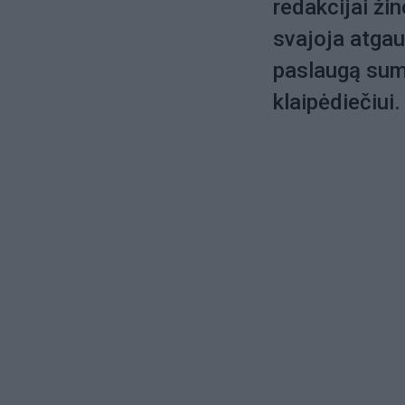
redakcijai žin
svajoja atgau
paslaugą sumo
klaipėdiečiui.