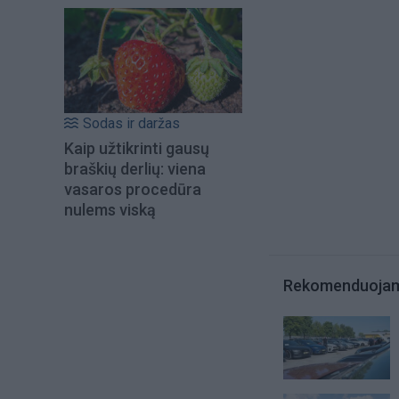
Sodas ir daržas
Kaip užtikrinti gausų
braškių derlių: viena
vasaros procedūra
nulems viską
Rekomenduoja