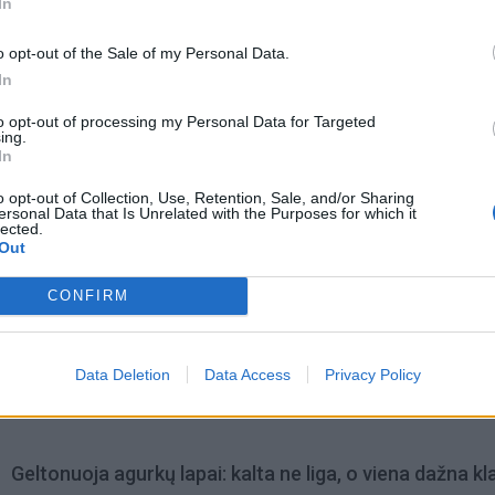
In
o opt-out of the Sale of my Personal Data.
In
to opt-out of processing my Personal Data for Targeted
ing.
In
o opt-out of Collection, Use, Retention, Sale, and/or Sharing
ersonal Data that Is Unrelated with the Purposes for which it
lected.
Out
CONFIRM
omiausi
Data Deletion
Data Access
Privacy Policy
Negrįžo iš Jūros šventės: artimieji laukė dvi savaites
Geltonuoja agurkų lapai: kalta ne liga, o viena dažna kl