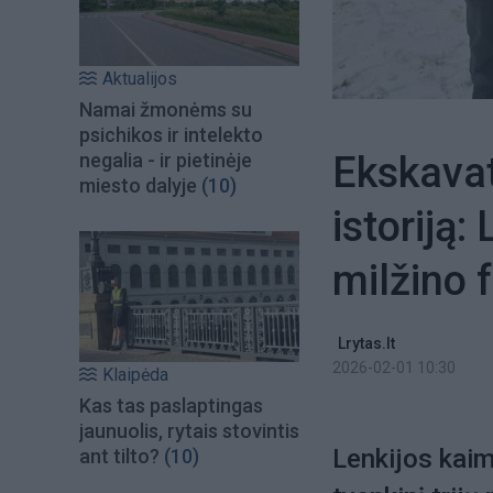
Aktualijos
Namai žmonėms su
psichikos ir intelekto
Ekskavat
negalia - ir pietinėje
miesto dalyje
(10)
istoriją:
milžino 
Lrytas.lt
2026-02-01 10:30
Klaipėda
Kas tas paslaptingas
jaunuolis, rytais stovintis
Lenkijos kai
ant tilto?
(10)