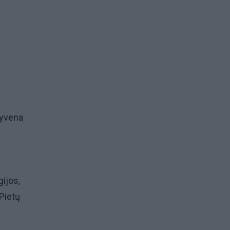
gyvena
ijos,
Pietų