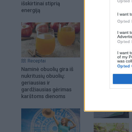
Opted 
išskirtinai stiprią
energiją
I want t
Opted 
I want 
Advertis
Opted 
I want t
of my P
Receptai
was col
Opted 
Naminė obuolių gira iš
nukritusių obuolių:
geriausias ir
Šiuo metu skait
gardžiausias gėrimas
karštoms dienoms