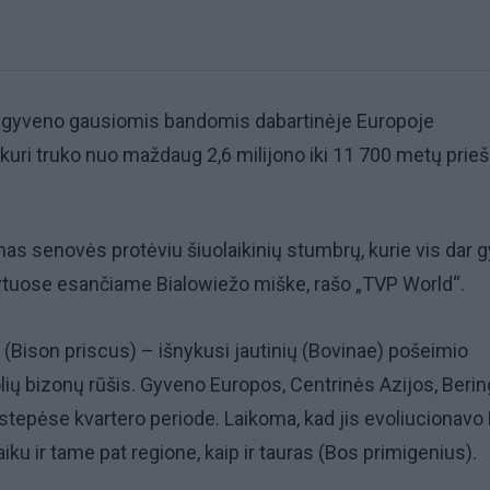
i gyveno gausiomis bandomis dabartinėje Europoje
 kuri truko nuo maždaug 2,6 milijono iki 11 700 metų prieš
as senovės protėviu šiuolaikinių stumbrų, kurie vis dar 
rytuose esančiame Bialowiežo miške, rašo „TVP World“.
(Bison priscus) – išnykusi jautinių (Bovinae) pošeimio
lių bizonų rūšis. Gyveno Europos, Centrinės Azijos, Bering
tepėse kvartero periode. Laikoma, kad jis evoliucionavo 
laiku ir tame pat regione, kaip ir tauras (Bos primigenius).