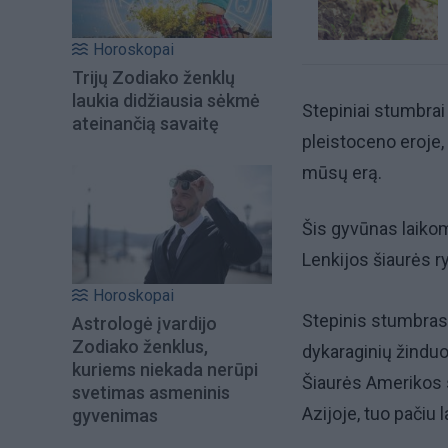
Horoskopai
Trijų Zodiako ženklų
laukia didžiausia sėkmė
Stepiniai stumbra
ateinančią savaitę
pleistoceno eroje,
mūsų erą.
Šis gyvūnas laikom
Lenkijos šiaurės 
Horoskopai
Stepinis stumbras 
Astrologė įvardijo
Zodiako ženklus,
dykaraginių žinduo
kuriems niekada nerūpi
Šiaurės Amerikos s
svetimas asmeninis
Azijoje, tuo pačiu 
gyvenimas