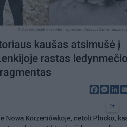
© Stepinio stumbro kaukolės fragmentas. Varšuvos Žemės muziejaus
oriaus kaušas atsimušė į
 Lenkijoje rastas ledynmeči
fragmentas
Facebook
Messeng
Lin
me Nowa Korzeniówkoje, netoli Płocko, ka