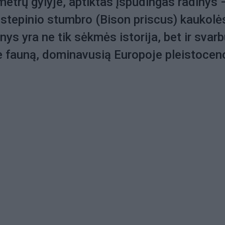
 metrų gylyje, aptiktas įspūdingas radinys 
o stepinio stumbro (Bison priscus) kaukolė
inys yra ne tik sėkmės istorija, bet ir svar
e fauną, dominavusią Europoje pleistocen