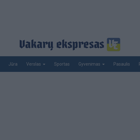
Jūra
Sportas
Pasaulis
Verslas
Gyvenimas