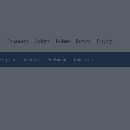
Desktop
Prenumerata
Skelbimai
Reklama
Kontaktai
Prisijungti
menu
top
Renginiai
Galerijos
Podkastai
Daugiau