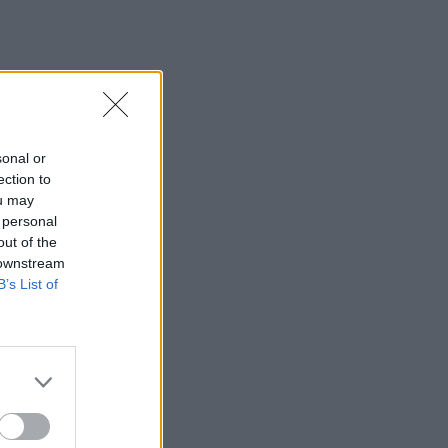
i
sonal or
ection to
ou may
po
 personal
out of the
 downstream
B’s List of
tis su