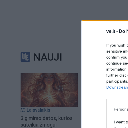
Janas Kozłowskis 
ve.lt -
Do 
Płocko miesto – k
sulaužytą kaukolę
If you wish 
sensitive in
NAUJI
confirm you
Jis nedelsdamas n
continue se
savininką, o tada
information 
further disc
muziejui.
participants
Downstream 
„Tai puikus pavyzd
muziejais – kartu 
Persona
Laisvalaikis
muziejaus „Facebo
3 gimimo datos, kurios
I want t
suteikia žmogui