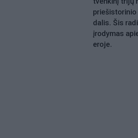
tvenkinį trijų
priešistorini
dalis. Šis rad
įrodymas api
eroje.