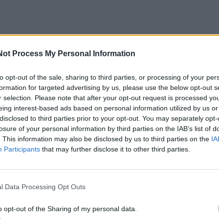
kasė tvenkinį Lenkijos kaime Nowa Korzeniówkoje, netol
Not Process My Personal Information
ai maždaug trijų metrų gylyje smėlio sluoksnyje rado
.
to opt-out of the sale, sharing to third parties, or processing of your per
formation for targeted advertising by us, please use the below opt-out s
r selection. Please note that after your opt-out request is processed y
utraukė darbus, informavo savo viršininką ir žemės skly
eing interest-based ads based on personal information utilized by us or
 didelį ir sunkų fragmentą padovanojo Varšuvos Žemės
disclosed to third parties prior to your opt-out. You may separately opt-
losure of your personal information by third parties on the IAB’s list of
. This information may also be disclosed by us to third parties on the
IA
Participants
that may further disclose it to other third parties.
ys, kad verta pranešti apie panašius radinius ir konsultuo
galime išsaugoti istorijos dalį ateities kartoms“, – rašoma
l Data Processing Opt Outs
ok“ paskyroje.
o opt-out of the Sharing of my personal data.