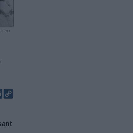
 nuotr.
o
er
kedIn
Email
Copy
Link
sant