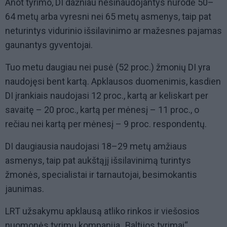
Anot tyrimo, DI dažniau nesinaudojantys nurodė 50–
64 metų arba vyresni nei 65 metų asmenys, taip pat
neturintys vidurinio išsilavinimo ar mažesnes pajamas
gaunantys gyventojai.
Tuo metu daugiau nei pusė (52 proc.) žmonių DI yra
naudojęsi bent kartą. Apklausos duomenimis, kasdien
DI įrankiais naudojasi 12 proc., kartą ar keliskart per
savaitę – 20 proc., kartą per mėnesį – 11 proc., o
rečiau nei kartą per mėnesį – 9 proc. respondentų.
DI daugiausia naudojasi 18–29 metų amžiaus
asmenys, taip pat aukštąjį išsilavinimą turintys
žmonės, specialistai ir tarnautojai, besimokantis
jaunimas.
LRT užsakymu apklausą atliko rinkos ir viešosios
nuomonės tyrimų kompanija „Baltijos tyrimai“.