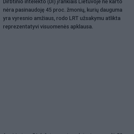
Dirbtinio intelekto (DI) įrankiais Lietuvoje nė karto
nėra pasinaudoję 45 proc. žmonių, kurių dauguma
yra vyresnio amžiaus, rodo LRT užsakymu atlikta
reprezentatyvi visuomenės apklausa.