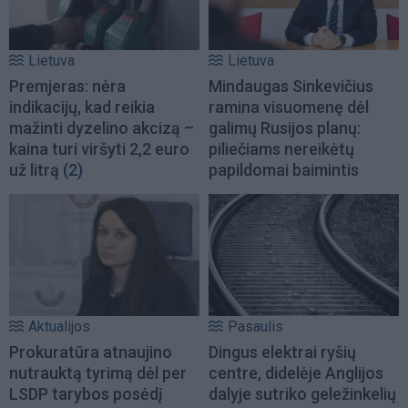
Lietuva
Lietuva
Premjeras: nėra
Mindaugas Sinkevičius
indikacijų, kad reikia
ramina visuomenę dėl
mažinti dyzelino akcizą –
galimų Rusijos planų:
kaina turi viršyti 2,2 euro
piliečiams nereikėtų
už litrą
(2)
papildomai baimintis
Aktualijos
Pasaulis
Prokuratūra atnaujino
Dingus elektrai ryšių
nutrauktą tyrimą dėl per
centre, didelėje Anglijos
LSDP tarybos posėdį
dalyje sutriko geležinkelių