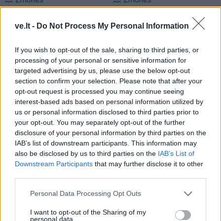
Ingos Valinskienės 60-
Mirė filme „Žmogus
metis – kupinas
voras“ sužibėjusi aktorė
ve.lt -
Do Not Process My Personal Information
ekstremalių patirčių:
Arūnas papasakojo, kuo
If you wish to opt-out of the sale, sharing to third parties, or
nustebino žmoną
processing of your personal or sensitive information for
targeted advertising by us, please use the below opt-out
section to confirm your selection. Please note that after your
opt-out request is processed you may continue seeing
interest-based ads based on personal information utilized by
us or personal information disclosed to third parties prior to
your opt-out. You may separately opt-out of the further
disclosure of your personal information by third parties on the
IAB’s list of downstream participants. This information may
Laisvalaikis
Sveikata
also be disclosed by us to third parties on the
IAB’s List of
Ar jums pakaks
Plaukai mažiau
Downstream Participants
that may further disclose it to other
išradingumo teisingai
riebaluosis: į šampūną
third parties.
išspręsti matematinį
tereikia įberti vieną
galvosūkį, panaudojant
ingredientą
Personal Data Processing Opt Outs
tik vieną degtuką?
(1)
I want to opt-out of the Sharing of my
personal data.