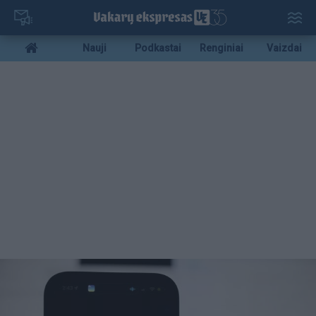
Pereiti
į
pagrindinį
Mobile
Nauji
Podkastai
Renginiai
Vaizdai
turinį
menu
bottom