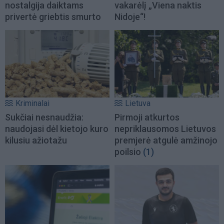
nostalgija daiktams
vakarėlį „Viena naktis
privertė griebtis smurto
Nidoje“!
Kriminalai
Lietuva
Sukčiai nesnaudžia:
Pirmoji atkurtos
naudojasi dėl kietojo kuro
nepriklausomos Lietuvos
kilusiu ažiotažu
premjerė atgulė amžinojo
poilsio
(1)