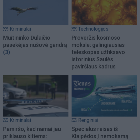
Kriminalai
Technologijos
Muitininko Dulaičio
Proveržis kosmoso
pasekėjas nušovė gandrą
moksle: galingiausias
(3)
teleskopas užfiksavo
istorinius Saulės
paviršiaus kadrus
Kriminalai
Renginiai
Pamiršo, kad namai jau
Specialus reisas iš
priklauso kitiems:
Klaipėdos į nemokamą