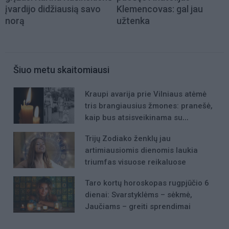
įvardijo didžiausią savo
Klemencovas: gal jau
norą
užtenka
Šiuo metu skaitomiausi
Kraupi avarija prie Vilniaus atėmė
tris brangiausius žmones: pranešė,
kaip bus atsisveikinama su
mergaite, jos mama ir močiute
Trijų Zodiako ženklų jau
artimiausiomis dienomis laukia
triumfas visuose reikaluose
Taro kortų horoskopas rugpjūčio 6
dienai: Svarstyklėms – sėkmė,
Jaučiams – greiti sprendimai