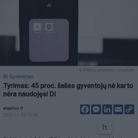
© Dirbtinis intelektas / Unsplash.
Gyvenimas
Tyrimas: 45 proc. šalies gyventojų nė karto
nėra naudojęsi DI
Facebook
Messenger
LinkedIn
Email
C
etaplius.lt
L
2025-11-26 13:08