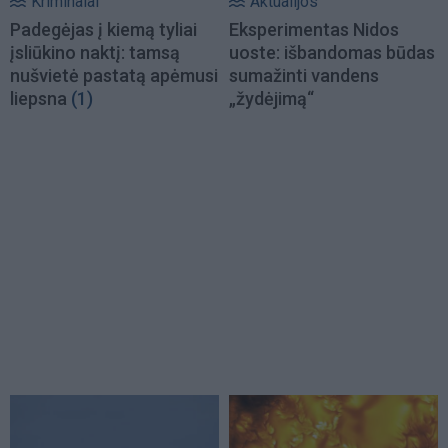
Kriminalai
Aktualijos
Padegėjas į kiemą tyliai
Eksperimentas Nidos
įsliūkino naktį: tamsą
uoste: išbandomas būdas
nušvietė pastatą apėmusi
sumažinti vandens
liepsna
(1)
„žydėjimą“