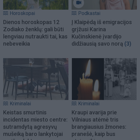
Horoskopai
Podkastai
Dienos horoskopas 12
Į Klaipėdą iš emigracijos
Zodiako ženklų: gali būti
grįžusi Karina
lengviau nutraukti tai, kas
Kučinskienė įvardijo
nebeveikia
didžiausią savo norą
(3)
Kriminalai
Kriminalai
Keistas smurtinis
Kraupi avarija prie
incidentas miesto centre:
Vilniaus atėmė tris
sutramdytą agresyvų
brangiausius žmones:
mušeiką baro lankytojai
pranešė, kaip bus