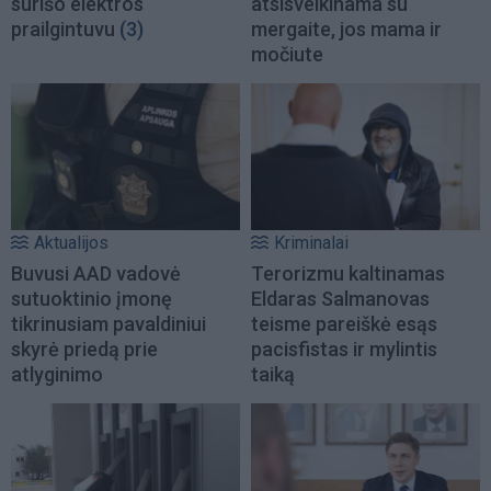
surišo elektros
atsisveikinama su
prailgintuvu
(3)
mergaite, jos mama ir
močiute
Aktualijos
Kriminalai
Buvusi AAD vadovė
Terorizmu kaltinamas
sutuoktinio įmonę
Eldaras Salmanovas
tikrinusiam pavaldiniui
teisme pareiškė esąs
skyrė priedą prie
pacisfistas ir mylintis
atlyginimo
taiką