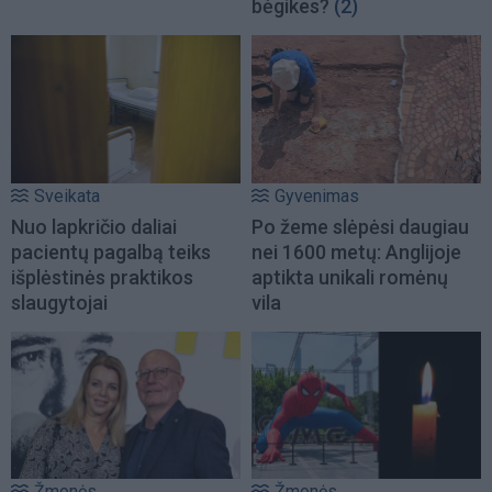
bėgikes?
(2)
Sveikata
Gyvenimas
Nuo lapkričio daliai
Po žeme slėpėsi daugiau
pacientų pagalbą teiks
nei 1600 metų: Anglijoje
išplėstinės praktikos
aptikta unikali romėnų
slaugytojai
vila
Žmonės
Žmonės