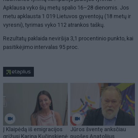
Apklausa vyko šių metų spalio 16–28 dienomis. Jos
metu apklausta 1 019 Lietuvos gyventojų (18 metų ir
vyresni), tyrimas vyko 112 atrankos taškų.
Rezultatų paklaida neviršija 3,1 procentinio punkto, kai
pasitikėjimo intervalas 95 proc.
Į Klaipėdą iš emigracijos
Jūros šventę anksčiau
grįžusi Karina Kučinskienė
puošęs Anatolijus