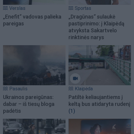
Verslas
Sportas
„Enefit“ vadovas palieka
„Dragūnas“ sulaukė
pareigas
pastiprinimo: į Klaipėdą
atvyksta Sakartvelo
rinktinės narys
Pasaulis
Klaipėda
Ukrainos pareigūnas:
Patiltė keliaujantiems į
dabar – iš tiesų bloga
keltą bus atidaryta rudenį
padėtis
(1)