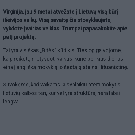
Virginija, jau 9 metai atvežate į Lietuvą visą būrį
išeivijos vaikų. Visą savaitę čia stovyklaujate,
vykdote įvairias veiklas. Trumpai papasakokite apie
patį projektą.
Tai yra visiškas „Bitės“ kūdikis. Tiesiog galvojome,
kaip reikėtų motyvuoti vaikus, kurie penkias dienas
eina į anglišką mokyklą, o šeštąją ateina į lituanistinę.
Suvokėme, kad vaikams laisvalaikiu ateiti mokytis
lietuvių kalbos ten, kur vėl yra struktūra, nėra labai
lengva.