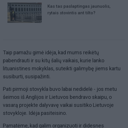
Kas tas paslaptingas jaunuolis,
rytais stovintis ant tilto?
Taip pamažu gimė idėja, kad mums reikėtų
pabendrauti ir su kitų šalių vaikais, kurie lanko
lituanistines mokyklas, suteikti galimybę jiems kartu
susiburti, susipažinti.
Pati pirmoji stovykla buvo labai nedidelė - jos metu
šeimos iš Anglijos ir Lietuvos bendravo skaipu, o
vasarą projekte dalyvavę vaikai susitiko Lietuvoje
stovykloje. Idėja pasiteisino.
Pamatėme, kad galim organizuoti ir didesnes