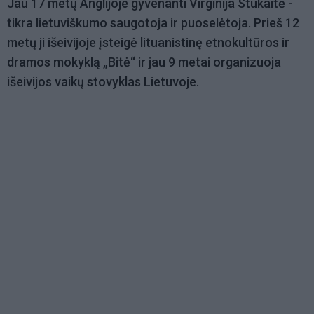
Jau 17 metų Anglijoje gyvenanti Virginija Stukaitė -
tikra lietuviškumo saugotoja ir puoselėtoja. Prieš 12
metų ji išeivijoje įsteigė lituanistinę etnokultūros ir
dramos mokyklą „Bitė“ ir jau 9 metai organizuoja
išeivijos vaikų stovyklas Lietuvoje.