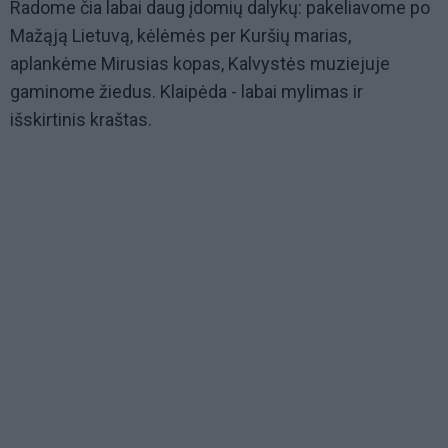
Radome čia labai daug įdomių dalykų: pakeliavome po
Mažąją Lietuvą, kėlėmės per Kuršių marias,
aplankėme Mirusias kopas, Kalvystės muziejuje
gaminome žiedus. Klaipėda - labai mylimas ir
išskirtinis kraštas.