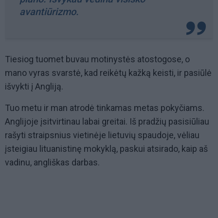
avantiūrizmo.
Tiesiog tuomet buvau motinystės atostogose, o
mano vyras svarstė, kad reikėtų kažką keisti, ir pasiūlė
išvykti į Angliją.
Tuo metu ir man atrodė tinkamas metas pokyčiams.
Anglijoje įsitvirtinau labai greitai. Iš pradžių pasisiūliau
rašyti straipsnius vietinėje lietuvių spaudoje, vėliau
įsteigiau lituanistinę mokyklą, paskui atsirado, kaip aš
vadinu, angliškas darbas.