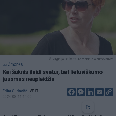
© Virginija Stukaitė. Asmeninio albumo nuotr.
Žmonės
Kai šaknis įleidi svetur, bet lietuviškumo
jausmas neapleidžia
Facebook
Messenger
LinkedIn
Email
C
,
Edita Gudavičė
VE.LT
L
2024-08-11 14:00