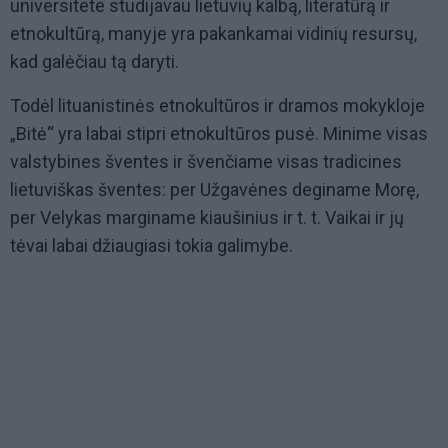
universitete studijavau lietuvių kalbą, literatūrą ir
etnokultūrą, manyje yra pakankamai vidinių resursų,
kad galėčiau tą daryti.
Todėl lituanistinės etnokultūros ir dramos mokykloje
„Bitė“ yra labai stipri etnokultūros pusė. Minime visas
valstybines šventes ir švenčiame visas tradicines
lietuviškas šventes: per Užgavėnes deginame Morę,
per Velykas marginame kiaušinius ir t. t. Vaikai ir jų
tėvai labai džiaugiasi tokia galimybe.