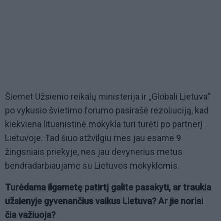
Šiemet Užsienio reikalų ministerija ir „Globali Lietuva“
po vykusio švietimo forumo pasirašė rezoliuciją, kad
kiekviena lituanistinė mokykla turi turėti po partnerį
Lietuvoje. Tad šiuo atžvilgiu mes jau esame 9
žingsniais priekyje, nes jau devynerius metus
bendradarbiaujame su Lietuvos mokyklomis.
Turėdama ilgametę patirtį galite pasakyti, ar traukia
užsienyje gyvenančius vaikus Lietuva? Ar jie noriai
čia važiuoja?