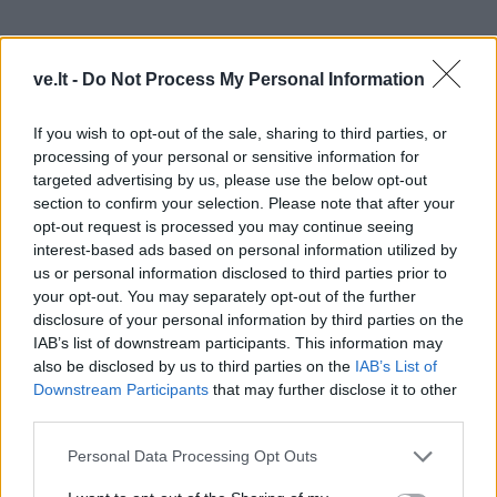
Tad jų akiratis tikrai prasiplečia, jie Lietuvą pamato ir
ve.lt -
Do Not Process My Personal Information
atranda naujomis akimis.
If you wish to opt-out of the sale, sharing to third parties, or
Ir ankstesniais metais, ir šiemet kviečiatės į stovyklą
processing of your personal or sensitive information for
targeted advertising by us, please use the below opt-out
ir pedagogus iš Klaipėdos. Kas tai - sentimentai
section to confirm your selection. Please note that after your
Klaipėdai ir Klaipėdos universitetui? Juk ir pati esate
opt-out request is processed you may continue seeing
baigusi studijas Klaipėdos universitete.
interest-based ads based on personal information utilized by
us or personal information disclosed to third parties prior to
Kiekvienais metais ieškau, kas galėtų mums
your opt-out. You may separately opt-out of the further
disclosure of your personal information by third parties on the
pakoncertuoti, pavaidinti, parežisuoti. Suprantama, kad
IAB’s list of downstream participants. This information may
pirmiausia pagalvoju apie tuos žmones, kuriuos
also be disclosed by us to third parties on the
IAB’s List of
pažįstu iš studijų laikų ir žinau, kad jie dirbdami su
Downstream Participants
that may further disclose it to other
third parties.
vaikais yra labai žaismingi, moka juos sudominti.
Personal Data Processing Opt Outs