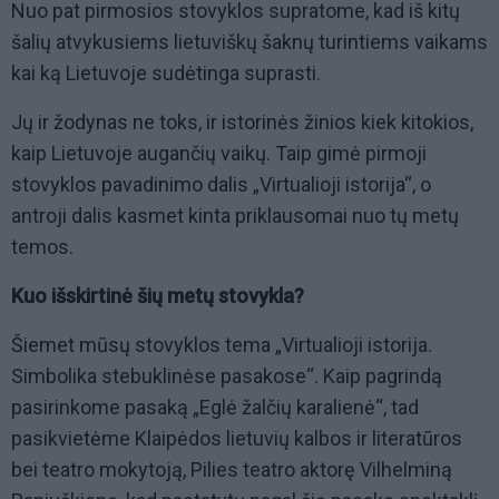
Nuo pat pirmosios stovyklos supratome, kad iš kitų
šalių atvykusiems lietuviškų šaknų turintiems vaikams
kai ką Lietuvoje sudėtinga suprasti.
Jų ir žodynas ne toks, ir istorinės žinios kiek kitokios,
kaip Lietuvoje augančių vaikų. Taip gimė pirmoji
stovyklos pavadinimo dalis „Virtualioji istorija“, o
antroji dalis kasmet kinta priklausomai nuo tų metų
temos.
Kuo išskirtinė šių metų stovykla?
Šiemet mūsų stovyklos tema „Virtualioji istorija.
Simbolika stebuklinėse pasakose“. Kaip pagrindą
pasirinkome pasaką „Eglė žalčių karalienė“, tad
pasikvietėme Klaipėdos lietuvių kalbos ir literatūros
bei teatro mokytoją, Pilies teatro aktorę Vilhelminą