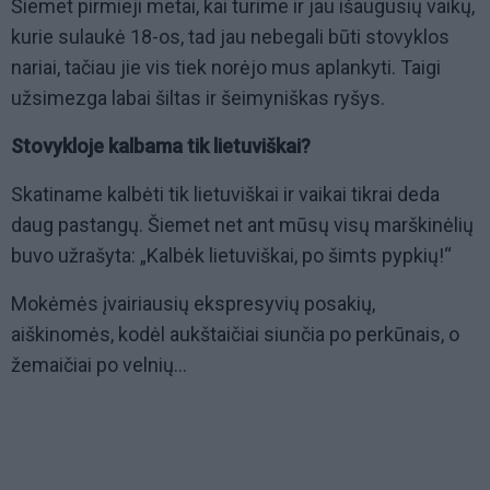
Šiemet pirmieji metai, kai turime ir jau išaugusių vaikų,
kurie sulaukė 18-os, tad jau nebegali būti stovyklos
nariai, tačiau jie vis tiek norėjo mus aplankyti. Taigi
užsimezga labai šiltas ir šeimyniškas ryšys.
Stovykloje kalbama tik lietuviškai?
Skatiname kalbėti tik lietuviškai ir vaikai tikrai deda
daug pastangų. Šiemet net ant mūsų visų marškinėlių
buvo užrašyta: „Kalbėk lietuviškai, po šimts pypkių!“
Mokėmės įvairiausių ekspresyvių posakių,
aiškinomės, kodėl aukštaičiai siunčia po perkūnais, o
žemaičiai po velnių...