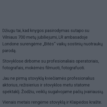
Džiugu tai, kad knygos pasirodymas sutapo su
Vilniaus 700 metų jubiliejumi, LR ambasadoje
Londone surengėme „Bitės“ vaikų sostinių nuotraukų
parodą.
Stovyklose dirbome su profesionaliais operatoriais,
fotografais, mokėmės filmuoti, fotografuoti.
Jau ne pirmą stovyklą kviečiamės profesionalius
aktorius, režisierius ir stovyklos metu statome
spektaklį. Žodžiu, veiklų sugalvojame pačių įvairiausių.
Vienais metais rengėme stovyklą ir Klaipėdos krašte.