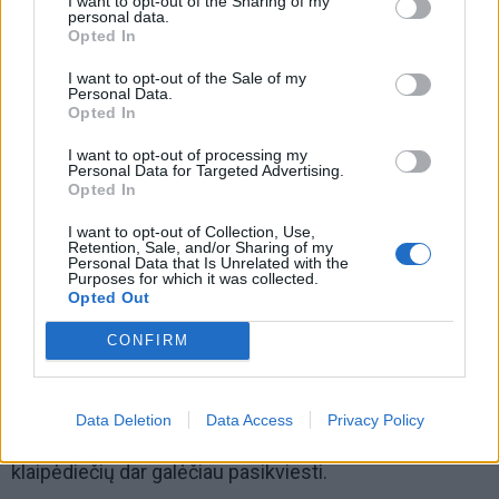
I want to opt-out of the Sharing of my
personal data.
Opted In
I want to opt-out of the Sale of my
Personal Data.
Opted In
I want to opt-out of processing my
Personal Data for Targeted Advertising.
Opted In
I want to opt-out of Collection, Use,
Retention, Sale, and/or Sharing of my
Personal Data that Is Unrelated with the
Purposes for which it was collected.
Žinau ne vieną tokį, Klaipėdos universitete baigusį
Opted Out
lietuvių kalbos ir režisūros studijas. Taigi kviečiausi į
CONFIRM
stovyklą studijų laikų draugę klaipėdietę Viliją
Šeputienę ir jos vyrą Ramūną, kurie turi grupę „Jiedu“.
Data Deletion
Data Access
Privacy Policy
Ji man kaskart pataria, kokių šaunių ir talentingų
klaipėdiečių dar galėčiau pasikviesti.