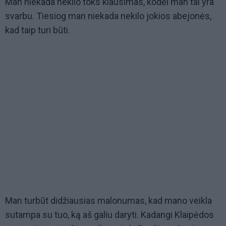
Man niekada nekilo toks klausimas, kodėl man tai yra
svarbu. Tiesiog man niekada nekilo jokios abejonės,
kad taip turi būti.
Man turbūt didžiausias malonumas, kad mano veikla
sutampa su tuo, ką aš galiu daryti. Kadangi Klaipėdos