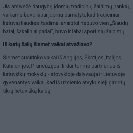
Jis atsivežė daugybę įdomių tradicinių žaidimų įrankių,
vaikams buvo labai įdomu pamatyti, kad tradiciniai
lietuvių liaudies žaidimai anaiptol nebuvo vien „Šiaudų
batai, šakaliniai padai“, buvo ir labai sportinių žaidimų.
Iš kurių šalių šiemet vaikai atvažiavo?
Šiemet susirinko vaikai iš Anglijos, Škotijos, Italijos,
Katalonijos, Prancūzijos. Ir dar turime partnerius iš
lietuviškų mokyklų - stovykloje dalyvauja ir Lietuvoje
gyvenantys vaikai, kad iš užsienio atvykusieji girdėtų
tikrą lietuvišką kalbą.