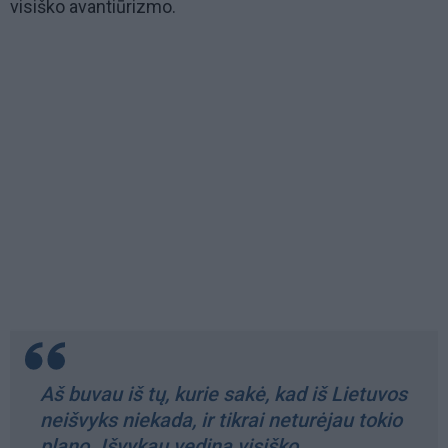
visiško avantiūrizmo.
Aš buvau iš tų, kurie sakė, kad iš Lietuvos
neišvyks niekada, ir tikrai neturėjau tokio
plano. Išvykau vedina visiško