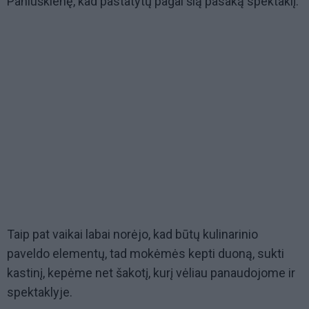
Paniuškienę, kad pastatytų pagal šią pasaką spektaklį.
Taip pat vaikai labai norėjo, kad būtų kulinarinio
paveldo elementų, tad mokėmės kepti duoną, sukti
kastinį, kepėme net šakotį, kurį vėliau panaudojome ir
spektaklyje.