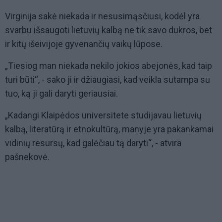
Virginija sakė niekada ir nesusimąsčiusi, kodėl yra
svarbu išsaugoti lietuvių kalbą ne tik savo dukros, bet
ir kitų išeivijoje gyvenančių vaikų lūpose.
„Tiesiog man niekada nekilo jokios abejonės, kad taip
turi būti“, - sako ji ir džiaugiasi, kad veikla sutampa su
tuo, ką ji gali daryti geriausiai.
„Kadangi Klaipėdos universitete studijavau lietuvių
kalbą, literatūrą ir etnokultūrą, manyje yra pakankamai
vidinių resursų, kad galėčiau tą daryti“, - atvira
pašnekovė.