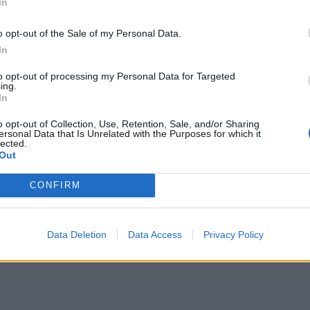
In
o opt-out of the Sale of my Personal Data.
In
s
2024-10-04
to opt-out of processing my Personal Data for Targeted
azmo nestokojanti Vytauto Mikaičio mam
ing.
In
apie norą pažinti pasaulį: „Baisu tik kol sė
o opt-out of Collection, Use, Retention, Sale, and/or Sharing
fos“
ersonal Data that Is Unrelated with the Purposes for which it
lected.
Out
CONFIRM
s
2024-09-07
iškis baldininkas Tomas: „Mus visi žino p
avardę – Pociaus baldai“
Data Deletion
Data Access
Privacy Policy