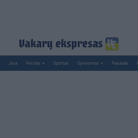
Jūra
Sportas
Pasaulis
Verslas
Gyvenimas