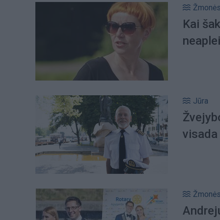
Žmonė
Kai šak
neaple
Jūra
Žvejybo
visada
Žmonė
Andreju