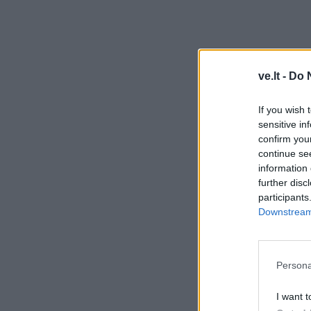
ve.lt -
Do 
If you wish 
sensitive in
confirm you
continue se
information 
further disc
participants
Downstream 
Persona
I want t