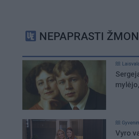
NEPAPRASTI ŽMON
Laisval
Sergej
mylėjo
Gyveni
Vyro v