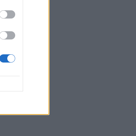
 13:17
a
di
 15:15
agal