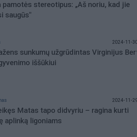
 pamotės stereotipus: „Aš noriu, kad jie
si saugūs"
s
2024-11-30
žens sunkumų užgrūdintas Virginijus Bert
gyvenimo iššūkiui
mas
2024-11-29
eikęs Matas tapo didvyriu – ragina kurti
ę aplinką ligoniams