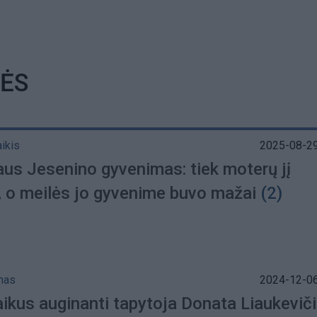
ĖS
aikis
2025-08-29
aus Jesenino gyvenimas: tiek moterų jį
, o meilės jo gyvenime buvo mažai
(2)
mas
2024-12-06
aikus auginanti tapytoja Donata Liaukevič