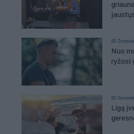
griauna
jaustų
Žmonė
Nuo ma
ryžosi 
Gyveni
Ligą įv
geresn