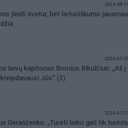
s
2024-08-11
nis įleidi svetur, bet lietuviškumo jausma
idžia
2024-07-25
s laivų kapitonas Bronius Bikulčius: „Aš į 
 kreipdavausi Jūs“
(2)
s
2024-07-21
s Geraščenko: „Turėti laiko gali tik turė