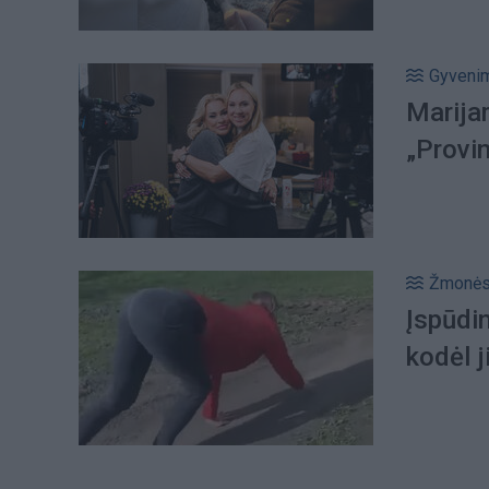
Gyveni
Marijam
„Provin
Žmonė
Įspūdin
kodėl j