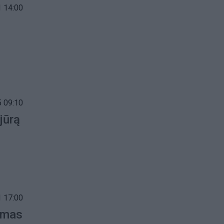
 14:00
s
 09:10
jūrą
 17:00
damas