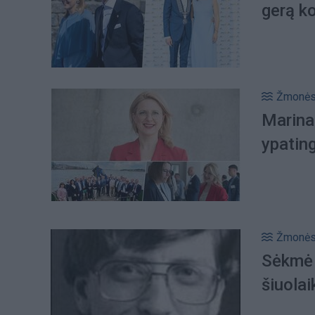
gerą k
Žmonė
Marina
ypatin
Žmonė
Sėkmė 
šiuolai