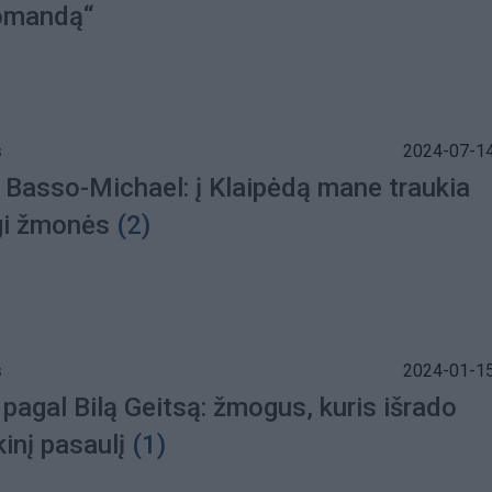
omandą“
s
2024-07-14
 Basso-Michael: į Klaipėdą mane traukia
gi žmonės
(2)
s
2024-01-15
pagal Bilą Geitsą: žmogus, kuris išrado
kinį pasaulį
(1)