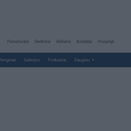
Desktop
Prenumerata
Skelbimai
Reklama
Kontaktai
Prisijungti
menu
top
Renginiai
Galerijos
Podkastai
Daugiau