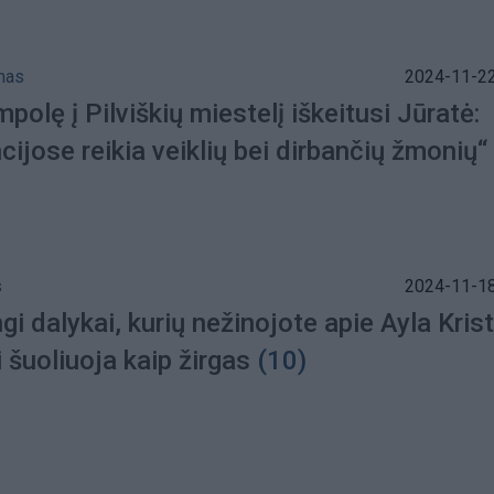
mas
2024-11-22
polę į Pilviškių miestelį iškeitusi Jūratė:
cijose reikia veiklių bei dirbančių žmonių“
s
2024-11-18
gi dalykai, kurių nežinojote apie Ayla Krist
i šuoliuoja kaip žirgas
(10)