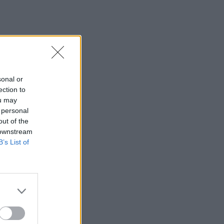
sonal or
ection to
ou may
 personal
out of the
 downstream
B’s List of