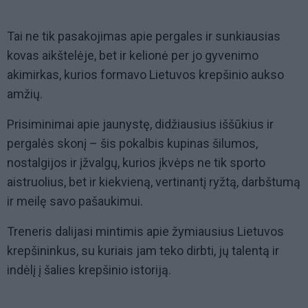
Tai ne tik pasakojimas apie pergales ir sunkiausias
kovas aikštelėje, bet ir kelionė per jo gyvenimo
akimirkas, kurios formavo Lietuvos krepšinio aukso
amžių.
Prisiminimai apie jaunystę, didžiausius iššūkius ir
pergalės skonį – šis pokalbis kupinas šilumos,
nostalgijos ir įžvalgų, kurios įkvėps ne tik sporto
aistruolius, bet ir kiekvieną, vertinantį ryžtą, darbštumą
ir meilę savo pašaukimui.
Treneris dalijasi mintimis apie žymiausius Lietuvos
krepšininkus, su kuriais jam teko dirbti, jų talentą ir
indėlį į šalies krepšinio istoriją.