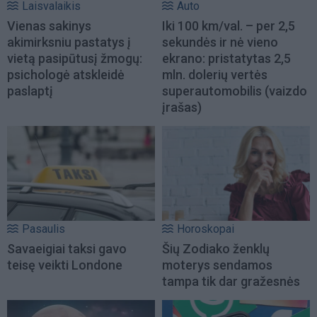
Laisvalaikis
Auto
Vienas sakinys
Iki 100 km/val. – per 2,5
akimirksniu pastatys į
sekundės ir nė vieno
vietą pasipūtusį žmogų:
ekrano: pristatytas 2,5
psichologė atskleidė
mln. dolerių vertės
paslaptį
superautomobilis (vaizdo
įrašas)
Pasaulis
Horoskopai
Savaeigiai taksi gavo
Šių Zodiako ženklų
teisę veikti Londone
moterys sendamos
tampa tik dar gražesnės