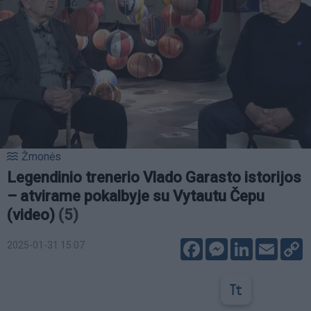
Žmonės
Legendinio trenerio Vlado Garasto istorijos
– atvirame pokalbyje su Vytautu Čepu
(video)
(5)
Facebook
Messenger
LinkedIn
Email
C
2025-01-31 15:07
L