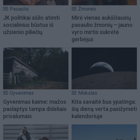
Pasaulis
Žmonės
JK politikai siūlo atimti
Mirė vienas aukščiausių
socialinius būstus iš
pasaulio žmonių – jauno
užsienio piliečių
vyro mirtis sukrėtė
gerbėjus
Gyvenimas
Mokslas
Gyvenimas kaime: mažos
Kita savaitė bus ypatinga:
paslaptys tampa dideliais
šią dieną verta pasižymėti
privalumais
kalendoriuje