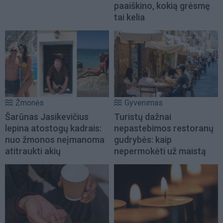
paaiškino, kokią grėsmę
tai kelia
Žmonės
Gyvenimas
Šarūnas Jasikevičius
Turistų dažnai
lepina atostogų kadrais:
nepastebimos restoranų
nuo žmonos neįmanoma
gudrybės: kaip
atitraukti akių
nepermokėti už maistą