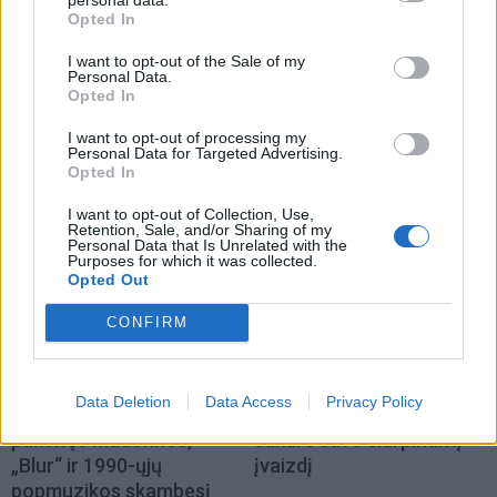
Opted In
Žmonės
Žmonės
I want to opt-out of the Sale of my
Personal Data.
Po skaudžių išgyvenimų
Kristina Meseguer
Opted In
dėl dingusio augintinio –
pasidalijo vaizdeliu iš
I want to opt-out of processing my
žinia iš Ruslano Kirilkino
lovos: šalia – naujas
Personal Data for Targeted Advertising.
(3)
mylimasis
(1)
Opted In
I want to opt-out of Collection, Use,
Retention, Sale, and/or Sharing of my
Personal Data that Is Unrelated with the
Purposes for which it was collected.
Opted Out
CONFIRM
Žmonės
Žmonės
Mirė prodiuseris
„Zombė Angelina Jolie“
Data Deletion
Data Access
Privacy Policy
Williamas Orbitas,
prisipažino, kaip iš tikrųjų
pakeitęs Madonnos,
sukūrė savo šiurpinantį
„Blur“ ir 1990-ųjų
įvaizdį
popmuzikos skambesį