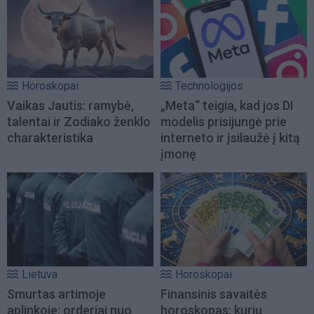
Horoskopai
Technologijos
Vaikas Jautis: ramybė,
„Meta“ teigia, kad jos DI
talentai ir Zodiako ženklo
modelis prisijungė prie
charakteristika
interneto ir įsilaužė į kitą
įmonę
Lietuva
Horoskopai
Smurtas artimoje
Finansinis savaitės
aplinkoje: orderiai nuo
horoskopas: kurių