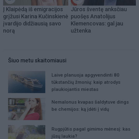
Į Klaipėdą iš emigracijos
Jūros šventę anksčiau
grįžusi Karina Kučinskienė
puošęs Anatolijus
įvardijo didžiausią savo
Klemencovas: gal jau
norą
užtenka
Šiuo metu skaitomiausi
Laive planuoja apgyvendinti 80
tūkstančių žmonių: kaip atrodys
plaukiojantis miestas
Nemalonus kvapas šaldytuve dings
be chemijos: ką įdėti į vidų
Rugpjūtis pagal gimimo mėnesį: kas
jūsų laukia?