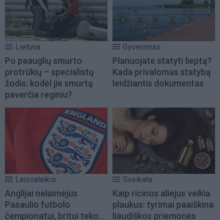
Lietuva
Gyvenimas
Po paauglių smurto
Planuojate statyti lieptą?
protrūkių – specialistų
Kada privalomas statybą
žodis: kodėl jie smurtą
leidžiantis dokumentas
paverčia reginiu?
Laisvalaikis
Sveikata
Anglijai nelaimėjus
Kaip ricinos aliejus veikia
Pasaulio futbolo
plaukus: tyrimai paaiškina
čempionatui, britui teko...
liaudiškos priemonės