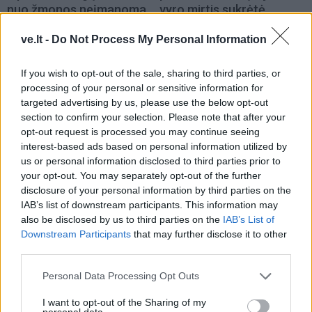
nuo žmonos neįmanoma
vyro mirtis sukrėtė
atitraukti akių
gerbėjus
ve.lt -
Do Not Process My Personal Information
If you wish to opt-out of the sale, sharing to third parties, or
processing of your personal or sensitive information for
targeted advertising by us, please use the below opt-out
section to confirm your selection. Please note that after your
opt-out request is processed you may continue seeing
Žmonės
Žmonės
interest-based ads based on personal information utilized by
us or personal information disclosed to third parties prior to
Pareigūnams nepavyksta
Reveka Devolskytė
your opt-out. You may separately opt-out of the further
baigti narkotikų
prisiminė, iki ko nuvedė
disclosure of your personal information by third parties on the
disponavimu įtariamo
desperatiškas noras
IAB’s list of downstream participants. This information may
Olego Šurajevo bylos
sulieknėti: apie pasekmes
also be disclosed by us to third parties on the
IAB’s List of
negalvojau
Downstream Participants
that may further disclose it to other
third parties.
Personal Data Processing Opt Outs
I want to opt-out of the Sharing of my
personal data.