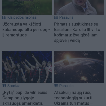
Klaipėdos rajonas
Pasaulis
Uždrausta vaikščioti
Pirmasis susitikimas su
kabamuoju tiltu per upę -
karaliumi Karoliu III virto
jį remontuos
košmaru: žvaigždė jam
spjovė į veidą
Sportas
Pasaulis
„Rytą“ papildė vilniečius
Atsakui į naują rusų
Čempionų lygoje
technologiją sukurti
skriaudęs amerikietis
Ukraina turi metus –