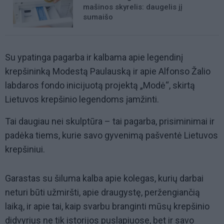
mašinos skyrelis: daugelis jį
sumaišo
Su ypatinga pagarba ir kalbama apie legendinį
krepšininką Modestą Paulauską ir apie Alfonso Žalio
labdaros fondo inicijuotą projektą „Modė“, skirtą
Lietuvos krepšinio legendoms įamžinti.
Tai daugiau nei skulptūra – tai pagarba, prisiminimai ir
padėka tiems, kurie savo gyvenimą pašventė Lietuvos
krepšiniui.
Garastas su šiluma kalba apie kolegas, kurių darbai
neturi būti užmiršti, apie draugystę, peržengiančią
laiką, ir apie tai, kaip svarbu branginti mūsų krepšinio
didvyrius ne tik istorijos puslapiuose, bet ir savo