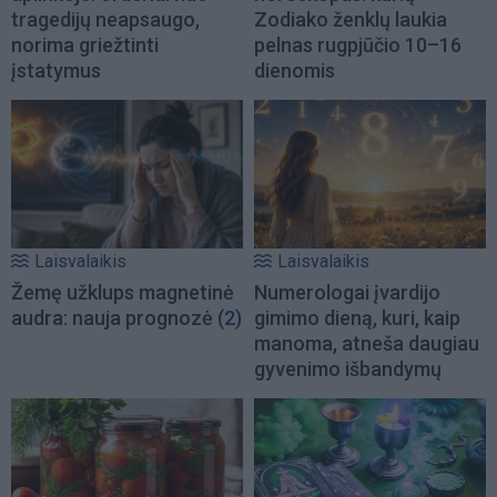
tragedijų neapsaugo,
Zodiako ženklų laukia
norima griežtinti
pelnas rugpjūčio 10–16
įstatymus
dienomis
Laisvalaikis
Laisvalaikis
Žemę užklups magnetinė
Numerologai įvardijo
audra: nauja prognozė
(2)
gimimo dieną, kuri, kaip
manoma, atneša daugiau
gyvenimo išbandymų