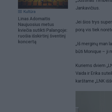
„Justinas Timberla
Jankavičius.
Kultūra
Linas Adomaitis
Jei šios trys supe
Naujuosius metus
porą vis tiek nor
kviečia sutikti Palangoje:
ruošia išskirtinį šventinį
koncertą
„Iš merginų man lab
būti Monique – ji m
Kuriems dviem „LN
Vaida ir Erika sut
karštame „LNK iššū