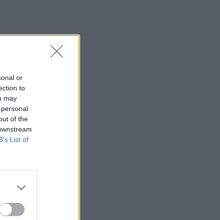
manda
s kelio
sonal or
ection to
ndoje
ou may
 personal
out of the
 downstream
ndos
B’s List of
egija,
d pora
šiame