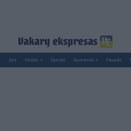
Jūra
Sportas
Pasaulis
Verslas
Gyvenimas