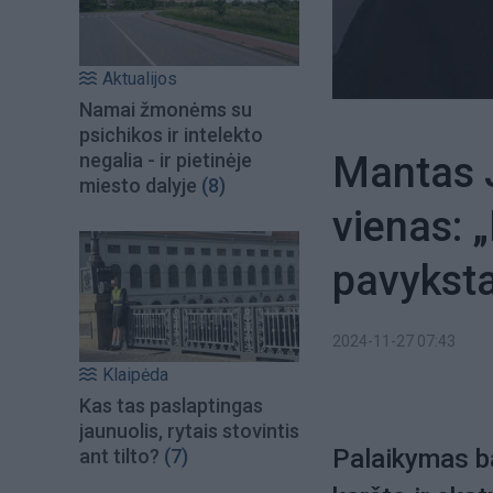
Aktualijos
Namai žmonėms su
psichikos ir intelekto
Mantas J
negalia - ir pietinėje
miesto dalyje
(8)
vienas: 
pavyksta
2024-11-27 07:43
Klaipėda
Kas tas paslaptingas
jaunuolis, rytais stovintis
Palaikymas ba
ant tilto?
(7)