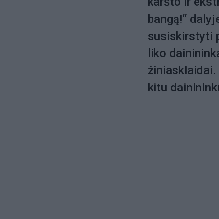
karšto ir eks
bangą!“ dalyje
susiskirstyti
liko dainini
žiniasklaidai.
kitu daininin