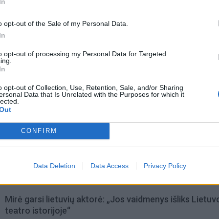
In
šoktelti į viršų, deja, nepavyks.
o opt-out of the Sale of my Personal Data.
In
to opt-out of processing my Personal Data for Targeted
ing.
In
o opt-out of Collection, Use, Retention, Sale, and/or Sharing
ersonal Data that Is Unrelated with the Purposes for which it
lected.
Out
CONFIRM
Data Deletion
Data Access
Privacy Policy
omiausi
Mirė garsi lietuvių aktorė: „Jos vaidmenys išliks Lietuv
teatro istorijoje“