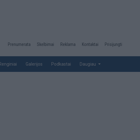
Desktop
Prenumerata
Skelbimai
Reklama
Kontaktai
Prisijungti
menu
top
Renginiai
Galerijos
Podkastai
Daugiau