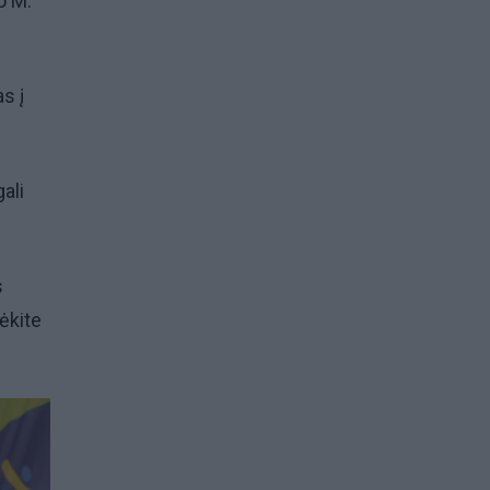
o M.
s į
ali
s
ėkite