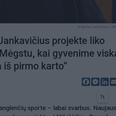
© Mantas Jankavičius. LNK
ankavičius projekte liko
„Mėgstu, kai gyvenime visk
 iš pirmo karto“
Facebook
Messeng
Lin
nglenčių sporte – labai svarbus. Naujaus