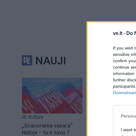
ve.lt -
Do 
Projekto dalyviai t
susiskirstė į penki
If you wish 
sensitive in
traumą patyrusiai 
NAUJI
confirm you
liko nelyginis narių
continue se
information 
further disc
Treniruotę praleid
participants
nariai greitai rado 
Downstream 
o užsimezgusiomis 
nenusitemps jų į 
Persona
Kultūra
„Scanorama vasara“
Mantas Jankavičius
I want t
Nidoje – tu ir tavo 7