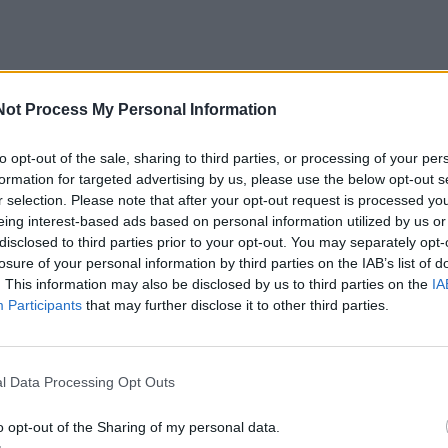
Not Process My Personal Information
urėjo vos dvi minutes išsirinkti porininkus. Išrinktųjų ko
as poras, o Žvaigždžių – į keturias. Iš projekto pasitrauku
to opt-out of the sale, sharing to third parties, or processing of your per
formation for targeted advertising by us, please use the below opt-out s
ir šeimos pagausėjimo laukiančiai Daliai Belickaitei, koma
r selection. Please note that after your opt-out request is processed y
 skaičius.
eing interest-based ads based on personal information utilized by us or
disclosed to third parties prior to your opt-out. You may separately opt-
losure of your personal information by third parties on the IAB’s list of
ęs Mantas Jankavičius liko išskaičiuotas – aštuoni koma
. This information may also be disclosed by us to third parties on the
IA
porininkus. Vieni į porą kibo lyderiams, kiti rėmėsi ne strat
Participants
that may further disclose it to other third parties.
draugystėmis. Vieni džiaugėsi, o kitiems liko tikėtis, ka
baseino dugną.
l Data Processing Opt Outs
 ne kartą sakė, kad jam ypač svarbu būti pirmam. Visgi 
o opt-out of the Sharing of my personal data.