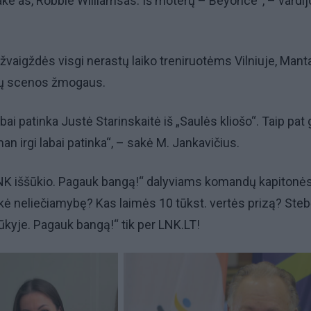
ke‘as, Robbie Williamsas. Iš moterų – Beyonce“, – vardij
ržvaigždės visgi nerastų laiko treniruotėms Vilniuje, Manta
ėtų scenos žmogaus.
ai patinka Justė Starinskaitė iš „Saulės kliošo“. Taip pat g
an irgi labai patinka“, – sakė M. Jankavičius.
K iššūkio. Pagauk bangą!“ dalyviams komandų kapitonė
eikė neliečiamybę? Kas laimės 10 tūkst. vertės prizą? Steb
kyje. Pagauk bangą!“ tik per LNK.LT!