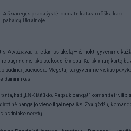
Aiškiaregės pranašystė: numatė katastrofišką karo
pabaigą Ukrainoje
ėtis. Atvažiavau turėdamas tikslą – išmokti gyvenime kaž
o pagrindinis tikslas, kodėl čia esu. Ką tik antrą kartą b
kas šūdinai jaučiuosi... Mėgstu, kai gyvenime viskas pavyks
kė dainininkas.
ranta, kad „LNK iššūkio. Pagauk bangą!“ komanda ir vilioja
 dirbtinė banga jo vieno ilgai nepaliks. Žvaigždžių komand
io porininko norėtų.