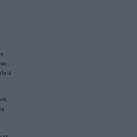
ko
uvau
ta iš
nti
os