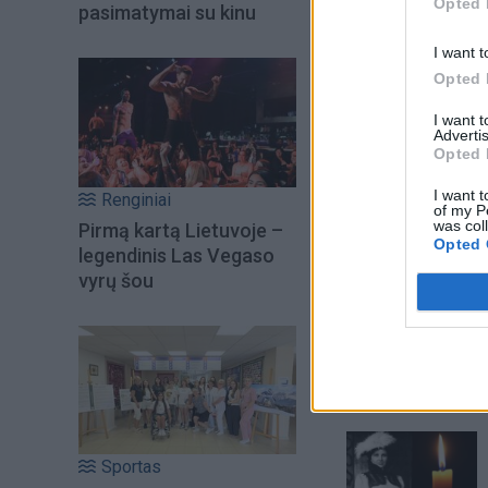
Opted 
etape be partnerio 
pasimatymai su kinu
I want t
Opted 
I want 
Advertis
Opted 
I want t
Renginiai
of my P
was col
Pirmą kartą Lietuvoje –
Opted 
legendinis Las Vegaso
vyrų šou
Šiuo metu skait
Sportas