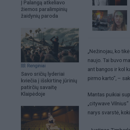
Į Palangą atkeliavo
žiemos paralimpinių
žaidynių paroda
„Nežinojau, ko tik
naujo. Tai buvo man
Renginiai
ant bangos ir kol 
Savo sričių lyderiai
pirmo karto“, – sa
kviečia į išskirtinę jūrinių
patirčių savaitę
Klaipėdoje
Mantas puikiai sup
„citywave Vilnius“
narys svarstė, kok