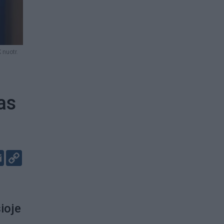
 nuotr.
as
er
kedIn
Email
Copy
Link
ioje