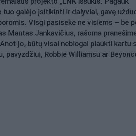
tremalaus projekto „LNK iššūkis. Pagauk
 tuo galėjo įsitikinti ir dalyviai, gavę uždu
 poromis. Visgi pasisekė ne visiems – be 
nkas Mantas Jankavičius, rašoma pranešim
 Anot jo, būtų visai neblogai plaukti kartu 
ku, pavyzdžiui, Robbie Williamsu ar Beyonc