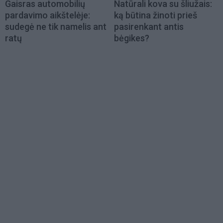
Gaisras automobilių
Natūrali kova su šliužais:
pardavimo aikštelėje:
ką būtina žinoti prieš
sudegė ne tik namelis ant
pasirenkant antis
ratų
bėgikes?
Load
More