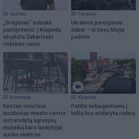
Sportas
Pasaulis
„Dragūnas“ sulaukė
Ukrainos pareigūnas:
pastiprinimo: į Klaipėdą
dabar – iš tiesų bloga
atvyksta Sakartvelo
padėtis
rinktinės narys
Kriminalai
Klaipėda
Keistas smurtinis
Patiltė keliaujantiems į
incidentas miesto centre:
keltą bus atidaryta rudenį
sutramdytą agresyvų
mušeiką baro lankytojai
surišo elektros