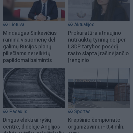
Lietuva
Aktualijos
Mindaugas Sinkevičius
Prokuratūra atnaujino
ramina visuomenę dėl
nutrauktą tyrimą dėl per
galimų Rusijos planų:
LSDP tarybos posėdį
piliečiams nereikėtų
rasto slapta įrašinėjančio
papildomai baimintis
įrenginio
Pasaulis
Sportas
Dingus elektrai ryšių
Krepšinio čempionato
centre, didelėje Anglijos
organizavimui - 0,4 mln.