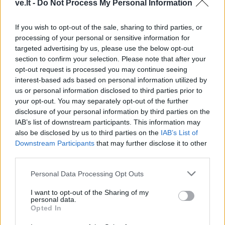
ve.lt -
Do Not Process My Personal Information
TAIP PAT SKAITYKITE
If you wish to opt-out of the sale, sharing to third parties, or
processing of your personal or sensitive information for
targeted advertising by us, please use the below opt-out
section to confirm your selection. Please note that after your
opt-out request is processed you may continue seeing
interest-based ads based on personal information utilized by
us or personal information disclosed to third parties prior to
your opt-out. You may separately opt-out of the further
disclosure of your personal information by third parties on the
Žmonės
Žmonės
IAB’s list of downstream participants. This information may
also be disclosed by us to third parties on the
IAB’s List of
Ingos Valinskienės 60-
Mirė filme „Žmogus
Downstream Participants
that may further disclose it to other
metis – kupinas
voras“ sužibėjusi aktorė
third parties.
ekstremalių patirčių:
Arūnas papasakojo, kuo
Personal Data Processing Opt Outs
nustebino žmoną
I want to opt-out of the Sharing of my
personal data.
Opted In