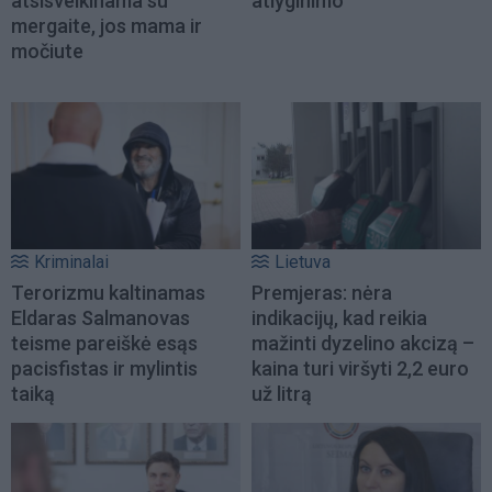
atsisveikinama su
atlyginimo
mergaite, jos mama ir
močiute
Kriminalai
Lietuva
Terorizmu kaltinamas
Premjeras: nėra
Eldaras Salmanovas
indikacijų, kad reikia
teisme pareiškė esąs
mažinti dyzelino akcizą –
pacisfistas ir mylintis
kaina turi viršyti 2,2 euro
taiką
už litrą