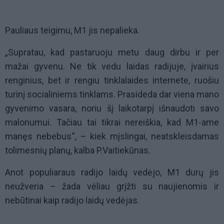
Pauliaus teigimu, M1 jis nepalieka.
„Supratau, kad pastaruoju metu daug dirbu ir per
mažai gyvenu. Ne tik vedu laidas radijuje, įvairius
renginius, bet ir rengiu tinklalaides internete, ruošiu
turinį socialiniems tinklams. Prasideda dar viena mano
gyvenimo vasara, noriu šį laikotarpį išnaudoti savo
malonumui. Tačiau tai tikrai nereiškia, kad M1-ame
manęs nebebus“, – kiek mįslingai, neatskleisdamas
tolimesnių planų, kalba P.Vaitiekūnas.
Anot populiaraus radijo laidų vedėjo, M1 durų jis
neužveria – žada vėliau grįžti su naujienomis ir
nebūtinai kaip radijo laidų vedėjas.