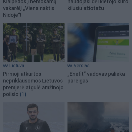
Klaipėdos į nemokamą
naudojasi dėl kietojo kuro
vakarėlį „Viena naktis
kilusiu ažiotažu
Nidoje“!
Lietuva
Verslas
Pirmoji atkurtos
„Enefit“ vadovas palieka
nepriklausomos Lietuvos
pareigas
premjerė atgulė amžinojo
poilsio
(1)