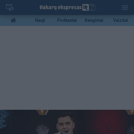
Pereiti
į
pagrindinį
Mobile
Nauji
Podkastai
Renginiai
Vaizdai
turinį
menu
bottom