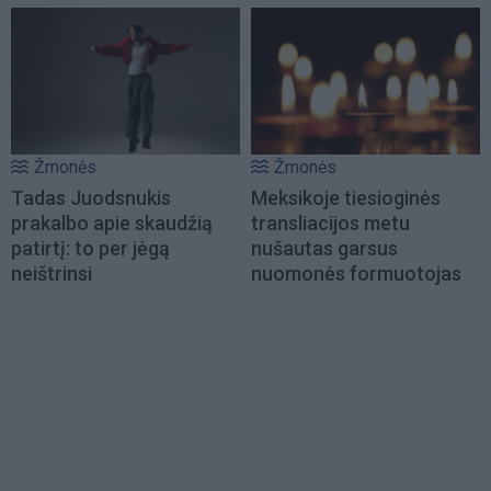
Žmonės
Žmonės
Tadas Juodsnukis
Meksikoje tiesioginės
prakalbo apie skaudžią
transliacijos metu
patirtį: to per jėgą
nušautas garsus
neištrinsi
nuomonės formuotojas