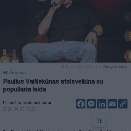
© Paulius Vaitiekūnas. L. Žemgulio nuotr.
Žmonės
Paulius Vaitiekūnas atsisveikina su
populiaria laida
Facebook
Messenger
LinkedIn
Email
C
Pranešimas žiniasklaidai
L
2026-06-03 13:20