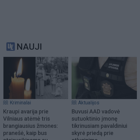
NAUJI
Kriminalai
Aktualijos
Kraupi avarija prie
Buvusi AAD vadovė
Vilniaus atėmė tris
sutuoktinio įmonę
brangiausius žmones:
tikrinusiam pavaldiniui
pranešė, kaip bus
skyrė priedą prie