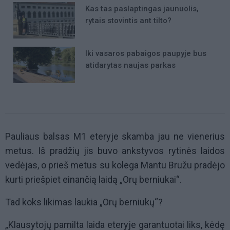
Kas tas paslaptingas jaunuolis,
rytais stovintis ant tilto?
Iki vasaros pabaigos paupyje bus
atidarytas naujas parkas
Pauliaus balsas M1 eteryje skamba jau ne vienerius
metus. Iš pradžių jis buvo ankstyvos rytinės laidos
vedėjas, o prieš metus su kolega Mantu Bružu pradėjo
kurti priešpiet einančią laidą „Orų berniukai“.
Tad koks likimas laukia „Orų berniukų“?
„Klausytojų pamilta laida eteryje garantuotai liks, kėdę