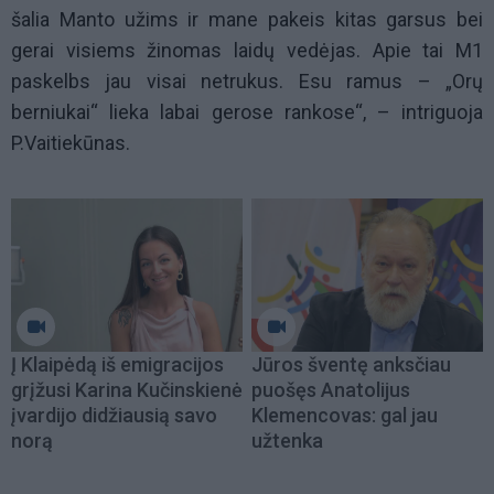
šalia Manto užims ir mane pakeis kitas garsus bei
gerai visiems žinomas laidų vedėjas. Apie tai M1
paskelbs jau visai netrukus. Esu ramus – „Orų
berniukai“ lieka labai gerose rankose“, – intriguoja
P.Vaitiekūnas.
Į Klaipėdą iš emigracijos
Jūros šventę anksčiau
grįžusi Karina Kučinskienė
puošęs Anatolijus
įvardijo didžiausią savo
Klemencovas: gal jau
norą
užtenka