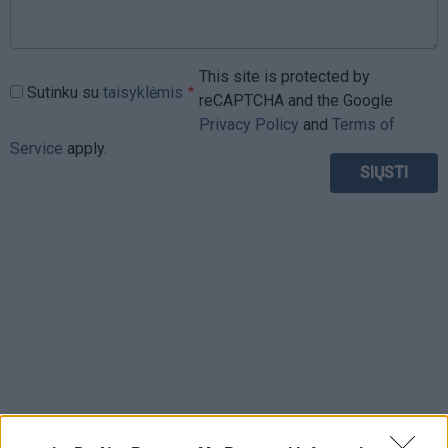
This site is protected by
Sutinku su
taisyklėmis
reCAPTCHA and the Google
Privacy Policy
and
Terms of
Service
apply.