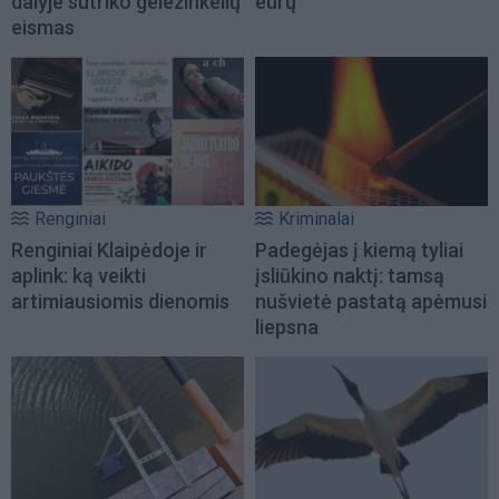
dalyje sutriko geležinkelių
eurų
eismas
Renginiai
Kriminalai
Renginiai Klaipėdoje ir
Padegėjas į kiemą tyliai
aplink: ką veikti
įsliūkino naktį: tamsą
artimiausiomis dienomis
nušvietė pastatą apėmusi
liepsna