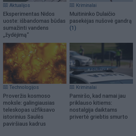
Aktualijos
Kriminalai
Eksperimentas Nidos
Muitininko Dulaičio
uoste: išbandomas būdas
pasekėjas nušovė gandrą
sumažinti vandens
(1)
„žydėjimą“
Technologijos
Kriminalai
Proveržis kosmoso
Pamiršo, kad namai jau
moksle: galingiausias
priklauso kitiems:
teleskopas užfiksavo
nostalgija daiktams
istorinius Saulės
privertė griebtis smurto
paviršiaus kadrus