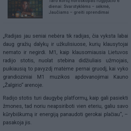
Taro kortų horoskopas rugpjūčio 6
dienai: Svarstyklėms – sėkmė,
Jaučiams – greiti sprendimai
„Radijas jau seniai nebėra tik radijas, čia vyksta labai
daug gražių dalykų ir užkulisiuose, kurių klausytojai
nemato ir negirdi. M1, kaip klausomiausia Lietuvos
radijo stotis, nuolat stebina didžiuliais užmojais,
puikiausią to pavyzdį matėme pernai gruodį, kai vyko
grandioziniai M1 muzikos apdovanojimai Kauno
„Žalgirio“ arenoje.
Radijo stotis turi daugybę platformų, kaip gali pasiekti
žmones, tad noriu neapsiriboti vien eteriu, galiu savo
kūrybiškumą ir energiją panaudoti gerokai plačiau“, –
pasakoja jis.