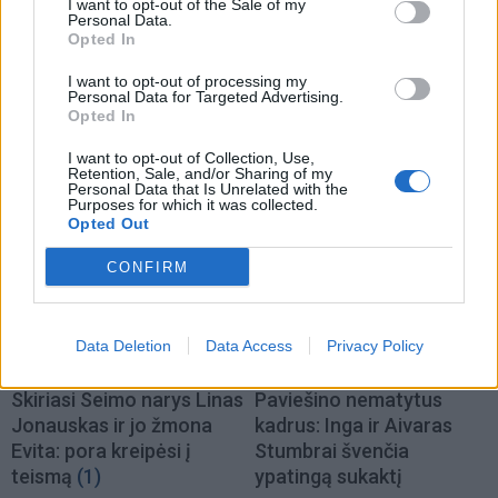
I want to opt-out of the Sale of my
Personal Data.
Opted In
I want to opt-out of processing my
Žmonės
Žmonės
Personal Data for Targeted Advertising.
Opted In
Meghan Markle parodė,
Kristina Meseguer
kaip atrodė vaikystėje
nustebino: parodė naują
I want to opt-out of Collection, Use,
Retention, Sale, and/or Sharing of my
(nuotrauka)
mylimąjį?
Personal Data that Is Unrelated with the
Purposes for which it was collected.
Opted Out
CONFIRM
Data Deletion
Data Access
Privacy Policy
Žmonės
Žmonės
Skiriasi Seimo narys Linas
Paviešino nematytus
Jonauskas ir jo žmona
kadrus: Inga ir Aivaras
Evita: pora kreipėsi į
Stumbrai švenčia
teismą
(1)
ypatingą sukaktį