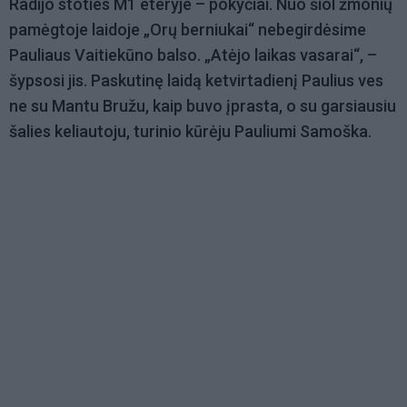
Radijo stoties M1 eteryje – pokyčiai. Nuo šiol žmonių
pamėgtoje laidoje „Orų berniukai“ nebegirdėsime
Pauliaus Vaitiekūno balso. „Atėjo laikas vasarai“, –
šypsosi jis. Paskutinę laidą ketvirtadienį Paulius ves
ne su Mantu Bružu, kaip buvo įprasta, o su garsiausiu
šalies keliautoju, turinio kūrėju Pauliumi Samoška.