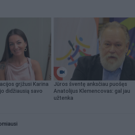
acijos grįžusi Karina
Jūros šventę anksčiau puošęs
jo didžiausią savo
Anatolijus Klemencovas: gal jau
užtenka
omiausi