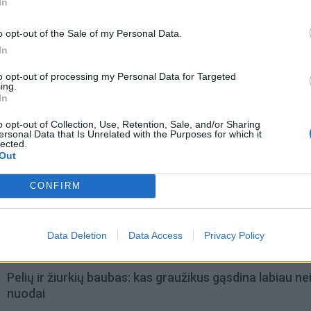
In
o opt-out of the Sale of my Personal Data.
In
to opt-out of processing my Personal Data for Targeted
ing.
In
o opt-out of Collection, Use, Retention, Sale, and/or Sharing
ersonal Data that Is Unrelated with the Purposes for which it
lected.
Out
omiausi
CONFIRM
Negrįžo iš Jūros šventės: artimieji laukė dvi savaites
Data Deletion
Data Access
Privacy Policy
Pelių ir žiurkių baubas: kas graužikus gąsdina labiau ne
nuodai