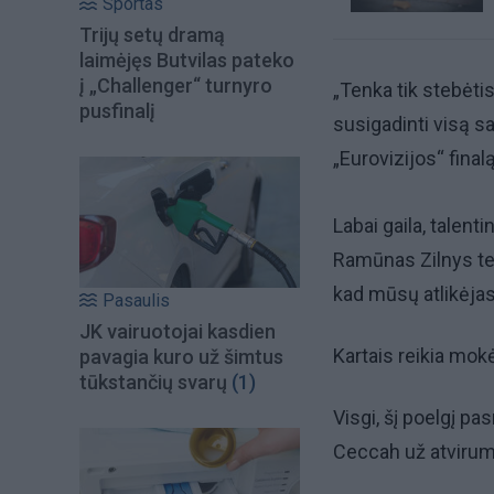
Sportas
Trijų setų dramą
laimėjęs Butvilas pateko
į „Challenger“ turnyro
„Tenka tik stebėtis
pusfinalį
susigadinti visą s
„Eurovizijos“ finalą
Labai gaila, talent
Ramūnas Zilnys tei
kad mūsų atlikėja
Pasaulis
JK vairuotojai kasdien
Kartais reikia mokė
pavagia kuro už šimtus
tūkstančių svarų
(1)
Visgi, šį poelgį pa
Ceccah už atvirum