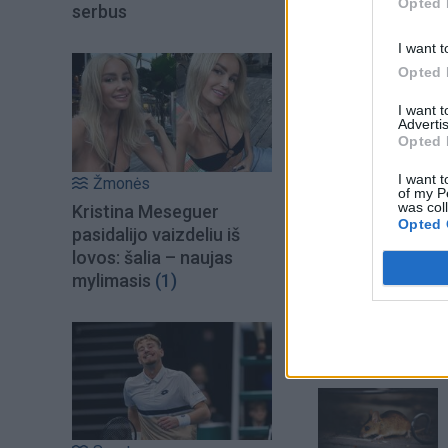
Opted 
serbus
I want t
Opted 
I want 
Advertis
Opted 
I want t
Žmonės
of my P
was col
Kristina Meseguer
Opted 
pasidalijo vaizdeliu iš
lovos: šalia – naujas
Šiuo metu skait
mylimasis
(1)