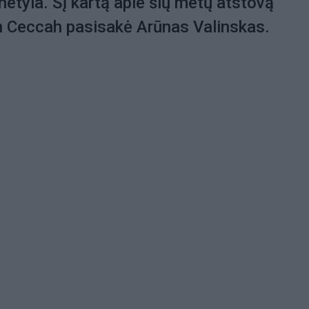
 netyla. Šį kartą apie šių metų atstovą
n Ceccah pasisakė Arūnas Valinskas.