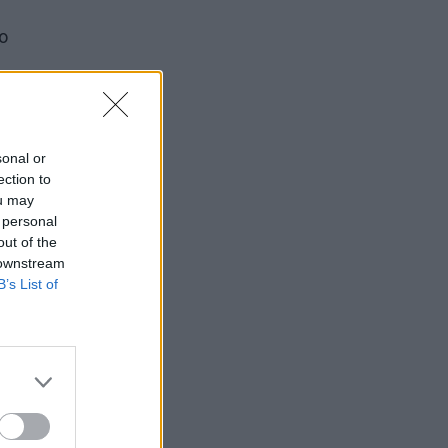
po
, kad
sonal or
ection to
ou may
 personal
yžo
out of the
 downstream
B’s List of
ūnu