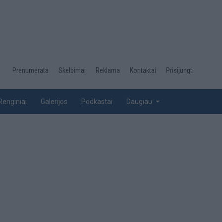
Desktop
Prenumerata
Skelbimai
Reklama
Kontaktai
Prisijungti
menu
top
Renginiai
Galerijos
Podkastai
Daugiau