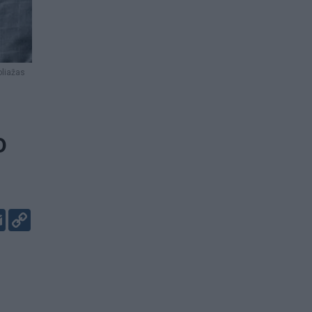
oliažas
o
er
kedIn
Email
Copy
Link