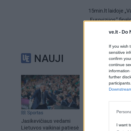
15min.lt laidoje „V
„Eurovizijos“ final
ve.lt -
Do 
„Kilo didelis triuk
to nematė lydintys
If you wish 
sensitive in
Ramūną Zilnį. Nes t
NAUJI
confirm you
continue se
Būtų jis patylėjęs,
information 
further disc
rezultatus ir šnekė
participants
Downstream 
Primename, kad iš
Zilniu, nusivylimo
Persona
Sportas
Jasikevičiaus vedami
I want t
Lietuvos vaikinai patiesė