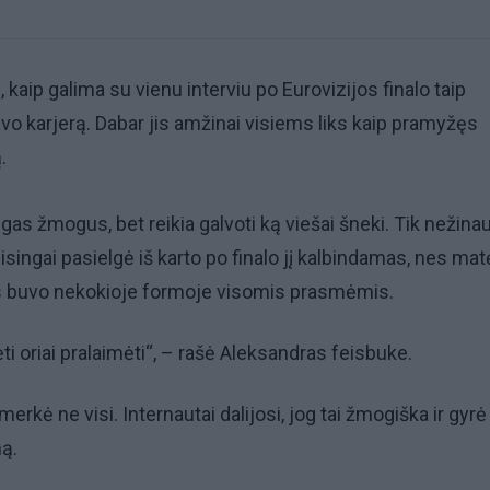
, kaip galima su vienu interviu po Eurovizijos finalo taip
avo karjerą. Dabar jis amžinai visiems liks kaip pramyžęs
.
ingas žmogus, bet reikia galvoti ką viešai šneki. Tik nežinau
singai pasielgė iš karto po finalo jį kalbindamas, nes matė
s buvo nekokioje formoje visomis prasmėmis.
ti oriai pralaimėti“, – rašė Aleksandras feisbuke.
smerkė ne visi. Internautai dalijosi, jog tai žmogiška ir gyrė
ą.