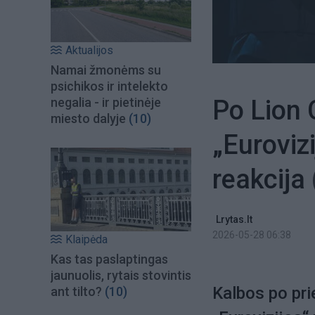
Aktualijos
Namai žmonėms su
psichikos ir intelekto
Po Lion
negalia - ir pietinėje
miesto dalyje
(10)
„Euroviz
reakcija
Lrytas.lt
2026-05-28 06:38
Klaipėda
Kas tas paslaptingas
jaunuolis, rytais stovintis
Kalbos po pri
ant tilto?
(10)