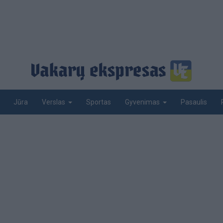
Jūra
Sportas
Pasaulis
Verslas
Gyvenimas