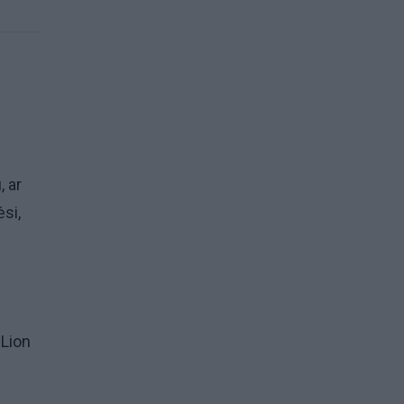
, ar
si,
 Lion