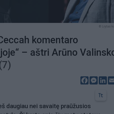
© Lrytas k
 Ceccah komentaro
ijoje“ – aštri Arūno Valinsk
(7)
Facebook
Messeng
Lin
eš daugiau nei savaitę praūžusios