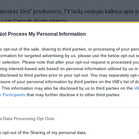
alinskas žino“ prodiuseris, TV laidų vedėjas kalbėjo apie 
o Lion Ceccah duotą interviu.
Not Process My Personal Information
šmas dėl to, ką kalbėjo akivaizdžiai „pripiešęs“. Labai keista
 asmenys – kalbu apie Audrių Giržadą ir interviu ėmusį
to opt-out of the sale, sharing to third parties, or processing of your per
formation for targeted advertising by us, please use the below opt-out s
ikrai matėsi...
r selection. Please note that after your opt-out request is processed y
eing interest-based ads based on personal information utilized by us or
 būtų likęs atlikėju, bet dabar tapo „myžnium“, kuris pram
disclosed to third parties prior to your opt-out. You may separately opt-
losure of your personal information by third parties on the IAB’s list of
jo blėnius“, – minėtoje laidoje kalbėjo jis.
. This information may also be disclosed by us to third parties on the
IA
Participants
that may further disclose it to other third parties.
kart po finalo išvydęs Lion Ceccash interviu LRT su Ram
 neslėpė ir dizaineris Aleksandras Pogrebnojus.
l Data Processing Opt Outs
o opt-out of the Sharing of my personal data.