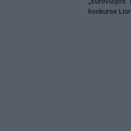
„Eurovizijos“
konkurse Lio