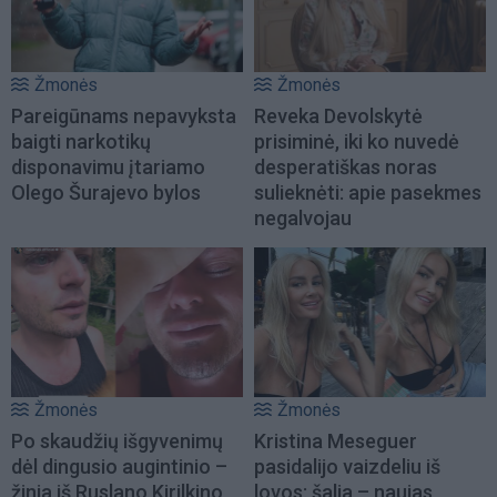
Žmonės
Žmonės
Pareigūnams nepavyksta
Reveka Devolskytė
baigti narkotikų
prisiminė, iki ko nuvedė
disponavimu įtariamo
desperatiškas noras
Olego Šurajevo bylos
sulieknėti: apie pasekmes
negalvojau
Žmonės
Žmonės
Po skaudžių išgyvenimų
Kristina Meseguer
dėl dingusio augintinio –
pasidalijo vaizdeliu iš
žinia iš Ruslano Kirilkino
lovos: šalia – naujas