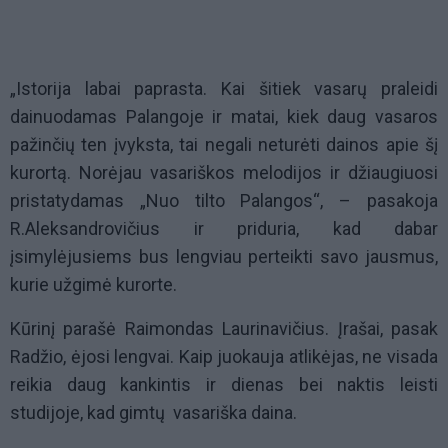
„Istorija labai paprasta. Kai šitiek vasarų praleidi
dainuodamas Palangoje ir matai, kiek daug vasaros
pažinčių ten įvyksta, tai negali neturėti dainos apie šį
kurortą. Norėjau vasariškos melodijos ir džiaugiuosi
pristatydamas „Nuo tilto Palangos“, – pasakoja
R.Aleksandrovičius ir priduria, kad dabar
įsimylėjusiems bus lengviau perteikti savo jausmus,
kurie užgimė kurorte.
Kūrinį parašė Raimondas Laurinavičius. Įrašai, pasak
Radžio, ėjosi lengvai. Kaip juokauja atlikėjas, ne visada
reikia daug kankintis ir dienas bei naktis leisti
studijoje, kad gimtų vasariška daina.