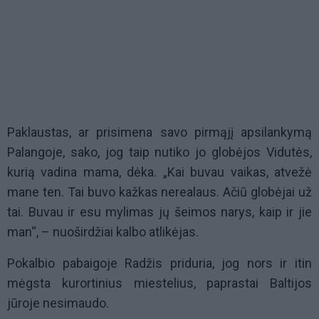
Paklaustas, ar prisimena savo pirmąjį apsilankymą
Palangoje, sako, jog taip nutiko jo globėjos Vidutės,
kurią vadina mama, dėka. „Kai buvau vaikas, atvežė
mane ten. Tai buvo kažkas nerealaus. Ačiū globėjai už
tai. Buvau ir esu mylimas jų šeimos narys, kaip ir jie
man“, – nuoširdžiai kalbo atlikėjas.
Pokalbio pabaigoje Radžis priduria, jog nors ir itin
mėgsta kurortinius miestelius, paprastai Baltijos
jūroje nesimaudo.