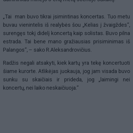
„Tai man buvo tikrai įsimintinas koncertas. Tuo metu
buvau vienintelis iš realybės šou „Kelias į žvaigždes“,
surengęs tokį didelį koncertą kaip solistas. Buvo pilna
estrada. Tai bene mano gražiausias prisiminimas iš
Palangos“, – sako R.Aleksandrovičius.
Radžis negali atsakyti, kiek kartų yra tekę koncertuoti
šiame kurorte. Atlikėjas juokauja, jog jam visada buvo
sunku su skaičiais ir prideda, jog „laimingi nei
koncertų, nei laiko neskaičiuoja.“