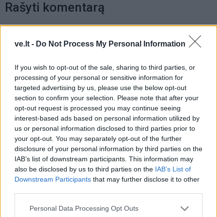
Rašyti komentarą
Jūsų vardas
ve.lt -
Do Not Process My Personal Information
If you wish to opt-out of the sale, sharing to third parties, or
Komentaras
processing of your personal or sensitive information for
targeted advertising by us, please use the below opt-out
section to confirm your selection. Please note that after your
opt-out request is processed you may continue seeing
interest-based ads based on personal information utilized by
us or personal information disclosed to third parties prior to
your opt-out. You may separately opt-out of the further
disclosure of your personal information by third parties on the
IAB’s list of downstream participants. This information may
also be disclosed by us to third parties on the
IAB’s List of
This site is protected by
Downstream Participants
that may further disclose it to other
Sutinku su
taisyklėmis
reCAPTCHA and the Google
third parties.
Privacy Policy
and
Terms of
Personal Data Processing Opt Outs
Service
apply.