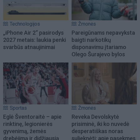
Technologijos
Žmonės
„iPhone Air 2“ pasirodys
Pareigūnams nepavyksta
2027 metais: laukia penki
baigti narkotikų
svarbūs atnaujinimai
disponavimu įtariamo
Olego Šurajevo bylos
Sportas
Žmonės
Eglė Šventoraitė – apie
Reveka Devolskytė
rinktinę, legionierės
prisiminė, iki ko nuvedė
gyvenimą, žemės
desperatiškas noras
drebėjimą ir didžiausią
sulieknėti: apie pasekmes