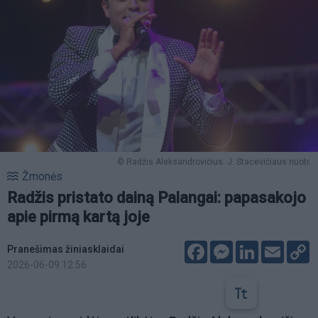
© Radžis Aleksandrovičius. J. Stacevičiaus nuotr.
Žmonės
Radžis pristato dainą Palangai: papasakojo
apie pirmą kartą joje
Facebook
Messenger
LinkedIn
Email
C
Pranešimas žiniasklaidai
L
2026-06-09 12:56