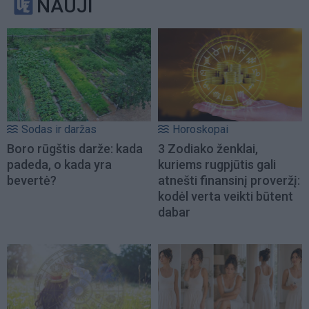
NAUJI
Sodas ir daržas
Horoskopai
Boro rūgštis darže: kada
3 Zodiako ženklai,
padeda, o kada yra
kuriems rugpjūtis gali
bevertė?
atnešti finansinį proveržį:
kodėl verta veikti būtent
dabar