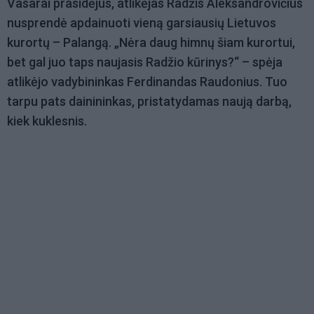
Vasarai prasidėjus, atlikėjas Radžis Aleksandrovičius
nusprendė apdainuoti vieną garsiausių Lietuvos
kurortų – Palangą. „Nėra daug himnų šiam kurortui,
bet gal juo taps naujasis Radžio kūrinys?“ – spėja
atlikėjo vadybininkas Ferdinandas Raudonius. Tuo
tarpu pats dainininkas, pristatydamas naują darbą,
kiek kuklesnis.