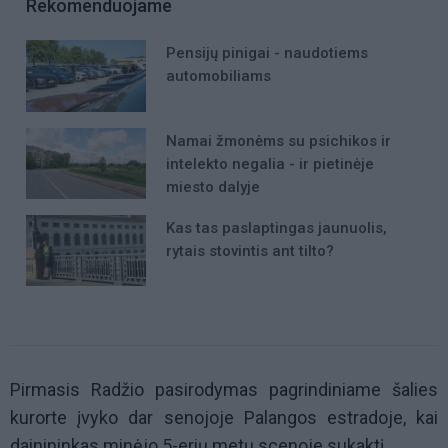
Rekomenduojame
Pensijų pinigai - naudotiems
automobiliams
Namai žmonėms su psichikos ir
intelekto negalia - ir pietinėje
miesto dalyje
Kas tas paslaptingas jaunuolis,
rytais stovintis ant tilto?
Pirmasis Radžio pasirodymas pagrindiniame šalies
kurorte įvyko dar senojoje Palangos estradoje, kai
dainininkas minėjo 5-erių metų scenoje sukaktį.