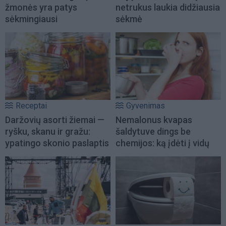
žmonės yra patys
netrukus laukia didžiausia
sėkmingiausi
sėkmė
Receptai
Gyvenimas
Daržovių asorti žiemai —
Nemalonus kvapas
ryšku, skanu ir gražu:
šaldytuve dings be
ypatingo skonio paslaptis
chemijos: ką įdėti į vidų