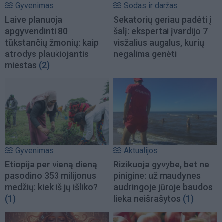
Gyvenimas
Sodas ir daržas
Laive planuoja
Sekatorių geriau padėti į
apgyvendinti 80
šalį: ekspertai įvardijo 7
tūkstančių žmonių: kaip
visžalius augalus, kurių
atrodys plaukiojantis
negalima genėti
miestas
(2)
Gyvenimas
Aktualijos
Etiopija per vieną dieną
Rizikuoja gyvybe, bet ne
pasodino 353 milijonus
pinigine: už maudynes
medžių: kiek iš jų išliko?
audringoje jūroje baudos
(1)
lieka neišrašytos
(1)