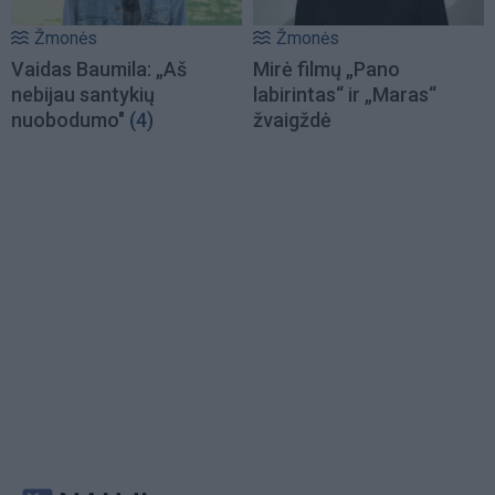
Žmonės
Žmonės
Vaidas Baumila: „Aš
Mirė filmų „Pano
nebijau santykių
labirintas“ ir „Maras“
nuobodumo"
(4)
žvaigždė