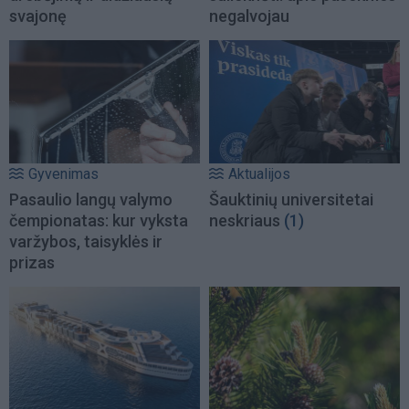
svajonę
negalvojau
Gyvenimas
Aktualijos
Pasaulio langų valymo
Šauktinių universitetai
čempionatas: kur vyksta
neskriaus
(1)
varžybos, taisyklės ir
prizas