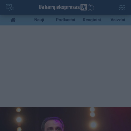
Pereiti
į
pagrindinį
Mobile
Nauji
Podkastai
Renginiai
Vaizdai
turinį
menu
bottom