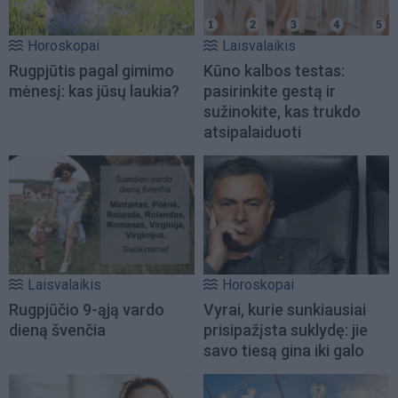
Horoskopai
Laisvalaikis
Rugpjūtis pagal gimimo
Kūno kalbos testas:
mėnesį: kas jūsų laukia?
pasirinkite gestą ir
sužinokite, kas trukdo
atsipalaiduoti
Laisvalaikis
Horoskopai
Rugpjūčio 9-ąją vardo
Vyrai, kurie sunkiausiai
dieną švenčia
prisipažįsta suklydę: jie
savo tiesą gina iki galo