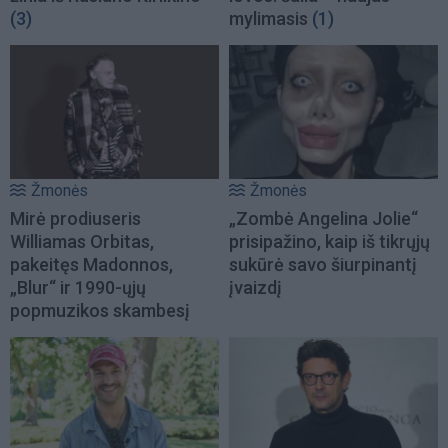
(3)
mylimasis
(1)
Žmonės
Žmonės
Mirė prodiuseris
„Zombė Angelina Jolie“
Williamas Orbitas,
prisipažino, kaip iš tikrųjų
pakeitęs Madonnos,
sukūrė savo šiurpinantį
„Blur“ ir 1990-ųjų
įvaizdį
popmuzikos skambesį