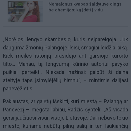
Nemalonus kvapas šaldytuve dings
be chemijos: ką įdėti į vidų
„Norėjosi lengvo skambesio, kuris neįpareigoja. Juk
dauguma žmonių Palangoje ilsisi, smagiai leidžia laiką.
Kiek meilės istorijų prasidėjo ant garsiojo kurorto
tilto... Manau, tą lengvumą kūrinio autoriui pavyko
puikiai perteikti. Niekada nežinai: galbūt ši daina
ateityje taps įsimylėjėlių himnu“, – mintimis dalijasi
panevėžietis.
Paklaustas, ar galėtų išskirti, kurį miestą – Palangą ar
Panevėžį – mėgsta labiau, Radžis šypteli: „Aš visada
gerai jaučiuosi visur, visoje Lietuvoje. Dar nebuvo tokio
miesto, kuriame nebūtų pilnų salių ir ten laukiančių