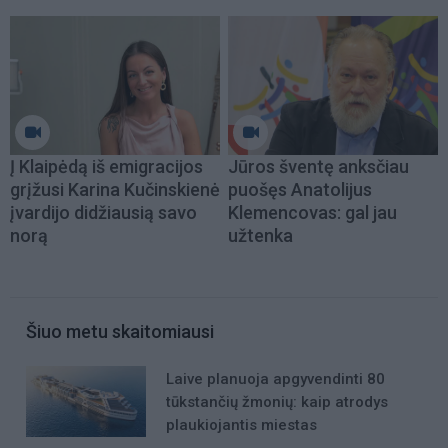
Į Klaipėdą iš emigracijos
Jūros šventę anksčiau
grįžusi Karina Kučinskienė
puošęs Anatolijus
įvardijo didžiausią savo
Klemencovas: gal jau
norą
užtenka
Šiuo metu skaitomiausi
Laive planuoja apgyvendinti 80
tūkstančių žmonių: kaip atrodys
plaukiojantis miestas