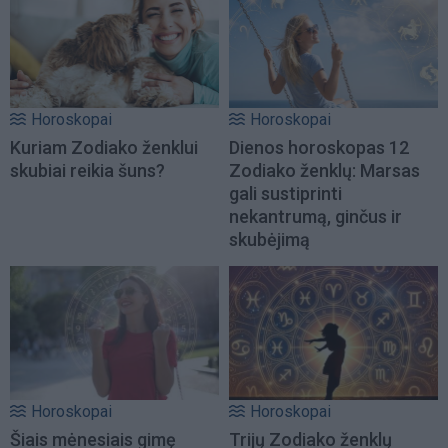
Horoskopai
Horoskopai
Kuriam Zodiako ženklui
Dienos horoskopas 12
skubiai reikia šuns?
Zodiako ženklų: Marsas
gali sustiprinti
nekantrumą, ginčus ir
skubėjimą
Horoskopai
Horoskopai
Šiais mėnesiais gimę
Trijų Zodiako ženklų