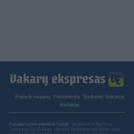
Load
More
Footer
Pranešk naujieną
Prenumerata
Skelbimai
Reklama
menu
Kontaktai
Populiariausios paieškos frazės:
ekoplanet.lt
KlipShop
Topbeauty
FS 25 Mods
camelia
Ket bilietai
ket testai
esta