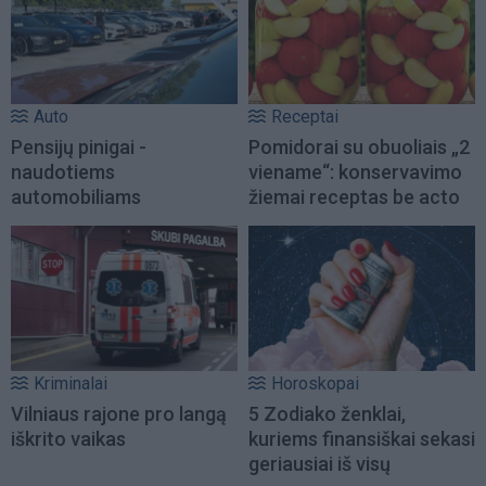
Auto
Receptai
Pensijų pinigai -
Pomidorai su obuoliais „2
naudotiems
viename“: konservavimo
automobiliams
žiemai receptas be acto
Kriminalai
Horoskopai
Vilniaus rajone pro langą
5 Zodiako ženklai,
iškrito vaikas
kuriems finansiškai sekasi
geriausiai iš visų