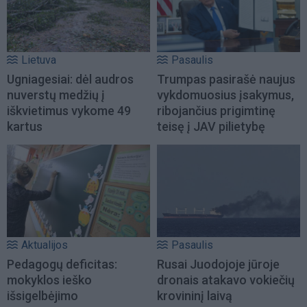
Lietuva
Pasaulis
Ugniagesiai: dėl audros
Trumpas pasirašė naujus
nuverstų medžių į
vykdomuosius įsakymus,
iškvietimus vykome 49
ribojančius prigimtinę
kartus
teisę į JAV pilietybę
Aktualijos
Pasaulis
Pedagogų deficitas:
Rusai Juodojoje jūroje
mokyklos ieško
dronais atakavo vokiečių
išsigelbėjimo
krovininį laivą