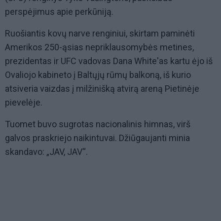
perspėjimus apie perkūniją.
Ruošiantis kovų narve renginiui, skirtam paminėti
Amerikos 250-ąsias nepriklausomybės metines,
prezidentas ir UFC vadovas Dana White'as kartu ėjo iš
Ovaliojo kabineto į Baltųjų rūmų balkoną, iš kurio
atsiveria vaizdas į milžinišką atvirą areną Pietinėje
pievelėje.
Tuomet buvo sugrotas nacionalinis himnas, virš
galvos praskriejo naikintuvai. Džiūgaujanti minia
skandavo: „JAV, JAV“.