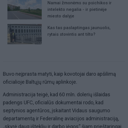
Namai žmonėms su psichikos ir
intelekto negalia - ir pietinėje
miesto dalyje
Kas tas paslaptingas jaunuolis,
rytais stovintis ant tilto?
Buvo neįprasta matyti, kaip kovotojai daro apšilimą
oficialioje Baltųjų rūmų aplinkoje.
Administracija teigė, kad 60 mln. dolerių išlaidas
padengs UFC, oficialūs dokumentai rodo, kad
septynios agentūros, įskaitant Vidaus saugumo
departamentą ir Federalinę aviacijos administraciją,
„skyrė daug išteklių ir darbo jėgos“ šiam prieštaringai