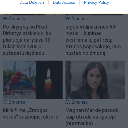
Data Deletion
Data Access
Privacy Policy
Žmonės
Žmonės
Po skyrybų su Pikul
Ingos Valinskienės 60-
Dirkstys atskleidė, ką
metis – kupinas
planuoja daryti su 10
ekstremalių patirčių:
tūkst. kainavusiu
Arūnas papasakojo, kuo
sužadėtuvių žiedu
nustebino žmoną
Žmonės
Žmonės
Mirė filme „Žmogus
Meghan Markle parodė,
voras“ sužibėjusi aktorė
kaip atrodė vaikystėje
(nuotrauka)