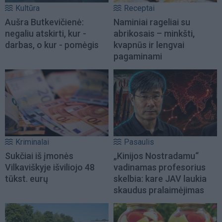
Kultūra
Receptai
Aušra Butkevičienė:
Naminiai rageliai su
negaliu atskirti, kur -
abrikosais – minkšti,
darbas, o kur - pomėgis
kvapnūs ir lengvai
pagaminami
Kriminalai
Pasaulis
Sukčiai iš įmonės
„Kinijos Nostradamu“
Vilkaviškyje išviliojo 48
vadinamas profesorius
tūkst. eurų
skelbia: kare JAV laukia
skaudus pralaimėjimas