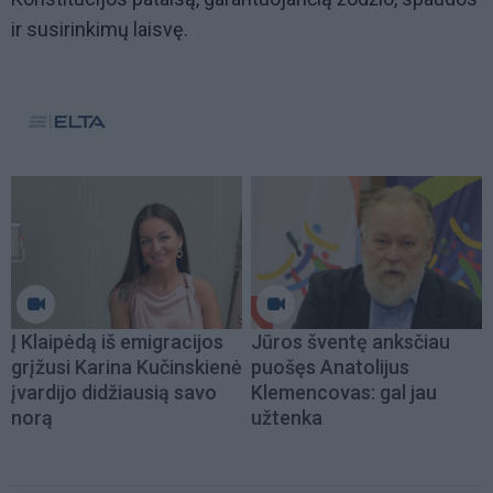
ir susirinkimų laisvę.
Į Klaipėdą iš emigracijos
Jūros šventę anksčiau
grįžusi Karina Kučinskienė
puošęs Anatolijus
įvardijo didžiausią savo
Klemencovas: gal jau
norą
užtenka