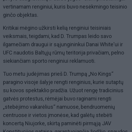
vertinamam renginiui, kuris buvo nesėkmingo teisinio
ginčo objektas.
Kritikai mėgino užkirsti kelią renginiui teisiniais
veiksmais, teigdami, kad D. Trumpas leido savo
ilgamečiam draugui ir sąjungininkui Danai White'ui ir
UFC naudotis Baltųjų rūmų teritorija privačiam, pelno
siekiančiam sporto renginiui reklamuoti.
Tuo metu judėjimas prieš D. Trumpą „No Kings“
paragino visoje šalyje rengti renginius, kurie sutaptų
su kovos spektaklio pradžia. Užuot rengę tradicinius
gatvės protestus, rėmėjai buvo raginami rengti
„stebėjimo vakarėlius“ namuose, bendruomenių
centruose ir vietos įmonėse, kad galėtų stebėti
koncertą Niujorke, skirtą paminėti pirmąją JAV
Konstitucijos pataisą, garantuojančią žodžio, spaudos