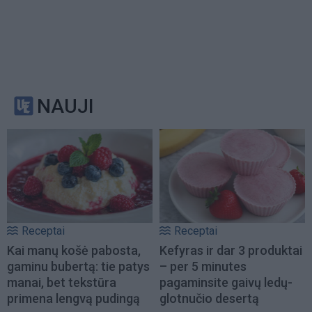
NAUJI
Receptai
Receptai
Kai manų košė pabosta,
Kefyras ir dar 3 produktai
gaminu bubertą: tie patys
– per 5 minutes
manai, bet tekstūra
pagaminsite gaivų ledų-
primena lengvą pudingą
glotnučio desertą