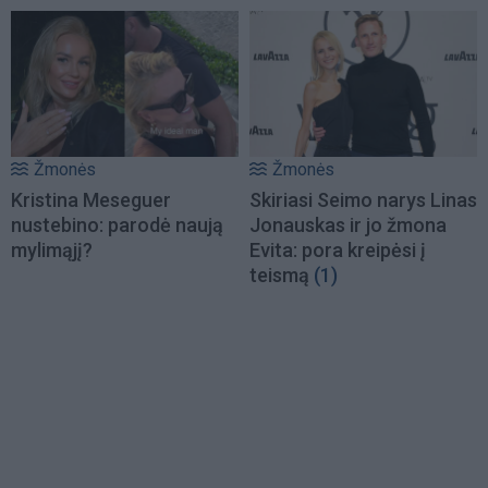
Žmonės
Žmonės
Kristina Meseguer
Skiriasi Seimo narys Linas
nustebino: parodė naują
Jonauskas ir jo žmona
mylimąjį?
Evita: pora kreipėsi į
teismą
(1)