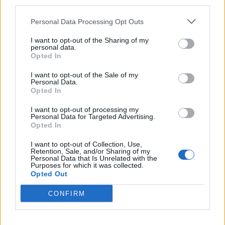
third parties.
TAIP PAT SKAITYKITE
Personal Data Processing Opt Outs
I want to opt-out of the Sharing of my
personal data.
Opted In
I want to opt-out of the Sale of my
Personal Data.
Opted In
I want to opt-out of processing my
Žmonės
Žmonės
Personal Data for Targeted Advertising.
Živilė Pinskuvienė įsileido
Ruslanas Kirilkinas
Opted In
į savo namus: parodė,
apsipylė ašaromis –
I want to opt-out of Collection, Use,
kaip ankstų rytą lepina
Šventojoje dingo mylimas
Retention, Sale, and/or Sharing of my
Personal Data that Is Unrelated with the
vyrą Joną
augintinis: „Tikiu, kad
Purposes for which it was collected.
prašys išpirkos“
Opted Out
CONFIRM