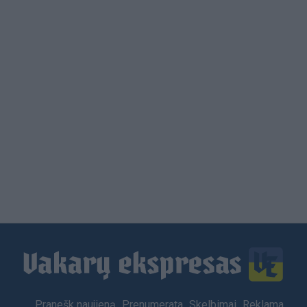
Load
More
Footer
Pranešk naujieną
Prenumerata
Skelbimai
Reklama