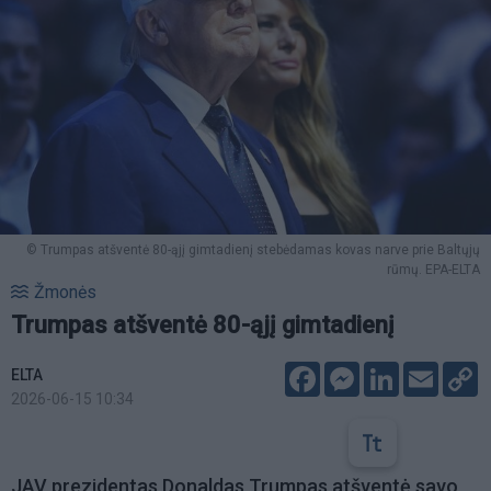
© Trumpas atšventė 80-ąjį gimtadienį stebėdamas kovas narve prie Baltųjų
rūmų. EPA-ELTA
Žmonės
Trumpas atšventė 80-ąjį gimtadienį
Facebook
Messenger
LinkedIn
Email
C
ELTA
L
2026-06-15 10:34
JAV prezidentas Donaldas Trumpas atšventė savo