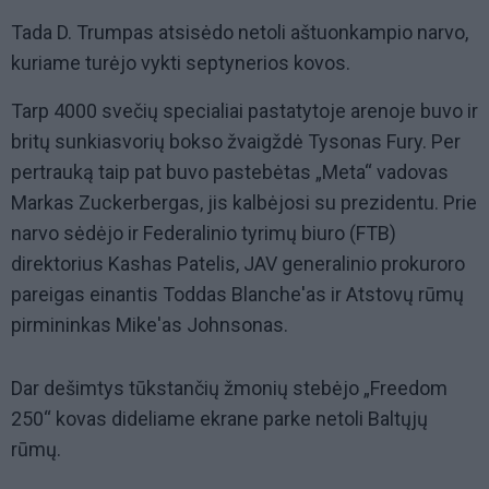
Tada D. Trumpas atsisėdo netoli aštuonkampio narvo,
kuriame turėjo vykti septynerios kovos.
Tarp 4000 svečių specialiai pastatytoje arenoje buvo ir
britų sunkiasvorių bokso žvaigždė Tysonas Fury. Per
pertrauką taip pat buvo pastebėtas „Meta“ vadovas
Markas Zuckerbergas, jis kalbėjosi su prezidentu. Prie
narvo sėdėjo ir Federalinio tyrimų biuro (FTB)
direktorius Kashas Patelis, JAV generalinio prokuroro
pareigas einantis Toddas Blanche'as ir Atstovų rūmų
pirmininkas Mike'as Johnsonas.
Dar dešimtys tūkstančių žmonių stebėjo „Freedom
250“ kovas dideliame ekrane parke netoli Baltųjų
rūmų.