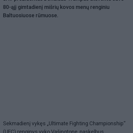
80-ąjį gimtadienį mišrių kovos menų renginiu
Baltuosiuose rūmuose.
Sekmadienį vykęs „Ultimate Fighting Championship“
(UFC) renginys vyko Vašingtone, paskelbus