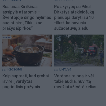
Ruslanas Kirilkinas
Po skyrybų su Pikul
apsipylė ašaromis –
Dirkstys atskleidė, ką
Šventojoje dingo mylimas
planuoja daryti su 10
augintinis: „Tikiu, kad
tūkst. kainavusiu
prašys išpirkos“
sužadėtuvių žiedu
Receptai
Lietuva
Kaip suprasti, kad grybai
Varėnos rajoną ir vėl
išvirė: įvardytas
talžė audra, nuvirtę
pagrindinis požymis
medžiai užtvėrė kelius