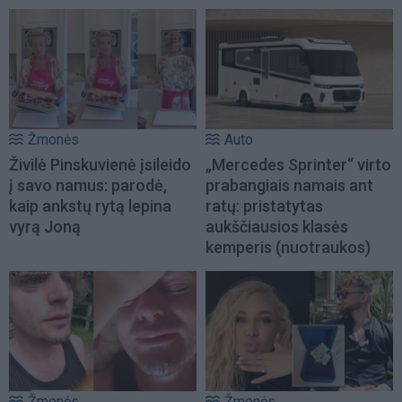
Žmonės
Auto
Živilė Pinskuvienė įsileido
„Mercedes Sprinter“ virto
į savo namus: parodė,
prabangiais namais ant
kaip ankstų rytą lepina
ratų: pristatytas
vyrą Joną
aukščiausios klasės
kemperis (nuotraukos)
Žmonės
Žmonės