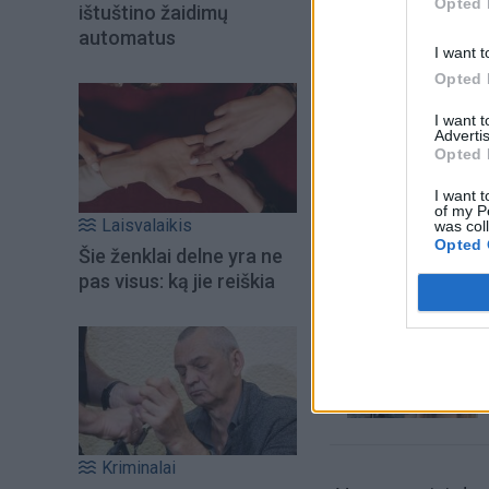
Opted 
ištuštino žaidimų
automatus
I want t
Opted 
I want 
Advertis
Opted 
I want t
Šiuo metu skait
of my P
Laisvalaikis
was col
Opted 
Šie ženklai delne yra ne
pas visus: ką jie reiškia
Kriminalai