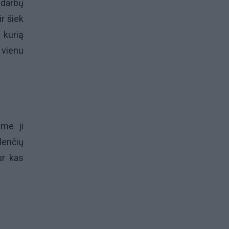
 darbų
ir šiek
 kurią
 vienu
ame ji
lenčių
ur kas