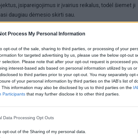
ektus, įsipareigojimus ir įvairius reikalus, todėl šiemet ji
asi daugiau dėmesio skirti sau.
ų tokių atradimų tapo vandenlenčių sportas (angl. wake
Not Process My Personal Information
kuri iš pradžių pareikalavo nemažai kantrybės, tačiau ilgaini
to opt-out of the sale, sharing to third parties, or processing of your per
aros užsiėmimu ir paskatino daugiau dėmesio skirti ne 
formation for targeted advertising by us, please use the below opt-out s
ui, bet ir savo savijautai.
r selection. Please note that after your opt-out request is processed y
eing interest-based ads based on personal information utilized by us or
disclosed to third parties prior to your opt-out. You may separately opt-
jos, čia svarbų vaidmenį atlieka ir technologijos, padedan
losure of your personal information by third parties on the IAB’s list of
yvumą, kūno ritmą bei poilsio kokybę.
. This information may also be disclosed by us to third parties on the
IA
Participants
that may further disclose it to other third parties.
l Data Processing Opt Outs
o opt-out of the Sharing of my personal data.