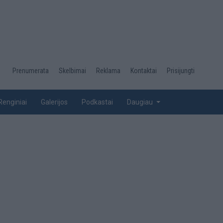
Desktop
Prenumerata
Skelbimai
Reklama
Kontaktai
Prisijungti
menu
top
Renginiai
Galerijos
Podkastai
Daugiau