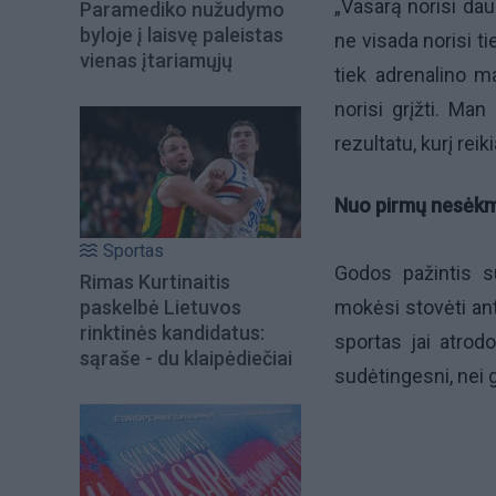
„Vasarą norisi dau
Paramediko nužudymo
byloje į laisvę paleistas
ne visada norisi ti
vienas įtariamųjų
tiek adrenalino ma
norisi grįžti. Ma
rezultatu, kurį rei
Nuo pirmų nesėkmių
Sportas
Godos pažintis su
Rimas Kurtinaitis
paskelbė Lietuvos
mokėsi stovėti an
rinktinės kandidatus:
sportas jai atrod
sąraše - du klaipėdiečiai
sudėtingesni, nei g