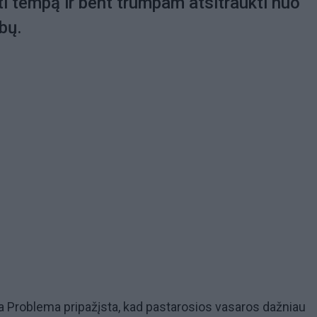
nti tempą ir bent trumpam atsitraukti nuo
rbų.
a Problema pripažįsta, kad pastarosios vasaros dažniau