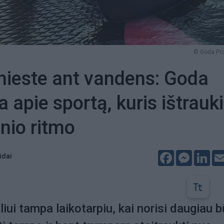
© Goda Pr
ieste ant vandens: Goda
 apie sportą, kuris ištrauk
enio ritmo
Facebook
Messeng
Lin
idai
iui tampa laikotarpiu, kai norisi daugiau b