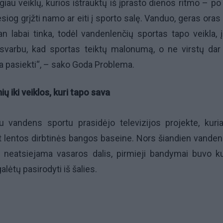
giau veiklų, kurios ištrauktų iš įprasto dienos ritmo – po
esiog grįžti namo ar eiti į sporto salę. Vanduo, geras oras 
n labai tinka, todėl vandenlenčių sportas tapo veikla, į
n svarbu, kad sportas teiktų malonumą, o ne virstų dar
kia pasiekti“, – sako Goda Problema.
 iki veiklos, kuri tapo sava
 vandens sportu prasidėjo televizijos projekte, kuri
t lentos dirbtinės bangos baseine. Nors šiandien vanden
o neatsiejama vasaros dalis, pirmieji bandymai buvo k
alėtų pasirodyti iš šalies.