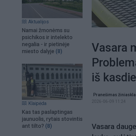
Aktualijos
Namai žmonėms su
psichikos ir intelekto
Vasara m
negalia - ir pietinėje
miesto dalyje
(8)
Problema
iš kasdi
Pranešimas žiniaskla
2026-06-09 11:24
Klaipėda
Kas tas paslaptingas
jaunuolis, rytais stovintis
Vasara daugel
ant tilto?
(8)