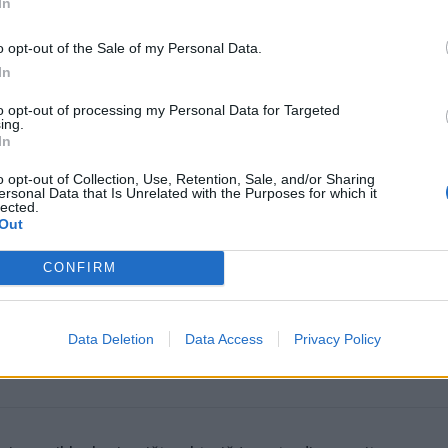
In
o opt-out of the Sale of my Personal Data.
In
to opt-out of processing my Personal Data for Targeted
ing.
In
o opt-out of Collection, Use, Retention, Sale, and/or Sharing
omiausi
ersonal Data that Is Unrelated with the Purposes for which it
lected.
Out
Mirė garsi lietuvių aktorė: „Jos vaidmenys išliks Lietuv
teatro istorijoje“
CONFIRM
Aiškiaregės pranašystė: numatė katastrofišką karo
Data Deletion
Data Access
Privacy Policy
pabaigą Ukrainoje