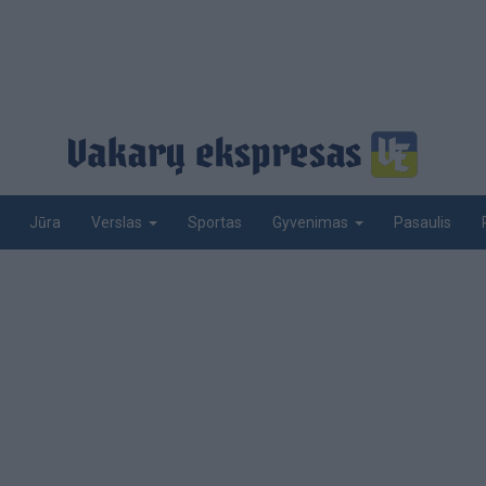
Jūra
Sportas
Pasaulis
Verslas
Gyvenimas