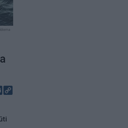
oblema
ia
er
kedIn
Email
Copy
Link
ūti