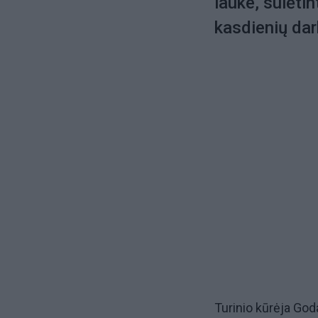
lauke, sulėti
kasdienių da
Turinio kūrėja God