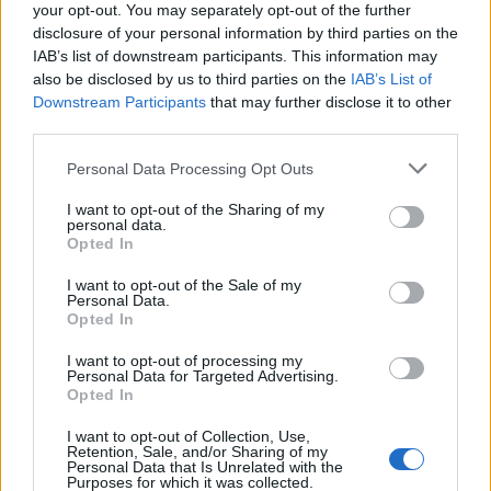
your opt-out. You may separately opt-out of the further
baigti narkotikų
prisiminė, iki ko nuvedė
disclosure of your personal information by third parties on the
disponavimu įtariamo
desperatiškas noras
IAB’s list of downstream participants. This information may
Olego Šurajevo bylos
sulieknėti: apie pasekmes
also be disclosed by us to third parties on the
IAB’s List of
negalvojau
Downstream Participants
that may further disclose it to other
third parties.
Personal Data Processing Opt Outs
I want to opt-out of the Sharing of my
personal data.
Opted In
I want to opt-out of the Sale of my
Žmonės
Žmonės
Personal Data.
Po skaudžių išgyvenimų
Kristina Meseguer
Opted In
dėl dingusio augintinio –
pasidalijo vaizdeliu iš
I want to opt-out of processing my
žinia iš Ruslano Kirilkino
lovos: šalia – naujas
Personal Data for Targeted Advertising.
(3)
mylimasis
(1)
Opted In
I want to opt-out of Collection, Use,
Retention, Sale, and/or Sharing of my
Personal Data that Is Unrelated with the
Purposes for which it was collected.