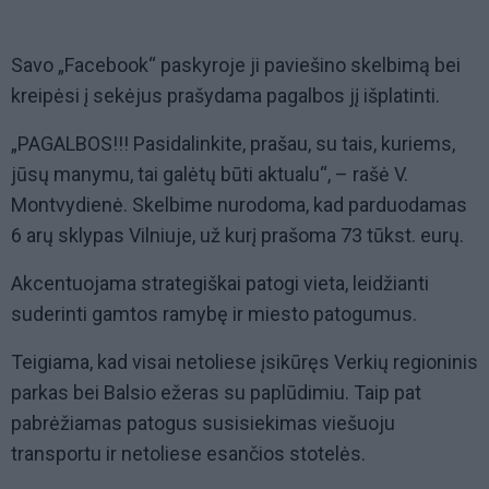
Savo „Facebook“ paskyroje ji paviešino skelbimą bei
kreipėsi į sekėjus prašydama pagalbos jį išplatinti.
„PAGALBOS!!! Pasidalinkite, prašau, su tais, kuriems,
jūsų manymu, tai galėtų būti aktualu“, – rašė V.
Montvydienė. Skelbime nurodoma, kad parduodamas
6 arų sklypas Vilniuje, už kurį prašoma 73 tūkst. eurų.
Akcentuojama strategiškai patogi vieta, leidžianti
suderinti gamtos ramybę ir miesto patogumus.
Teigiama, kad visai netoliese įsikūręs Verkių regioninis
parkas bei Balsio ežeras su paplūdimiu. Taip pat
pabrėžiamas patogus susisiekimas viešuoju
transportu ir netoliese esančios stotelės.