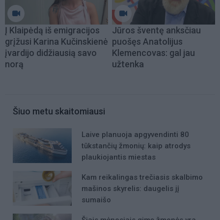
Į Klaipėdą iš emigracijos
Jūros šventę anksčiau
grįžusi Karina Kučinskienė
puošęs Anatolijus
įvardijo didžiausią savo
Klemencovas: gal jau
norą
užtenka
Šiuo metu skaitomiausi
Laive planuoja apgyvendinti 80
tūkstančių žmonių: kaip atrodys
plaukiojantis miestas
Kam reikalingas trečiasis skalbimo
mašinos skyrelis: daugelis jį
sumaišo