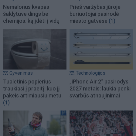
Nemalonus kvapas
Prieš varžybas jūroje
šaldytuve dings be
buriuotojai pasirodė
chemijos: ką įdėti į vidų
miesto gatvėse
(1)
Gyvenimas
Technologijos
Tualetinis popierius
„iPhone Air 2“ pasirodys
traukiasi į praeitį: kuo jį
2027 metais: laukia penki
pakeis artimiausiu metu
svarbūs atnaujinimai
(1)