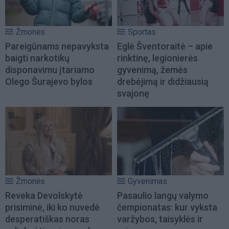
Žmonės
Sportas
Pareigūnams nepavyksta
Eglė Šventoraitė – apie
baigti narkotikų
rinktinę, legionierės
disponavimu įtariamo
gyvenimą, žemės
Olego Šurajevo bylos
drebėjimą ir didžiausią
svajonę
Žmonės
Gyvenimas
Reveka Devolskytė
Pasaulio langų valymo
prisiminė, iki ko nuvedė
čempionatas: kur vyksta
desperatiškas noras
varžybos, taisyklės ir