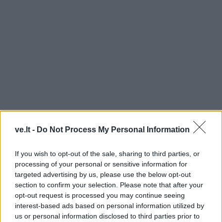
TAIP PAT SKAITYKITE
ve.lt -
Do Not Process My Personal Information
If you wish to opt-out of the sale, sharing to third parties, or
processing of your personal or sensitive information for
targeted advertising by us, please use the below opt-out
section to confirm your selection. Please note that after your
opt-out request is processed you may continue seeing
interest-based ads based on personal information utilized by
Žmonės
Žmonės
us or personal information disclosed to third parties prior to
Pareigūnams nepavyksta
Reveka Devolskytė