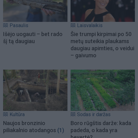
Pasaulis
Laisvalaikis
Išėjo uogauti – bet rado
Šie trumpi kirpimai po 50
šį tą daugiau
metų suteikia plaukams
daugiau apimties, o veidui
– gaivumo
Kultūra
Sodas ir daržas
Naujos bronzinio
Boro rūgštis darže: kada
piliakalnio atodangos
(1)
padeda, o kada yra
bevertė?