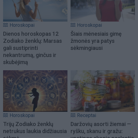
Horoskopai
Horoskopai
Dienos horoskopas 12
Šiais mėnesiais gimę
Zodiako ženklų: Marsas
žmonės yra patys
gali sustiprinti
sėkmingiausi
nekantrumą, ginčus ir
skubėjimą
Horoskopai
Receptai
Trijų Zodiako ženklų
Daržovių asorti žiemai —
netrukus laukia didžiausia
ryšku, skanu ir gražu: