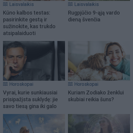
Laisvalaikis
Laisvalaikis
Kūno kalbos testas:
Rugpjūčio 9-ąją vardo
pasirinkite gestą ir
dieną švenčia
sužinokite, kas trukdo
atsipalaiduoti
Horoskopai
Horoskopai
Vyrai, kurie sunkiausiai
Kuriam Zodiako ženklui
prisipažįsta suklydę: jie
skubiai reikia šuns?
savo tiesą gina iki galo