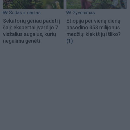
Sodas ir daržas
Gyvenimas
Sekatorių geriau padėti į
Etiopija per vieną dieną
šalį: ekspertai įvardijo 7
pasodino 353 milijonus
visžalius augalus, kurių
medžių: kiek iš jų išliko?
negalima genėti
(1)