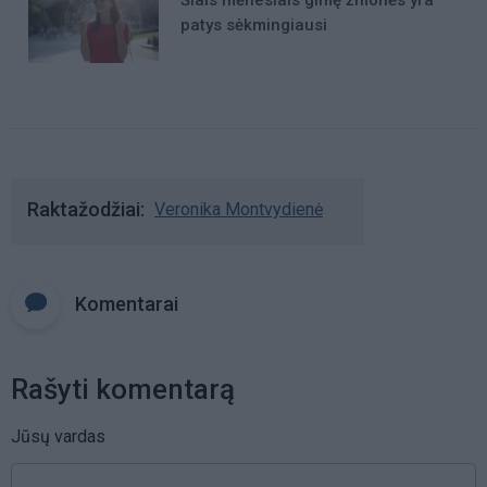
Šiais mėnesiais gimę žmonės yra
patys sėkmingiausi
Raktažodžiai
Veronika Montvydienė
Komentarai
Rašyti komentarą
Jūsų vardas