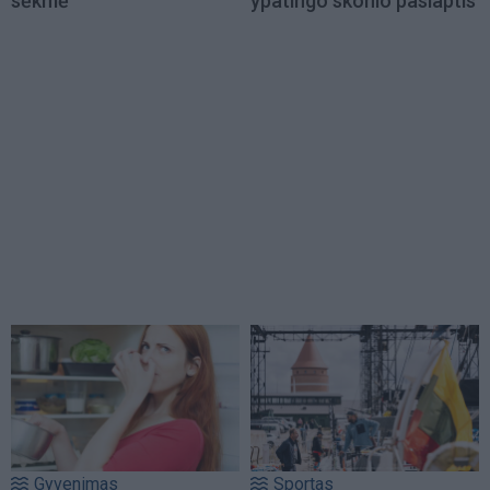
sėkmė
ypatingo skonio paslaptis
Gyvenimas
Sportas