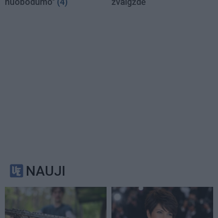
nuobodumo"
(4)
žvaigždė
NAUJI