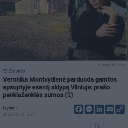
© Lrytas koliažas
Žmonės
Veronika Montvydienė parduoda gamtos
apsuptyje esantį sklypą Vilniuje: prašo
penkiaženklės sumos
(2)
Facebook
Messenger
LinkedIn
Email
C
Lrytas.lt
L
2026-05-08 12:27