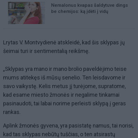
Nemalonus kvapas šaldytuve dings
be chemijos: ką įdėti į vidų
Lrytas V. Montvydienė atskleidė, kad šis sklypas jų
šeimai turi ir sentimentalią reikšmę.
„Sklypas yra mano ir mano brolio paveldėjimo teise
mums atitekęs iš mūsų senelio. Ten leisdavome ir
savo vaikystę. Kelis metus jį turėjome, supratome,
kad esame miesto žmonės ir negalime tinkamai
pasinaudoti, tai labai norime perleisti sklypą į geras
rankas.
Aplink žmonės gyvena, yra pasistatę namus, tai norisi,
kad tas sklypas nebūtų tuščias, o ten atsirastų