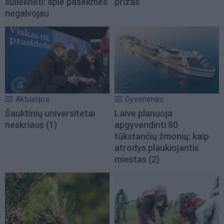
sulieknėti: apie pasekmes
prizas
negalvojau
Aktualijos
Gyvenimas
Šauktinių universitetai
Laive planuoja
neskriaus
(1)
apgyvendinti 80
tūkstančių žmonių: kaip
atrodys plaukiojantis
miestas
(2)