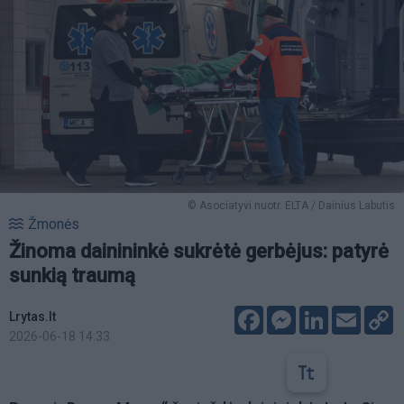
© Asociatyvi nuotr. ELTA / Dainius Labutis
Žmonės
Žinoma dainininkė sukrėtė gerbėjus: patyrė
sunkią traumą
Facebook
Messenger
LinkedIn
Email
C
Lrytas.lt
L
2026-06-18 14:33