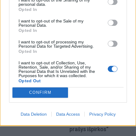
personal data.
Opted In
Žmonės
Žmonės
I want to opt-out of the Sale of my
Personal Data.
Vaidas Baumila: „Aš
Mirė filmų „Pano
Opted In
nebijau santykių
labirintas“ ir „Maras“
nuobodumo"
(2)
žvaigždė
I want to opt-out of processing my
Personal Data for Targeted Advertising.
Opted In
I want to opt-out of Collection, Use,
Retention, Sale, and/or Sharing of my
Personal Data that Is Unrelated with the
Purposes for which it was collected.
Opted Out
Žmonės
Žmonės
CONFIRM
Živilė Pinskuvienė įsileido
Ruslanas Kirilkinas
į savo namus: parodė,
apsipylė ašaromis –
Data Deletion
Data Access
Privacy Policy
kaip ankstų rytą lepina
Šventojoje dingo mylimas
vyrą Joną
augintinis: „Tikiu, kad
prašys išpirkos“