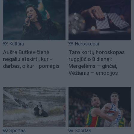
Kultūra
Horoskopai
Aušra Butkevičienė:
Taro kortų horoskopas
negaliu atskirti, kur -
rugpjūčio 8 dienai:
darbas, o kur - pomėgis
Mergelėms — ginčai,
Vėžiams — emocijos
Sportas
Sportas