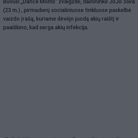
Buvusi „Dance Moms“ žvaigždė, dainininkė JoJo Siwa
(23 m.) , pirmadienį socialiniuose tinkluose paskelbė
vaizdo įrašą, kuriame dėvėjo juodą akių raištį ir
paaiškino, kad serga akių infekcija.