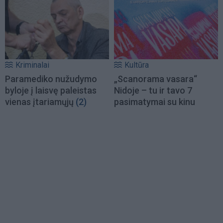
Kriminalai
Kultūra
Paramediko nužudymo
„Scanorama vasara“
byloje į laisvę paleistas
Nidoje – tu ir tavo 7
vienas įtariamųjų
(2)
pasimatymai su kinu