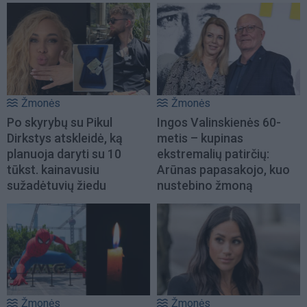
Žmonės
Žmonės
Po skyrybų su Pikul
Ingos Valinskienės 60-
Dirkstys atskleidė, ką
metis – kupinas
planuoja daryti su 10
ekstremalių patirčių:
tūkst. kainavusiu
Arūnas papasakojo, kuo
sužadėtuvių žiedu
nustebino žmoną
Žmonės
Žmonės