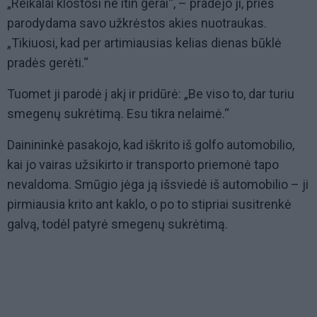
„Reikalai klostosi ne itin gerai“, – pradėjo ji, prieš
parodydama savo užkrėstos akies nuotraukas.
„Tikiuosi, kad per artimiausias kelias dienas būklė
pradės gerėti.“
Tuomet ji parodė į akį ir pridūrė: „Be viso to, dar turiu
smegenų sukrėtimą. Esu tikra nelaimė.“
Dainininkė pasakojo, kad iškrito iš golfo automobilio,
kai jo vairas užsikirto ir transporto priemonė tapo
nevaldoma. Smūgio jėga ją išsviedė iš automobilio – ji
pirmiausia krito ant kaklo, o po to stipriai susitrenkė
galvą, todėl patyrė smegenų sukrėtimą.