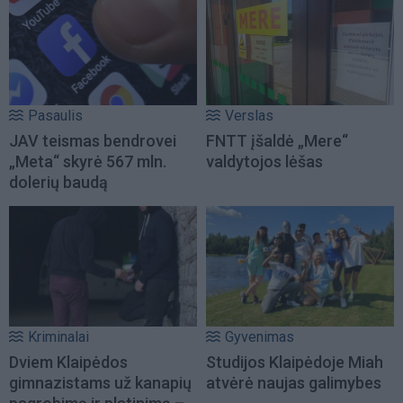
Pasaulis
Verslas
JAV teismas bendrovei
FNTT įšaldė „Mere“
„Meta“ skyrė 567 mln.
valdytojos lėšas
dolerių baudą
Kriminalai
Gyvenimas
Dviem Klaipėdos
Studijos Klaipėdoje Miah
gimnazistams už kanapių
atvėrė naujas galimybes