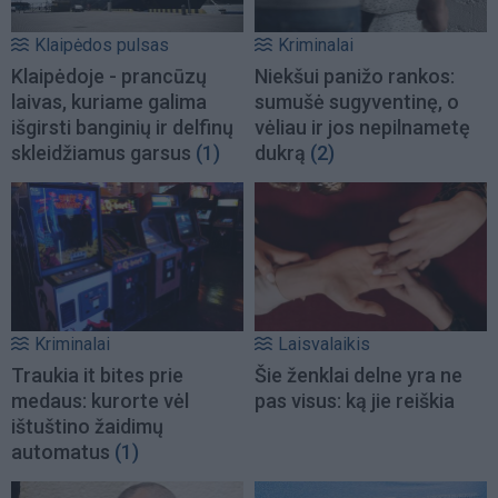
Klaipėdos pulsas
Kriminalai
Klaipėdoje - prancūzų
Niekšui panižo rankos:
laivas, kuriame galima
sumušė sugyventinę, o
išgirsti banginių ir delfinų
vėliau ir jos nepilnametę
skleidžiamus garsus
(1)
dukrą
(2)
Kriminalai
Laisvalaikis
Traukia it bites prie
Šie ženklai delne yra ne
medaus: kurorte vėl
pas visus: ką jie reiškia
ištuštino žaidimų
automatus
(1)