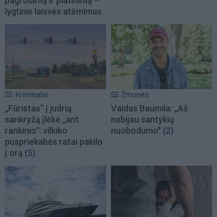
pagrobimą ir platinimą –
lygtinis laisvės atėmimas
Kriminalai
Žmonės
„Fūristas“ į judrią
Vaidas Baumila: „Aš
sankryžą įlėkė „ant
nebijau santykių
rankinio“: vilkiko
nuobodumo"
(2)
puspriekabės ratai pakilo
į orą
(5)