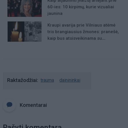
Kaip atjauninti įvaizdį artėjant prie
60-ies: 10 kirpimų, kurie vizualiai
jaunina
Kraupi avarija prie Vilniaus atėmė
tris brangiausius žmones: pranešė,
kaip bus atsisveikinama su
mergaite, jos mama ir močiute
Raktažodžiai
trauma
dainininkai
Komentarai
Rašyti komentarą