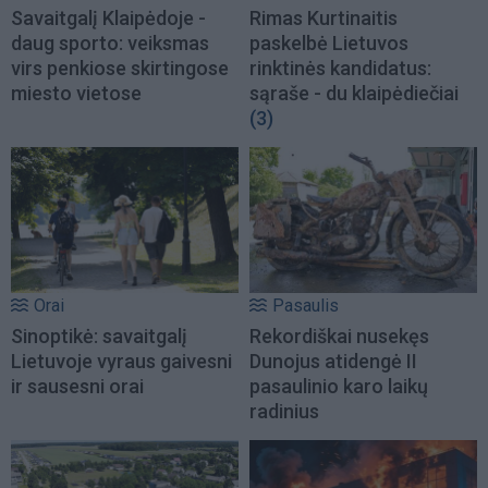
Savaitgalį Klaipėdoje -
Rimas Kurtinaitis
daug sporto: veiksmas
paskelbė Lietuvos
virs penkiose skirtingose
rinktinės kandidatus:
miesto vietose
sąraše - du klaipėdiečiai
(3)
Orai
Pasaulis
Sinoptikė: savaitgalį
Rekordiškai nusekęs
Lietuvoje vyraus gaivesni
Dunojus atidengė II
ir sausesni orai
pasaulinio karo laikų
radinius