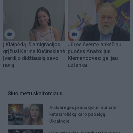
Į Klaipėdą iš emigracijos
Jūros šventę anksčiau
grįžusi Karina Kučinskienė
puošęs Anatolijus
įvardijo didžiausią savo
Klemencovas: gal jau
norą
užtenka
Šiuo metu skaitomiausi
Aiškiaregės pranašystė: numatė
katastrofišką karo pabaigą
Ukrainoje