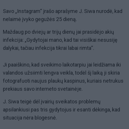
Savo „Instagram“ įrašo aprašyme J. Siwa nurodė, kad
nelaimė įvyko gegužės 25 dieną.
Maždaug po dviejų ar trijų dienų jai prasidėjo akių
infekcija: „Gydytojai mano, kad tai visiškai nesusiję
dalykai, tačiau infekcija tikrai labai rimta“.
Ji paaiškino, kad sveikimo laikotarpiu jai leidžiama iki
valandos užsiimti lengva veikla, todėl šį laiką ji skiria
fotografuoti naujus plaukų kaspinus, kuriais netrukus
prekiaus savo interneto svetainėje.
J. Siwa teigė dėl įvairių sveikatos problemų
apsilankiusi pas tris gydytojus ir esanti dėkinga, kad
situacija nėra blogesnė.