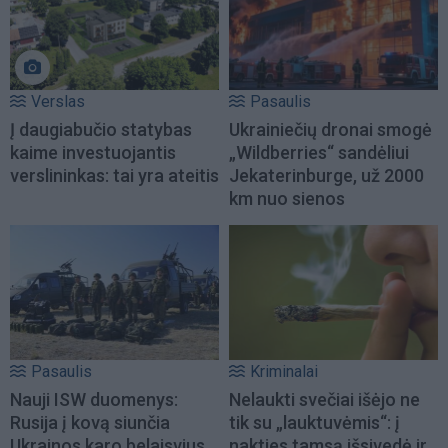
Verslas
Pasaulis
Į daugiabučio statybas
Ukrainiečių dronai smogė
kaime investuojantis
„Wildberries“ sandėliui
verslininkas: tai yra ateitis
Jekaterinburge, už 2000
km nuo sienos
Pasaulis
Kriminalai
Nauji ISW duomenys:
Nelaukti svečiai išėjo ne
Rusija į kovą siunčia
tik su „lauktuvėmis“: į
Ukrainos karo belaisvius
nakties tamsą išsivedė ir