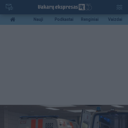
Pereiti
į
pagrindinį
Mobile
Nauji
Podkastai
Renginiai
Vaizdai
turinį
menu
bottom