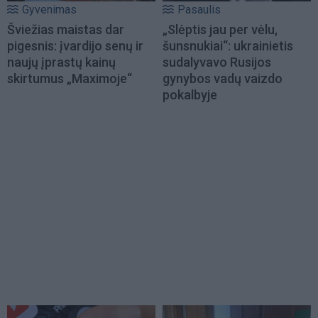
Gyvenimas
Pasaulis
Šviežias maistas dar
„Slėptis jau per vėlu,
pigesnis: įvardijo senų ir
šunsnukiai“: ukrainietis
naujų įprastų kainų
sudalyvavo Rusijos
skirtumus „Maximoje“
gynybos vadų vaizdo
pokalbyje