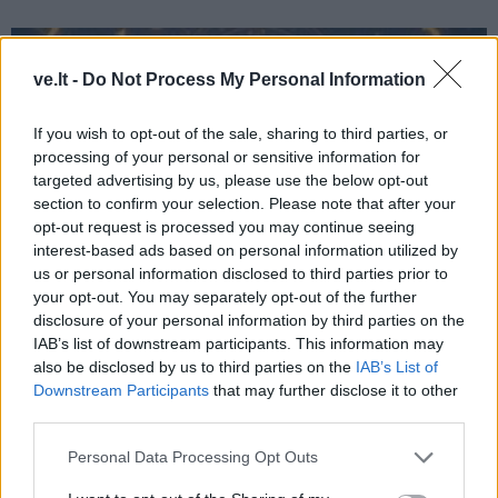
ve.lt -
Do Not Process My Personal Information
If you wish to opt-out of the sale, sharing to third parties, or
processing of your personal or sensitive information for
targeted advertising by us, please use the below opt-out
section to confirm your selection. Please note that after your
opt-out request is processed you may continue seeing
interest-based ads based on personal information utilized by
us or personal information disclosed to third parties prior to
your opt-out. You may separately opt-out of the further
disclosure of your personal information by third parties on the
Laisvalaikis
2026-08-09 10:01
IAB’s list of downstream participants. This information may
also be disclosed by us to third parties on the
IAB’s List of
Numerologai įvardijo gimimo dieną, kuri,
Downstream Participants
that may further disclose it to other
kaip manoma, atneša daugiau gyvenimo
third parties.
išbandymų
Personal Data Processing Opt Outs