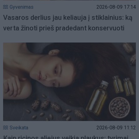
Gyvenimas
2026-08-09 17:14
Vasaros derlius jau keliauja į stiklainius: ką
verta žinoti prieš pradedant konservuoti
Sveikata
2026-08-09 11:12
Kaip ricinos aliejus veikia plaukus: tyrimai