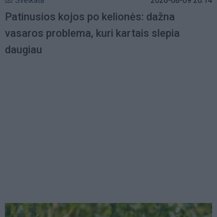
Sveikata
2026-08-09 20:14
Patinusios kojos po kelionės: dažna
vasaros problema, kuri kartais slepia
daugiau