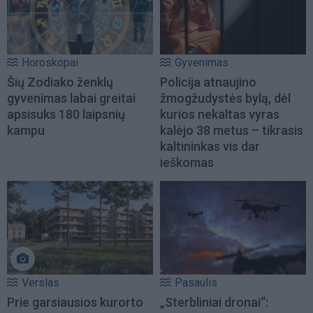
Horoskopai
Gyvenimas
Šių Zodiako ženklų
Policija atnaujino
gyvenimas labai greitai
žmogžudystės bylą, dėl
apsisuks 180 laipsnių
kurios nekaltas vyras
kampu
kalėjo 38 metus – tikrasis
kaltininkas vis dar
ieškomas
Verslas
Pasaulis
Prie garsiausios kurorto
„Sterbliniai dronai“: