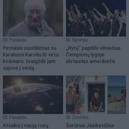
Pasaulis
Sportas
Pirmasis susitikimas su
„Rytą“ papildė vilniečius
karaliumi Karoliu III virto
Čempionų lygoje
košmaru: žvaigždė jam
skriaudęs amerikietis
spjovė į veidą
Pasaulis
Žmonės
Atsakui į naują rusų
Šarūnas Jasikevičius