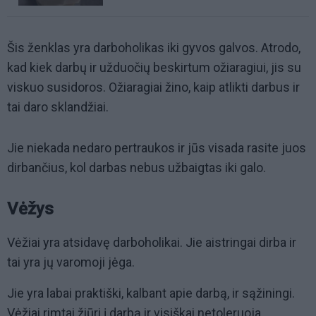
Šis ženklas yra darboholikas iki gyvos galvos. Atrodo,
kad kiek darbų ir užduočių beskirtum ožiaragiui, jis su
viskuo susidoros. Ožiaragiai žino, kaip atlikti darbus ir
tai daro sklandžiai.
Jie niekada nedaro pertraukos ir jūs visada rasite juos
dirbančius, kol darbas nebus užbaigtas iki galo.
Vėžys
Vėžiai yra atsidavę darboholikai. Jie aistringai dirba ir
tai yra jų varomoji jėga.
Jie yra labai praktiški, kalbant apie darbą, ir sąžiningi.
Vėžiai rimtai žiūri į darbą ir visiškai netoleruoja