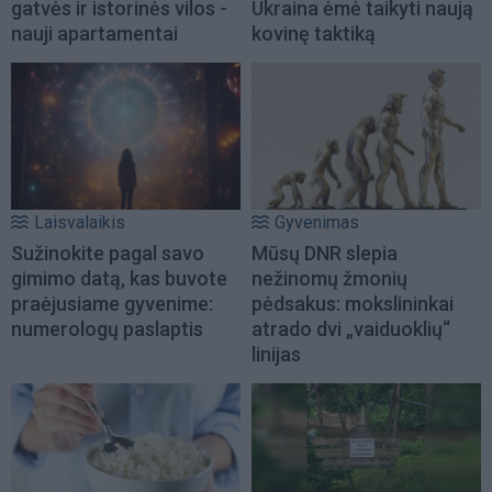
gatvės ir istorinės vilos -
Ukraina ėmė taikyti naują
nauji apartamentai
kovinę taktiką
Laisvalaikis
Gyvenimas
Sužinokite pagal savo
Mūsų DNR slepia
gimimo datą, kas buvote
nežinomų žmonių
praėjusiame gyvenime:
pėdsakus: mokslininkai
numerologų paslaptis
atrado dvi „vaiduoklių“
linijas