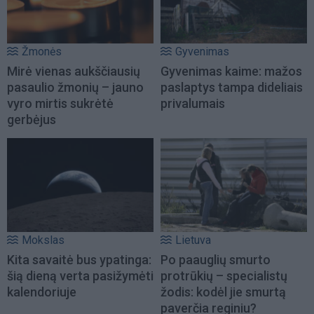
Žmonės
Gyvenimas
Mirė vienas aukščiausių
Gyvenimas kaime: mažos
pasaulio žmonių – jauno
paslaptys tampa dideliais
vyro mirtis sukrėtė
privalumais
gerbėjus
Mokslas
Lietuva
Kita savaitė bus ypatinga:
Po paauglių smurto
šią dieną verta pasižymėti
protrūkių – specialistų
kalendoriuje
žodis: kodėl jie smurtą
paverčia reginiu?