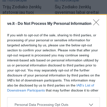
Horoskopai
Horoskopai
Trijų Zodiako ženklų
Šių Zodiako ženklų
atstovai jau tuoj
gyvenimas labai greitai
atsisveikins su vienatve ir
apsisuks 180 laipsnių
sutiks meilę
kampu
ve.lt -
Do Not Process My Personal Information
If you wish to opt-out of the sale, sharing to third parties, or
processing of your personal or sensitive information for
targeted advertising by us, please use the below opt-out
section to confirm your selection. Please note that after your
opt-out request is processed you may continue seeing
interest-based ads based on personal information utilized by
Horoskopai
Horoskopai
us or personal information disclosed to third parties prior to
your opt-out. You may separately opt-out of the further
Šių Zodiako ženklų
Vaikas Jautis: ramybė,
disclosure of your personal information by third parties on the
moterys sendamos
talentai ir Zodiako ženklo
IAB’s list of downstream participants. This information may
tampa tik dar gražesnės
charakteristika
also be disclosed by us to third parties on the
IAB’s List of
Downstream Participants
that may further disclose it to other
third parties.
Personal Data Processing Opt Outs