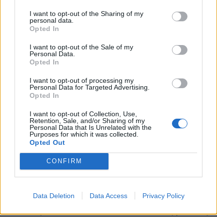
I want to opt-out of the Sharing of my
personal data.
Opted In
Horoskopai
Horoskopai
Finansinis savaitės
Horoskopas rugpjūčio 9
I want to opt-out of the Sale of my
Personal Data.
horoskopas: kurių
dienai pagal Taro kortas:
Opted In
Zodiako ženklų laukia
Skorpionams –
pelnas rugpjūčio 10–16
nuovargis, Šauliams –
I want to opt-out of processing my
Personal Data for Targeted Advertising.
dienomis
išdavystė
Opted In
I want to opt-out of Collection, Use,
Retention, Sale, and/or Sharing of my
Personal Data that Is Unrelated with the
Purposes for which it was collected.
Opted Out
CONFIRM
Horoskopai
Horoskopai
Astrologė įvardijo
3 Zodiako ženklai,
Data Deletion
Data Access
Privacy Policy
Zodiako ženklus, kuriems
kuriems rugpjūtis gali
nereikėtų bendrauti su
atnešti finansinį proveržį: