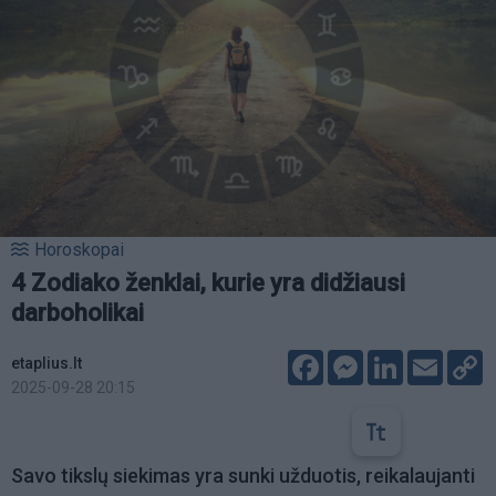
Horoskopai
4 Zodiako ženklai, kurie yra didžiausi
darboholikai
Facebook
Messenger
LinkedIn
Email
C
etaplius.lt
L
2025-09-28 20:15
Savo tikslų siekimas yra sunki užduotis, reikalaujanti