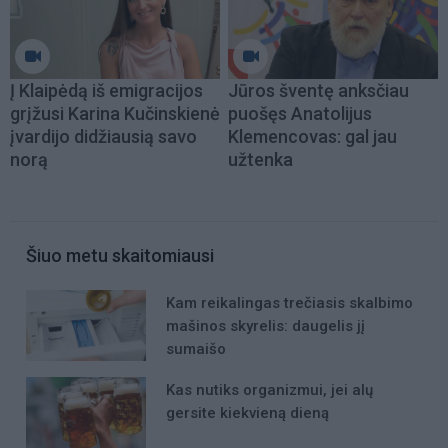
Į Klaipėdą iš emigracijos
Jūros šventę anksčiau
grįžusi Karina Kučinskienė
puošęs Anatolijus
įvardijo didžiausią savo
Klemencovas: gal jau
norą
užtenka
Šiuo metu skaitomiausi
Kam reikalingas trečiasis skalbimo
mašinos skyrelis: daugelis jį
sumaišo
Kas nutiks organizmui, jei alų
gersite kiekvieną dieną