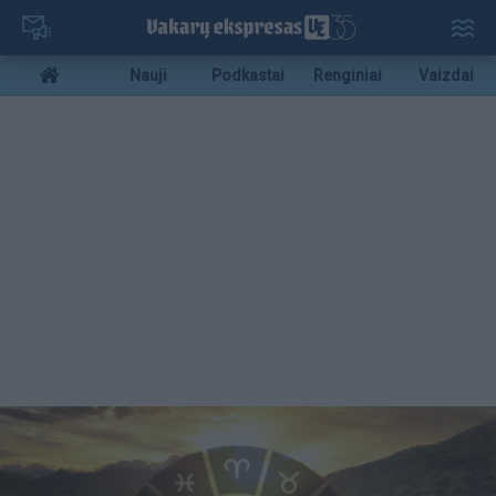
Pereiti
į
pagrindinį
Mobile
Nauji
Podkastai
Renginiai
Vaizdai
turinį
menu
bottom