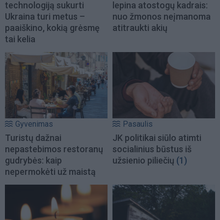
technologiją sukurti
lepina atostogų kadrais:
Ukraina turi metus –
nuo žmonos neįmanoma
paaiškino, kokią grėsmę
atitraukti akių
tai kelia
Gyvenimas
Pasaulis
Turistų dažnai
JK politikai siūlo atimti
nepastebimos restoranų
socialinius būstus iš
gudrybės: kaip
užsienio piliečių
(1)
nepermokėti už maistą