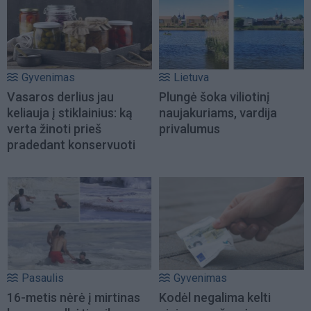
Gyvenimas
Lietuva
Vasaros derlius jau
Plungė šoka viliotinį
keliauja į stiklainius: ką
naujakuriams, vardija
verta žinoti prieš
privalumus
pradedant konservuoti
Pasaulis
Gyvenimas
16-metis nėrė į mirtinas
Kodėl negalima kelti