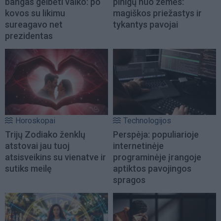
bangas gelbėti vaiko: po
pinigų nuo žemės:
kovos su likimu
magiškos priežastys ir
sureagavo net
tykantys pavojai
prezidentas
Horoskopai
Technologijos
Trijų Zodiako ženklų
Perspėja: populiarioje
atstovai jau tuoj
internetinėje
atsisveikins su vienatve ir
programinėje įrangoje
sutiks meilę
aptiktos pavojingos
spragos