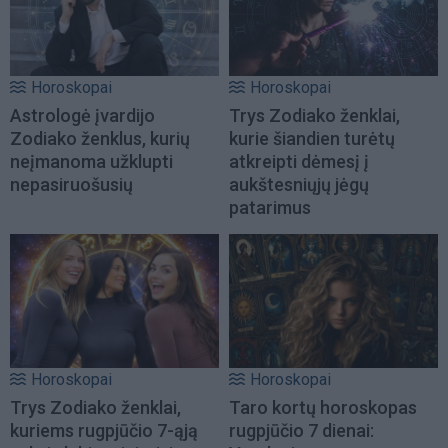
Horoskopai
Horoskopai
Astrologė įvardijo
Trys Zodiako ženklai,
Zodiako ženklus, kurių
kurie šiandien turėtų
neįmanoma užklupti
atkreipti dėmesį į
nepasiruošusių
aukštesniųjų jėgų
patarimus
Horoskopai
Horoskopai
Trys Zodiako ženklai,
Taro kortų horoskopas
kuriems rugpjūčio 7-ąją
rugpjūčio 7 dienai: