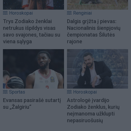
Horoskopai
Renginiai
Trys Zodiako ženklai
Dalgis grįžta į pievas:
netrukus išpildys visas
Nacionalinis šienpjovių
savo svajones, tačiau su
čempionatas Šilutės
viena sąlyga
rajone
Sportas
Horoskopai
Evansas pasirašė sutartį
Astrologė įvardijo
su „Žalgiriu“
Zodiako ženklus, kurių
neįmanoma užklupti
nepasiruošusių