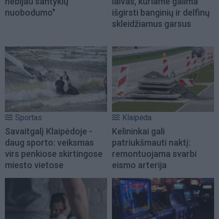
nebijau santykių
laivas, kuriame galima
nuobodumo"
išgirsti banginių ir delfinų
skleidžiamus garsus
Sportas
Klaipėda
Savaitgalį Klaipėdoje -
Kelininkai gali
daug sporto: veiksmas
patriukšmauti naktį:
virs penkiose skirtingose
remontuojama svarbi
miesto vietose
eismo arterija