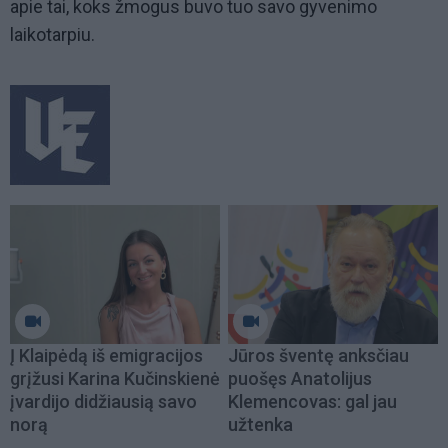
apie tai, koks žmogus buvo tuo savo gyvenimo
laikotarpiu.
Į Klaipėdą iš emigracijos
Jūros šventę anksčiau
grįžusi Karina Kučinskienė
puošęs Anatolijus
įvardijo didžiausią savo
Klemencovas: gal jau
norą
užtenka