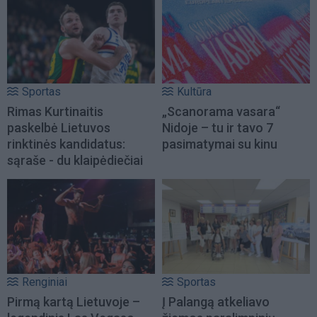
Sportas
Kultūra
Rimas Kurtinaitis
„Scanorama vasara“
paskelbė Lietuvos
Nidoje – tu ir tavo 7
rinktinės kandidatus:
pasimatymai su kinu
sąraše - du klaipėdiečiai
Renginiai
Sportas
Pirmą kartą Lietuvoje –
Į Palangą atkeliavo