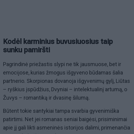
Kodėl karminius buvusiuosius taip
sunku pamiršti
Pagrindinė priežastis slypi ne tik jausmuose, bet ir
emocijose, kurias žmogus išgyveno būdamas šalia
partnerio. Skorpionas dovanoja išgyvenimų gylį, Liūtas
– ryškius įspūdžius, Dvyniai – intelektualinį artumą, o
Žuvys – romantiką ir dvasinę šilumą.
Būtent tokie santykiai tampa svarbia gyvenimiška
patirtimi. Net jei romanas seniai baigėsi, prisiminimai
apie jį gali likti asmeninės istorijos dalimi, primenančia