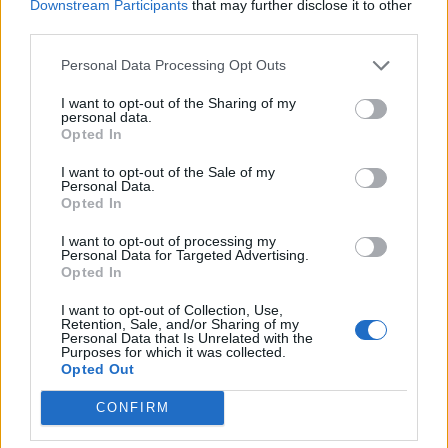
Downstream Participants
that may further disclose it to other
third parties.
Raktažodžiai
zodiako ženklai
Ve.lt
Personal Data Processing Opt Outs
I want to opt-out of the Sharing of my
personal data.
Komentarai
Opted In
I want to opt-out of the Sale of my
Personal Data.
Rašyti komentarą
Opted In
I want to opt-out of processing my
Jūsų vardas
Personal Data for Targeted Advertising.
Opted In
I want to opt-out of Collection, Use,
Retention, Sale, and/or Sharing of my
Personal Data that Is Unrelated with the
Komentaras
Purposes for which it was collected.
Opted Out
CONFIRM