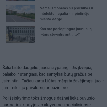
Namai žmonėms su psichikos ir
intelekto negalia - ir pietinėje
miesto dalyje
Kas tas paslaptingas jaunuolis,
rytais stovintis ant tilto?
Šalia Liūto daugelis jaučiasi ypatingi. Jis įkvepia,
palaiko ir stengiasi, kad santykiai būtų gražūs bei
įsimintini. Tačiau kartu Liūtas mėgsta žavėjimąsi juo ir
jam reikia jo privalumų pripažinimo.
Po išsiskyrimo toks žmogus dažnai lieka buvusio
partnerio akiratyje. Jo aktyvumas socialiniuose