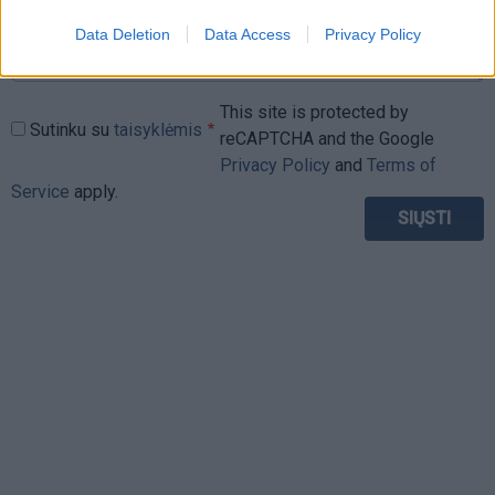
Data Deletion
Data Access
Privacy Policy
This site is protected by
Sutinku su
taisyklėmis
reCAPTCHA and the Google
Privacy Policy
and
Terms of
Service
apply.