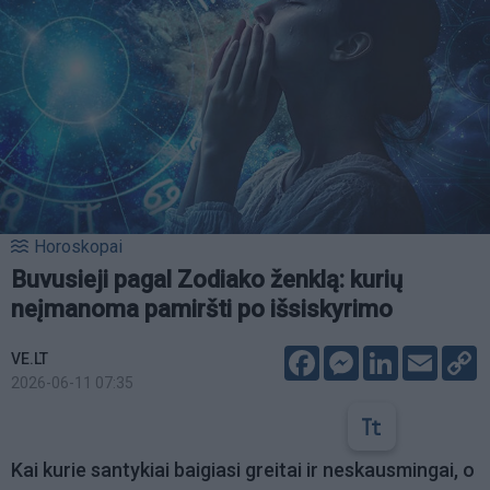
Horoskopai
Buvusieji pagal Zodiako ženklą: kurių
neįmanoma pamiršti po išsiskyrimo
Facebook
Messenger
LinkedIn
Email
C
VE.LT
L
2026-06-11 07:35
Kai kurie santykiai baigiasi greitai ir neskausmingai, o