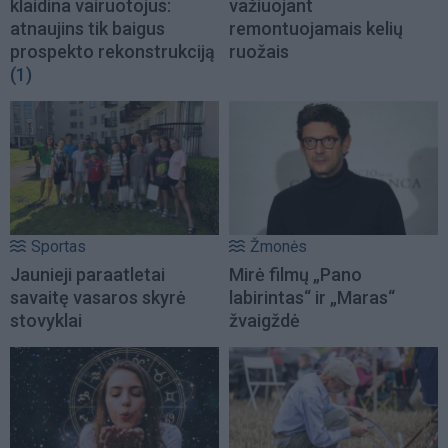
klaidina vairuotojus:
važiuojant
atnaujins tik baigus
remontuojamais kelių
prospekto rekonstrukciją
ruožais
(1)
Sportas
Žmonės
Jaunieji paraatletai
Mirė filmų „Pano
savaitę vasaros skyrė
labirintas“ ir „Maras“
stovyklai
žvaigždė