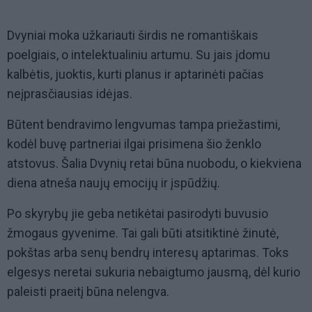
Dvyniai moka užkariauti širdis ne romantiškais
poelgiais, o intelektualiniu artumu. Su jais įdomu
kalbėtis, juoktis, kurti planus ir aptarinėti pačias
neįprasčiausias idėjas.
Būtent bendravimo lengvumas tampa priežastimi,
kodėl buvę partneriai ilgai prisimena šio ženklo
atstovus. Šalia Dvynių retai būna nuobodu, o kiekviena
diena atneša naujų emocijų ir įspūdžių.
Po skyrybų jie geba netikėtai pasirodyti buvusio
žmogaus gyvenime. Tai gali būti atsitiktinė žinutė,
pokštas arba senų bendrų interesų aptarimas. Toks
elgesys neretai sukuria nebaigtumo jausmą, dėl kurio
paleisti praeitį būna nelengva.