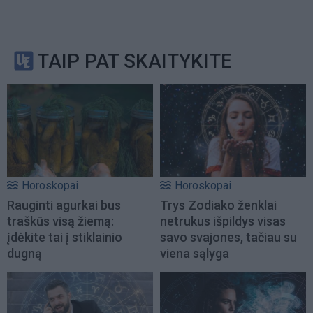
TAIP PAT SKAITYKITE
Horoskopai
Horoskopai
Rauginti agurkai bus
Trys Zodiako ženklai
traškūs visą žiemą:
netrukus išpildys visas
įdėkite tai į stiklainio
savo svajones, tačiau su
dugną
viena sąlyga