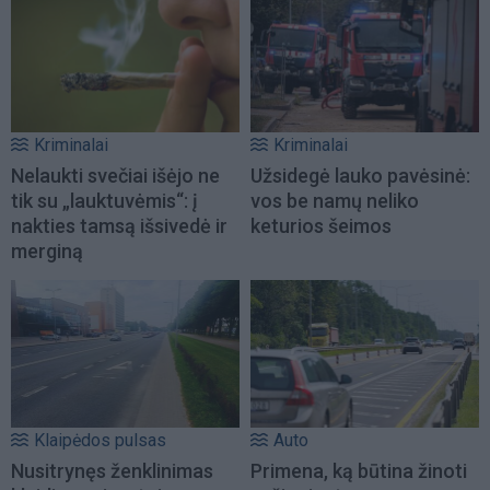
Kriminalai
Kriminalai
Nelaukti svečiai išėjo ne
Užsidegė lauko pavėsinė:
tik su „lauktuvėmis“: į
vos be namų neliko
nakties tamsą išsivedė ir
keturios šeimos
merginą
Klaipėdos pulsas
Auto
Nusitrynęs ženklinimas
Primena, ką būtina žinoti