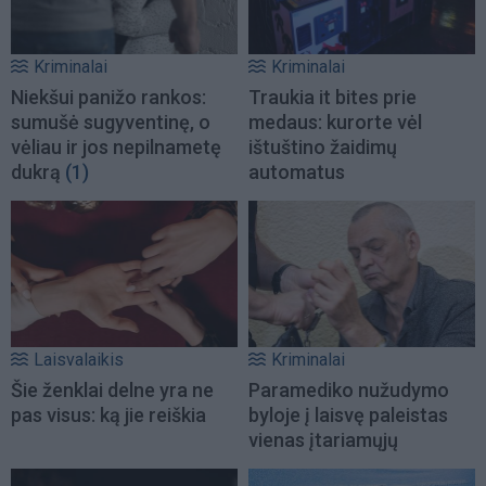
Kriminalai
Kriminalai
Niekšui panižo rankos:
Traukia it bites prie
sumušė sugyventinę, o
medaus: kurorte vėl
vėliau ir jos nepilnametę
ištuštino žaidimų
dukrą
(1)
automatus
Laisvalaikis
Kriminalai
Šie ženklai delne yra ne
Paramediko nužudymo
pas visus: ką jie reiškia
byloje į laisvę paleistas
vienas įtariamųjų