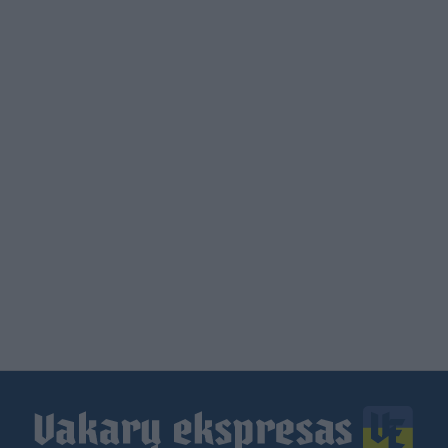
Load
More