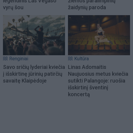
legendinis Las Vegaso
žiemos paralimpinių
vyrų šou
žaidynių paroda
Renginiai
Kultūra
Savo sričių lyderiai kviečia
Linas Adomaitis
į išskirtinę jūrinių patirčių
Naujuosius metus kviečia
savaitę Klaipėdoje
sutikti Palangoje: ruošia
išskirtinį šventinį
koncertą