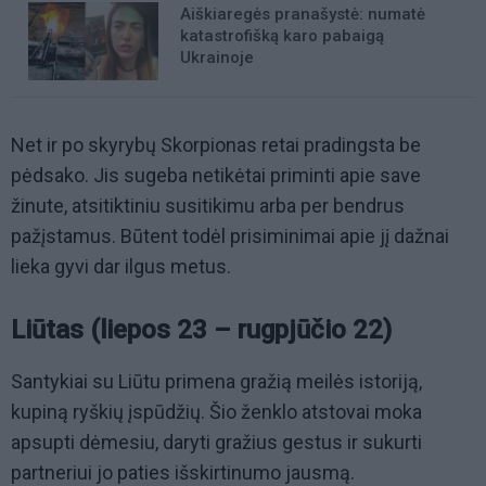
Aiškiaregės pranašystė: numatė
katastrofišką karo pabaigą
Ukrainoje
Net ir po skyrybų Skorpionas retai pradingsta be
pėdsako. Jis sugeba netikėtai priminti apie save
žinute, atsitiktiniu susitikimu arba per bendrus
pažįstamus. Būtent todėl prisiminimai apie jį dažnai
lieka gyvi dar ilgus metus.
Liūtas (liepos 23 – rugpjūčio 22)
Santykiai su Liūtu primena gražią meilės istoriją,
kupiną ryškių įspūdžių. Šio ženklo atstovai moka
apsupti dėmesiu, daryti gražius gestus ir sukurti
partneriui jo paties išskirtinumo jausmą.