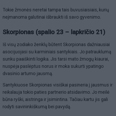
Tokie žmonės neretai tampa tais buvusiaisiais, kurių
neįmanoma galutinai išbraukti iš savo gyvenimo.
Skorpionas (spalio 23 – lapkričio 21)
Iš visų zodiako ženklų būtent Skorpionas dažniausiai
asocijuojasi su karminiais santykiais. Jo patrauklumą
sunku paaiškinti logika. Jis tarsi mato žmogų kiaurai,
nuspėja paslėptus norus ir moka sukurti ypatingo
dvasinio artumo jausmą.
Santykiuose Skorpionas visiškai pasineria į jausmus ir
reikalauja tokio paties partnerio atsidavimo. Jo meilė
būna ryški, aistringa ir įsimintina. Tačiau kartu jis gali
rodyti savininkiškumą bei pavydą.