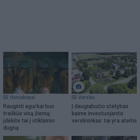
Horoskopai
Verslas
Rauginti agurkai bus
Į daugiabučio statybas
traškūs visą žiemą:
kaime investuojantis
įdėkite tai į stiklainio
verslininkas: tai yra ateitis
dugną