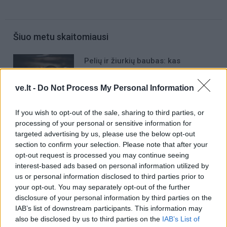
Šiuo metu skaitomiausi
Pelių ir žiurkių baubas: kas
graužikus gąsdina labiau nei
nuodai
ve.lt -
Do Not Process My Personal Information
Taro kortų horoskopas rugpjūčio 7
If you wish to opt-out of the sale, sharing to third parties, or
dienai: Vandeniams – pasirinkimas,
processing of your personal or sensitive information for
Dvyniams – pagreitis
targeted advertising by us, please use the below opt-out
section to confirm your selection. Please note that after your
Kraupi avarija prie Vilniaus atėmė
opt-out request is processed you may continue seeing
tris brangiausius žmones: pranešė,
interest-based ads based on personal information utilized by
kaip bus atsisveikinama su
us or personal information disclosed to third parties prior to
mergaite, jos mama ir močiute
your opt-out. You may separately opt-out of the further
disclosure of your personal information by third parties on the
IAB’s list of downstream participants. This information may
also be disclosed by us to third parties on the
IAB’s List of