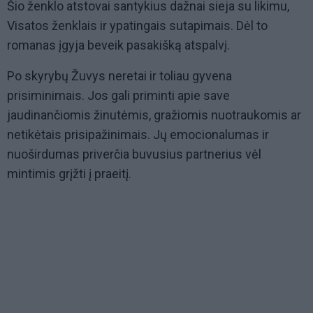
Šio ženklo atstovai santykius dažnai sieja su likimu,
Visatos ženklais ir ypatingais sutapimais. Dėl to
romanas įgyja beveik pasakišką atspalvį.
Po skyrybų Žuvys neretai ir toliau gyvena
prisiminimais. Jos gali priminti apie save
jaudinančiomis žinutėmis, gražiomis nuotraukomis ar
netikėtais prisipažinimais. Jų emocionalumas ir
nuoširdumas priverčia buvusius partnerius vėl
mintimis grįžti į praeitį.