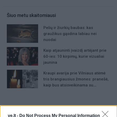
Šiuo metu skaitomiausi
Pelių ir žiurkių baubas: kas
graužikus gąsdina labiau nei
nuodai
Kaip atjauninti įvaizdį artėjant prie
60-ies: 10 kirpimų, kurie vizualiai
jaunina
Kraupi avarija prie Vilniaus atėmė
tris brangiausius žmones: pranešė,
kaip bus atsisveikinama su
mergaite, jos mama ir močiute
ve.lt -
Do Not Process My Personal Information