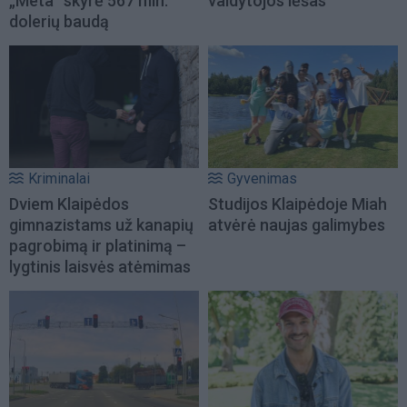
„Meta“ skyrė 567 mln.
valdytojos lėšas
dolerių baudą
Kriminalai
Gyvenimas
Dviem Klaipėdos
Studijos Klaipėdoje Miah
gimnazistams už kanapių
atvėrė naujas galimybes
pagrobimą ir platinimą –
lygtinis laisvės atėmimas