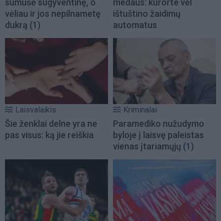
sumušė sugyventinę, o
medaus: kurorte vėl
vėliau ir jos nepilnametę
ištuštino žaidimų
dukrą
(1)
automatus
Laisvalaikis
Kriminalai
Šie ženklai delne yra ne
Paramediko nužudymo
pas visus: ką jie reiškia
byloje į laisvę paleistas
vienas įtariamųjų
(1)