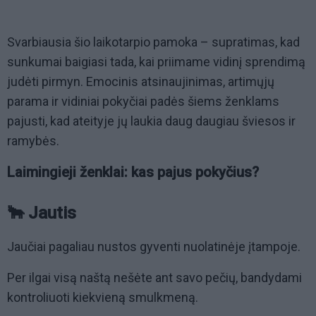
Svarbiausia šio laikotarpio pamoka – supratimas, kad
sunkumai baigiasi tada, kai priimame vidinį sprendimą
judėti pirmyn. Emocinis atsinaujinimas, artimųjų
parama ir vidiniai pokyčiai padės šiems ženklams
pajusti, kad ateityje jų laukia daug daugiau šviesos ir
ramybės.
Laimingieji ženklai: kas pajus pokyčius?
🐂 Jautis
Jaučiai pagaliau nustos gyventi nuolatinėje įtampoje.
Per ilgai visą naštą nešėte ant savo pečių, bandydami
kontroliuoti kiekvieną smulkmeną.