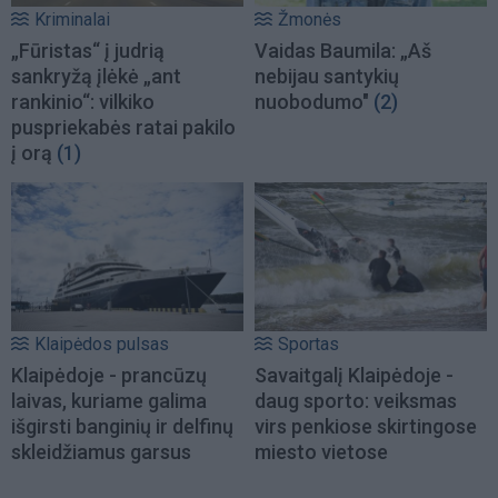
Kriminalai
Žmonės
„Fūristas“ į judrią
Vaidas Baumila: „Aš
sankryžą įlėkė „ant
nebijau santykių
rankinio“: vilkiko
nuobodumo"
(2)
puspriekabės ratai pakilo
į orą
(1)
Klaipėdos pulsas
Sportas
Klaipėdoje - prancūzų
Savaitgalį Klaipėdoje -
laivas, kuriame galima
daug sporto: veiksmas
išgirsti banginių ir delfinų
virs penkiose skirtingose
skleidžiamus garsus
miesto vietose