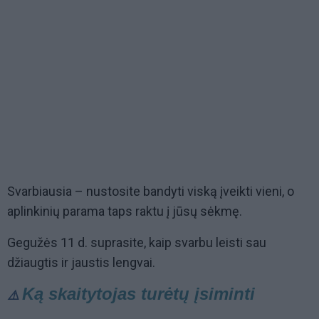
Svarbiausia – nustosite bandyti viską įveikti vieni, o
aplinkinių parama taps raktu į jūsų sėkmę.
Gegužės 11 d. suprasite, kaip svarbu leisti sau
džiaugtis ir jaustis lengvai.
Ką skaitytojas turėtų įsiminti
⚠️