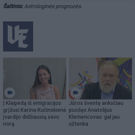
Šaltinis:
Astrologinės prognozės.
Į Klaipėdą iš emigracijos
Jūros šventę anksčiau
grįžusi Karina Kučinskienė
puošęs Anatolijus
įvardijo didžiausią savo
Klemencovas: gal jau
norą
užtenka