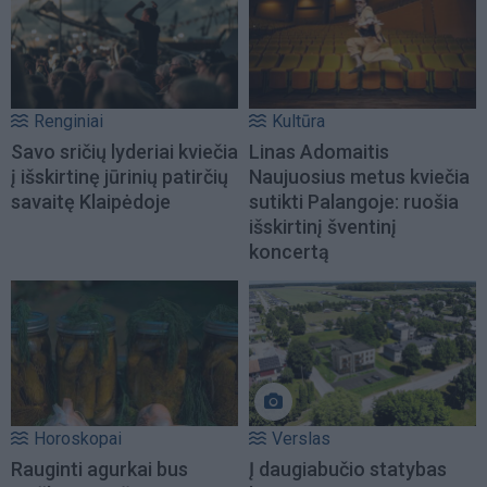
Renginiai
Kultūra
Savo sričių lyderiai kviečia
Linas Adomaitis
į išskirtinę jūrinių patirčių
Naujuosius metus kviečia
savaitę Klaipėdoje
sutikti Palangoje: ruošia
išskirtinį šventinį
koncertą
Horoskopai
Verslas
Rauginti agurkai bus
Į daugiabučio statybas