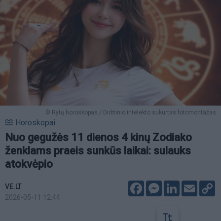
© Rytų horoskopas / Dirbtinio intelekto sukurtas fotomontažas
Horoskopai
Nuo gegužės 11 dienos 4 kinų Zodiako
ženklams praeis sunkūs laikai: sulauks
atokvėpio
Facebook
Messenger
LinkedIn
Email
C
VE.LT
L
2026-05-11 12:44