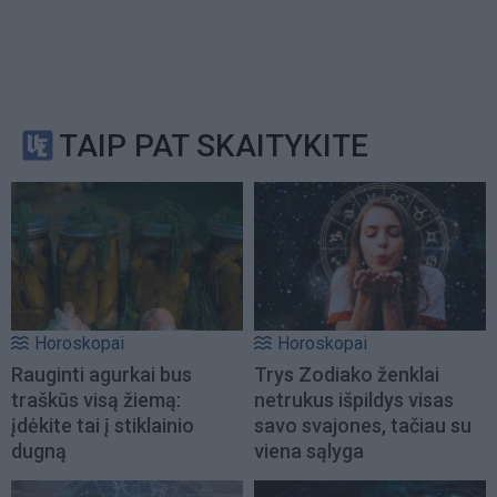
TAIP PAT SKAITYKITE
Horoskopai
Horoskopai
Rauginti agurkai bus
Trys Zodiako ženklai
traškūs visą žiemą:
netrukus išpildys visas
įdėkite tai į stiklainio
savo svajones, tačiau su
dugną
viena sąlyga