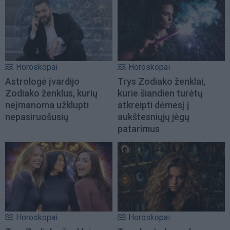
Horoskopai
Horoskopai
Astrologė įvardijo
Trys Zodiako ženklai,
Zodiako ženklus, kurių
kurie šiandien turėtų
neįmanoma užklupti
atkreipti dėmesį į
nepasiruošusių
aukštesniųjų jėgų
patarimus
Horoskopai
Horoskopai