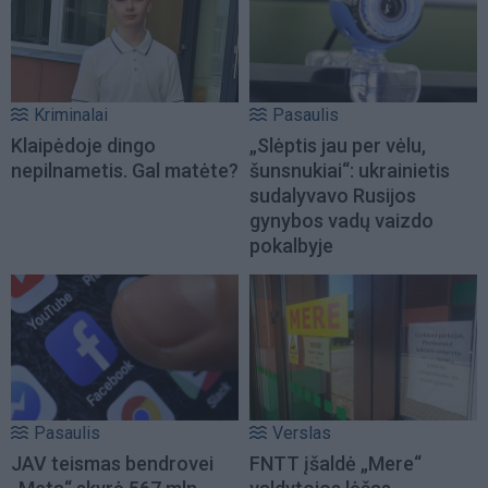
Kriminalai
Pasaulis
Klaipėdoje dingo
„Slėptis jau per vėlu,
nepilnametis. Gal matėte?
šunsnukiai“: ukrainietis
sudalyvavo Rusijos
gynybos vadų vaizdo
pokalbyje
Pasaulis
Verslas
JAV teismas bendrovei
FNTT įšaldė „Mere“