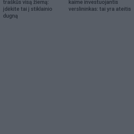
traškūs visą žiemą:
kaime investuojantis
įdėkite tai į stiklainio
verslininkas: tai yra ateitis
dugną
Load
More