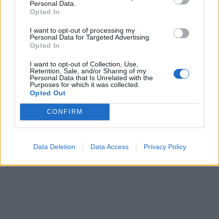
Personal Data.
Opted In
I want to opt-out of processing my
Personal Data for Targeted Advertising.
Opted In
I want to opt-out of Collection, Use,
This site is protected by
Retention, Sale, and/or Sharing of my
Personal Data that Is Unrelated with the
Sutinku su
taisyklėmis
reCAPTCHA and the Google
Purposes for which it was collected.
Opted Out
Privacy Policy
and
Terms of
Service
apply.
CONFIRM
Data Deletion
Data Access
Privacy Policy