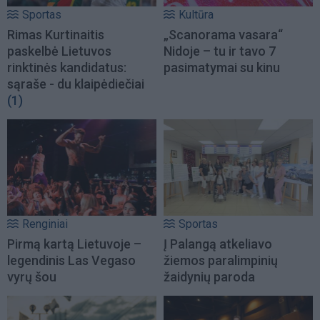
Sportas
Kultūra
Rimas Kurtinaitis
„Scanorama vasara“
paskelbė Lietuvos
Nidoje – tu ir tavo 7
rinktinės kandidatus:
pasimatymai su kinu
sąraše - du klaipėdiečiai
(1)
Renginiai
Sportas
Pirmą kartą Lietuvoje –
Į Palangą atkeliavo
legendinis Las Vegaso
žiemos paralimpinių
vyrų šou
žaidynių paroda