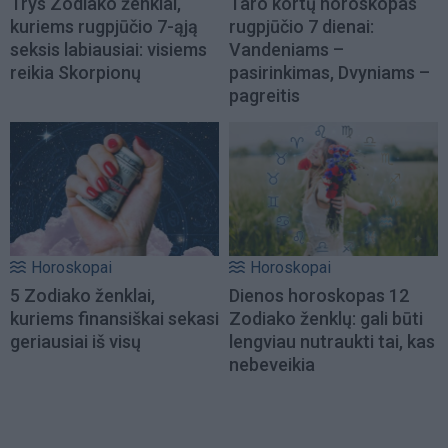
Trys Zodiako ženklai,
Taro kortų horoskopas
kuriems rugpjūčio 7-ąją
rugpjūčio 7 dienai:
seksis labiausiai: visiems
Vandeniams –
reikia Skorpionų
pasirinkimas, Dvyniams –
pagreitis
Horoskopai
Horoskopai
5 Zodiako ženklai,
Dienos horoskopas 12
kuriems finansiškai sekasi
Zodiako ženklų: gali būti
geriausiai iš visų
lengviau nutraukti tai, kas
nebeveikia