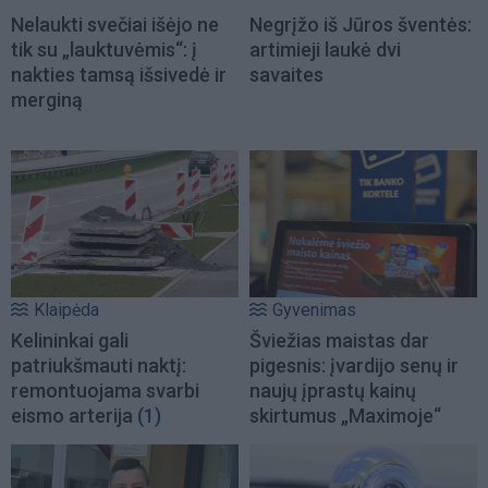
Nelaukti svečiai išėjo ne
Negrįžo iš Jūros šventės:
tik su „lauktuvėmis“: į
artimieji laukė dvi
nakties tamsą išsivedė ir
savaites
merginą
Klaipėda
Gyvenimas
Kelininkai gali
Šviežias maistas dar
patriukšmauti naktį:
pigesnis: įvardijo senų ir
remontuojama svarbi
naujų įprastų kainų
eismo arterija
(1)
skirtumus „Maximoje“