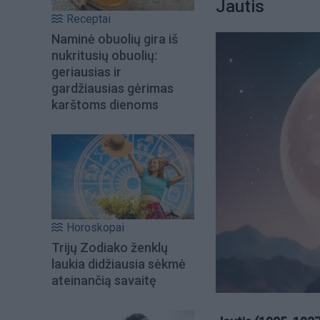
Jautis
Receptai
Naminė obuolių gira iš
nukritusių obuolių:
geriausias ir
gardžiausias gėrimas
karštoms dienoms
Horoskopai
Trijų Zodiako ženklų
laukia didžiausia sėkmė
ateinančią savaitę