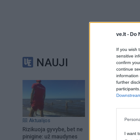
Žiurkė
ve.lt -
Do 
If you wish 
sensitive in
NAUJI
confirm you
continue se
information 
further disc
participants
Downstream 
Persona
Aktualijos
Rizikuoja gyvybe, bet ne
I want t
pinigine: už maudynes