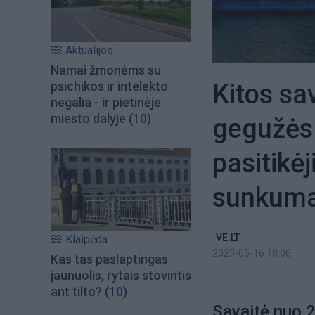
Aktualijos
Namai žmonėms su
Kitos sa
psichikos ir intelekto
negalia - ir pietinėje
miesto dalyje
(10)
gegužės 
pasitikė
sunkum
VE.LT
Klaipėda
2025-05-16 18:06
Kas tas paslaptingas
jaunuolis, rytais stovintis
ant tilto?
(10)
Savaitė nuo 2