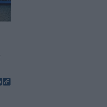
e
er
kedIn
Email
Copy
Link