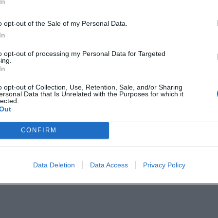
In
o opt-out of the Sale of my Personal Data.
In
, 1948, 1960, 1972, 1984, 1996, 2008)
to opt-out of processing my Personal Data for Targeted
ing.
dabartį yra svarbi žiurkių savybė, bet dabar verta judėti to
In
o opt-out of Collection, Use, Retention, Sale, and/or Sharing
iems žingsniams, ypač jei kelyje iškilo kliūčių.
ersonal Data that Is Unrelated with the Purposes for which it
lected.
Out
pirmojo nesėkmės – kartais tik dar vienas bandymas skir
CONFIRM
Data Deletion
Data Access
Privacy Policy