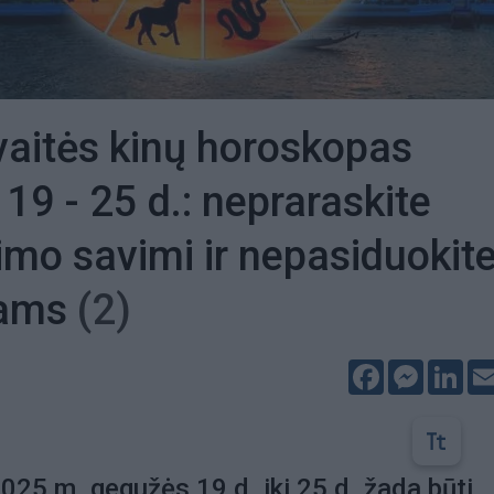
vaitės kinų horoskopas
19 - 25 d.: nepraraskite
jimo savimi ir nepasiduokit
ams
(2)
Facebook
Messeng
Lin
025 m. gegužės 19 d. iki 25 d. žada būti