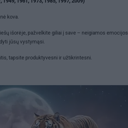
, 1949, 1961, 1973, 1985, 1997, 2009)
inė kova.
ešų išorėje, pažvelkite giliai į save – neigiamos emocijos 
dyti jūsų vystymąsi.
ūtis, tapsite produktyvesni ir užtikrintesni.