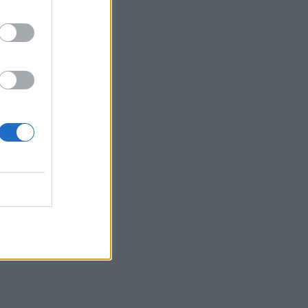
liau.
ia jus