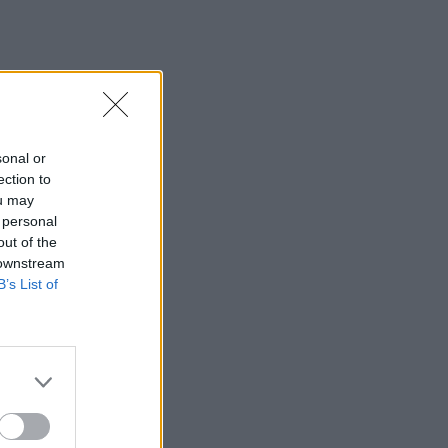
sonal or
ection to
ou may
 personal
out of the
 downstream
B’s List of