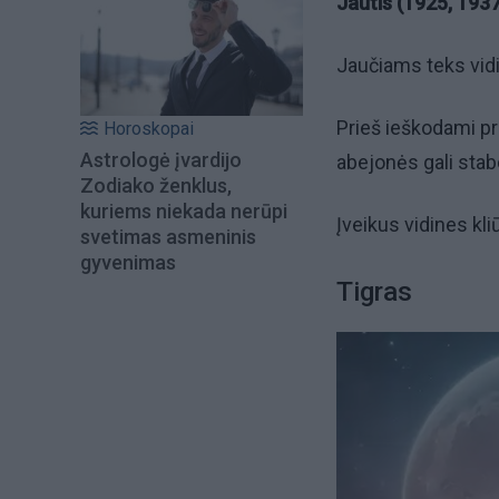
Jautis (1925, 1937
Jaučiams teks vid
Prieš ieškodami pri
Horoskopai
Astrologė įvardijo
abejonės gali stab
Zodiako ženklus,
kuriems niekada nerūpi
Įveikus vidines kli
svetimas asmeninis
gyvenimas
Tigras