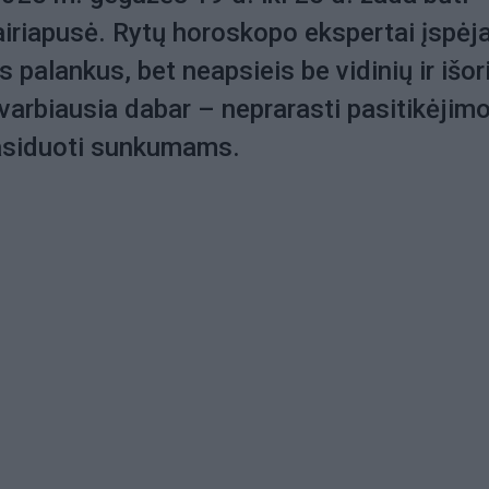
vairiapusė. Rytų horoskopo ekspertai įspėja
s palankus, bet neapsieis be vidinių ir išor
arbiausia dabar – neprarasti pasitikėjim
pasiduoti sunkumams.