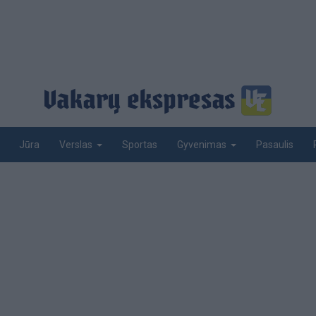
Jūra
Sportas
Pasaulis
Verslas
Gyvenimas