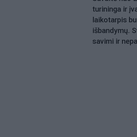
turininga ir į
laikotarpis bu
išbandymų. Sv
savimi ir ne