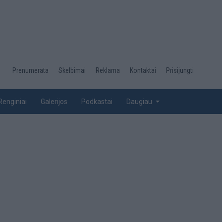
Desktop
Prenumerata
Skelbimai
Reklama
Kontaktai
Prisijungti
menu
top
Renginiai
Galerijos
Podkastai
Daugiau