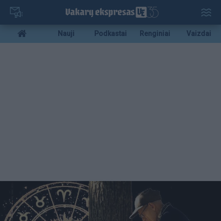
Pereiti
į
pagrindinį
Mobile
Nauji
Podkastai
Renginiai
Vaizdai
turinį
menu
bottom