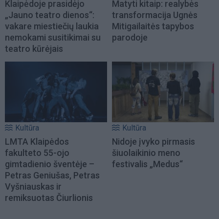
Klaipėdoje prasidėjo
Matyti kitaip: realybės
„Jauno teatro dienos“:
transformacija Ugnės
vakare miestiečių laukia
Mitigailaitės tapybos
nemokami susitikimai su
parodoje
teatro kūrėjais
Kultūra
Kultūra
LMTA Klaipėdos
Nidoje įvyko pirmasis
fakulteto 55-ojo
šiuolaikinio meno
gimtadienio šventėje –
festivalis „Medus“
Petras Geniušas, Petras
Vyšniauskas ir
remiksuotas Čiurlionis