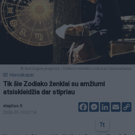
© Astrologinė prognozė / Dirbtinio intelekto sukurtas fotomontažas
Horoskopai
Tik šie Zodiako ženklai su amžiumi
atsiskleidžia dar stipriau
Facebook
Messenger
LinkedIn
Email
C
etaplius.lt
L
2026-05-10 07:14