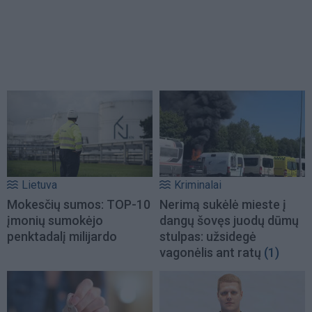
Lietuva
Kriminalai
Mokesčių sumos: TOP-10
Nerimą sukėlė mieste į
įmonių sumokėjo
dangų šovęs juodų dūmų
penktadalį milijardo
stulpas: užsidegė
vagonėlis ant ratų
(1)