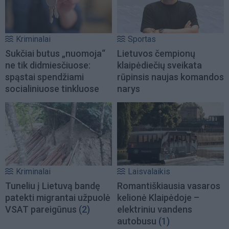
Kriminalai
Sportas
Sukčiai butus „nuomoja“
Lietuvos čempionų
ne tik didmiesčiuose:
klaipėdiečių sveikata
spąstai spendžiami
rūpinsis naujas komandos
socialiniuose tinkluose
narys
Kriminalai
Laisvalaikis
Tuneliu į Lietuvą bandę
Romantiškiausia vasaros
patekti migrantai užpuolė
kelionė Klaipėdoje –
VSAT pareigūnus
(2)
elektriniu vandens
autobusu
(1)