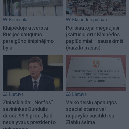
Kriminalai
Klaipėdos pulsas
Klaipėdoje atversta
Poilsiautojai mėgaujasi
Rusijos saugumo
įkaitusiu oru: Klaipėdos
pareigūno šnipinėjimo
paplūdimiai – sausakimši
byla
(vaizdo įrašas)
Lietuva
Lietuva
Žiniasklaida: „Norfos“
Vaiko teisių apsaugos
savininkas Dundulis
specialistams vėl
duoda 99,9 proc., kad
nepavyko susitikti su
nedalyvaus prezidento
Žlabių šeima
rinkimuose