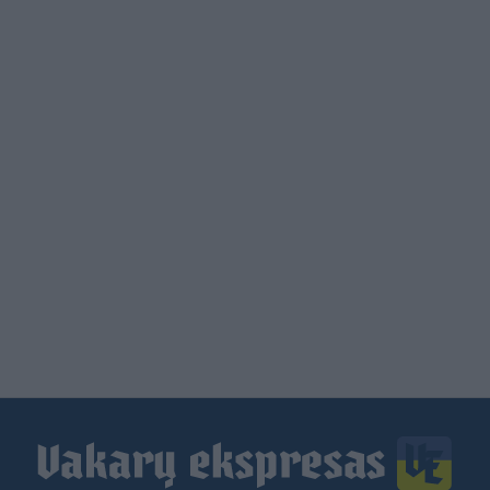
Load
More