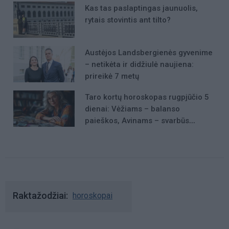
Kas tas paslaptingas jaunuolis,
rytais stovintis ant tilto?
Austėjos Landsbergienės gyvenime
– netikėta ir didžiulė naujiena:
prireikė 7 metų
Taro kortų horoskopas rugpjūčio 5
dienai: Vėžiams – balanso
paieškos, Avinams – svarbūs
patarimai
Raktažodžiai
horoskopai