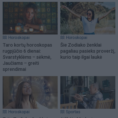
Horoskopai
Horoskopai
Taro kortų horoskopas
Šie Zodiako ženklai
rugpjūčio 6 dienai:
pagaliau pasieks proveržį,
Svarstyklėms – sėkmė,
kurio taip ilgai laukė
Jaučiams – greiti
sprendimai
Horoskopai
Sportas