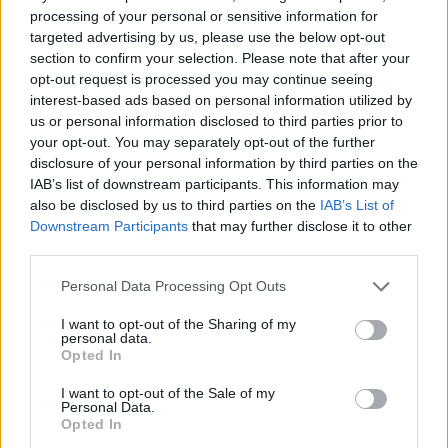
processing of your personal or sensitive information for
targeted advertising by us, please use the below opt-out
section to confirm your selection. Please note that after your
opt-out request is processed you may continue seeing
Horoskopai
Horoskopai
interest-based ads based on personal information utilized by
us or personal information disclosed to third parties prior to
Astrologė įvardijo
Rugpjūčio finansų
your opt-out. You may separately opt-out of the further
Zodiako ženklus, kuriems
horoskopas: kuriems
disclosure of your personal information by third parties on the
šiandien reikėtų saugotis
Zodiako ženklams
IAB’s list of downstream participants. This information may
toksiškų žmonių
atsivers naujos galimybės
also be disclosed by us to third parties on the
IAB’s List of
Downstream Participants
that may further disclose it to other
third parties.
Personal Data Processing Opt Outs
I want to opt-out of the Sharing of my
personal data.
Opted In
I want to opt-out of the Sale of my
Personal Data.
Opted In