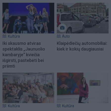
Kultūra
Auto
Iki skausmo atviras
Klaipėdiečių automobiliai:
spektaklis „Jaunuolio
kiek ir kokių daugiausiai
kambaryje“ kviečia
išgirsti, pastebėti bei
priimti
Kultūra
Kultūra