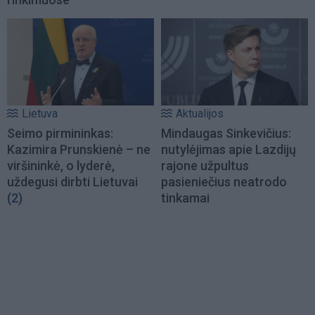
Lietuva
Aktualijos
Seimo pirmininkas:
Mindaugas Sinkevičius:
Kazimira Prunskienė – ne
nutylėjimas apie Lazdijų
viršininkė, o lyderė,
rajone užpultus
uždegusi dirbti Lietuvai
pasieniečius neatrodo
(2)
tinkamai