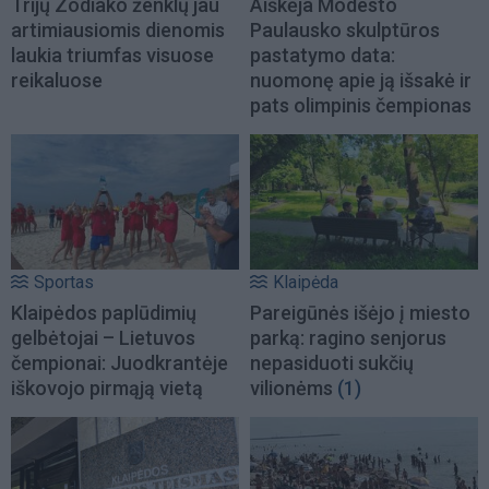
Trijų Zodiako ženklų jau
Aiškėja Modesto
artimiausiomis dienomis
Paulausko skulptūros
laukia triumfas visuose
pastatymo data:
reikaluose
nuomonę apie ją išsakė ir
pats olimpinis čempionas
Sportas
Klaipėda
Klaipėdos paplūdimių
Pareigūnės išėjo į miesto
gelbėtojai – Lietuvos
parką: ragino senjorus
čempionai: Juodkrantėje
nepasiduoti sukčių
iškovojo pirmąją vietą
vilionėms
(1)