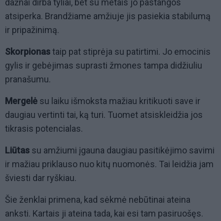
dažnai dirba tyliai, bet su metais jo pastangos
atsiperka. Brandžiame amžiuje jis pasiekia stabilumą
ir pripažinimą.
Skorpionas
taip pat stiprėja su patirtimi. Jo emocinis
gylis ir gebėjimas suprasti žmones tampa didžiuliu
pranašumu.
Mergelė
su laiku išmoksta mažiau kritikuoti save ir
daugiau vertinti tai, ką turi. Tuomet atsiskleidžia jos
tikrasis potencialas.
Liūtas
su amžiumi įgauna daugiau pasitikėjimo savimi
ir mažiau priklauso nuo kitų nuomonės. Tai leidžia jam
šviesti dar ryškiau.
Šie ženklai primena, kad sėkmė nebūtinai ateina
anksti. Kartais ji ateina tada, kai esi tam pasiruošęs.