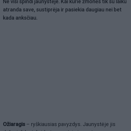
Ne visi spindi jaunystėje. Kai kurie žmonės tik su laiku
atranda save, sustiprėja ir pasiekia daugiau nei bet
kada anksčiau.
Ožiaragis
– ryškiausias pavyzdys. Jaunystėje jis