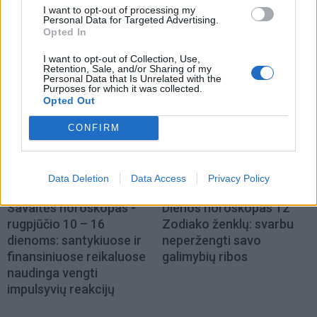
I want to opt-out of processing my
Personal Data for Targeted Advertising.
Opted In
I want to opt-out of Collection, Use,
NAUJI
Retention, Sale, and/or Sharing of my
Personal Data that Is Unrelated with the
Purposes for which it was collected.
Opted Out
CONFIRM
Data Deletion
Data Access
Privacy Policy
Horoskopai
Horoskopai
Savaitės horoskopas -
Dienos horoskopas 12
rugpjūčio 10 – 16
Zodiako ženklų: svarbu
dienoms: santykiuose ir
neperžengti savo
finansiniuose reikaluose
galimybių ribos
naudinga vengti
impulsyvių reakcijų