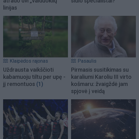
atrado dvi „vaiduoklių“
siūlo specialistai?
linijas
Klaipėdos rajonas
Pasaulis
Uždrausta vaikščioti
Pirmasis susitikimas su
kabamuoju tiltu per upę -
karaliumi Karoliu III virto
jį remontuos
(1)
košmaru: žvaigždė jam
spjovė į veidą