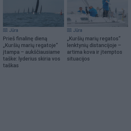
Jūra
Jūra
Prieš finalinę dieną
„Kuršių marių regatos“
„Kuršių marių regatoje“
lenktynių distancijoje –
įtampa – aukščiausiame
artima kova ir įtemptos
taške: lyderius skiria vos
situacijos
taškas