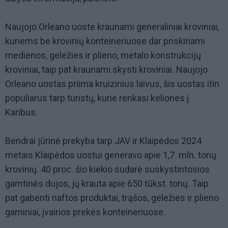
Naujojo Orleano uoste kraunami generaliniai kroviniai,
kuriems be krovinių konteineriuose dar priskiriami
medienos, geležies ir plieno, metalo konstrukcijų
kroviniai, taip pat kraunami skysti kroviniai. Naujojo
Orleano uostas priima kruizinius laivus, šis uostas itin
populiarus tarp turistų, kurie renkasi keliones į
Karibus.
Bendrai jūrinė prekyba tarp JAV ir Klaipėdos 2024
metais Klaipėdos uostui generavo apie 1,7 mln. tonų
krovinių. 40 proc. šio kiekio sudarė suskystintosios
gamtinės dujos, jų krauta apie 650 tūkst. tonų. Taip
pat gabenti naftos produktai, trąšos, geležies ir plieno
gaminiai, įvairios prekės konteineriuose.