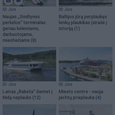
Jūra
Jūra
Naujas „Smiltynės
Baltijos jūrą perplaukęs
perkėlos“ terminalas:
lenkų plaukikas įsirašė į
geriau keleiviams,
istoriją
(1)
darbuotojams,
miestiečiams
(8)
Jūra
Jūra
Laivas „Raketa“ šiemet į
Miesto centre - nauja
Nidą neplauks
(12)
jachtų prieplauka
(4)