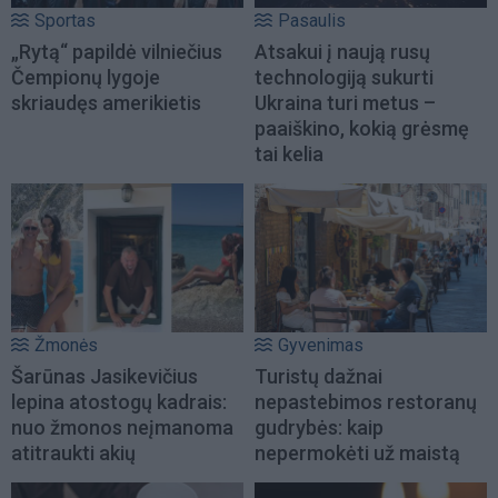
Sportas
Pasaulis
„Rytą“ papildė vilniečius
Atsakui į naują rusų
Čempionų lygoje
technologiją sukurti
skriaudęs amerikietis
Ukraina turi metus –
paaiškino, kokią grėsmę
tai kelia
Žmonės
Gyvenimas
Šarūnas Jasikevičius
Turistų dažnai
lepina atostogų kadrais:
nepastebimos restoranų
nuo žmonos neįmanoma
gudrybės: kaip
atitraukti akių
nepermokėti už maistą