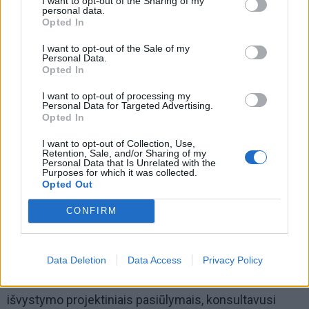
I want to opt-out of the Sharing of my
personal data.
Pastaraisiais metais ši šalis tapo ir viena svarbiausių
Opted In
SGD eksportuotojų Baltijos regione.
I want to opt-out of the Sale of my
Personal Data.
Opted In
Jungtinių Amerikos Valstijų ir Lietuvos jūrų uosto
bendradarbiavimas neapsiriboja vien tik įvairių krovinių
I want to opt-out of processing my
Personal Data for Targeted Advertising.
importu ir eksportu jūrų keliais. JAV konsultacinės,
Opted In
inžinerinės ir rangos darbus atliekančios kompanijos
I want to opt-out of Collection, Use,
dalyvauja įvairiuose Klaipėdos uosto infrastruktūros
Retention, Sale, and/or Sharing of my
Personal Data that Is Unrelated with the
projektų vystymo etapuose: rengiant studijas,
Purposes for which it was collected.
Opted Out
techninius projektus, vykdant statybos ir
komunikacijų įrengimo darbus. Pavyzdžiui, JAV
CONFIRM
konsultacinė įmonė „Moffatt & Nichol“ rengė pietinės
uosto dalies plėtros rinkos studiją.
Data Deletion
Data Access
Privacy Policy
Anksčiau įmonė yra dirbusi ties pietinės uosto dalies
išvystymo projektiniais pasiūlymais, konsultavusi