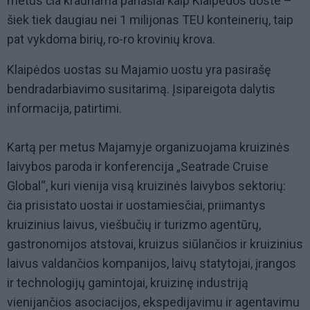
metus čia kraunama panašiai kaip Klaipėdos uoste –
šiek tiek daugiau nei 1 milijonas TEU konteinerių, taip
pat vykdoma birių, ro-ro krovinių krova.
Klaipėdos uostas su Majamio uostu yra pasirašę
bendradarbiavimo susitarimą. Įsipareigota dalytis
informacija, patirtimi.
Kartą per metus Majamyje organizuojama kruizinės
laivybos paroda ir konferencija „Seatrade Cruise
Global“, kuri vienija visą kruizinės laivybos sektorių:
čia prisistato uostai ir uostamiesčiai, priimantys
kruizinius laivus, viešbučių ir turizmo agentūrų,
gastronomijos atstovai, kruizus siūlančios ir kruizinius
laivus valdančios kompanijos, laivų statytojai, įrangos
ir technologijų gamintojai, kruizinę industriją
vienijančios asociacijos, ekspedijavimu ir agentavimu