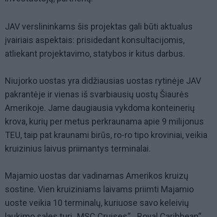
JAV verslininkams šis projektas gali būti aktualus
įvairiais aspektais: prisidedant konsultacijomis,
atliekant projektavimo, statybos ir kitus darbus.
Niujorko uostas yra didžiausias uostas rytinėje JAV
pakrantėje ir vienas iš svarbiausių uostų Šiaurės
Amerikoje. Jame daugiausia vykdoma konteinerių
krova, kurių per metus perkraunama apie 9 milijonus
TEU, taip pat kraunami birūs, ro-ro tipo kroviniai, veikia
kruizinius laivus priimantys terminalai.
Majamio uostas dar vadinamas Amerikos kruizų
sostine. Vien kruiziniams laivams priimti Majamio
uoste veikia 10 terminalų, kuriuose savo keleivių
laukimo sales turi „MSC Cruises“, „Royal Caribbean“,