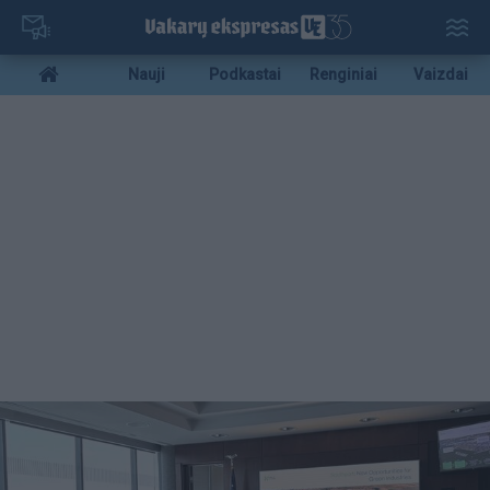
Pereiti
į
pagrindinį
Mobile
Nauji
Podkastai
Renginiai
Vaizdai
turinį
menu
bottom