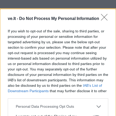
ve.lt -
Do Not Process My Personal Information
If you wish to opt-out of the sale, sharing to third parties, or
processing of your personal or sensitive information for
targeted advertising by us, please use the below opt-out
section to confirm your selection. Please note that after your
opt-out request is processed you may continue seeing
interest-based ads based on personal information utilized by
us or personal information disclosed to third parties prior to
your opt-out. You may separately opt-out of the further
disclosure of your personal information by third parties on the
Nuo 2022 metų kovo pabaigos konteinerinės laivybos
IAB’s list of downstream participants. This information may
also be disclosed by us to third parties on the
IAB’s List of
linija, tiesiogine jungtimi sujungusi Klaipėdos uostą ir
Downstream Participants
that may further disclose it to other
JAV, kartu perdėliojo ir pagrindinių uosto prekybos
third parties.
partnerių sąrašą. Fiksuojama, kad JAV yra tarp
Personal Data Processing Opt Outs
pagrindinių trijų Klaipėdos uosto partnerių pagal
importuojamų krovinių konteineriuose kiekį.