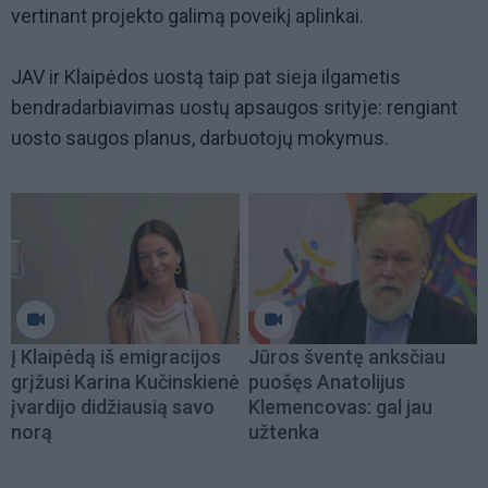
vertinant projekto galimą poveikį aplinkai.
JAV ir Klaipėdos uostą taip pat sieja ilgametis
bendradarbiavimas uostų apsaugos srityje: rengiant
uosto saugos planus, darbuotojų mokymus.
Į Klaipėdą iš emigracijos
Jūros šventę anksčiau
grįžusi Karina Kučinskienė
puošęs Anatolijus
įvardijo didžiausią savo
Klemencovas: gal jau
norą
užtenka