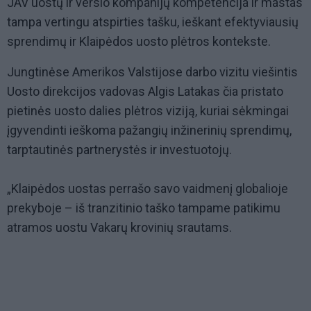
JAV uostų ir verslo kompanijų kompetencija ir mastas
tampa vertingu atspirties tašku, ieškant efektyviausių
sprendimų ir Klaipėdos uosto plėtros kontekste.
Jungtinėse Amerikos Valstijose darbo vizitu viešintis
Uosto direkcijos vadovas Algis Latakas čia pristato
pietinės uosto dalies plėtros viziją, kuriai sėkmingai
įgyvendinti ieškoma pažangių inžinerinių sprendimų,
tarptautinės partnerystės ir investuotojų.
„Klaipėdos uostas perrašo savo vaidmenį globalioje
prekyboje – iš tranzitinio taško tampame patikimu
atramos uostu Vakarų krovinių srautams.