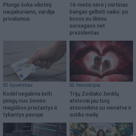
Plungė šoka viliotinį
16-metis nėrė į mirtinas
naujakuriams, vardija
bangas gelbėti vaiko: po
privalumus
kovos su likimu
sureagavo net
prezidentas
Gyvenimas
Horoskopai
Kodėl negalima kelti
Trijų Zodiako ženklų
pinigų nuo žemės:
atstovai jau tuoj
magiškos priežastys ir
atsisveikins su vienatve ir
tykantys pavojai
sutiks meilę