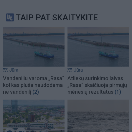
TAIP PAT SKAITYKITE
Jūra
Jūra
Vandeniliu varoma „Rasa“
Atliekų surinkimo laivas
kol kas pluša naudodama
„Rasa“ skaičiuoja pirmųjų
ne vandenilį
(2)
mėnesių rezultatus
(1)