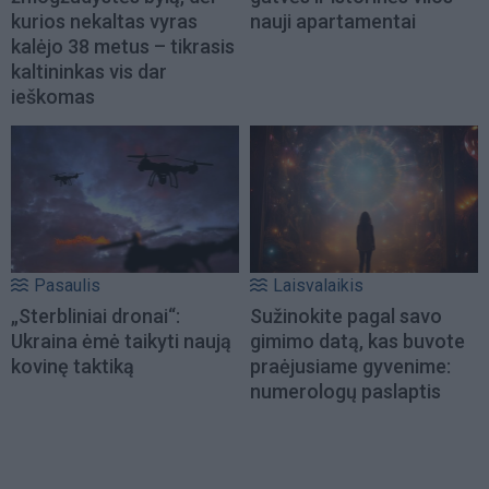
kurios nekaltas vyras
nauji apartamentai
kalėjo 38 metus – tikrasis
kaltininkas vis dar
ieškomas
Pasaulis
Laisvalaikis
„Sterbliniai dronai“:
Sužinokite pagal savo
Ukraina ėmė taikyti naują
gimimo datą, kas buvote
kovinę taktiką
praėjusiame gyvenime:
numerologų paslaptis