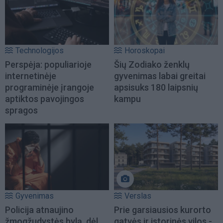
Technologijos
Horoskopai
Perspėja: populiarioje
Šių Zodiako ženklų
internetinėje
gyvenimas labai greitai
programinėje įrangoje
apsisuks 180 laipsnių
aptiktos pavojingos
kampu
spragos
Gyvenimas
Verslas
Policija atnaujino
Prie garsiausios kurorto
žmogžudystės bylą, dėl
gatvės ir istorinės vilos -