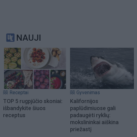
NAUJI
Receptai
Gyvenimas
TOP 5 rugpjūčio skoniai:
Kalifornijos
išbandykite šiuos
paplūdimiuose gali
receptus
padaugėti ryklių:
mokslininkai aiškina
priežastį