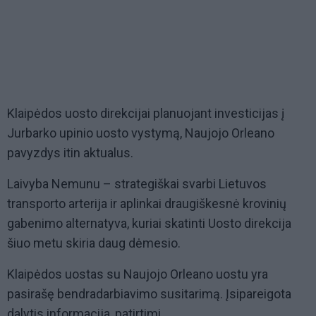
Klaipėdos uosto direkcijai planuojant investicijas į
Jurbarko upinio uosto vystymą, Naujojo Orleano
pavyzdys itin aktualus.
Laivyba Nemunu – strategiškai svarbi Lietuvos
transporto arterija ir aplinkai draugiškesnė krovinių
gabenimo alternatyva, kuriai skatinti Uosto direkcija
šiuo metu skiria daug dėmesio.
Klaipėdos uostas su Naujojo Orleano uostu yra
pasirašę bendradarbiavimo susitarimą. Įsipareigota
dalytis informacija, patirtimi.