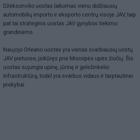
Džeksonvilio uostas laikomas vienu didžiausių
automobilių importo ir eksporto centrų visoje JAV, taip
pat tai strateginis uostas JAV gynybos tiekimo
grandinėms.
Naujojo Orleano uostas yra vienas svarbiausių uostų
JAV pietuose, įsikūręs prie Misisipės upės žiočių. Šis
uostas sujungia upinę, jūrinę ir geležinkelio
infrastruktūrą, todėl yra svarbus vidaus ir tarptautinei
prekybai.