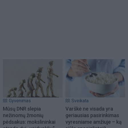
Gyvenimas
Sveikata
Mūsų DNR slepia
Varškė ne visada yra
nežinomų žmonių
geriausias pasirinkimas
pėdsakus: mokslininkai
vyresniame amžiuje – ką