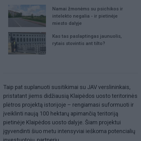
Namai žmonėms su psichikos ir
intelekto negalia - ir pietinėje
miesto dalyje
Kas tas paslaptingas jaunuolis,
rytais stovintis ant tilto?
Taip pat suplanuoti susitikimai su JAV verslininkais,
pristatant jiems didžiausią Klaipėdos uosto teritorinės
plėtros projektą istorijoje – rengiamasi suformuoti ir
įveiklinti naują 100 hektarų apimančią teritoriją
pietinėje Klaipėdos uosto dalyje. Šiam projektui
įgyvendinti šiuo metu intensyviai ieškoma potencialių
investuotojų, partnerių.