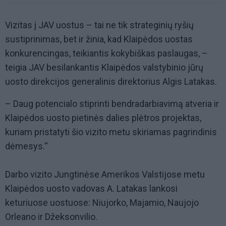
Vizitas į JAV uostus – tai ne tik strateginių ryšių
sustiprinimas, bet ir žinia, kad Klaipėdos uostas
konkurencingas, teikiantis kokybiškas paslaugas, –
teigia JAV besilankantis Klaipėdos valstybinio jūrų
uosto direkcijos generalinis direktorius Algis Latakas.
– Daug potencialo stiprinti bendradarbiavimą atveria ir
Klaipėdos uosto pietinės dalies plėtros projektas,
kuriam pristatyti šio vizito metu skiriamas pagrindinis
dėmesys.“
Darbo vizito Jungtinėse Amerikos Valstijose metu
Klaipėdos uosto vadovas A. Latakas lankosi
keturiuose uostuose: Niujorko, Majamio, Naujojo
Orleano ir Džeksonvilio.