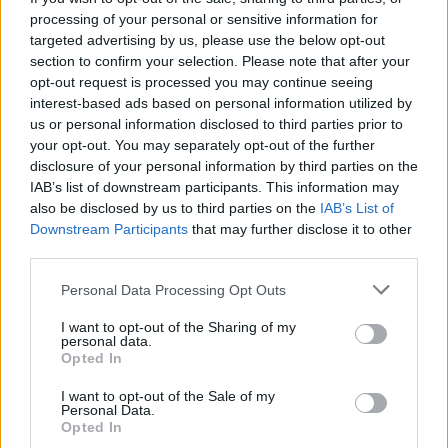
processing of your personal or sensitive information for
targeted advertising by us, please use the below opt-out
section to confirm your selection. Please note that after your
opt-out request is processed you may continue seeing
Jūra
Jūra
interest-based ads based on personal information utilized by
Baltijos jūrą perplaukęs
Laivas „Raketa“ šiemet į
us or personal information disclosed to third parties prior to
lenkų plaukikas įsirašė į
Nidą neplauks
(12)
your opt-out. You may separately opt-out of the further
istoriją
(1)
disclosure of your personal information by third parties on the
IAB’s list of downstream participants. This information may
also be disclosed by us to third parties on the
IAB’s List of
Downstream Participants
that may further disclose it to other
third parties.
Personal Data Processing Opt Outs
I want to opt-out of the Sharing of my
Jūra
Jūra
personal data.
Opted In
Miesto centre - nauja
Prieš finalinę dieną
jachtų prieplauka
(4)
„Kuršių marių regatoje“
I want to opt-out of the Sale of my
įtampa – aukščiausiame
Personal Data.
Opted In
taške: lyderius skiria vos