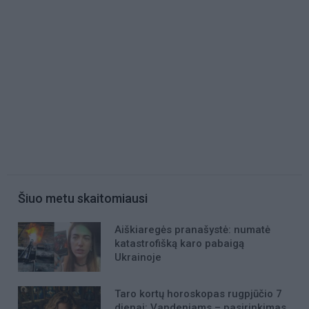
Šiuo metu skaitomiausi
Aiškiaregės pranašystė: numatė
katastrofišką karo pabaigą
Ukrainoje
Taro kortų horoskopas rugpjūčio 7
dienai: Vandeniams – pasirinkimas,