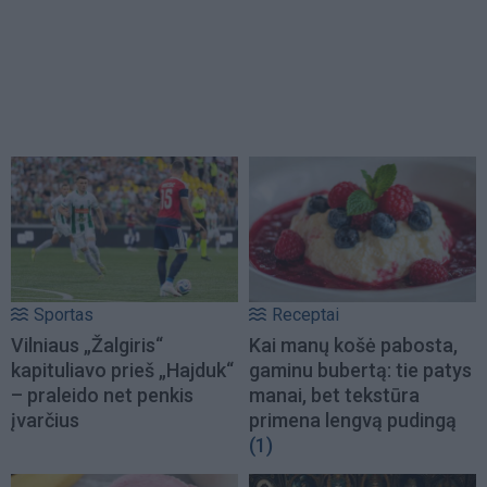
Sportas
Receptai
Vilniaus „Žalgiris“
Kai manų košė pabosta,
kapituliavo prieš „Hajduk“
gaminu bubertą: tie patys
– praleido net penkis
manai, bet tekstūra
įvarčius
primena lengvą pudingą
(1)