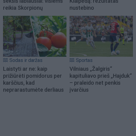
seksis labiausiai: visiems
Klaipėdą: rezultatas
reikia Skorpionų
nustebino
Sodas ir daržas
Sportas
Laistyti ar ne: kaip
Vilniaus „Žalgiris“
prižiūrėti pomidorus per
kapituliavo prieš „Hajduk“
karščius, kad
– praleido net penkis
neprarastumėte derliaus
įvarčius