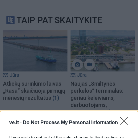
TAIP PAT SKAITYKITE
Jūra
Jūra
Atliekų surinkimo laivas
Naujas „Smiltynės
„Rasa“ skaičiuoja pirmųjų
perkėlos“ terminalas:
mėnesių rezultatus
(1)
geriau keleiviams,
darbuotojams,
miestiečiams
(7)
ve.lt -
Do Not Process My Personal Information
If you wish to opt-out of the sale, sharing to third parties, or