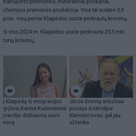
transporto priemonės, mineraliniai produktai,
chemijos pramonės produkcija. Visa tai sudarė 0,9
proc. visų pernai Klaipėdos uoste perkrautų krovinių.
Iš viso 2024 m. Klaipėdos uoste perkrauta 35,5 mln.
tonų krovinių.
Į Klaipėdą iš emigracijos
Jūros šventę anksčiau
grįžusi Karina Kučinskienė
puošęs Anatolijus
įvardijo didžiausią savo
Klemencovas: gal jau
norą
užtenka