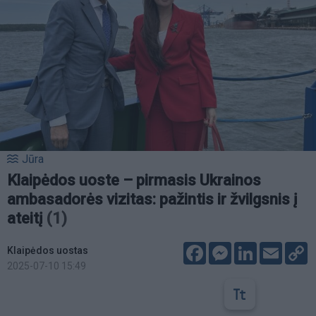
Jūra
Klaipėdos uoste – pirmasis Ukrainos
ambasadorės vizitas: pažintis ir žvilgsnis į
ateitį
(1)
Facebook
Messenger
LinkedIn
Email
C
Klaipėdos uostas
L
2025-07-10 15:49