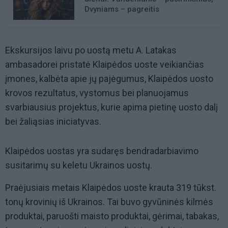
Dvyniams – pagreitis
Ekskursijos laivu po uostą metu A. Latakas
ambasadorei pristatė Klaipėdos uoste veikiančias
įmones, kalbėta apie jų pajėgumus, Klaipėdos uosto
krovos rezultatus, vystomus bei planuojamus
svarbiausius projektus, kurie apima pietinę uosto dalį
bei žaliąsias iniciatyvas.
Klaipėdos uostas yra sudaręs bendradarbiavimo
susitarimų su keletu Ukrainos uostų.
Praėjusiais metais Klaipėdos uoste krauta 319 tūkst.
tonų krovinių iš Ukrainos. Tai buvo gyvūninės kilmės
produktai, paruošti maisto produktai, gėrimai, tabakas,