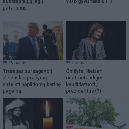
aukštesniųjų jėgų
virto gyvu fakelu
(1)
patarimus
Pasaulis
Lietuva
Trumpas sureagavo į
Čmilytė-Nielsen
Zelenskio prašymą
neatmeta idėjos
suteikti papildomą karinę
kandidatuoti į
pagalbą
prezidentus
(3)