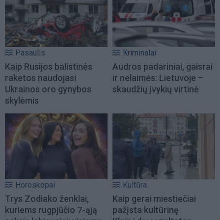
Pasaulis
Kriminalai
Kaip Rusijos balistinės
Audros padariniai, gaisrai
raketos naudojasi
ir nelaimės: Lietuvoje –
Ukrainos oro gynybos
skaudžių įvykių virtinė
skylėmis
Horoskopai
Kultūra
Trys Zodiako ženklai,
Kaip gerai miestiečiai
kuriems rugpjūčio 7-ąją
pažįsta kultūrinę