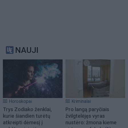
NAUJI
Horoskopai
Kriminalai
Trys Zodiako ženklai,
Pro langą paryčiais
kurie šiandien turėtų
žvilgtelėjęs vyras
atkreipti dėmesį į
nustėro: žmona kieme