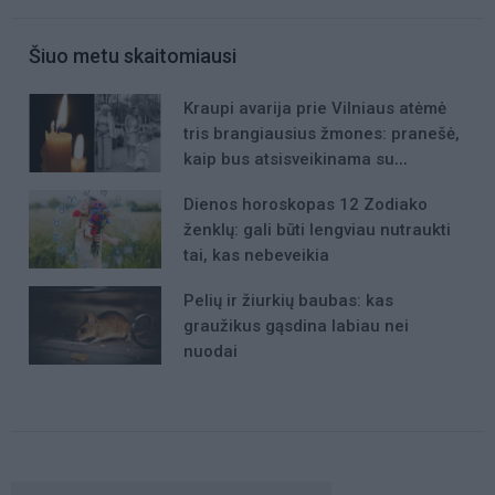
Šiuo metu skaitomiausi
Kraupi avarija prie Vilniaus atėmė
tris brangiausius žmones: pranešė,
kaip bus atsisveikinama su
mergaite, jos mama ir močiute
Dienos horoskopas 12 Zodiako
ženklų: gali būti lengviau nutraukti
tai, kas nebeveikia
Pelių ir žiurkių baubas: kas
graužikus gąsdina labiau nei
nuodai