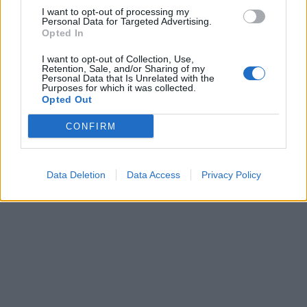
taškas
I want to opt-out of processing my
Personal Data for Targeted Advertising.
Opted In
I want to opt-out of Collection, Use,
Retention, Sale, and/or Sharing of my
Personal Data that Is Unrelated with the
Purposes for which it was collected.
Opted Out
Jūra
Jūra
CONFIRM
„Kuršių marių regatos“
Ateities projektai
lenktynių distancijoje –
Klaipėdos uoste virsta
artima kova ir įtemptos
realybe
Data Deletion
Data Access
Privacy Policy
situacijos