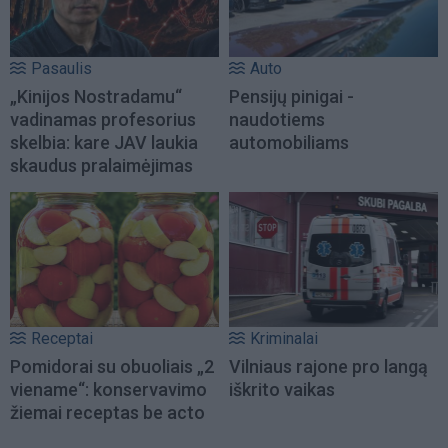
Pasaulis
Auto
„Kinijos Nostradamu“
Pensijų pinigai -
vadinamas profesorius
naudotiems
skelbia: kare JAV laukia
automobiliams
skaudus pralaimėjimas
Receptai
Kriminalai
Pomidorai su obuoliais „2
Vilniaus rajone pro langą
viename“: konservavimo
iškrito vaikas
žiemai receptas be acto