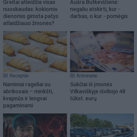
Greitai atleidžia visas
Aušra Butkevičienė:
nuoskaudas: kokiomis
negaliu atskirti, kur -
dienomis gimsta patys
darbas, o kur - pomėgis
atlaidžiausi žmonės?
Receptai
Kriminalai
Naminiai rageliai su
Sukčiai iš įmonės
abrikosais – minkšti,
Vilkaviškyje išviliojo 48
kvapnūs ir lengvai
tūkst. eurų
pagaminami