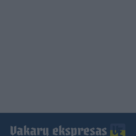
Load
More