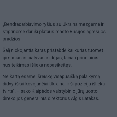
„Bendradarbiavimo ryšius su Ukraina mezgėme ir
stiprinome dar iki plataus masto Rusijos agresijos
pradžios.
Šalį niokojantis karas pristabdė kai kurias tuomet
gimusias iniciatyvas ir idėjas, tačiau principinis
nusiteikimas išlieka nepasikeitęs.
Ne kartą esame išreiškę visapusišką palaikymą
didvyriškai kovojančiai Ukrainai ir ši pozicija išlieka
tvirta“, – sako Klaipėdos valstybinio jūrų uosto
direkcijos generalinis direktorius Algis Latakas.