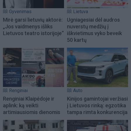
Gyvenimas
Lietuva
Mirė garsi lietuvių aktorė:
Ugniagesiai dėl audros
„Jos vaidmenys išliks
nuverstų medžių į
Lietuvos teatro istorijoje“
iškvietimus vyko beveik
50 kartų
Renginiai
Auto
Renginiai Klaipėdoje ir
Kinijos gamintojai veržiasi
aplink: ką veikti
į Lietuvos rinką: egzotika
artimiausiomis dienomis
tampa rimta konkurencija