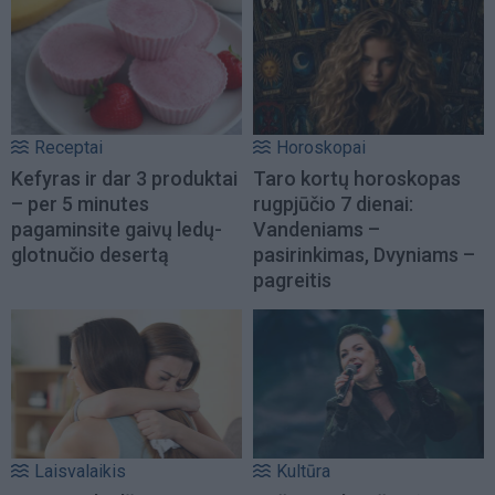
Receptai
Horoskopai
Kefyras ir dar 3 produktai
Taro kortų horoskopas
– per 5 minutes
rugpjūčio 7 dienai:
pagaminsite gaivų ledų-
Vandeniams –
glotnučio desertą
pasirinkimas, Dvyniams –
pagreitis
Laisvalaikis
Kultūra