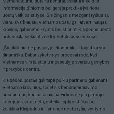
Memorandumu sutarta bendradarbiauti ir keistis
informacija, žiniomis bei gerąja praktika įvairiose
uostų veiklos srityse. Šis žingsnis mezgant ryšius su
vienu svarbiausių Vietnamo uostų gali atverti naujas
krovinių gabenimo kryptis bei stiprinti Klaipėdos uosto
potencialą siekiant veikti ir nutolusiose rinkose.
„Šiuolaikiniame pasaulyje ekonomika ir logistika yra
dinamiška. Dabar vykstantys procesai rodo, kad
Vietnamas virsta stipriu ir pasaulyje svarbiu gamybos
ir prekybos centru.
Klaipėdos uostas gali tapti puikiu partneriu gabenant
Vietnamo krovinius, todėl šis bendradarbiavimo
susitarimas, kurį parašais patvirtinome jau pirmojo
istorijoje vizito metu, nuteikia optimistiškai bei
ženklina Klaipėdos ir Haifongo uostų ryšių vystymo