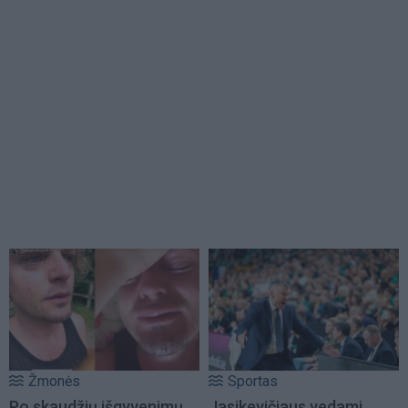
Žmonės
Sportas
Po skaudžių išgyvenimų
Jasikevičiaus vedami