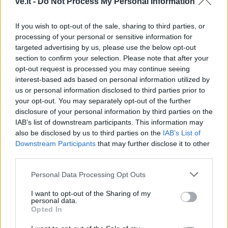
ve.lt -
Do Not Process My Personal Information
If you wish to opt-out of the sale, sharing to third parties, or
processing of your personal or sensitive information for
targeted advertising by us, please use the below opt-out
section to confirm your selection. Please note that after your
Jūra
Jūra
opt-out request is processed you may continue seeing
Baltijos jūrą perplaukęs
Laivas „Raketa“ šiemet į
interest-based ads based on personal information utilized by
lenkų plaukikas įsirašė į
Nidą neplauks
(12)
us or personal information disclosed to third parties prior to
istoriją
(1)
your opt-out. You may separately opt-out of the further
disclosure of your personal information by third parties on the
IAB’s list of downstream participants. This information may
also be disclosed by us to third parties on the
IAB’s List of
Downstream Participants
that may further disclose it to other
third parties.
Personal Data Processing Opt Outs
Jūra
Jūra
I want to opt-out of the Sharing of my
personal data.
Miesto centre - nauja
Prieš finalinę dieną
Opted In
jachtų prieplauka
(4)
„Kuršių marių regatoje“
įtampa – aukščiausiame