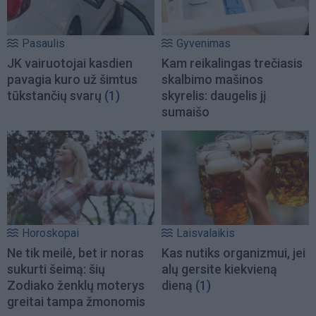
Pasaulis
Gyvenimas
JK vairuotojai kasdien
Kam reikalingas trečiasis
pavagia kuro už šimtus
skalbimo mašinos
tūkstančių svarų
(1)
skyrelis: daugelis jį
sumaišo
Horoskopai
Laisvalaikis
Ne tik meilė, bet ir noras
Kas nutiks organizmui, jei
sukurti šeimą: šių
alų gersite kiekvieną
Zodiako ženklų moterys
dieną
(1)
greitai tampa žmonomis