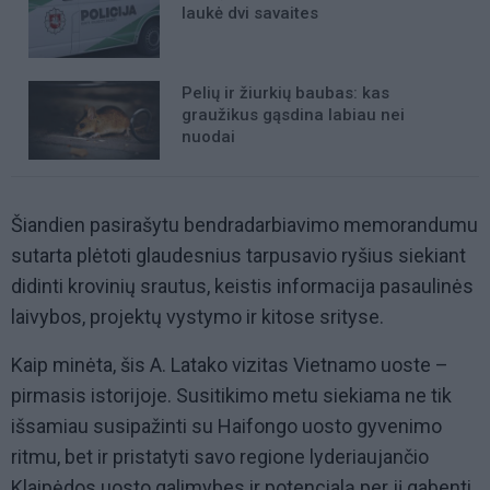
laukė dvi savaites
Pelių ir žiurkių baubas: kas
graužikus gąsdina labiau nei
nuodai
Šiandien pasirašytu bendradarbiavimo memorandumu
sutarta plėtoti glaudesnius tarpusavio ryšius siekiant
didinti krovinių srautus, keistis informacija pasaulinės
laivybos, projektų vystymo ir kitose srityse.
Kaip minėta, šis A. Latako vizitas Vietnamo uoste –
pirmasis istorijoje. Susitikimo metu siekiama ne tik
išsamiau susipažinti su Haifongo uosto gyvenimo
ritmu, bet ir pristatyti savo regione lyderiaujančio
Klaipėdos uosto galimybes ir potencialą per jį gabenti