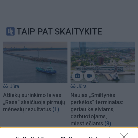
TAIP PAT SKAITYKITE
Jūra
Jūra
Atliekų surinkimo laivas
Naujas „Smiltynės
„Rasa“ skaičiuoja pirmųjų
perkėlos“ terminalas:
mėnesių rezultatus
(1)
geriau keleiviams,
darbuotojams,
miestiečiams
(8)