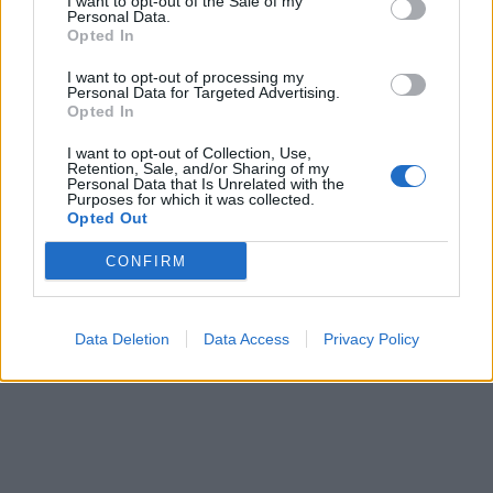
I want to opt-out of the Sale of my
Personal Data.
taške: lyderius skiria vos
Opted In
taškas
I want to opt-out of processing my
Personal Data for Targeted Advertising.
Opted In
I want to opt-out of Collection, Use,
Retention, Sale, and/or Sharing of my
Personal Data that Is Unrelated with the
Purposes for which it was collected.
Opted Out
Jūra
Jūra
CONFIRM
„Kuršių marių regatos“
Ateities projektai
lenktynių distancijoje –
Klaipėdos uoste virsta
artima kova ir įtemptos
realybe
Data Deletion
Data Access
Privacy Policy
situacijos