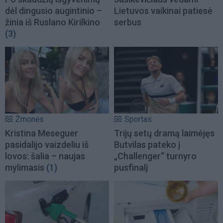
dėl dingusio augintinio –
Lietuvos vaikinai patiesė
žinia iš Ruslano Kirilkino
serbus
(3)
Žmonės
Sportas
Kristina Meseguer
Trijų setų dramą laimėjęs
pasidalijo vaizdeliu iš
Butvilas pateko į
lovos: šalia – naujas
„Challenger“ turnyro
mylimasis
(1)
pusfinalį