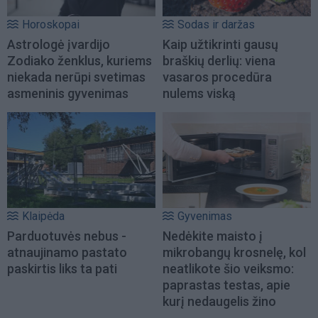
Horoskopai
Sodas ir daržas
Astrologė įvardijo
Kaip užtikrinti gausų
Zodiako ženklus, kuriems
braškių derlių: viena
niekada nerūpi svetimas
vasaros procedūra
asmeninis gyvenimas
nulems viską
Klaipėda
Gyvenimas
Parduotuvės nebus -
Nedėkite maisto į
atnaujinamo pastato
mikrobangų krosnelę, kol
paskirtis liks ta pati
neatlikote šio veiksmo:
paprastas testas, apie
kurį nedaugelis žino