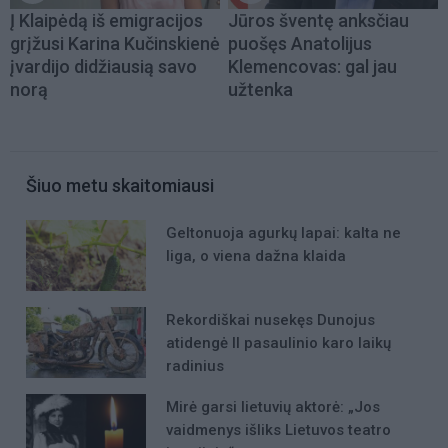
Į Klaipėdą iš emigracijos
Jūros šventę anksčiau
grįžusi Karina Kučinskienė
puošęs Anatolijus
įvardijo didžiausią savo
Klemencovas: gal jau
norą
užtenka
Šiuo metu skaitomiausi
Geltonuoja agurkų lapai: kalta ne
liga, o viena dažna klaida
Rekordiškai nusekęs Dunojus
atidengė II pasaulinio karo laikų
radinius
Mirė garsi lietuvių aktorė: „Jos
vaidmenys išliks Lietuvos teatro