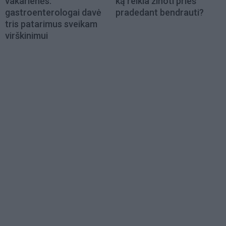
vakarienės:
ką reikia žinoti prieš
gastroenterologai davė
pradedant bendrauti?
tris patarimus sveikam
virškinimui
Load
More