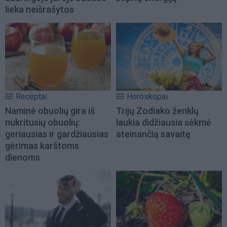
lieka neišrašytos
Receptai
Horoskopai
Naminė obuolių gira iš
Trijų Zodiako ženklų
nukritusių obuolių:
laukia didžiausia sėkmė
geriausias ir gardžiausias
ateinančią savaitę
gėrimas karštoms
dienoms