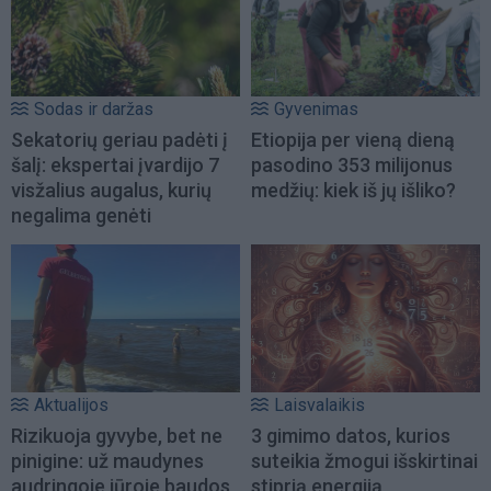
Sodas ir daržas
Gyvenimas
Sekatorių geriau padėti į
Etiopija per vieną dieną
šalį: ekspertai įvardijo 7
pasodino 353 milijonus
visžalius augalus, kurių
medžių: kiek iš jų išliko?
negalima genėti
Aktualijos
Laisvalaikis
Rizikuoja gyvybe, bet ne
3 gimimo datos, kurios
pinigine: už maudynes
suteikia žmogui išskirtinai
audringoje jūroje baudos
stiprią energiją