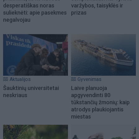
desperatiškas noras
varžybos, taisyklės ir
sulieknėti: apie pasekmes
prizas
negalvojau
Aktualijos
Gyvenimas
Šauktinių universitetai
Laive planuoja
neskriaus
apgyvendinti 80
tūkstančių žmonių: kaip
atrodys plaukiojantis
miestas