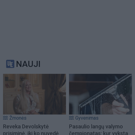
NAUJI
Žmonės
Gyvenimas
Reveka Devolskytė
Pasaulio langų valymo
prisiminė, iki ko nuvedė
čempionatas: kur vyksta