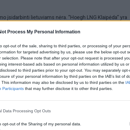
mo įsidarbinti lietuviams nėra. “Hoegh LNG Klaipėda“ yra
už laivą “Independence„ ir turi nusistačiusi savo saugos
Not Process My Personal Information
 neima todėl, kad pagal jos reikalavimus mes esame neti
to opt-out of the sale, sharing to third parties, or processing of your per
 kad esi dujų tanklaivio kapitonas. Kompanija yra nustačiu
formation for targeted advertising by us, please use the below opt-out s
r selection. Please note that after your opt-out request is processed y
alinga kiekvienai pareigybei siauroje, sakykime, gamtinių d
eing interest-based ads based on personal information utilized by us or
Pavyzdžiui, kapitonas turi turėti trejus metus gryno darbo
disclosed to third parties prior to your opt-out. You may separately opt-
losure of your personal information by third parties on the IAB’s list of
e“, - sako kapitonas Rimvydas Pilitauskas.
. This information may also be disclosed by us to third parties on the
IA
Participants
that may further disclose it to other third parties.
B „KN Energies“, 10 metų nuomojusi laivą „Independence“
jos „Hoegh LNG“, pernai jį nusipirko. „KN Energies“ pas
l Data Processing Opt Outs
ą laimėjusia UAB „Hoegh LNG Klaipėda“, jog ši ir toliau bu
ence“ operatore, kitaip sakant, pasamdė ją ir toliau prižiū
o opt-out of the Sharing of my personal data.