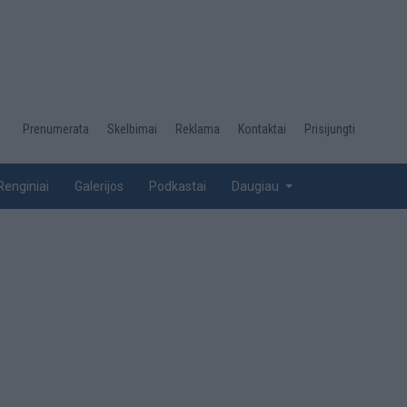
Desktop
Prenumerata
Skelbimai
Reklama
Kontaktai
Prisijungti
menu
top
Renginiai
Galerijos
Podkastai
Daugiau