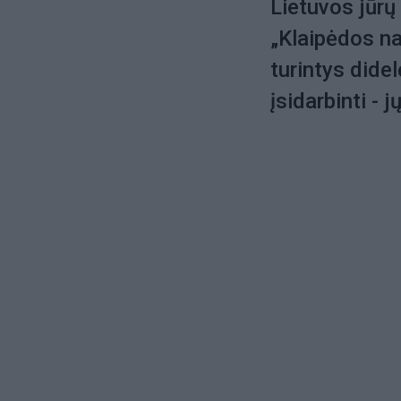
Lietuvos jūrų
„Klaipėdos na
turintys dide
įsidarbinti -