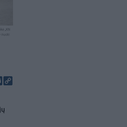
nkė „KN
 nuotr.
er
kedIn
Email
Copy
Link
jų