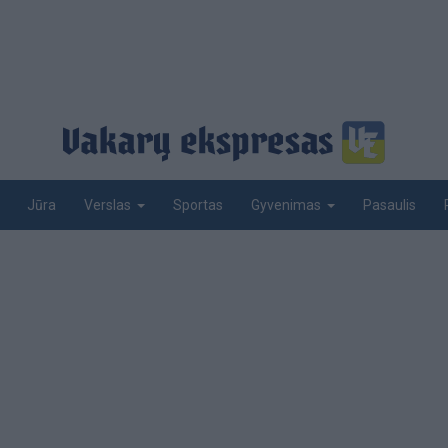
Jūra
Sportas
Pasaulis
Verslas
Gyvenimas