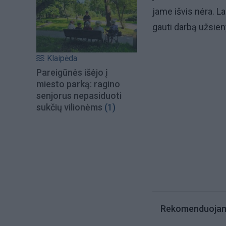
jame išvis nėra. L
gauti darbą užsien
Klaipėda
Pareigūnės išėjo į
miesto parką: ragino
senjorus nepasiduoti
sukčių vilionėms
(1)
Rekomenduoja