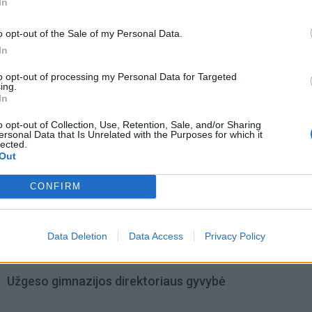
pinasi nuo 2014 metų.
In
o opt-out of the Sale of my Personal Data.
In
to opt-out of processing my Personal Data for Targeted
ing.
In
o opt-out of Collection, Use, Retention, Sale, and/or Sharing
ersonal Data that Is Unrelated with the Purposes for which it
lected.
Out
CONFIRM
Data Deletion
Data Access
Privacy Policy
omiausi
Užgeso gimnazijos direktoriaus gyvybė