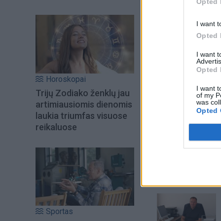
laivą, kuriuo ši rū
Opted 
I want t
Opted 
I want 
Advertis
Opted 
Horoskopai
I want t
Trijų Zodiako ženklų jau
of my P
was col
artimiausiomis dienomis
Opted 
laukia triumfas visuose
reikaluose
Šiuo metu skait
Sportas