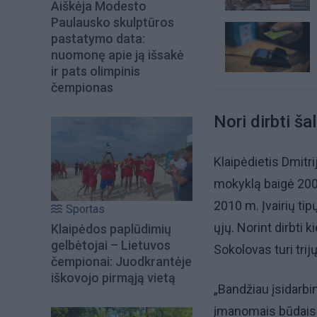
Aiškėja Modesto
Paulausko skulptūros
pastatymo data:
nuomonę apie ją išsakė
ir pats olimpinis
čempionas
Nori dirbti ša
Klaipėdietis Dmitr
mokyklą baigė 2000 
2010 m. Įvairių tip
Sportas
ųjų. Norint dirbti k
Klaipėdos paplūdimių
gelbėtojai – Lietuvos
Sokolovas turi trij
čempionai: Juodkrantėje
iškovojo pirmąją vietą
„Bandžiau įsidarbint
įmanomais būdais. 