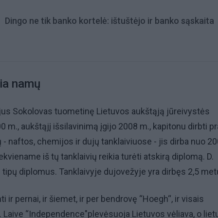
Dingo ne tik banko kortelė: ištuštėjo ir banko sąskaita
lia namų
ijus Sokolovas tuometinę Lietuvos aukštąją jūreivystės
m., aukštąjį išsilavinimą įgijo 2008 m., kapitonu dirbti p
ų - naftos, chemijos ir dujų tanklaiviuose - jis dirba nuo 2
iekviename iš tų tanklaivių reikia turėti atskirą diplomą. D.
ų tipų diplomus. Tanklaivyje dujovežyje yra dirbęs 2,5 met
i ir pernai, ir šiemet, ir per bendrovę “Hoegh“, ir visais
Laive “Independence"plevėsuoja Lietuvos vėliava, o liet