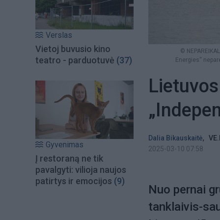
Verslas
Vietoj buvusio kino
© NEPAREIKALAV
teatro - parduotuvė
(37)
Energies“ nepare
Lietuvos
„Indepe
,
Dalia Bikauskaitė
VE.
Gyvenimas
2025-03-10 07:58
Į restoraną ne tik
pavalgyti: vilioja naujos
patirtys ir emocijos
(9)
Nuo pernai gr
tanklaivis-sa