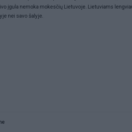
aivo įgula nemoka mokesčių Lietuvoje. Lietuviams lengvia
yje nei savo šalyje.
me