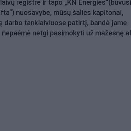
 laivų registre ir tapo „KN Energies“(buvus
fta“) nuosavybe, mūsų šalies kapitonai,
lę darbo tanklaiviuose patirtį, bandė jame
 jų nepaėmė netgi pasimokyti už mažesnę a