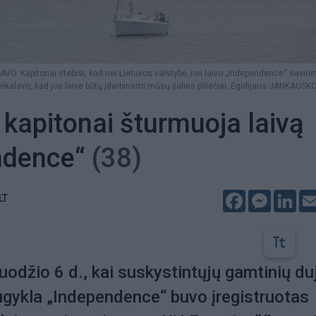
O. Kapitonai stebisi, kad nei Lietuvos valstybė, nei laivo „Independence“ savini
ikalavo, kad jos laive būtų įdarbinami mūsų šalies piliečiai. Egidijaus JANKAUSKO
 kapitonai šturmuoja laivą
ndence“
(38)
Facebook
Messeng
Lin
LT
uodžio 6 d., kai suskystintųjų gamtinių du
ugykla „Independence“ buvo įregistruotas