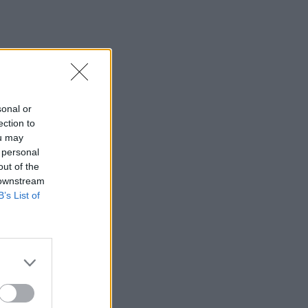
nkami.
sonal or
si,
ection to
ou may
ujų
 personal
 stažo
out of the
 downstream
B’s List of
 iš
irašė
s
rėti