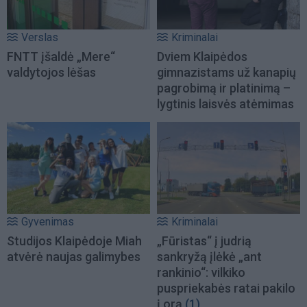
Verslas
Kriminalai
FNTT įšaldė „Mere“
Dviem Klaipėdos
valdytojos lėšas
gimnazistams už kanapių
pagrobimą ir platinimą –
lygtinis laisvės atėmimas
Gyvenimas
Kriminalai
Studijos Klaipėdoje Miah
„Fūristas“ į judrią
atvėrė naujas galimybes
sankryžą įlėkė „ant
rankinio“: vilkiko
puspriekabės ratai pakilo
į orą
(1)