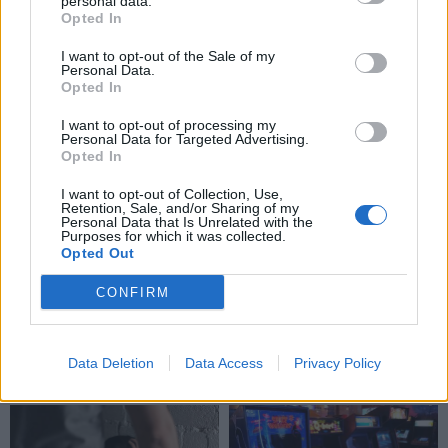
personal data.
Kriminalai
Kriminalai
Opted In
Negrįžo iš Jūros šventės:
Klaipėdoje dingo
I want to opt-out of the Sale of my
artimieji laukė dvi
nepilnametis. Gal matėte?
Personal Data.
savaites
Opted In
I want to opt-out of processing my
Personal Data for Targeted Advertising.
Opted In
I want to opt-out of Collection, Use,
Retention, Sale, and/or Sharing of my
Personal Data that Is Unrelated with the
Purposes for which it was collected.
Opted Out
Kriminalai
Kriminalai
Dviem Klaipėdos
„Fūristas“ į judrią
CONFIRM
gimnazistams už kanapių
sankryžą įlėkė „ant
pagrobimą ir platinimą –
rankinio“: vilkiko
lygtinis laisvės atėmimas
puspriekabės ratai pakilo
Data Deletion
Data Access
Privacy Policy
į orą
(1)