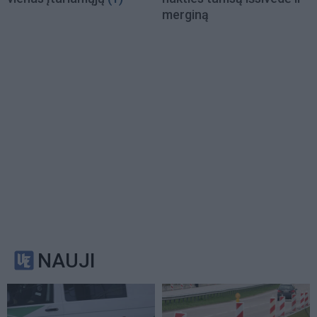
merginą
NAUJI