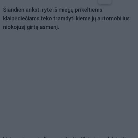
Šiandien anksti ryte iš miegų prikeltiems
klaipėdiečiams teko tramdyti kieme jų automobilius
niokojusį girtą asmenį.