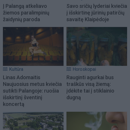
Į Palangą atkeliavo
Savo sričių lyderiai kviečia
žiemos paralimpinių
į išskirtinę jūrinių patirčių
žaidynių paroda
savaitę Klaipėdoje
Kultūra
Horoskopai
Linas Adomaitis
Rauginti agurkai bus
Naujuosius metus kviečia
traškūs visą žiemą:
sutikti Palangoje: ruošia
įdėkite tai į stiklainio
išskirtinį šventinį
dugną
koncertą