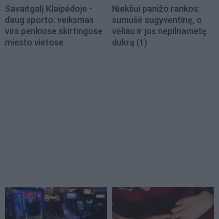
Savaitgalį Klaipėdoje -
Niekšui panižo rankos:
daug sporto: veiksmas
sumušė sugyventinę, o
virs penkiose skirtingose
vėliau ir jos nepilnametę
miesto vietose
dukrą
(1)