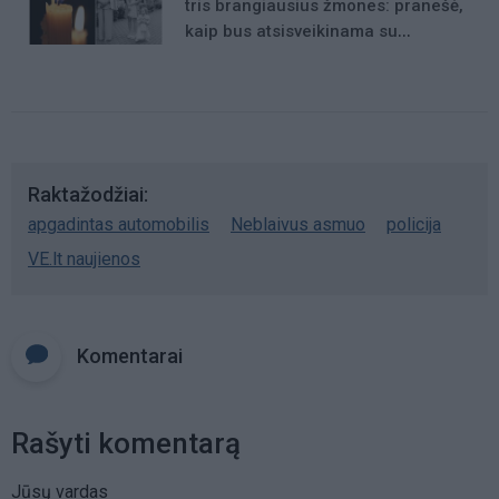
tris brangiausius žmones: pranešė,
kaip bus atsisveikinama su
mergaite, jos mama ir močiute
Raktažodžiai
apgadintas automobilis
Neblaivus asmuo
policija
VE.lt naujienos
Komentarai
Rašyti komentarą
Jūsų vardas