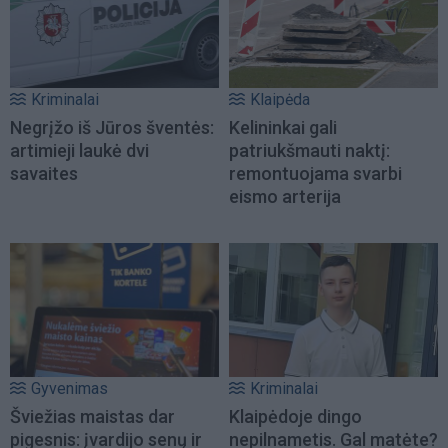
Kriminalai
Klaipėda
Negrįžo iš Jūros šventės:
Kelininkai gali
artimieji laukė dvi
patriukšmauti naktį:
savaites
remontuojama svarbi
eismo arterija
Gyvenimas
Kriminalai
Šviežias maistas dar
Klaipėdoje dingo
pigesnis: įvardijo senų ir
nepilnametis. Gal matėte?