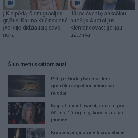
Į Klaipėdą iš emigracijos
Jūros šventę anksčiau
grįžusi Karina Kučinskienė
puošęs Anatolijus
įvardijo didžiausią savo
Klemencovas: gal jau
norą
užtenka
Šiuo metu skaitomiausi
Pelių ir žiurkių baubas: kas
graužikus gąsdina labiau nei
nuodai
Kaip atjauninti įvaizdį artėjant prie
60-ies: 10 kirpimų, kurie vizualiai
jaunina
Kraupi avarija prie Vilniaus atėmė