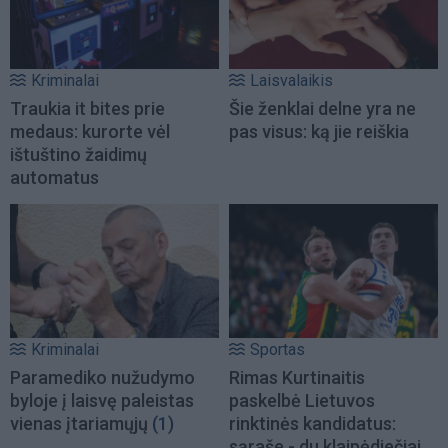
Kriminalai
Laisvalaikis
Traukia it bites prie
Šie ženklai delne yra ne
medaus: kurorte vėl
pas visus: ką jie reiškia
ištuštino žaidimų
automatus
Kriminalai
Sportas
Paramediko nužudymo
Rimas Kurtinaitis
byloje į laisvę paleistas
paskelbė Lietuvos
vienas įtariamųjų
(1)
rinktinės kandidatus:
sąraše - du klaipėdiečiai