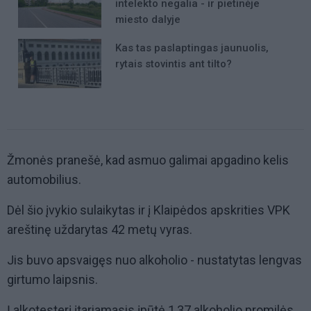
intelekto negalia - ir pietinėje
miesto dalyje
Kas tas paslaptingas jaunuolis,
rytais stovintis ant tilto?
Žmonės pranešė, kad asmuo galimai apgadino kelis
automobilius.
Dėl šio įvykio sulaikytas ir į Klaipėdos apskrities VPK
areštinę uždarytas 42 metų vyras.
Jis buvo apsvaigęs nuo alkoholio - nustatytas lengvas
girtumo laipsnis.
Į alkotesterį įtariamasis įpūtė 1,37 alkoholio promilės.