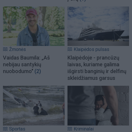
Žmonės
Klaipėdos pulsas
Vaidas Baumila: „Aš
Klaipėdoje - prancūzų
nebijau santykių
laivas, kuriame galima
nuobodumo"
(2)
išgirsti banginių ir delfinų
skleidžiamus garsus
Sportas
Kriminalai