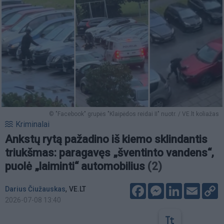
© "Facebook" grupės "Klaipėdos reidai II" nuotr. / VE.lt koliažas
Kriminalai
Ankstų rytą pažadino iš kiemo sklindantis
triukšmas: paragavęs „šventinto vandens“,
puolė „laiminti“ automobilius
(2)
Facebook
Messenger
LinkedIn
Email
C
,
Darius Čiužauskas
VE.LT
L
2026-07-08 13:40