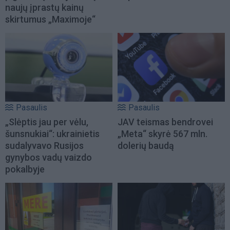
naujų įprastų kainų
skirtumus „Maximoje“
Pasaulis
Pasaulis
„Slėptis jau per vėlu,
JAV teismas bendrovei
šunsnukiai“: ukrainietis
„Meta“ skyrė 567 mln.
sudalyvavo Rusijos
dolerių baudą
gynybos vadų vaizdo
pokalbyje