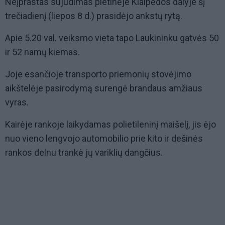
Neįprastas sujudimas pietinėje Klaipėdos dalyje šį
trečiadienį (liepos 8 d.) prasidėjo ankstų rytą.
Apie 5.20 val. veiksmo vieta tapo Laukininku gatvės 50
ir 52 namų kiemas.
Joje esančioje transporto priemonių stovėjimo
aikštelėje pasirodymą surengė brandaus amžiaus
vyras.
Kairėje rankoje laikydamas polietileninį maišelį, jis ėjo
nuo vieno lengvojo automobilio prie kito ir dešinės
rankos delnu trankė jų variklių dangčius.