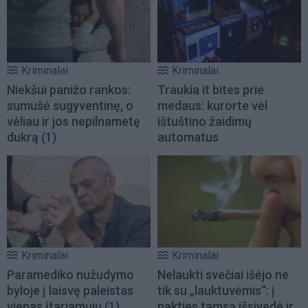
Kriminalai
Kriminalai
Niekšui panižo rankos:
Traukia it bites prie
sumušė sugyventinę, o
medaus: kurorte vėl
vėliau ir jos nepilnametę
ištuštino žaidimų
dukrą
(1)
automatus
Kriminalai
Kriminalai
Paramediko nužudymo
Nelaukti svečiai išėjo ne
byloje į laisvę paleistas
tik su „lauktuvėmis“: į
vienas įtariamųjų
(1)
nakties tamsą išsivedė ir