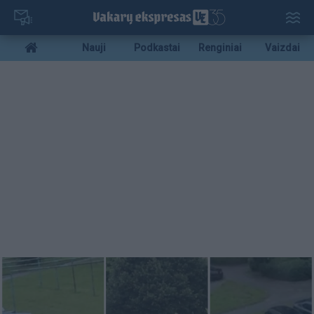
Pereiti
į
pagrindinį
Mobile
Nauji
Podkastai
Renginiai
Vaizdai
turinį
menu
bottom