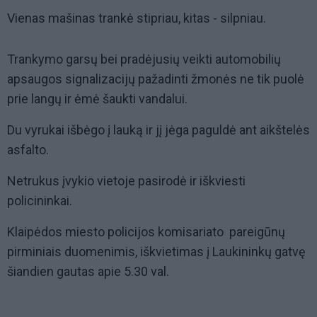
Vienas mašinas trankė stipriau, kitas - silpniau.
Trankymo garsų bei pradėjusių veikti automobilių
apsaugos signalizacijų pažadinti žmonės ne tik puolė
prie langų ir ėmė šaukti vandalui.
Du vyrukai išbėgo į lauką ir jį jėga paguldė ant aikštelės
asfalto.
Netrukus įvykio vietoje pasirodė ir iškviesti
policininkai.
Klaipėdos miesto policijos komisariato pareigūnų
pirminiais duomenimis, iškvietimas į Laukininkų gatvę
šiandien gautas apie 5.30 val.