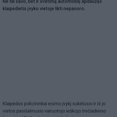
Ne tik savo, bet ir svetimą automobilį apdaužęs
klaipėdietis įvyko vietoje likti nepanoro.
Klaipėdos policininkai eismo įvykį sukėlusio ir iš jo
vietos pasišalinusio vairuotojo ieškojo trečiadienio