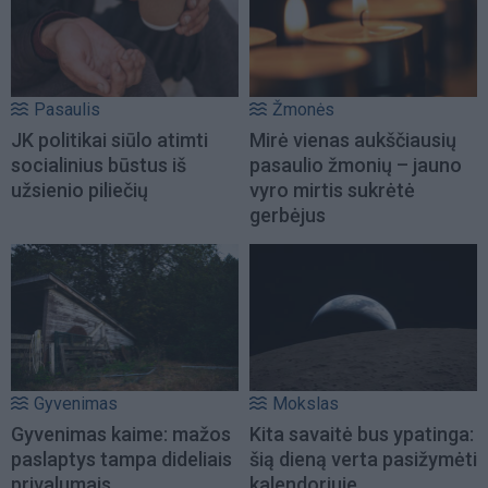
Pasaulis
Žmonės
JK politikai siūlo atimti
Mirė vienas aukščiausių
socialinius būstus iš
pasaulio žmonių – jauno
užsienio piliečių
vyro mirtis sukrėtė
gerbėjus
Gyvenimas
Mokslas
Gyvenimas kaime: mažos
Kita savaitė bus ypatinga:
paslaptys tampa dideliais
šią dieną verta pasižymėti
privalumais
kalendoriuje