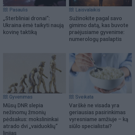
Pasaulis
Laisvalaikis
„Sterbliniai dronai“:
Sužinokite pagal savo
Ukraina ėmė taikyti naują
gimimo datą, kas buvote
kovinę taktiką
praėjusiame gyvenime:
numerologų paslaptis
Gyvenimas
Sveikata
Mūsų DNR slepia
Varškė ne visada yra
nežinomų žmonių
geriausias pasirinkimas
pėdsakus: mokslininkai
vyresniame amžiuje – ką
atrado dvi „vaiduoklių“
siūlo specialistai?
linijas