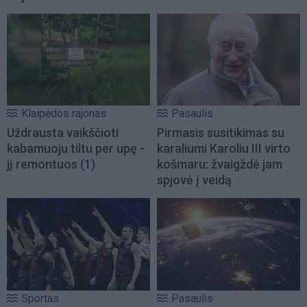
Klaipėdos rajonas
Pasaulis
Uždrausta vaikščioti
Pirmasis susitikimas su
kabamuoju tiltu per upę -
karaliumi Karoliu III virto
jį remontuos
(1)
košmaru: žvaigždė jam
spjovė į veidą
Sportas
Pasaulis