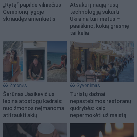
„Rytą“ papildė vilniečius
Atsakui į naują rusų
Čempionų lygoje
technologiją sukurti
skriaudęs amerikietis
Ukraina turi metus –
paaiškino, kokią grėsmę
tai kelia
Žmonės
Gyvenimas
Šarūnas Jasikevičius
Turistų dažnai
lepina atostogų kadrais:
nepastebimos restoranų
nuo žmonos neįmanoma
gudrybės: kaip
atitraukti akių
nepermokėti už maistą