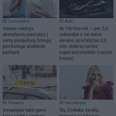
Laisvalaikis
Auto
Vienas sakinys
Iki 100 km/val. – per 2,5
akimirksniu pastatys į
sekundės ir nė vieno
vietą pasipūtusį žmogų:
ekrano: pristatytas 2,5
psichologė atskleidė
mln. dolerių vertės
paslaptį
superautomobilis (vaizdo
įrašas)
Pasaulis
Horoskopai
Savaeigiai taksi gavo
Šių Zodiako ženklų
teisę veikti Londone
moterys sendamos