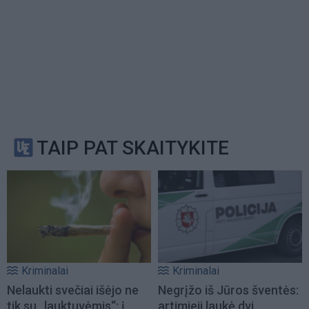
TAIP PAT SKAITYKITE
Kriminalai
Kriminalai
Nelaukti svečiai išėjo ne
Negrįžo iš Jūros šventės:
tik su „lauktuvėmis“: į
artimieji laukė dvi