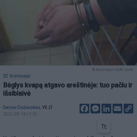
© Asociatyvi VSAT nuotr.
Kriminalai
Bėglys kvapą atgavo areštinėje: tuo pačiu ir
išsiblaivė
Facebook
Messenger
LinkedIn
Email
C
,
Darius Čiužauskas
VE.LT
L
2025-09-18 11:35