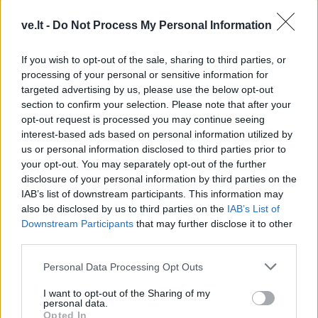
ve.lt -
Do Not Process My Personal Information
Kriminalai
Kriminalai
Niekšui panižo rankos:
Traukia it bites prie
If you wish to opt-out of the sale, sharing to third parties, or
processing of your personal or sensitive information for
sumušė sugyventinę, o
medaus: kurorte vėl
targeted advertising by us, please use the below opt-out
vėliau ir jos nepilnametę
ištuštino žaidimų
section to confirm your selection. Please note that after your
dukrą
(2)
automatus
(1)
opt-out request is processed you may continue seeing
interest-based ads based on personal information utilized by
us or personal information disclosed to third parties prior to
your opt-out. You may separately opt-out of the further
disclosure of your personal information by third parties on the
IAB’s list of downstream participants. This information may
also be disclosed by us to third parties on the
IAB’s List of
Downstream Participants
that may further disclose it to other
Kriminalai
Kriminalai
third parties.
Paramediko nužudymo
Užsidegė lauko pavėsinė:
Personal Data Processing Opt Outs
byloje į laisvę paleistas
vos be namų neliko
vienas įtariamųjų
(3)
keturios šeimos
I want to opt-out of the Sharing of my
personal data.
Opted In