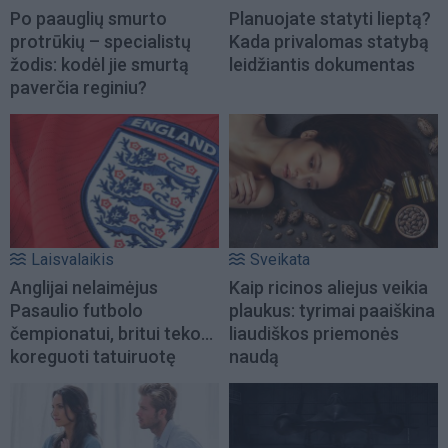
Po paauglių smurto
Planuojate statyti lieptą?
protrūkių – specialistų
Kada privalomas statybą
žodis: kodėl jie smurtą
leidžiantis dokumentas
paverčia reginiu?
Laisvalaikis
Sveikata
Anglijai nelaimėjus
Kaip ricinos aliejus veikia
Pasaulio futbolo
plaukus: tyrimai paaiškina
čempionatui, britui teko...
liaudiškos priemonės
koreguoti tatuiruotę
naudą