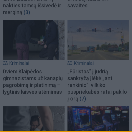
nakties tamsą išsivedė ir
savaites
merginą
(3)
Kriminalai
Kriminalai
Dviem Klaipėdos
„Fūristas“ į judrią
gimnazistams už kanapių
sankryžą įlėkė „ant
pagrobimą ir platinimą –
rankinio“: vilkiko
lygtinis laisvės atėmimas
puspriekabės ratai pakilo
į orą
(7)