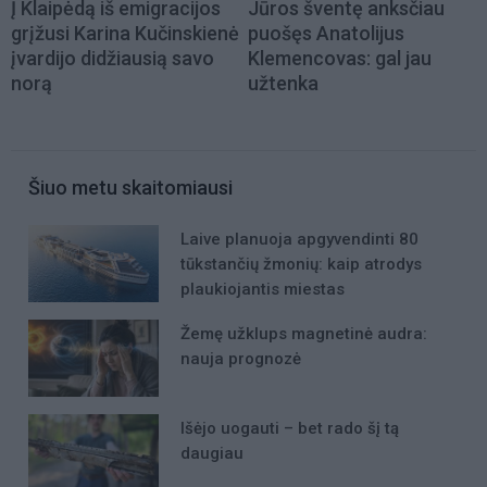
Į Klaipėdą iš emigracijos
Jūros šventę anksčiau
grįžusi Karina Kučinskienė
puošęs Anatolijus
įvardijo didžiausią savo
Klemencovas: gal jau
norą
užtenka
Šiuo metu skaitomiausi
Laive planuoja apgyvendinti 80
tūkstančių žmonių: kaip atrodys
plaukiojantis miestas
Žemę užklups magnetinė audra:
nauja prognozė
Išėjo uogauti – bet rado šį tą
daugiau