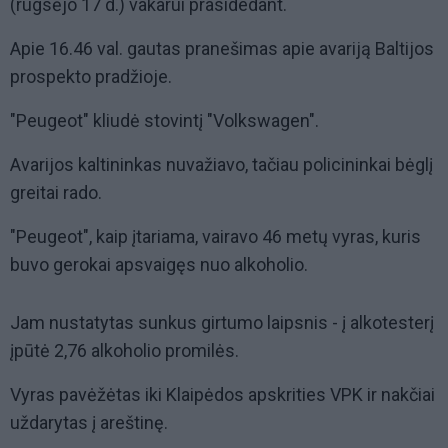
(rugsėjo 17 d.) vakarui prasidedant.
Apie 16.46 val. gautas pranešimas apie avariją Baltijos
prospekto pradžioje.
"Peugeot" kliudė stovintį "Volkswagen".
Avarijos kaltininkas nuvažiavo, tačiau policininkai bėglį
greitai rado.
"Peugeot", kaip įtariama, vairavo 46 metų vyras, kuris
buvo gerokai apsvaigęs nuo alkoholio.
Jam nustatytas sunkus girtumo laipsnis - į alkotesterį
įpūtė 2,76 alkoholio promilės.
Vyras pavėžėtas iki Klaipėdos apskrities VPK ir nakčiai
uždarytas į areštinę.