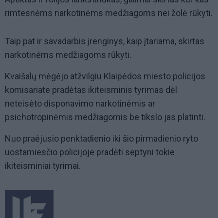
rimtesnėms narkotinėms medžiagoms nei žolė rūkyti.
Taip pat ir savadarbis įrenginys, kaip įtariama, skirtas
narkotinėms medžiagoms rūkyti.
Kvaišalų mėgėjo atžvilgiu Klaipėdos miesto policijos
komisariate pradėtas ikiteisminis tyrimas dėl
neteisėto disponavimo narkotinėmis ar
psichotropinėmis medžiagomis be tikslo jas platinti.
Nuo praėjusio penktadienio iki šio pirmadienio ryto
uostamiesčio policijoje pradėti septyni tokie
ikiteisminiai tyrimai.