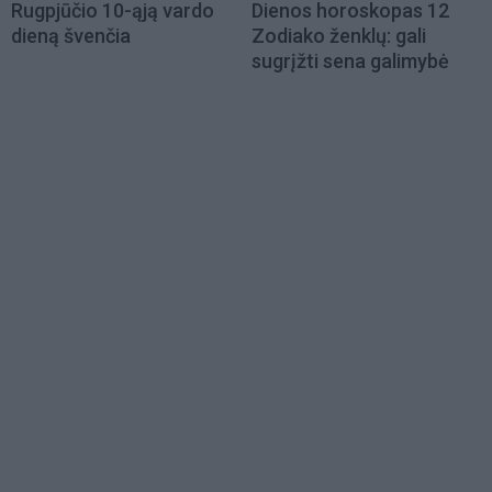
Rugpjūčio 10-ąją vardo
Dienos horoskopas 12
dieną švenčia
Zodiako ženklų: gali
sugrįžti sena galimybė
Load
More