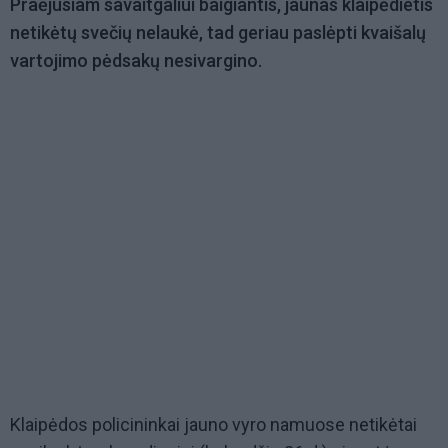
Praėjusiam savaitgaliui baigiantis, jaunas klaipėdietis
netikėtų svečių nelaukė, tad geriau paslėpti kvaišalų
vartojimo pėdsakų nesivargino.
Klaipėdos policininkai jauno vyro namuose netikėtai