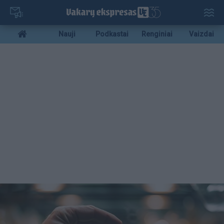
Pereiti
į
pagrindinį
Mobile
Nauji
Podkastai
Renginiai
Vaizdai
turinį
menu
bottom