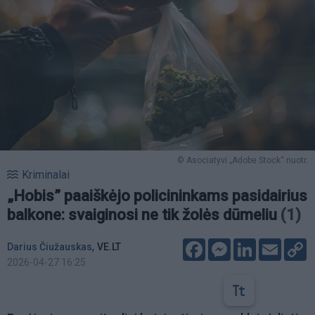
© Asociatyvi „Adobe Stock“ nuotr.
Kriminalai
„Hobis” paaiškėjo policininkams pasidairius
balkone: svaiginosi ne tik žolės dūmeliu
(1)
Facebook
Messenger
LinkedIn
Email
C
,
Darius Čiužauskas
VE.LT
L
2026-04-27 16:25