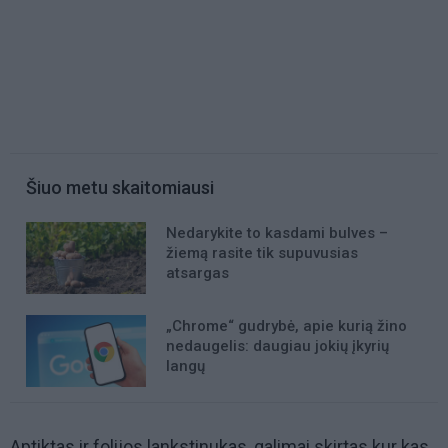
Šiuo metu skaitomiausi
Nedarykite to kasdami bulves –
žiemą rasite tik supuvusias
atsargas
„Chrome“ gudrybė, apie kurią žino
nedaugelis: daugiau jokių įkyrių
langų
Aptiktas ir folijos lankstinukas, galimai skirtas kur kas