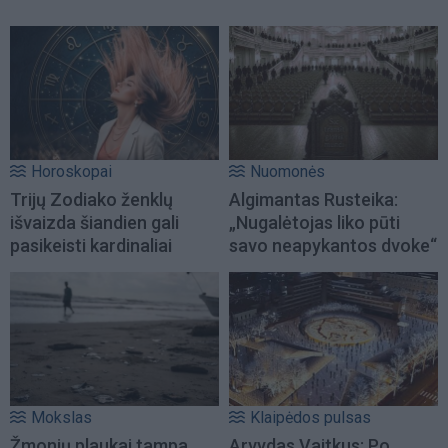
Horoskopai
Nuomonės
Trijų Zodiako ženklų
Algimantas Rusteika:
išvaizda šiandien gali
„Nugalėtojas liko pūti
pasikeisti kardinaliai
savo neapykantos dvoke“
Mokslas
Klaipėdos pulsas
Žmonių plaukai tampa
Arvydas Vaitkus: Po