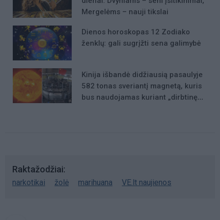
dienai: Dvyniams – seni įsitikinimai,
Mergelėms – nauji tikslai
Dienos horoskopas 12 Zodiako
ženklų: gali sugrįžti sena galimybė
Kinija išbandė didžiausią pasaulyje
582 tonas sveriantį magnetą, kuris
bus naudojamas kuriant „dirbtinę
Saulę“
Raktažodžiai
narkotikai
žolė
marihuana
VE.lt naujienos