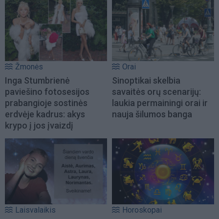
Žmonės
Orai
Inga Stumbrienė
Sinoptikai skelbia
paviešino fotosesijos
savaitės orų scenarijų:
prabangioje sostinės
laukia permainingi orai ir
erdvėje kadrus: akys
nauja šilumos banga
krypo į jos įvaizdį
Laisvalaikis
Horoskopai