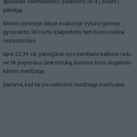
apsilankė sekmadieniui (balandžio 26 d.) einant į
pabaigą.
Miesto pietinėje dalyje esančioje Vyturio gatvėje
gyvenantis 30-metis klaipėdietis tam buvo visiškai
nepasiruošęs.
Apie 22.39 val. pareigūnai vyro kambario balkone rado
ne tik popieriaus lankstinuką, kuriame buvo augalinės
kilmės medžiaga.
Įtariama, kad tai yra narkotinė medžiaga marihuana.