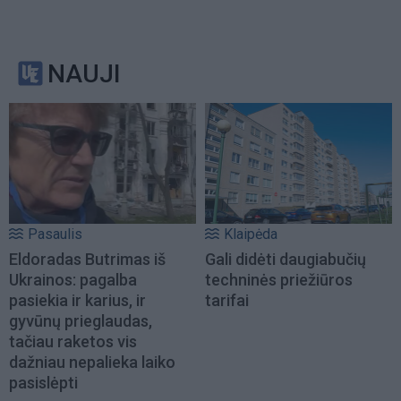
NAUJI
Pasaulis
Klaipėda
Eldoradas Butrimas iš
Gali didėti daugiabučių
Ukrainos: pagalba
techninės priežiūros
pasiekia ir karius, ir
tarifai
gyvūnų prieglaudas,
tačiau raketos vis
dažniau nepalieka laiko
pasislėpti