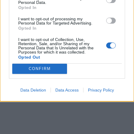
Personal Data.
Opted In
I want to opt-out of processing my
Personal Data for Targeted Advertising.
Kriminalai
Kriminalai
Opted In
Traukia it bites prie
Paramediko nužudymo
I want to opt-out of Collection, Use,
medaus: kurorte vėl
byloje į laisvę paleistas
Retention, Sale, and/or Sharing of my
ištuštino žaidimų
vienas įtariamųjų
(3)
Personal Data that Is Unrelated with the
Purposes for which it was collected.
automatus
(1)
Opted Out
CONFIRM
Data Deletion
Data Access
Privacy Policy