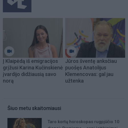
Į Klaipėdą iš emigracijos
Jūros šventę anksčiau
grįžusi Karina Kučinskienė
puošęs Anatolijus
įvardijo didžiausią savo
Klemencovas: gal jau
norą
užtenka
Šiuo metu skaitomiausi
Taro kortų horoskopas rugpjūčio 10