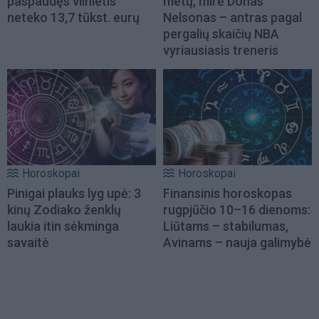
paspaudęs vilnietis
metų, mirė Donas
neteko 13,7 tūkst. eurų
Nelsonas – antras pagal
pergalių skaičių NBA
vyriausiasis treneris
Horoskopai
Horoskopai
Pinigai plauks lyg upė: 3
Finansinis horoskopas
kinų Zodiako ženklų
rugpjūčio 10–16 dienoms:
laukia itin sėkminga
Liūtams – stabilumas,
savaitė
Avinams – nauja galimybė