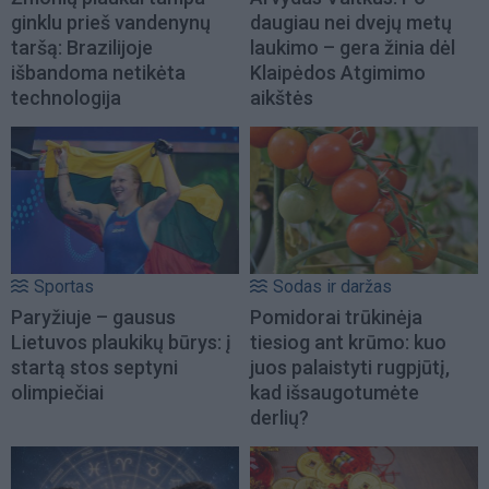
ginklu prieš vandenynų
daugiau nei dvejų metų
taršą: Brazilijoje
laukimo – gera žinia dėl
išbandoma netikėta
Klaipėdos Atgimimo
technologija
aikštės
Sportas
Sodas ir daržas
Paryžiuje – gausus
Pomidorai trūkinėja
Lietuvos plaukikų būrys: į
tiesiog ant krūmo: kuo
startą stos septyni
juos palaistyti rugpjūtį,
olimpiečiai
kad išsaugotumėte
derlių?