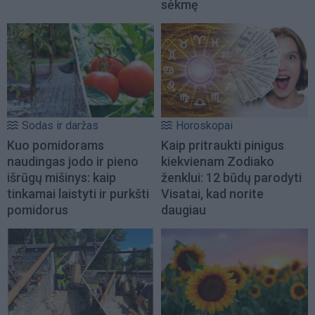
sėkmę
Sodas ir daržas
Horoskopai
Kuo pomidorams
Kaip pritraukti pinigus
naudingas jodo ir pieno
kiekvienam Zodiako
išrūgų mišinys: kaip
ženklui: 12 būdų parodyti
tinkamai laistyti ir purkšti
Visatai, kad norite
pomidorus
daugiau