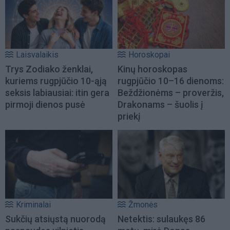
Laisvalaikis
Horoskopai
Trys Zodiako ženklai,
Kinų horoskopas
kuriems rugpjūčio 10-ąją
rugpjūčio 10–16 dienoms:
seksis labiausiai: itin gera
Beždžionėms – proveržis,
pirmoji dienos pusė
Drakonams – šuolis į
priekį
Kriminalai
Žmonės
Sukčių atsiųstą nuorodą
Netektis: sulaukęs 86