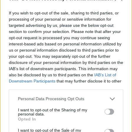
Negrįžo iš Jūros šventės:
Dviem Klaipėdos
artimieji laukė dvi
gimnazistams už kanapių
If you wish to opt-out of the sale, sharing to third parties, or
savaites
pagrobimą ir platinimą –
processing of your personal or sensitive information for
lygtinis laisvės atėmimas
targeted advertising by us, please use the below opt-out
section to confirm your selection. Please note that after your
opt-out request is processed you may continue seeing
interest-based ads based on personal information utilized by
us or personal information disclosed to third parties prior to
your opt-out. You may separately opt-out of the further
disclosure of your personal information by third parties on the
IAB’s list of downstream participants. This information may
Kriminalai
Kriminalai
also be disclosed by us to third parties on the
IAB’s List of
„Fūristas“ į judrią
Niekšui panižo rankos:
Downstream Participants
that may further disclose it to other
sankryžą įlėkė „ant
sumušė sugyventinę, o
third parties.
rankinio“: vilkiko
vėliau ir jos nepilnametę
Personal Data Processing Opt Outs
puspriekabės ratai pakilo
dukrą
(2)
į orą
(7)
I want to opt-out of the Sharing of my
personal data.
Opted In
I want to opt-out of the Sale of my