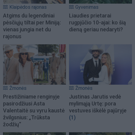
Klaipėdos rajonas
Gyvenimas
Atgims du legendiniai
Liaudies prietarai
pėsčiųjų tiltai per Miniją:
rugpjūčio 10-ajai: ko šią
vienas jungia net du
dieną geriau nedaryti?
rajonus
Žmonės
Žmonės
Prestižiniame renginyje
Justinas Jarutis vedė
pasirodžiusi Asta
mylimąją Urtę: pora
Valentaitė su vyru kaustė
vestuves iškėlė pajūryje
žvilgsnius: „Trūksta
(1)
žodžių“