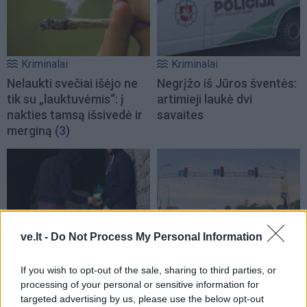
Kriminalai
Kriminalai
Nelaukti svečiai išėjo ne
Negrįžo iš Jūros šventės:
tik su „lauktuvėmis“: į
artimieji laukė dvi
nakties tamsą išsivedė ir
savaites
merginą
(3)
ve.lt -
Do Not Process My Personal Information
Kriminalai
Kriminalai
Dviem Klaipėdos
„Fūristas“ į judrią
If you wish to opt-out of the sale, sharing to third parties, or
gimnazistams už kanapių
sankryžą įlėkė „ant
processing of your personal or sensitive information for
pagrobimą ir platinimą –
rankinio“: vilkiko
targeted advertising by us, please use the below opt-out