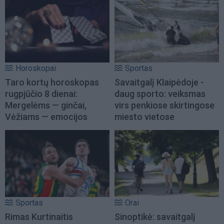
Horoskopai
Sportas
Taro kortų horoskopas
Savaitgalį Klaipėdoje -
rugpjūčio 8 dienai:
daug sporto: veiksmas
Mergelėms — ginčai,
virs penkiose skirtingose
Vėžiams — emocijos
miesto vietose
Sportas
Orai
Rimas Kurtinaitis
Sinoptikė: savaitgalį