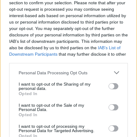
section to confirm your selection. Please note that after your
lygtinis laisvės atėmimas
puspriekabės ratai pakilo
opt-out request is processed you may continue seeing
į orą
(7)
interest-based ads based on personal information utilized by
us or personal information disclosed to third parties prior to
your opt-out. You may separately opt-out of the further
disclosure of your personal information by third parties on the
IAB’s list of downstream participants. This information may
also be disclosed by us to third parties on the
IAB’s List of
Downstream Participants
that may further disclose it to other
third parties.
Kriminalai
Kriminalai
Niekšui panižo rankos:
Traukia it bites prie
Personal Data Processing Opt Outs
sumušė sugyventinę, o
medaus: kurorte vėl
I want to opt-out of the Sharing of my
vėliau ir jos nepilnametę
ištuštino žaidimų
personal data.
dukrą
(2)
automatus
(1)
Opted In
I want to opt-out of the Sale of my
Personal Data.
Opted In
I want to opt-out of processing my
Personal Data for Targeted Advertising.
Opted In