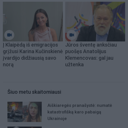
Į Klaipėdą iš emigracijos
Jūros šventę anksčiau
grįžusi Karina Kučinskienė
puošęs Anatolijus
įvardijo didžiausią savo
Klemencovas: gal jau
norą
užtenka
Šiuo metu skaitomiausi
Aiškiaregės pranašystė: numatė
katastrofišką karo pabaigą
Ukrainoje