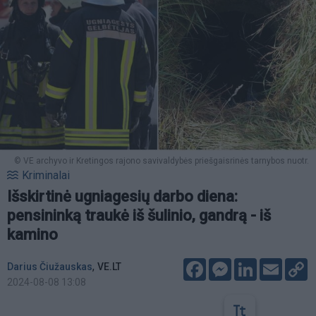
© VE archyvo ir Kretingos rajono savivaldybės priešgaisrinės tarnybos nuotr.
Kriminalai
Išskirtinė ugniagesių darbo diena:
pensininką traukė iš šulinio, gandrą - iš
kamino
Facebook
Messenger
LinkedIn
Email
C
,
Darius Čiužauskas
VE.LT
L
2024-08-08 13:08