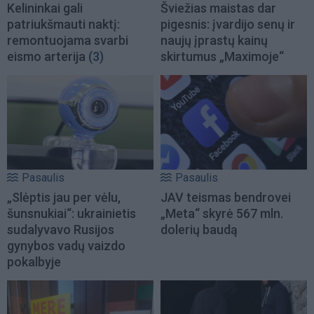
Kelininkai gali
Šviežias maistas dar
patriukšmauti naktį:
pigesnis: įvardijo senų ir
remontuojama svarbi
naujų įprastų kainų
eismo arterija
(3)
skirtumus „Maximoje“
Pasaulis
Pasaulis
„Slėptis jau per vėlu,
JAV teismas bendrovei
šunsnukiai“: ukrainietis
„Meta“ skyrė 567 mln.
sudalyvavo Rusijos
dolerių baudą
gynybos vadų vaizdo
pokalbyje