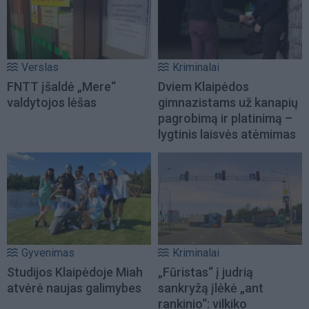
Verslas
Kriminalai
FNTT įšaldė „Mere“
Dviem Klaipėdos
valdytojos lėšas
gimnazistams už kanapių
pagrobimą ir platinimą –
lygtinis laisvės atėmimas
Gyvenimas
Kriminalai
Studijos Klaipėdoje Miah
„Fūristas“ į judrią
atvėrė naujas galimybes
sankryžą įlėkė „ant
rankinio“: vilkiko