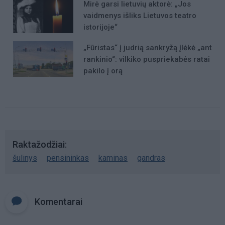
Mirė garsi lietuvių aktorė: „Jos
vaidmenys išliks Lietuvos teatro
istorijoje“
„Fūristas“ į judrią sankryžą įlėkė „ant
rankinio“: vilkiko puspriekabės ratai
pakilo į orą
Raktažodžiai
šulinys
pensininkas
kaminas
gandras
Komentarai