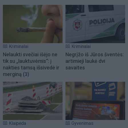
Kriminalai
Kriminalai
Nelaukti svečiai išėjo ne
Negrįžo iš Jūros šventės:
tik su „lauktuvėmis“: į
artimieji laukė dvi
nakties tamsą išsivedė ir
savaites
merginą
(3)
Klaipėda
Gyvenimas