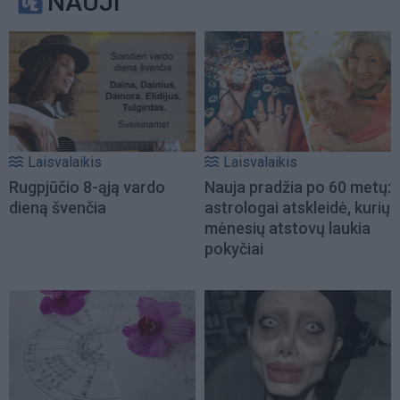
NAUJI
Laisvalaikis
Laisvalaikis
Rugpjūčio 8-ąją vardo
Nauja pradžia po 60 metų:
dieną švenčia
astrologai atskleidė, kurių
mėnesių atstovų laukia
pokyčiai