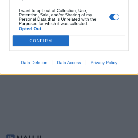
Kriminalai
Kriminalai
I want to opt-out of Collection, Use,
Retention, Sale, and/or Sharing of my
Paramediko nužudymo
Užsidegė lauko pavėsinė:
Personal Data that Is Unrelated with the
Purposes for which it was collected.
byloje į laisvę paleistas
vos be namų neliko
Opted Out
vienas įtariamųjų
(3)
keturios šeimos
CONFIRM
Data Deletion
Data Access
Privacy Policy