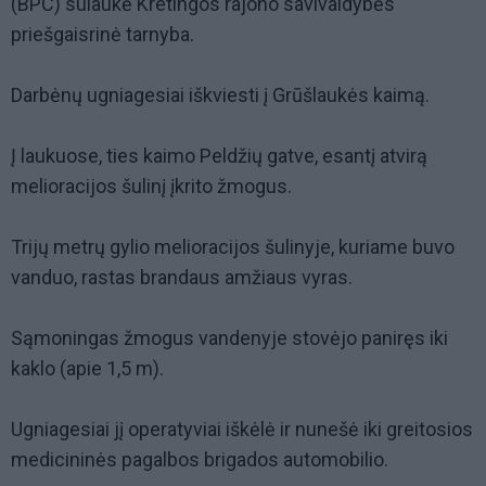
(BPC) sulaukė Kretingos rajono savivaldybės
priešgaisrinė tarnyba.
Darbėnų ugniagesiai iškviesti į Grūšlaukės kaimą.
Į laukuose, ties kaimo Peldžių gatve, esantį atvirą
melioracijos šulinį įkrito žmogus.
Trijų metrų gylio melioracijos šulinyje, kuriame buvo
vanduo, rastas brandaus amžiaus vyras.
Sąmoningas žmogus vandenyje stovėjo paniręs iki
kaklo (apie 1,5 m).
Ugniagesiai jį operatyviai iškėlė ir nunešė iki greitosios
medicininės pagalbos brigados automobilio.