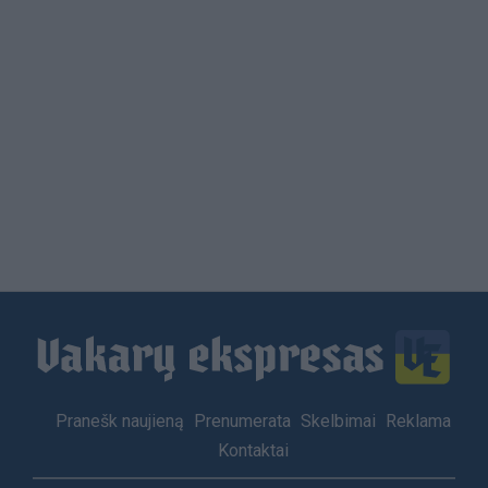
Load
More
Footer
Pranešk naujieną
Prenumerata
Skelbimai
Reklama
menu
Kontaktai