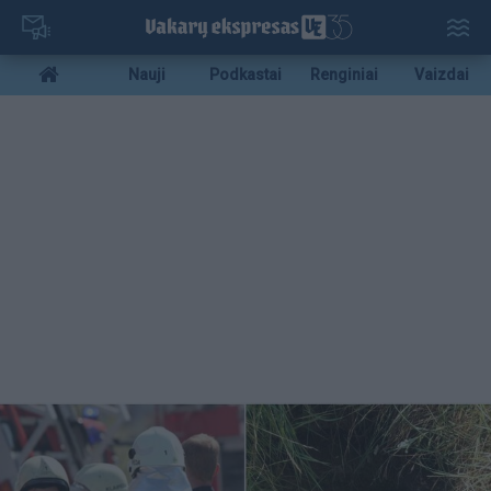
Pereiti
į
pagrindinį
Mobile
Nauji
Podkastai
Renginiai
Vaizdai
turinį
menu
bottom