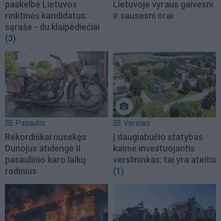
paskelbė Lietuvos
Lietuvoje vyraus gaivesni
rinktinės kandidatus:
ir sausesni orai
sąraše - du klaipėdiečiai
(3)
Pasaulis
Verslas
Rekordiškai nusekęs
Į daugiabučio statybas
Dunojus atidengė II
kaime investuojantis
pasaulinio karo laikų
verslininkas: tai yra ateitis
radinius
(1)