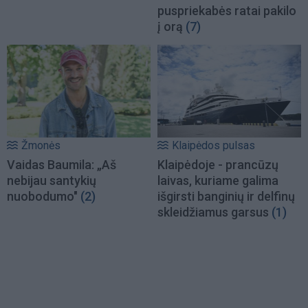
puspriekabės ratai pakilo
į orą
(7)
Žmonės
Klaipėdos pulsas
Vaidas Baumila: „Aš
Klaipėdoje - prancūzų
nebijau santykių
laivas, kuriame galima
nuobodumo"
(2)
išgirsti banginių ir delfinų
skleidžiamus garsus
(1)