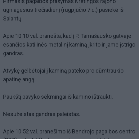
Pirmasis pagalbos prašymas Kretingos rajono
ugniagesius trečiadienį (rugpjūčio 7 d.) pasiekė iš
Salantų.
Apie 10.10 val. pranešta, kad į P. Tamašausko gatvėje
esančios katilinės metalinį kaminą įkrito ir jame įstrigo
gandras.
Atvykę gelbėtojai į kaminą pateko pro dūmtraukio
apatinę angą.
Paukštį pavyko sėkmingai iš kamino ištraukti.
Nesužeistas gandras paleistas.
Apie 10.52 val. pranešimo iš Bendrojo pagalbos centro