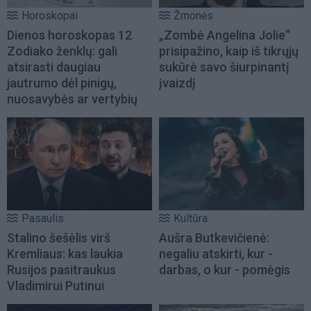
Horoskopai
Žmonės
Dienos horoskopas 12
„Zombė Angelina Jolie“
Zodiako ženklų: gali
prisipažino, kaip iš tikrųjų
atsirasti daugiau
sukūrė savo šiurpinantį
jautrumo dėl pinigų,
įvaizdį
nuosavybės ar vertybių
Pasaulis
Kultūra
Stalino šešėlis virš
Aušra Butkevičienė:
Kremliaus: kas laukia
negaliu atskirti, kur -
Rusijos pasitraukus
darbas, o kur - pomėgis
Vladimirui Putinui