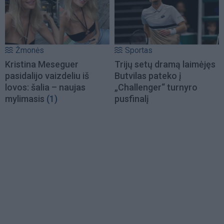
Žmonės
Sportas
Kristina Meseguer
Trijų setų dramą laimėjęs
pasidalijo vaizdeliu iš
Butvilas pateko į
lovos: šalia – naujas
„Challenger“ turnyro
mylimasis
(1)
pusfinalį