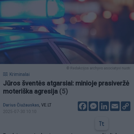
© Redakcijos archyvo asociatyvi nuotr.
Kriminalai
Jūros šventės atgarsiai: minioje prasiveržė
moteriška agresija
(5)
Facebook
Messenger
LinkedIn
Email
C
,
Darius Čiužauskas
VE.LT
L
2025-07-30 10:10