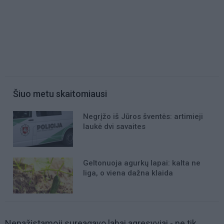
Šiuo metu skaitomiausi
Negrįžo iš Jūros šventės: artimieji
laukė dvi savaites
Geltonuoja agurkų lapai: kalta ne
liga, o viena dažna klaida
Nepažįstamoji sureagavo labai agresyviai - ne tik