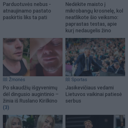
Parduotuvės nebus -
Nedėkite maisto į
atnaujinamo pastato
mikrobangų krosnelę, kol
paskirtis liks ta pati
neatlikote šio veiksmo:
paprastas testas, apie
kurį nedaugelis žino
Žmonės
Sportas
Po skaudžių išgyvenimų
Jasikevičiaus vedami
dėl dingusio augintinio –
Lietuvos vaikinai patiesė
žinia iš Ruslano Kirilkino
serbus
(3)