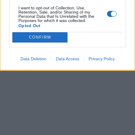
I want to opt-out of Collection, Use,
Retention, Sale, and/or Sharing of my
Personal Data that Is Unrelated with the
Kriminalai
Kriminalai
Purposes for which it was collected.
Paramediko nužudymo
Užsidegė lauko pavėsinė:
Opted Out
byloje į laisvę paleistas
vos be namų neliko
CONFIRM
vienas įtariamųjų
(3)
keturios šeimos
Data Deletion
Data Access
Privacy Policy