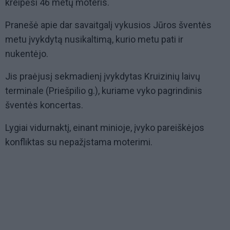
kreipėsi 46 metų moteris.
Pranešė apie dar savaitgalį vykusios Jūros šventės
metu įvykdytą nusikaltimą, kurio metu pati ir
nukentėjo.
Jis praėjusį sekmadienį įvykdytas Kruizinių laivų
terminale (Priešpilio g.), kuriame vyko pagrindinis
šventės koncertas.
Lygiai vidurnaktį, einant minioje, įvyko pareiškėjos
konfliktas su nepažįstama moterimi.