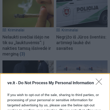
Kriminalai
Kriminalai
Nelaukti svečiai išėjo ne
Negrįžo iš Jūros šventės:
tik su „lauktuvėmis“: į
artimieji laukė dvi
nakties tamsą išsivedė ir
savaites
merginą
(3)
ve.lt -
Do Not Process My Personal Information
If you wish to opt-out of the sale, sharing to third parties, or
Kriminalai
Kriminalai
processing of your personal or sensitive information for
Dviem Klaipėdos
„Fūristas“ į judrią
targeted advertising by us, please use the below opt-out
gimnazistams už kanapių
sankryžą įlėkė „ant