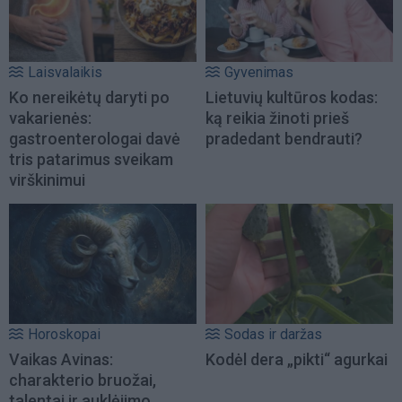
Laisvalaikis
Gyvenimas
Ko nereikėtų daryti po
Lietuvių kultūros kodas:
vakarienės:
ką reikia žinoti prieš
gastroenterologai davė
pradedant bendrauti?
tris patarimus sveikam
virškinimui
Horoskopai
Sodas ir daržas
Vaikas Avinas:
Kodėl dera „pikti“ agurkai
charakterio bruožai,
talentai ir auklėjimo