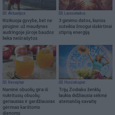
Aktualijos
Laisvalaikis
Rizikuoja gyvybe, bet ne
3 gimimo datos, kurios
pinigine: už maudynes
suteikia žmogui išskirtinai
audringoje jūroje baudos
stiprią energiją
lieka neišrašytos
Receptai
Horoskopai
Naminė obuolių gira iš
Trijų Zodiako ženklų
nukritusių obuolių:
laukia didžiausia sėkmė
geriausias ir gardžiausias
ateinančią savaitę
gėrimas karštoms
dienoms