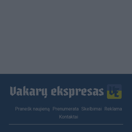
Load
More
Footer
Pranešk naujieną
Prenumerata
Skelbimai
Reklama
menu
Kontaktai