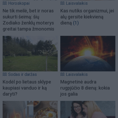
Horoskopai
Laisvalaikis
Ne tik meilė, bet ir noras
Kas nutiks organizmui, jei
sukurti šeimą: šių
alų gersite kiekvieną
Zodiako ženklų moterys
dieną
(1)
greitai tampa žmonomis
Sodas ir daržas
Laisvalaikis
Kodėl po lietaus sklype
Magnetinė audra
kaupiasi vanduo ir ką
rugpjūčio 8 dieną: kokia
daryti?
jos galia