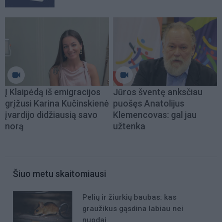
Į Klaipėdą iš emigracijos
Jūros šventę anksčiau
grįžusi Karina Kučinskienė
puošęs Anatolijus
įvardijo didžiausią savo
Klemencovas: gal jau
norą
užtenka
Šiuo metu skaitomiausi
Pelių ir žiurkių baubas: kas
graužikus gąsdina labiau nei
nuodai