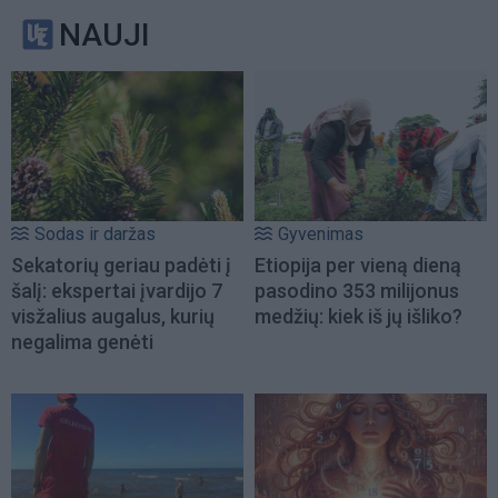
NAUJI
Sodas ir daržas
Gyvenimas
Sekatorių geriau padėti į
Etiopija per vieną dieną
šalį: ekspertai įvardijo 7
pasodino 353 milijonus
visžalius augalus, kurių
medžių: kiek iš jų išliko?
negalima genėti