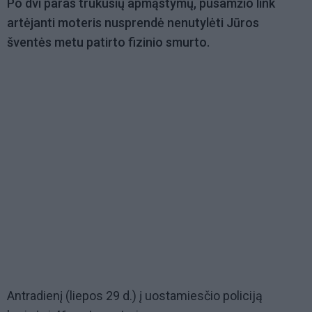
Po dvi paras trukusių apmąstymų, pusamžio link
artėjanti moteris nusprendė nenutylėti Jūros
šventės metu patirto fizinio smurto.
Antradienį (liepos 29 d.) į uostamiesčio policiją