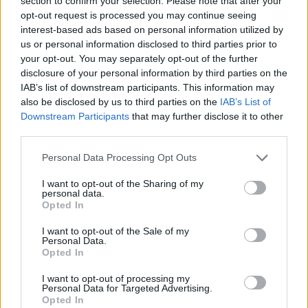
section to confirm your selection. Please note that after your
pagrobimą ir platinimą –
rankinio“: vilkiko
opt-out request is processed you may continue seeing
lygtinis laisvės atėmimas
puspriekabės ratai pakilo
interest-based ads based on personal information utilized by
į orą
(7)
us or personal information disclosed to third parties prior to
your opt-out. You may separately opt-out of the further
disclosure of your personal information by third parties on the
IAB’s list of downstream participants. This information may
also be disclosed by us to third parties on the
IAB’s List of
Downstream Participants
that may further disclose it to other
third parties.
Personal Data Processing Opt Outs
Kriminalai
Kriminalai
Niekšui panižo rankos:
Traukia it bites prie
I want to opt-out of the Sharing of my
personal data.
sumušė sugyventinę, o
medaus: kurorte vėl
Opted In
vėliau ir jos nepilnametę
ištuštino žaidimų
dukrą
(2)
automatus
(1)
I want to opt-out of the Sale of my
Personal Data.
Opted In
I want to opt-out of processing my
Personal Data for Targeted Advertising.
Opted In