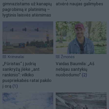
gimnazistams už kanapių
atvėrė naujas galimybes
pagrobimą ir platinimą –
lygtinis laisvės atėmimas
Kriminalai
Žmonės
„Fūristas“ į judrią
Vaidas Baumila: „Aš
sankryžą įlėkė „ant
nebijau santykių
rankinio“: vilkiko
nuobodumo"
(2)
puspriekabės ratai pakilo
į orą
(1)