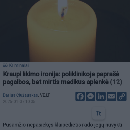
Kriminalai
Kraupi likimo ironija: poliklinikoje paprašė
pagalbos, bet mirtis medikus aplenkė
(12)
Facebook
Messenger
LinkedIn
Email
C
,
Darius Čiužauskas
VE.LT
L
2025-01-07 10:05
Pusamžio nepasiekęs klaipėdietis rado jėgų nuvykti