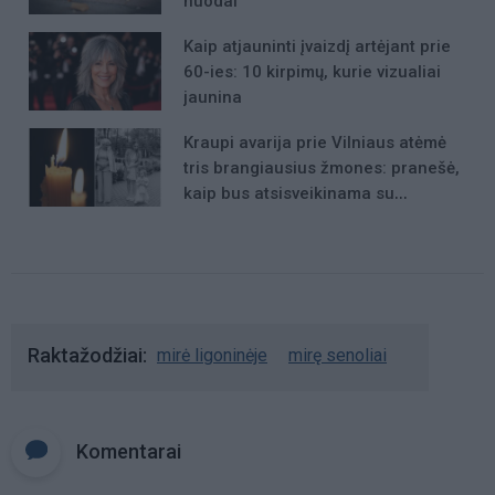
nuodai
Kaip atjauninti įvaizdį artėjant prie
60-ies: 10 kirpimų, kurie vizualiai
jaunina
Kraupi avarija prie Vilniaus atėmė
tris brangiausius žmones: pranešė,
kaip bus atsisveikinama su
mergaite, jos mama ir močiute
Raktažodžiai
mirė ligoninėje
mirę senoliai
Komentarai