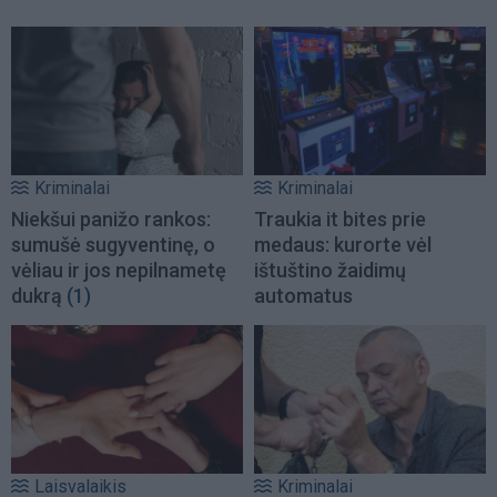
Kriminalai
Kriminalai
Niekšui panižo rankos:
Traukia it bites prie
sumušė sugyventinę, o
medaus: kurorte vėl
vėliau ir jos nepilnametę
ištuštino žaidimų
dukrą
(1)
automatus
Laisvalaikis
Kriminalai