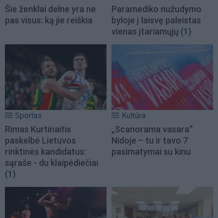
Šie ženklai delne yra ne
Paramediko nužudymo
pas visus: ką jie reiškia
byloje į laisvę paleistas
vienas įtariamųjų
(1)
Sportas
Kultūra
Rimas Kurtinaitis
„Scanorama vasara“
paskelbė Lietuvos
Nidoje – tu ir tavo 7
rinktinės kandidatus:
pasimatymai su kinu
sąraše - du klaipėdiečiai
(1)