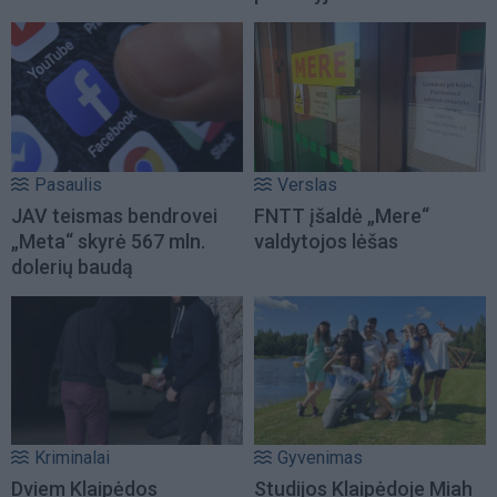
Pasaulis
Verslas
JAV teismas bendrovei
FNTT įšaldė „Mere“
„Meta“ skyrė 567 mln.
valdytojos lėšas
dolerių baudą
Kriminalai
Gyvenimas
Dviem Klaipėdos
Studijos Klaipėdoje Miah