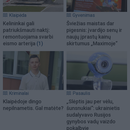
Klaipėda
Gyvenimas
Kelininkai gali
Šviežias maistas dar
patriukšmauti naktį:
pigesnis: įvardijo senų ir
remontuojama svarbi
naujų įprastų kainų
eismo arterija
(1)
skirtumus „Maximoje“
Kriminalai
Pasaulis
Klaipėdoje dingo
„Slėptis jau per vėlu,
nepilnametis. Gal matėte?
šunsnukiai“: ukrainietis
sudalyvavo Rusijos
gynybos vadų vaizdo
pokalbyje