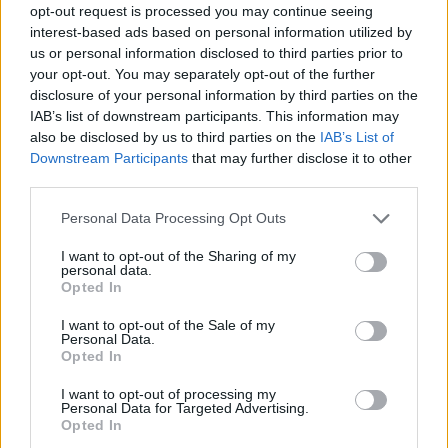
opt-out request is processed you may continue seeing
lygtinis laisvės atėmimas
interest-based ads based on personal information utilized by
us or personal information disclosed to third parties prior to
your opt-out. You may separately opt-out of the further
disclosure of your personal information by third parties on the
IAB’s list of downstream participants. This information may
also be disclosed by us to third parties on the
IAB’s List of
Downstream Participants
that may further disclose it to other
third parties.
Kriminalai
Kriminalai
„Fūristas“ į judrią
Niekšui panižo rankos:
Personal Data Processing Opt Outs
sankryžą įlėkė „ant
sumušė sugyventinę, o
I want to opt-out of the Sharing of my
rankinio“: vilkiko
vėliau ir jos nepilnametę
personal data.
puspriekabės ratai pakilo
dukrą
(1)
Opted In
į orą
(1)
I want to opt-out of the Sale of my
Personal Data.
Opted In
I want to opt-out of processing my
Personal Data for Targeted Advertising.
Opted In