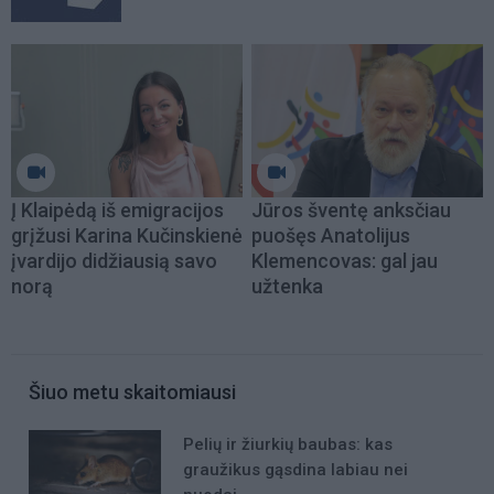
Į Klaipėdą iš emigracijos
Jūros šventę anksčiau
grįžusi Karina Kučinskienė
puošęs Anatolijus
įvardijo didžiausią savo
Klemencovas: gal jau
norą
užtenka
Šiuo metu skaitomiausi
Pelių ir žiurkių baubas: kas
graužikus gąsdina labiau nei