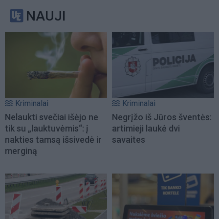
NAUJI
Kriminalai
Kriminalai
Nelaukti svečiai išėjo ne
Negrįžo iš Jūros šventės:
tik su „lauktuvėmis“: į
artimieji laukė dvi
nakties tamsą išsivedė ir
savaites
merginą