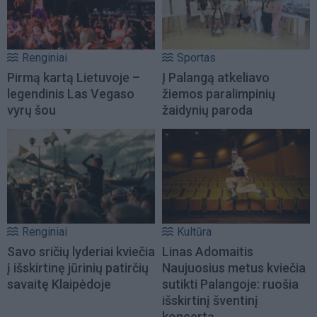
Renginiai
Sportas
Pirmą kartą Lietuvoje –
Į Palangą atkeliavo
legendinis Las Vegaso
žiemos paralimpinių
vyrų šou
žaidynių paroda
Renginiai
Kultūra
Savo sričių lyderiai kviečia
Linas Adomaitis
į išskirtinę jūrinių patirčių
Naujuosius metus kviečia
savaitę Klaipėdoje
sutikti Palangoje: ruošia
išskirtinį šventinį
koncertą