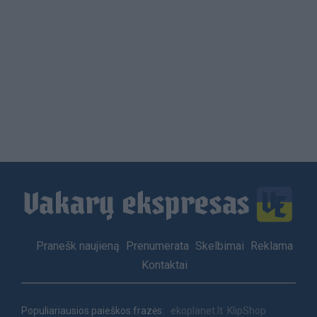
Load
More
Footer
Pranešk naujieną
Prenumerata
Skelbimai
Reklama
menu
Kontaktai
Populiariausios paieškos frazės:
ekoplanet.lt
KlipShop