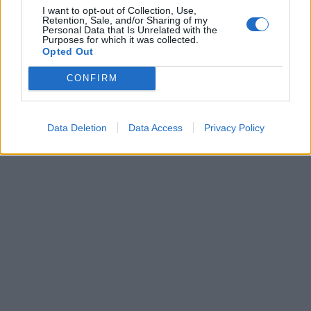
I want to opt-out of Collection, Use,
Retention, Sale, and/or Sharing of my
Kriminalai
Kriminalai
Personal Data that Is Unrelated with the
Purposes for which it was collected.
Traukia it bites prie
Paramediko nužudymo
Opted Out
medaus: kurorte vėl
byloje į laisvę paleistas
ištuštino žaidimų
vienas įtariamųjų
(1)
CONFIRM
automatus
Data Deletion
Data Access
Privacy Policy