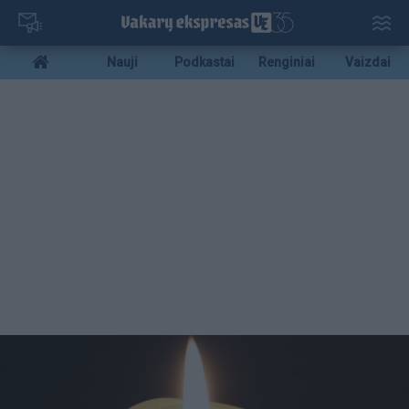
Pereiti
į
pagrindinį
Mobile
Nauji
Podkastai
Renginiai
Vaizdai
turinį
menu
bottom