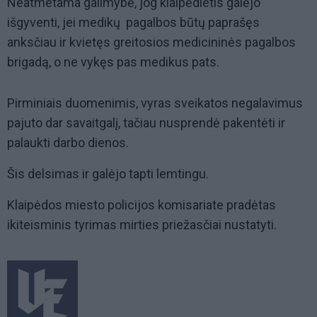
Neatmetama galimybė, jog klaipėdietis galėjo
išgyventi, jei medikų pagalbos būtų paprašęs
anksčiau ir kvietęs greitosios medicininės pagalbos
brigadą, o ne vykęs pas medikus pats.
Pirminiais duomenimis, vyras sveikatos negalavimus
pajuto dar savaitgalį, tačiau nusprendė pakentėti ir
palaukti darbo dienos.
Šis delsimas ir galėjo tapti lemtingu.
Klaipėdos miesto policijos komisariate pradėtas
ikiteisminis tyrimas mirties priežasčiai nustatyti.