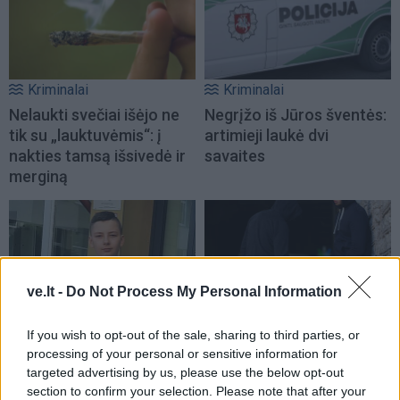
Kriminalai
Kriminalai
Nelaukti svečiai išėjo ne
Negrįžo iš Jūros šventės:
tik su „lauktuvėmis“: į
artimieji laukė dvi
nakties tamsą išsivedė ir
savaites
merginą
ve.lt -
Do Not Process My Personal Information
Kriminalai
Kriminalai
If you wish to opt-out of the sale, sharing to third parties, or
processing of your personal or sensitive information for
Klaipėdoje dingo
Dviem Klaipėdos
targeted advertising by us, please use the below opt-out
nepilnametis. Gal matėte?
gimnazistams už kanapių
section to confirm your selection. Please note that after your
pagrobimą ir platinimą –