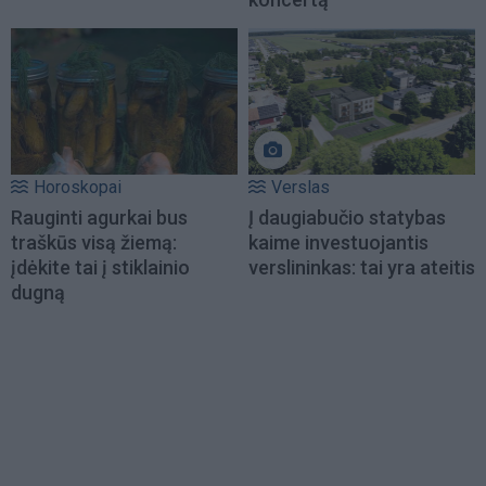
Horoskopai
Verslas
Rauginti agurkai bus
Į daugiabučio statybas
traškūs visą žiemą:
kaime investuojantis
įdėkite tai į stiklainio
verslininkas: tai yra ateitis
dugną