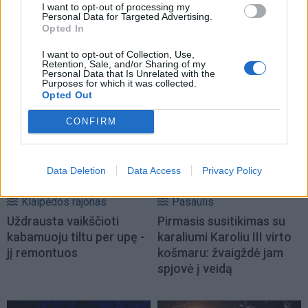
I want to opt-out of processing my
Personal Data for Targeted Advertising.
Opted In
I want to opt-out of Collection, Use,
Retention, Sale, and/or Sharing of my
NAUJI
Personal Data that Is Unrelated with the
Purposes for which it was collected.
Opted Out
CONFIRM
Data Deletion
Data Access
Privacy Policy
Klaipėdos rajonas
Pasaulis
Uždrausta vaikščioti
Pirmasis susitikimas su
kabamuoju tiltu per upę -
karaliumi Karoliu III virto
jį remontuos
košmaru: žvaigždė jam
spjovė į veidą