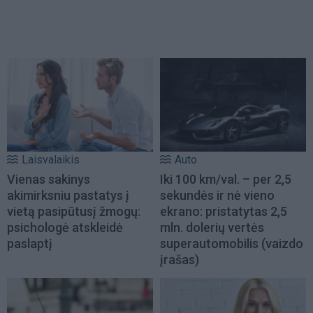
Laisvalaikis
Auto
Vienas sakinys
Iki 100 km/val. – per 2,5
akimirksniu pastatys į
sekundės ir nė vieno
vietą pasipūtusį žmogų:
ekrano: pristatytas 2,5
psichologė atskleidė
mln. dolerių vertės
paslaptį
superautomobilis (vaizdo
įrašas)