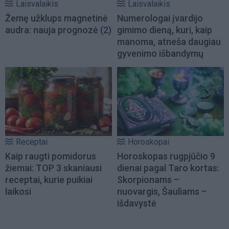
Laisvalaikis
Laisvalaikis
Žemę užklups magnetinė
Numerologai įvardijo
audra: nauja prognozė
(2)
gimimo dieną, kuri, kaip
manoma, atneša daugiau
gyvenimo išbandymų
Receptai
Horoskopai
Kaip raugti pomidorus
Horoskopas rugpjūčio 9
žiemai: TOP 3 skaniausi
dienai pagal Taro kortas:
receptai, kurie puikiai
Skorpionams –
laikosi
nuovargis, Šauliams –
išdavystė