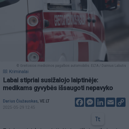
© Greitosios medicinos pagalbos automobilis. ELTA / Dainius Labutis
Kriminalai
Labai stipriai susižalojo laiptinėje:
medikams gyvybės išsaugoti nepavyko
Facebook
Messenger
LinkedIn
Email
C
,
Darius Čiužauskas
VE.LT
L
2025-05-29 12:45