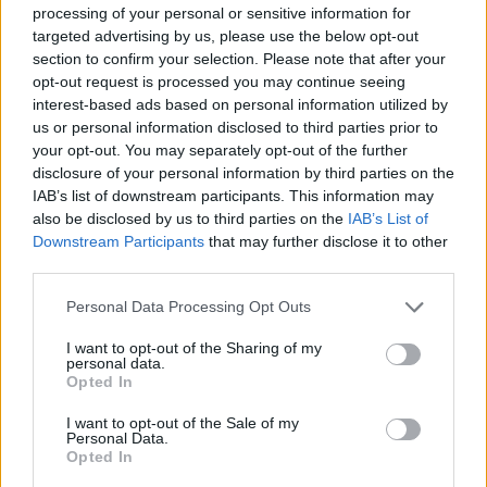
processing of your personal or sensitive information for
targeted advertising by us, please use the below opt-out
section to confirm your selection. Please note that after your
opt-out request is processed you may continue seeing
interest-based ads based on personal information utilized by
us or personal information disclosed to third parties prior to
your opt-out. You may separately opt-out of the further
Kriminalai
Kriminalai
disclosure of your personal information by third parties on the
Paramediko nužudymo
Užsidegė lauko pavėsinė:
IAB’s list of downstream participants. This information may
byloje į laisvę paleistas
vos be namų neliko
also be disclosed by us to third parties on the
IAB’s List of
vienas įtariamųjų
(3)
keturios šeimos
Downstream Participants
that may further disclose it to other
third parties.
Personal Data Processing Opt Outs
I want to opt-out of the Sharing of my
personal data.
Opted In
I want to opt-out of the Sale of my
Personal Data.
Opted In