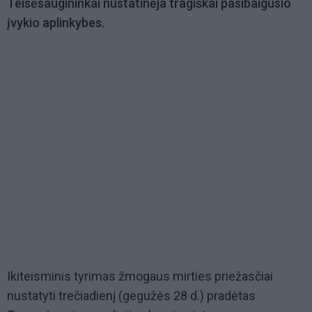
Teisėsaugininkai nustatinėja tragiškai pasibaigusio
įvykio aplinkybes.
Ikiteisminis tyrimas žmogaus mirties priežasčiai
nustatyti trečiadienį (gegužės 28 d.) pradėtas