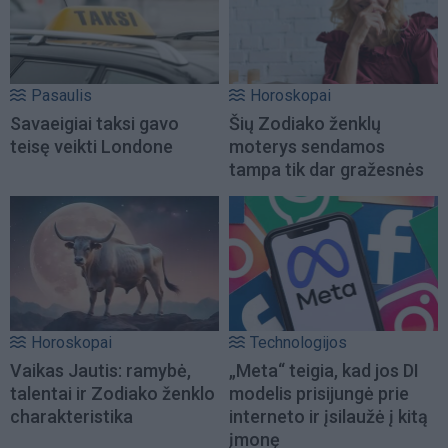
Pasaulis
Horoskopai
Savaeigiai taksi gavo
Šių Zodiako ženklų
teisę veikti Londone
moterys sendamos
tampa tik dar gražesnės
Horoskopai
Technologijos
Vaikas Jautis: ramybė,
„Meta“ teigia, kad jos DI
talentai ir Zodiako ženklo
modelis prisijungė prie
charakteristika
interneto ir įsilaužė į kitą
įmonę