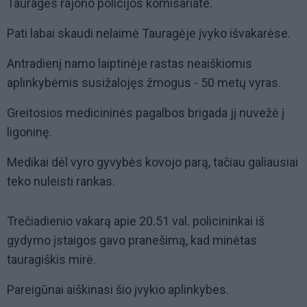
Tauragės rajono policijos komisariate.
Pati labai skaudi nelaimė Tauragėje įvyko išvakarėse.
Antradienį namo laiptinėje rastas neaiškiomis
aplinkybėmis susižalojęs žmogus - 50 metų vyras.
Greitosios medicininės pagalbos brigada jį nuvežė į
ligoninę.
Medikai dėl vyro gyvybės kovojo parą, tačiau galiausiai
teko nuleisti rankas.
Trečiadienio vakarą apie 20.51 val. policininkai iš
gydymo įstaigos gavo pranešimą, kad minėtas
tauragiškis mirė.
Pareigūnai aiškinasi šio įvykio aplinkybes.