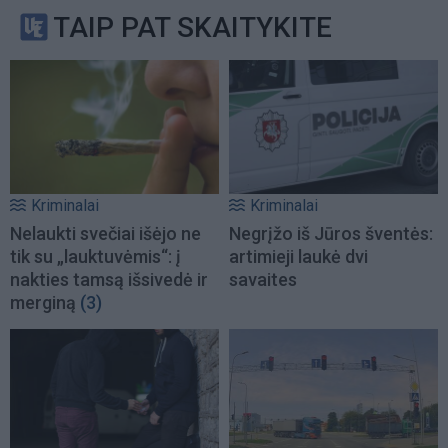
TAIP PAT SKAITYKITE
Kriminalai
Kriminalai
Nelaukti svečiai išėjo ne
Negrįžo iš Jūros šventės:
tik su „lauktuvėmis“: į
artimieji laukė dvi
nakties tamsą išsivedė ir
savaites
merginą
(3)