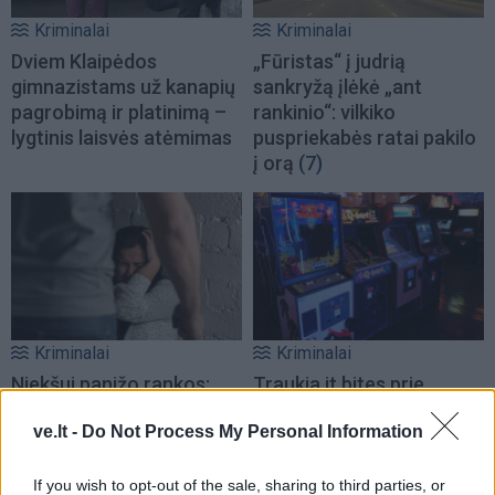
Kriminalai
Kriminalai
Dviem Klaipėdos
„Fūristas“ į judrią
gimnazistams už kanapių
sankryžą įlėkė „ant
pagrobimą ir platinimą –
rankinio“: vilkiko
lygtinis laisvės atėmimas
puspriekabės ratai pakilo
į orą
(7)
Kriminalai
Kriminalai
Niekšui panižo rankos:
Traukia it bites prie
sumušė sugyventinę, o
medaus: kurorte vėl
ve.lt -
Do Not Process My Personal Information
vėliau ir jos nepilnametę
ištuštino žaidimų
dukrą
(2)
automatus
(1)
If you wish to opt-out of the sale, sharing to third parties, or