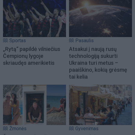
Sportas
Pasaulis
„Rytą“ papildė vilniečius
Atsakui į naują rusų
Čempionų lygoje
technologiją sukurti
skriaudęs amerikietis
Ukraina turi metus –
paaiškino, kokią grėsmę
tai kelia
Žmonės
Gyvenimas