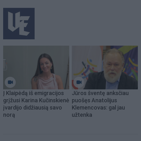
Į Klaipėdą iš emigracijos
Jūros šventę anksčiau
grįžusi Karina Kučinskienė
puošęs Anatolijus
įvardijo didžiausią savo
Klemencovas: gal jau
norą
užtenka