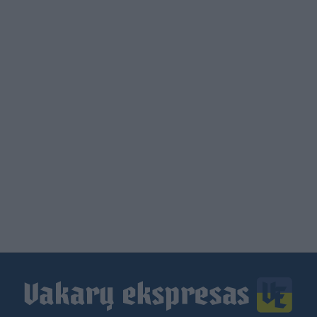
Load
More