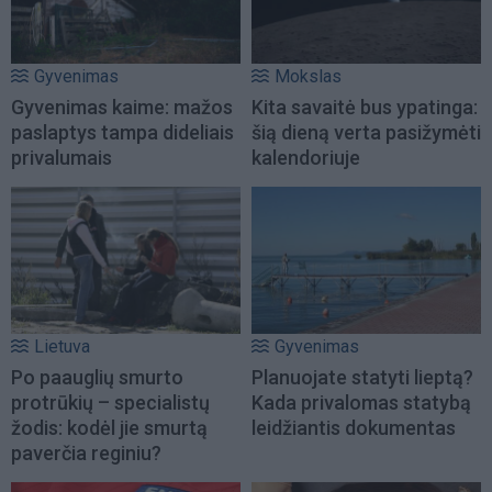
Gyvenimas
Mokslas
Gyvenimas kaime: mažos
Kita savaitė bus ypatinga:
paslaptys tampa dideliais
šią dieną verta pasižymėti
privalumais
kalendoriuje
Lietuva
Gyvenimas
Po paauglių smurto
Planuojate statyti lieptą?
protrūkių – specialistų
Kada privalomas statybą
žodis: kodėl jie smurtą
leidžiantis dokumentas
paverčia reginiu?