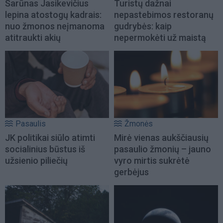
Šarūnas Jasikevičius
Turistų dažnai
lepina atostogų kadrais:
nepastebimos restoranų
nuo žmonos neįmanoma
gudrybės: kaip
atitraukti akių
nepermokėti už maistą
Pasaulis
Žmonės
JK politikai siūlo atimti
Mirė vienas aukščiausių
socialinius būstus iš
pasaulio žmonių – jauno
užsienio piliečių
vyro mirtis sukrėtė
gerbėjus