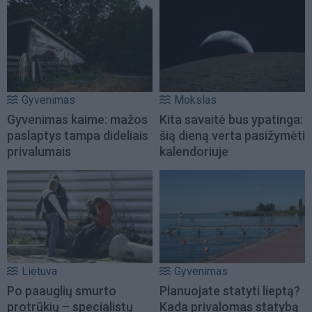
Gyvenimas
Mokslas
Gyvenimas kaime: mažos
Kita savaitė bus ypatinga:
paslaptys tampa dideliais
šią dieną verta pasižymėti
privalumais
kalendoriuje
Lietuva
Gyvenimas
Po paauglių smurto
Planuojate statyti lieptą?
protrūkių – specialistų
Kada privalomas statybą