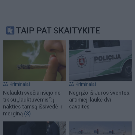
TAIP PAT SKAITYKITE
Kriminalai
Kriminalai
Nelaukti svečiai išėjo ne
Negrįžo iš Jūros šventės:
tik su „lauktuvėmis“: į
artimieji laukė dvi
nakties tamsą išsivedė ir
savaites
merginą
(3)