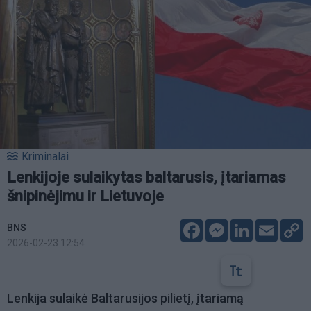
Kriminalai
Lenkijoje sulaikytas baltarusis, įtariamas
šnipinėjimu ir Lietuvoje
Facebook
Messenger
LinkedIn
Email
C
BNS
L
2026-02-23 12:54
Lenkija sulaikė Baltarusijos pilietį, įtariamą