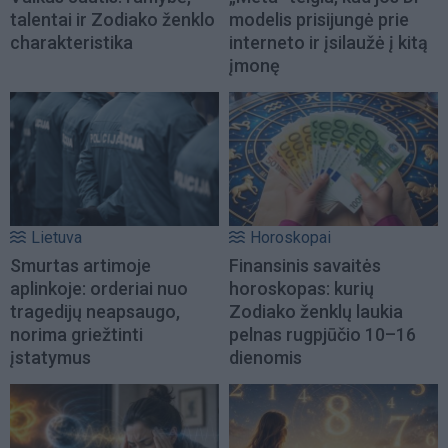
talentai ir Zodiako ženklo
modelis prisijungė prie
charakteristika
interneto ir įsilaužė į kitą
įmonę
Lietuva
Horoskopai
Smurtas artimoje
Finansinis savaitės
aplinkoje: orderiai nuo
horoskopas: kurių
tragedijų neapsaugo,
Zodiako ženklų laukia
norima griežtinti
pelnas rugpjūčio 10–16
įstatymus
dienomis