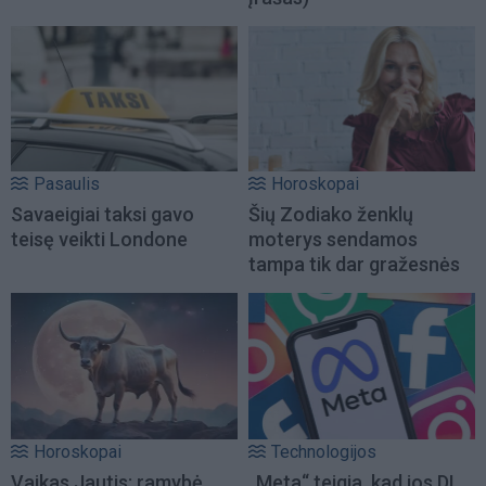
Pasaulis
Horoskopai
Savaeigiai taksi gavo
Šių Zodiako ženklų
teisę veikti Londone
moterys sendamos
tampa tik dar gražesnės
Horoskopai
Technologijos
Vaikas Jautis: ramybė,
„Meta“ teigia, kad jos DI