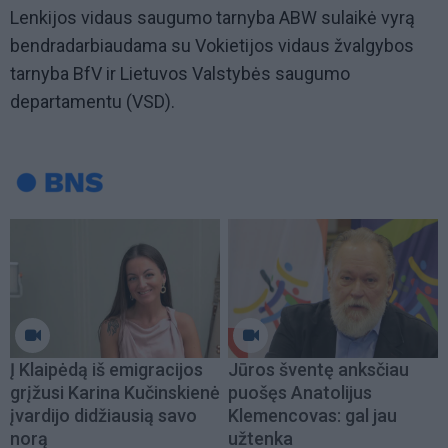
Lenkijos vidaus saugumo tarnyba ABW sulaikė vyrą
bendradarbiaudama su Vokietijos vidaus žvalgybos
tarnyba BfV ir Lietuvos Valstybės saugumo
departamentu (VSD).
Į Klaipėdą iš emigracijos
Jūros šventę anksčiau
grįžusi Karina Kučinskienė
puošęs Anatolijus
įvardijo didžiausią savo
Klemencovas: gal jau
norą
užtenka