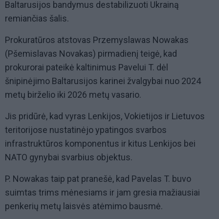
Baltarusijos bandymus destabilizuoti Ukrainą
remiančias šalis.
Prokuratūros atstovas Przemyslawas Nowakas
(Pšemislavas Novakas) pirmadienį teigė, kad
prokurorai pateikė kaltinimus Pavelui T. dėl
šnipinėjimo Baltarusijos karinei žvalgybai nuo 2024
metų birželio iki 2026 metų vasario.
Jis pridūrė, kad vyras Lenkijos, Vokietijos ir Lietuvos
teritorijose nustatinėjo ypatingos svarbos
infrastruktūros komponentus ir kitus Lenkijos bei
NATO gynybai svarbius objektus.
P. Nowakas taip pat pranešė, kad Pavelas T. buvo
suimtas trims mėnesiams ir jam gresia mažiausiai
penkerių metų laisvės atėmimo bausmė.