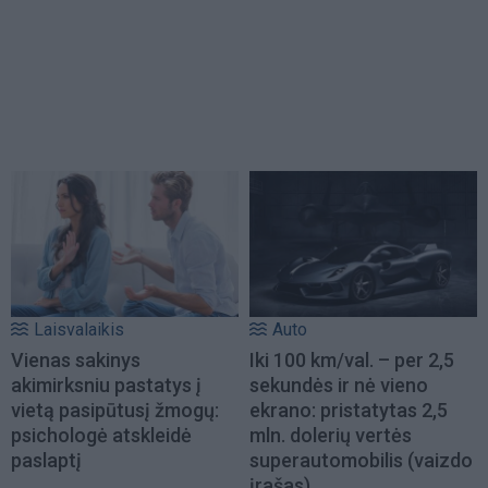
Laisvalaikis
Auto
Vienas sakinys
Iki 100 km/val. – per 2,5
akimirksniu pastatys į
sekundės ir nė vieno
vietą pasipūtusį žmogų:
ekrano: pristatytas 2,5
psichologė atskleidė
mln. dolerių vertės
paslaptį
superautomobilis (vaizdo
įrašas)