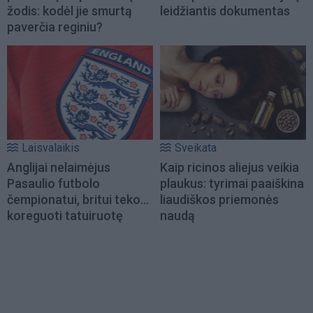
žodis: kodėl jie smurtą
leidžiantis dokumentas
paverčia reginiu?
Laisvalaikis
Sveikata
Anglijai nelaimėjus
Kaip ricinos aliejus veikia
Pasaulio futbolo
plaukus: tyrimai paaiškina
čempionatui, britui teko...
liaudiškos priemonės
koreguoti tatuiruotę
naudą