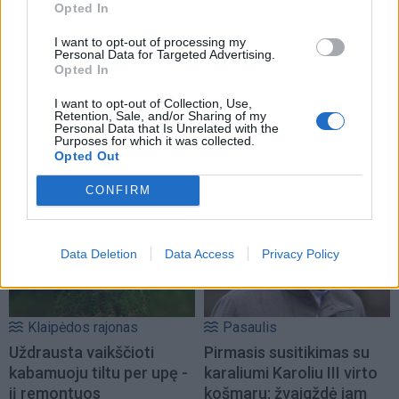
Opted In
I want to opt-out of processing my
Personal Data for Targeted Advertising.
Opted In
I want to opt-out of Collection, Use,
Retention, Sale, and/or Sharing of my
Personal Data that Is Unrelated with the
Purposes for which it was collected.
Opted Out
NAUJI
CONFIRM
Data Deletion
Data Access
Privacy Policy
Klaipėdos rajonas
Pasaulis
Uždrausta vaikščioti
Pirmasis susitikimas su
kabamuoju tiltu per upę -
karaliumi Karoliu III virto
jį remontuos
košmaru: žvaigždė jam