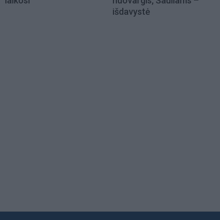
laikosi
nuovargis, Šauliams –
išdavystė
Load
More