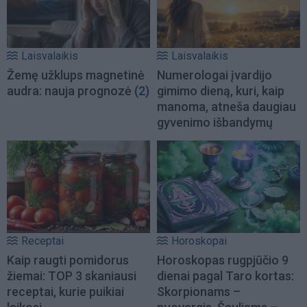
Laisvalaikis
Laisvalaikis
Žemę užklups magnetinė
Numerologai įvardijo
audra: nauja prognozė
(2)
gimimo dieną, kuri, kaip
manoma, atneša daugiau
gyvenimo išbandymų
Receptai
Horoskopai
Kaip raugti pomidorus
Horoskopas rugpjūčio 9
žiemai: TOP 3 skaniausi
dienai pagal Taro kortas:
receptai, kurie puikiai
Skorpionams –