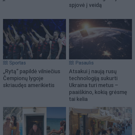
spjovė į veidą
Sportas
Pasaulis
„Rytą“ papildė vilniečius
Atsakui į naują rusų
Čempionų lygoje
technologiją sukurti
skriaudęs amerikietis
Ukraina turi metus –
paaiškino, kokią grėsmę
tai kelia