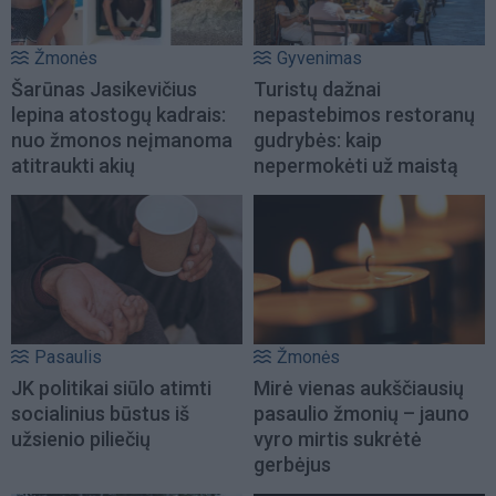
Žmonės
Gyvenimas
Šarūnas Jasikevičius
Turistų dažnai
lepina atostogų kadrais:
nepastebimos restoranų
nuo žmonos neįmanoma
gudrybės: kaip
atitraukti akių
nepermokėti už maistą
Pasaulis
Žmonės
JK politikai siūlo atimti
Mirė vienas aukščiausių
socialinius būstus iš
pasaulio žmonių – jauno
užsienio piliečių
vyro mirtis sukrėtė
gerbėjus