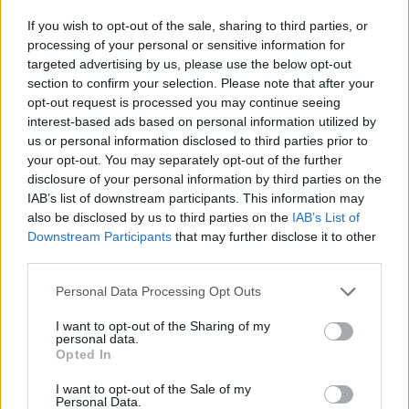
vėliau ir jos nepilnametę
ištuštino žaidimų
If you wish to opt-out of the sale, sharing to third parties, or
dukrą
(2)
automatus
(1)
processing of your personal or sensitive information for
targeted advertising by us, please use the below opt-out
section to confirm your selection. Please note that after your
opt-out request is processed you may continue seeing
interest-based ads based on personal information utilized by
us or personal information disclosed to third parties prior to
your opt-out. You may separately opt-out of the further
disclosure of your personal information by third parties on the
Kriminalai
Kriminalai
IAB’s list of downstream participants. This information may
also be disclosed by us to third parties on the
IAB’s List of
Paramediko nužudymo
Užsidegė lauko pavėsinė:
Downstream Participants
that may further disclose it to other
byloje į laisvę paleistas
vos be namų neliko
third parties.
vienas įtariamųjų
(3)
keturios šeimos
Personal Data Processing Opt Outs
I want to opt-out of the Sharing of my
personal data.
Opted In
I want to opt-out of the Sale of my
Personal Data.