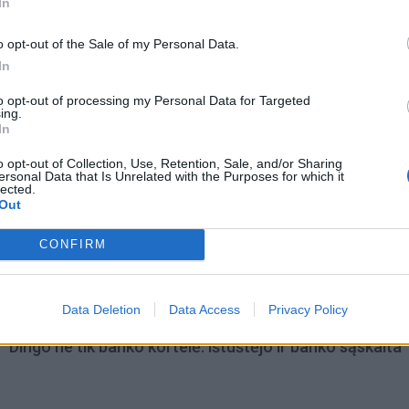
In
o opt-out of the Sale of my Personal Data.
In
to opt-out of processing my Personal Data for Targeted
ing.
In
o opt-out of Collection, Use, Retention, Sale, and/or Sharing
ersonal Data that Is Unrelated with the Purposes for which it
lected.
Out
omiausi
CONFIRM
Užgeso gimnazijos direktoriaus gyvybė
Data Deletion
Data Access
Privacy Policy
Dingo ne tik banko kortelė: ištuštėjo ir banko sąskaita