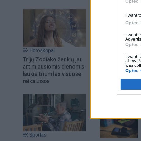
Opted 
I want t
Opted 
I want 
Advertis
Opted 
Horoskopai
I want t
Trijų Zodiako ženklų jau
of my P
was col
artimiausiomis dienomis
Opted 
laukia triumfas visuose
Šiuo metu skait
reikaluose
Sportas