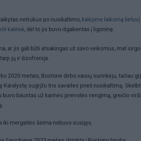
laikytas netrukus po nusikaltimo,
kalėjime laikomą lietuvį
i kaliniai
, dėl to jis buvo išgabentas į ligoninę.
ma, ar jis gali būti atsakingas už savo veiksmus, mat sirgo
arp jų ir šizofrenija.
yko 2020 metais, Bostone dirbo vaisių surinkėju, tačiau grį
nę Karalystę sugrįžo tris savaites prieš nusikaltimą. Skelbt
 buvo baustas už karinės prievolės vengimą, greičio virši
ą.
a iki mergaitės šeima nebuvo susijęs.
 Savickienė 2023 metais išrinkta į Bostono tarybą.