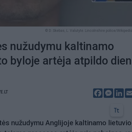
© D. Skebas, L. Valutytė. Lincolnshire police/Wikipedia
ės nužudymu kaltinamo
o byloje artėja atpildo die
Facebook
Messeng
Lin
E.LT
ės nužudymu Anglijoje kaltinamo lietuvio