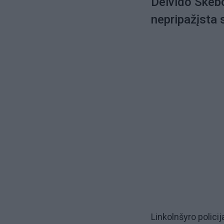
Deivido Skebo
nepripažįsta 
Linkolnšyro policij