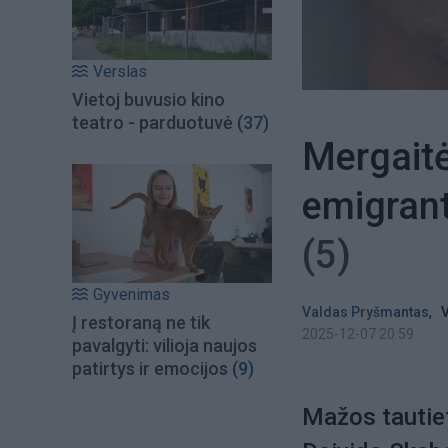
Verslas
Vietoj buvusio kino
teatro - parduotuvė
(37)
Mergait
emigrant
(5)
Gyvenimas
,
Valdas Pryšmantas
V
Į restoraną ne tik
2025-12-07 20:59
pavalgyti: vilioja naujos
patirtys ir emocijos
(9)
Mažos tautiet