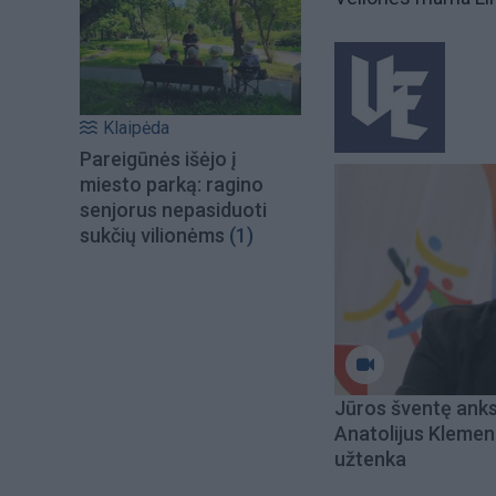
Klaipėda
Pareigūnės išėjo į
miesto parką: ragino
senjorus nepasiduoti
sukčių vilionėms
(1)
Jūros šventę ank
Anatolijus Klemen
užtenka