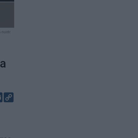
 nuotr.
na
er
kedIn
Email
Copy
Link