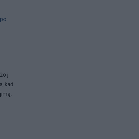
 po
žo į
a, kad
jimą,