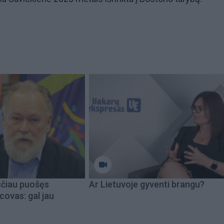
sčiau puošęs
Ar Lietuvoje gyventi brangu?
covas: gal jau