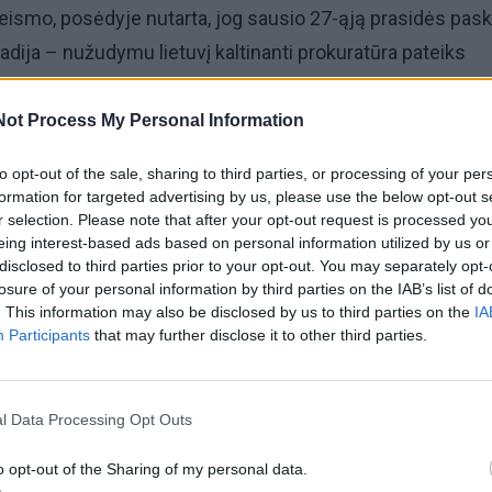
eismo, posėdyje nutarta, jog sausio 27-ąją prasidės pask
dija – nužudymu lietuvį kaltinanti prokuratūra pateiks
mos baigiamosios kalbos, viską įvertins teisėjas ir
Not Process My Personal Information
to opt-out of the sale, sharing to third parties, or processing of your per
iktas bus paskelbtas per dešimt dienų nuo šios datos.
formation for targeted advertising by us, please use the below opt-out s
r selection. Please note that after your opt-out request is processed y
mo posėdyje spalį 26 metų D. Skebas neigė savo kaltę.
eing interest-based ads based on personal information utilized by us or
disclosed to third parties prior to your opt-out. You may separately opt-
losure of your personal information by third parties on the IAB’s list of
mas Rytų Anglijoje esančiame Bostone įvykdytas 2022-ųj
. This information may also be disclosed by us to third parties on the
IA
Participants
that may further disclose it to other third parties.
vo mamos parduotuvės žaidusi devynmetė Lilia Valutytė b
sužalota peiliu.
l Data Processing Opt Outs
o opt-out of the Sharing of my personal data.