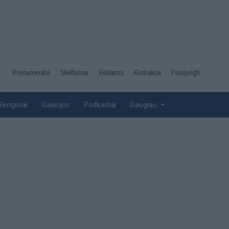
Desktop
Prenumerata
Skelbimai
Reklama
Kontaktai
Prisijungti
menu
top
Renginiai
Galerijos
Podkastai
Daugiau