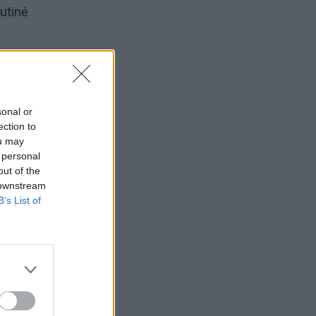
utinė
sonal or
ection to
ou may
 personal
out of the
 downstream
ų
B’s List of
uvo