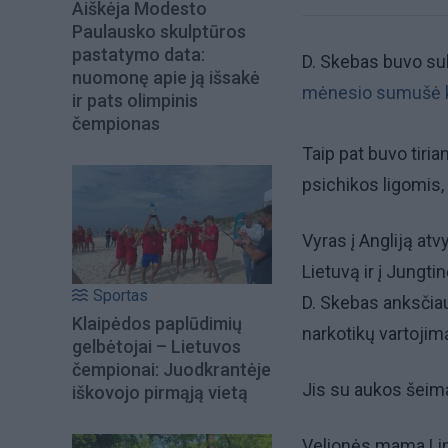
Aiškėja Modesto
Paulausko skulptūros
pastatymo data:
D. Skebas buvo su
nuomonę apie ją išsakė
mėnesio sumušė kit
ir pats olimpinis
čempionas
Taip pat buvo tiria
psichikos ligomis, t
Vyras į Angliją atv
Lietuvą ir į Jungti
Sportas
D. Skebas anksčiau
Klaipėdos paplūdimių
narkotikų vartojim
gelbėtojai – Lietuvos
čempionai: Juodkrantėje
Jis su aukos šeim
iškovojo pirmąją vietą
Velionės mama Lina