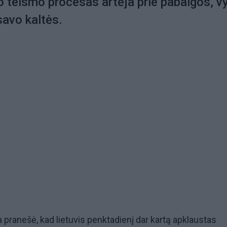
 teismo procesas artėja prie pabaigos, v
savo kaltės.
a pranešė, kad lietuvis penktadienį dar kartą apklaustas