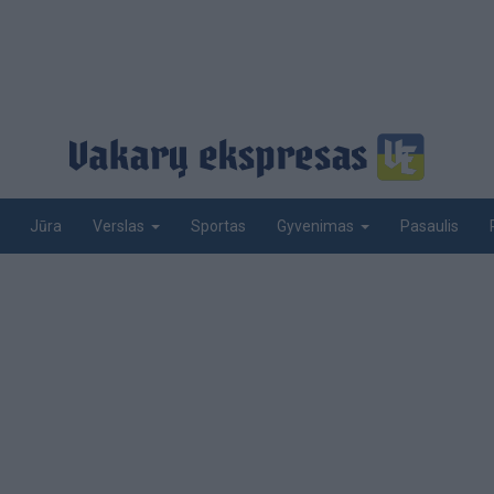
Jūra
Sportas
Pasaulis
Verslas
Gyvenimas