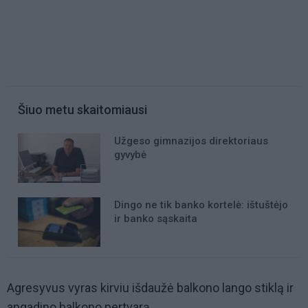
Šiuo metu skaitomiausi
Užgeso gimnazijos direktoriaus
gyvybė
Dingo ne tik banko kortelė: ištuštėjo
ir banko sąskaita
Agresyvus vyras kirviu išdaužė balkono lango stiklą ir
apgadino balkono pertvarą.