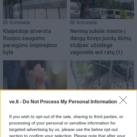
Kriminalai
Kriminalai
Klaipėdoje atversta
Nerimą sukėlė mieste į
Rusijos saugumo
dangų šovęs juodų dūmų
pareigūno šnipinėjimo
stulpas: užsidegė
byla
vagonėlis ant ratų
(1)
Kriminalai
Kriminalai
ve.lt -
Do Not Process My Personal Information
Sukčiai butus „nuomoja“
Tuneliu į Lietuvą bandę
If you wish to opt-out of the sale, sharing to third parties, or
ne tik didmiesčiuose:
patekti migrantai užpuolė
processing of your personal or sensitive information for
spąstai spendžiami
VSAT pareigūnus
(2)
targeted advertising by us, please use the below opt-out
socialiniuose tinkluose
section to confirm your selection. Please note that after your