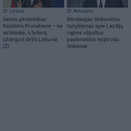
Lietuva
Aktualijos
Seimo pirmininkas:
Mindaugas Sinkevičius:
Kazimira Prunskienė – ne
nutylėjimas apie Lazdijų
viršininkė, o lyderė,
rajone užpultus
uždegusi dirbti Lietuvai
pasieniečius neatrodo
(2)
tinkamai