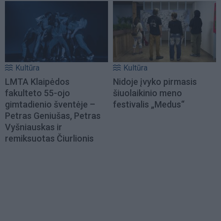
Kultūra
Kultūra
LMTA Klaipėdos
Nidoje įvyko pirmasis
fakulteto 55-ojo
šiuolaikinio meno
gimtadienio šventėje –
festivalis „Medus“
Petras Geniušas, Petras
Vyšniauskas ir
remiksuotas Čiurlionis