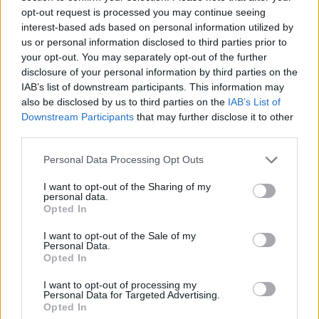
opt-out request is processed you may continue seeing
interest-based ads based on personal information utilized by
us or personal information disclosed to third parties prior to
your opt-out. You may separately opt-out of the further
disclosure of your personal information by third parties on the
IAB’s list of downstream participants. This information may
Kriminalai
Kriminalai
also be disclosed by us to third parties on the
IAB’s List of
Downstream Participants
that may further disclose it to other
Prokurorai iš
Dingo ne tik banko
third parties.
eksparlamentarės
kortelė: ištuštėjo ir banko
Petrauskienės „čekiukų“
sąskaita
(2)
Personal Data Processing Opt Outs
byloje siekia priteisti 1,7
tūkst. eurų
(2)
I want to opt-out of the Sharing of my
personal data.
Opted In
I want to opt-out of the Sale of my
Personal Data.
Opted In
I want to opt-out of processing my
Personal Data for Targeted Advertising.
Kriminalai
Kriminalai
Opted In