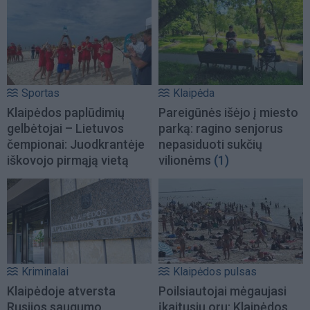
Sportas
Klaipėda
Klaipėdos paplūdimių
Pareigūnės išėjo į miesto
gelbėtojai – Lietuvos
parką: ragino senjorus
čempionai: Juodkrantėje
nepasiduoti sukčių
iškovojo pirmąją vietą
vilionėms
(1)
Kriminalai
Klaipėdos pulsas
Klaipėdoje atversta
Poilsiautojai mėgaujasi
Rusijos saugumo
įkaitusiu oru: Klaipėdos