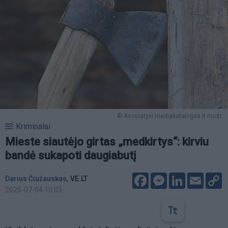
© Asociatyvi mediakatalogas.lt nuotr.
Kriminalai
Mieste siautėjo girtas „medkirtys“: kirviu
bandė sukapoti daugiabutį
Facebook
Messenger
LinkedIn
Email
C
,
Darius Čiužauskas
VE.LT
L
2025-07-04 10:03