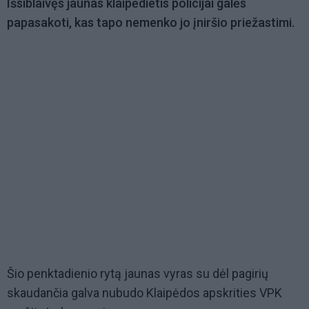
Išsiblaivęs jaunas klaipėdietis policijai galės
papasakoti, kas tapo nemenko jo įniršio priežastimi.
Šio penktadienio rytą jaunas vyras su dėl pagirių
skaudančia galva nubudo Klaipėdos apskrities VPK