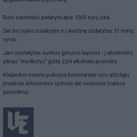
Buto savininkui padaryta apie 1000 eurų žala.
Dėl šio įvykio sulaikytas ir į areštinę uždarytas 31 metų
vyras.
Jam nustatytas sunkus girtumo laipsnis - į alkotesterį
piktas "medkirtys" įpūtė 2,64 alkoholio promilės.
Klaipėdos miesto policijos komisariate vyro atžvilgiu
pradėtas ikiteisminis tyrimas dėl viešosios tvarkos
pažeidimo.