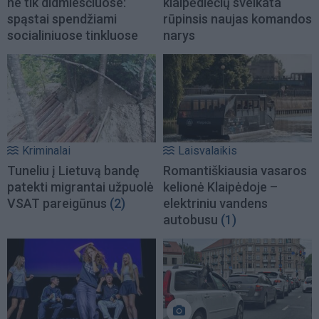
ne tik didmiesčiuose:
klaipėdiečių sveikata
spąstai spendžiami
rūpinsis naujas komandos
socialiniuose tinkluose
narys
Kriminalai
Laisvalaikis
Tuneliu į Lietuvą bandę
Romantiškiausia vasaros
patekti migrantai užpuolė
kelionė Klaipėdoje –
VSAT pareigūnus
(2)
elektriniu vandens
autobusu
(1)