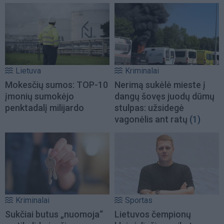
Lietuva
Kriminalai
Mokesčių sumos: TOP-10
Nerimą sukėlė mieste į
įmonių sumokėjo
dangų šovęs juodų dūmų
penktadalį milijardo
stulpas: užsidegė
vagonėlis ant ratų
(1)
Kriminalai
Sportas
Sukčiai butus „nuomoja“
Lietuvos čempionų