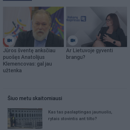
Jūros šventę anksčiau
Ar Lietuvoje gyventi
puošęs Anatolijus
brangu?
Klemencovas: gal jau
užtenka
Šiuo metu skaitomiausi
Kas tas paslaptingas jaunuolis,
rytais stovintis ant tilto?