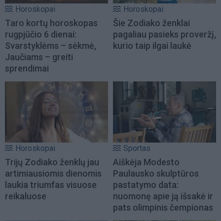
Horoskopai
Horoskopai
Taro kortų horoskopas
Šie Zodiako ženklai
rugpjūčio 6 dienai:
pagaliau pasieks proveržį,
Svarstyklėms – sėkmė,
kurio taip ilgai laukė
Jaučiams – greiti
sprendimai
Horoskopai
Sportas
Trijų Zodiako ženklų jau
Aiškėja Modesto
artimiausiomis dienomis
Paulausko skulptūros
laukia triumfas visuose
pastatymo data:
reikaluose
nuomonę apie ją išsakė ir
pats olimpinis čempionas