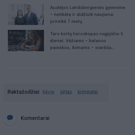
Austėjos Landsbergienės gyvenime
– netikėta ir didžiulė naujiena:
prireikė 7 metų
Taro kortų horoskopas rugpjūčio 5
dienai: Vėžiams – balanso
paieškos, Avinams – svarbūs
patarimai
Raktažodžiai
kirvis
girtas
kriminalai
Komentarai