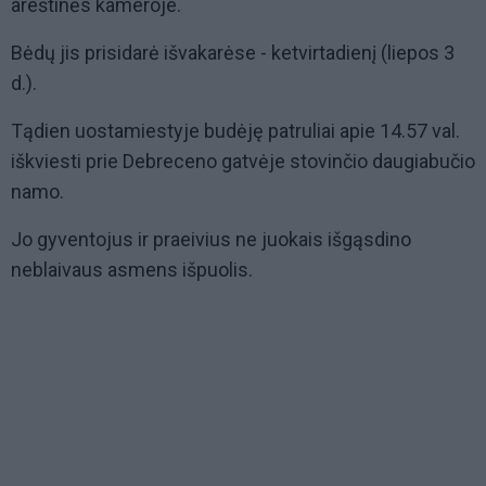
areštinės kameroje.
Bėdų jis prisidarė išvakarėse - ketvirtadienį (liepos 3
d.).
Tądien uostamiestyje budėję patruliai apie 14.57 val.
iškviesti prie Debreceno gatvėje stovinčio daugiabučio
namo.
Jo gyventojus ir praeivius ne juokais išgąsdino
neblaivaus asmens išpuolis.