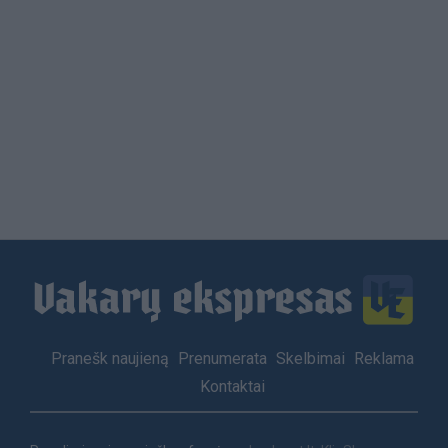
Load
More
Footer
Pranešk naujieną
Prenumerata
Skelbimai
Reklama
menu
Kontaktai