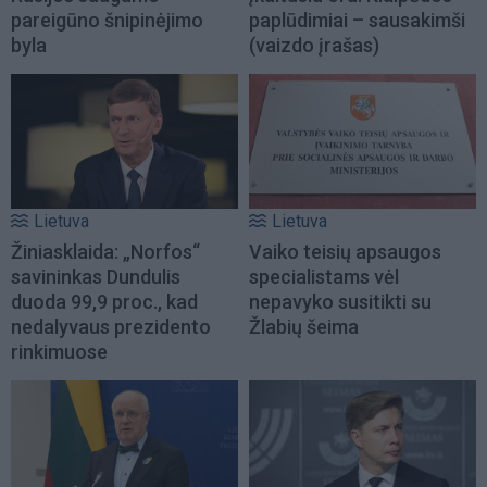
pareigūno šnipinėjimo
paplūdimiai – sausakimši
byla
(vaizdo įrašas)
Lietuva
Lietuva
Žiniasklaida: „Norfos“
Vaiko teisių apsaugos
savininkas Dundulis
specialistams vėl
duoda 99,9 proc., kad
nepavyko susitikti su
nedalyvaus prezidento
Žlabių šeima
rinkimuose