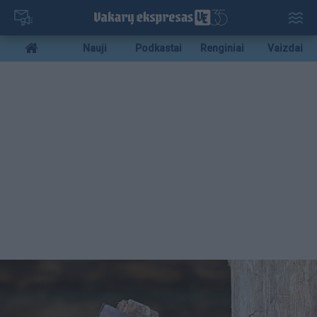
Pereiti
į
pagrindinį
Mobile
Nauji
Podkastai
Renginiai
Vaizdai
turinį
menu
bottom