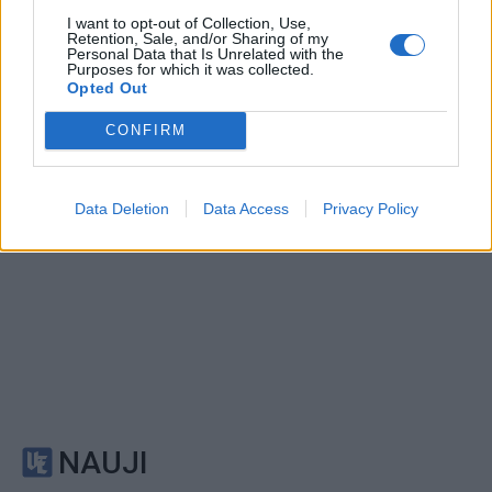
Brandaus amžiaus vyras
Griebė pirmą iš eilės:
I want to opt-out of Collection, Use,
jėgų neteko prie laiptinės:
„pasimovė“ ant netikros
Retention, Sale, and/or Sharing of my
praeiviai pastebėjo per
internetinės svetainės
(1)
Personal Data that Is Unrelated with the
Purposes for which it was collected.
vėlai
Opted Out
CONFIRM
Data Deletion
Data Access
Privacy Policy
NAUJI