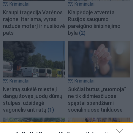
Kriminalai
Kriminalai
Kraupi tragedija Varėnos
Klaipėdoje atversta
rajone: įtariama, vyras
Rusijos saugumo
nužudė moterį ir nusišovė
pareigūno šnipinėjimo
pats
byla
(2)
Kriminalai
Kriminalai
Nerimą sukėlė mieste į
Sukčiai butus „nuomoja“
dangų šovęs juodų dūmų
ne tik didmiesčiuose:
stulpas: užsidegė
spąstai spendžiami
vagonėlis ant ratų
(1)
socialiniuose tinkluose