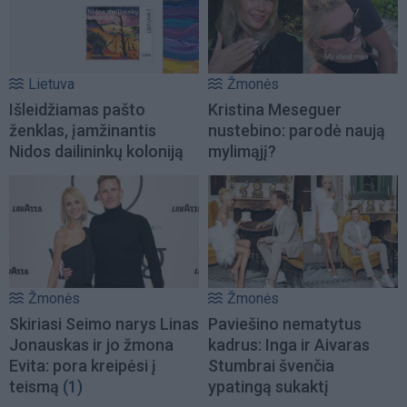
Lietuva
Žmonės
Išleidžiamas pašto
Kristina Meseguer
ženklas, įamžinantis
nustebino: parodė naują
Nidos dailininkų koloniją
mylimąjį?
Žmonės
Žmonės
Skiriasi Seimo narys Linas
Paviešino nematytus
Jonauskas ir jo žmona
kadrus: Inga ir Aivaras
Evita: pora kreipėsi į
Stumbrai švenčia
teismą
(1)
ypatingą sukaktį