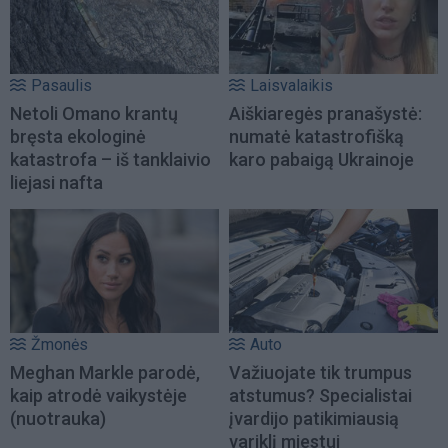
Pasaulis
Laisvalaikis
Netoli Omano krantų
Aiškiaregės pranašystė:
bręsta ekologinė
numatė katastrofišką
katastrofa – iš tanklaivio
karo pabaigą Ukrainoje
liejasi nafta
Žmonės
Auto
Meghan Markle parodė,
Važiuojate tik trumpus
kaip atrodė vaikystėje
atstumus? Specialistai
(nuotrauka)
įvardijo patikimiausią
variklį miestui