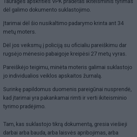
Tauragės apskrities VPK pradėtas ikiteisminis tyrimas
dėl galimo dokumento suklastojimo.
Įtarimai dėl šio nusikaltimo padarymo krinta ant 34
metų moters.
Dėl jos veiksmų į policiją su oficialiu pareiškimu dar
rugsėjo mėnesio pabaigoje kreipėsi 27 metų vyras.
Pareiškėjo teigimu, minėta moteris galimai suklastojo
jo individualios veiklos apskaitos žurnalą.
Surinkę papildomus duomenis pareigūnai nusprendė,
kad įtarimai yra pakankamai rimti ir verti ikiteisminio
tyrimo pradėjimo.
Tam, kas suklastojo tikrą dokumentą, gresia viešieji
darbai arba bauda, arba laisvės apribojimas, arba