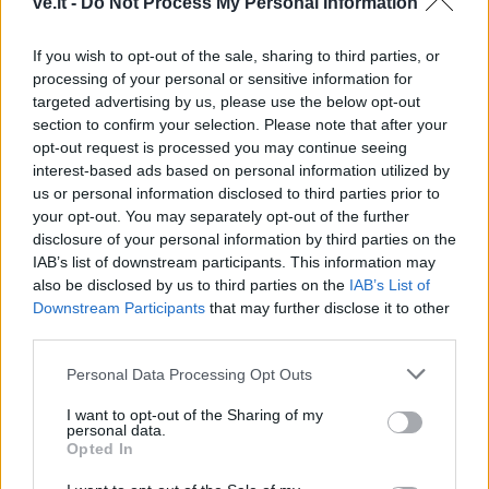
ve.lt -
Do Not Process My Personal Information
If you wish to opt-out of the sale, sharing to third parties, or
processing of your personal or sensitive information for
Kriminalai
Kriminalai
targeted advertising by us, please use the below opt-out
Tuneliu į Lietuvą bandę
Prokurorai iš
section to confirm your selection. Please note that after your
patekti migrantai užpuolė
eksparlamentarės
opt-out request is processed you may continue seeing
VSAT pareigūnus
(2)
Petrauskienės „čekiukų“
interest-based ads based on personal information utilized by
us or personal information disclosed to third parties prior to
byloje siekia priteisti 1,7
your opt-out. You may separately opt-out of the further
tūkst. eurų
(2)
disclosure of your personal information by third parties on the
IAB’s list of downstream participants. This information may
also be disclosed by us to third parties on the
IAB’s List of
Downstream Participants
that may further disclose it to other
third parties.
Personal Data Processing Opt Outs
Kriminalai
Kriminalai
I want to opt-out of the Sharing of my
Dingo ne tik banko
Brandaus amžiaus vyras
personal data.
Opted In
kortelė: ištuštėjo ir banko
jėgų neteko prie laiptinės:
sąskaita
(2)
praeiviai pastebėjo per