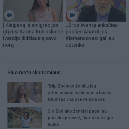
Į Klaipėdą iš emigracijos
Jūros šventę anksčiau
grįžusi Karina Kučinskienė
puošęs Anatolijus
įvardijo didžiausią savo
Klemencovas: gal jau
norą
užtenka
Šiuo metu skaitomiausi
Trijų Zodiako ženklų jau
artimiausiomis dienomis laukia
triumfas visuose reikaluose
Šie Zodiako ženklai pagaliau
pasieks proveržį, kurio taip ilgai
laukė