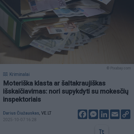
© Pixabay.com
Kriminalai
Moteriška klasta ar šaltakraujiškas
išskaičiavimas: nori supykdyti su mokesčių
inspektoriais
Facebook
Messenger
LinkedIn
Email
C
,
Darius Čiužauskas
VE.LT
L
2025-10-07 16:28