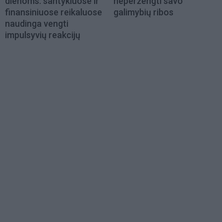
dienoms: santykiuose ir
neperžengti savo
finansiniuose reikaluose
galimybių ribos
naudinga vengti
impulsyvių reakcijų
Load
More