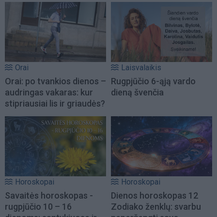
Orai
Laisvalaikis
Orai: po tvankios dienos –
Rugpjūčio 6-ąją vardo
audringas vakaras: kur
dieną švenčia
stipriausiai lis ir griaudės?
Horoskopai
Horoskopai
Savaitės horoskopas -
Dienos horoskopas 12
rugpjūčio 10 – 16
Zodiako ženklų: svarbu