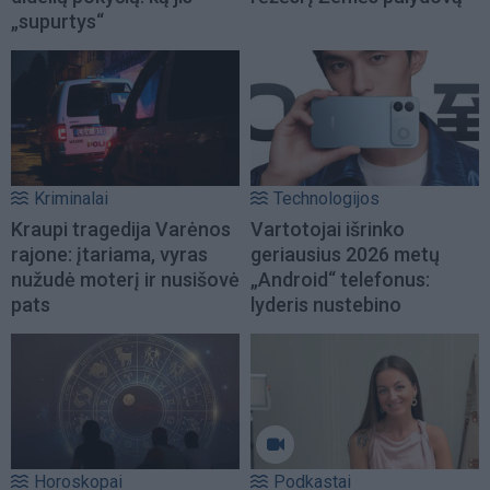
„supurtys“
Kriminalai
Technologijos
Kraupi tragedija Varėnos
Vartotojai išrinko
rajone: įtariama, vyras
geriausius 2026 metų
nužudė moterį ir nusišovė
„Android“ telefonus:
pats
lyderis nustebino
Horoskopai
Podkastai