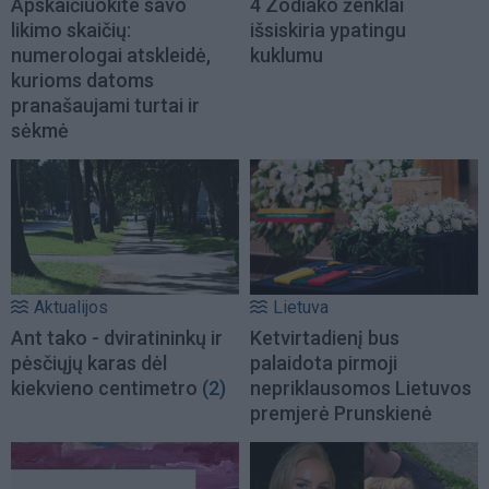
Apskaičiuokite savo
4 Zodiako ženklai
likimo skaičių:
išsiskiria ypatingu
numerologai atskleidė,
kuklumu
kurioms datoms
pranašaujami turtai ir
sėkmė
Aktualijos
Lietuva
Ant tako - dviratininkų ir
Ketvirtadienį bus
pėsčiųjų karas dėl
palaidota pirmoji
kiekvieno centimetro
(2)
nepriklausomos Lietuvos
premjerė Prunskienė