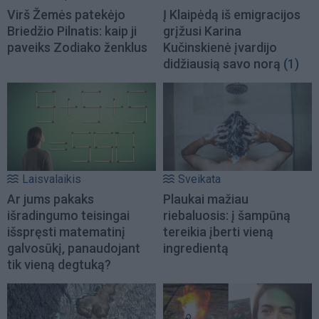
Virš Žemės patekėjo
Į Klaipėdą iš emigracijos
Briedžio Pilnatis: kaip ji
grįžusi Karina
paveiks Zodiako ženklus
Kučinskienė įvardijo
didžiausią savo norą
(1)
Laisvalaikis
Sveikata
Ar jums pakaks
Plaukai mažiau
išradingumo teisingai
riebaluosis: į šampūną
išspręsti matematinį
tereikia įberti vieną
galvosūkį, panaudojant
ingredientą
tik vieną degtuką?