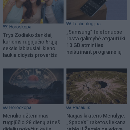
Technologijos
Horoskopai
„Samsung“ telefonuose
Trys Zodiako ženklai,
rasta galimybė atgauti iki
kuriems rugpjūčio 6-ąją
10 GB atminties
seksis labiausiai: kieno
neištrinant programėlių
laukia didysis proveržis
Horoskopai
Pasaulis
Mėnulio užtemimas
Naujas krateris Mėnulyje:
rugpjūčio 28 dieną atneš
„SpaceX“ raketos liekana
didelių pokyčių: ką jis
rėžėsi į Žemės palydovą