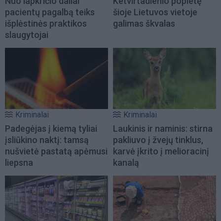
Nuo lapkričio daliai
Ketvirtadienio popietę
pacientų pagalbą teiks
šioje Lietuvos vietoje
išplėstinės praktikos
galimas škvalas
slaugytojai
Kriminalai
Kriminalai
Padegėjas į kiemą tyliai
Laukinis ir naminis: stirna
įsliūkino naktį: tamsą
pakliuvo į žvejų tinklus,
nušvietė pastatą apėmusi
karvė įkrito į melioracinį
liepsna
kanalą