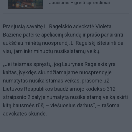
Jaučiams – greiti sprendimai
Praėjusią savaitę L. Ragelskio advokatė Violeta
Bazienė pateikė apeliacinį skundą ir prašo panaikinti
aukščiau minėtą nuosprendį, L. Ragelskį išteisinti dėl
visų jam inkriminuotų nusikalstamų veikų.
„Jei teismas spręstų, jog Laurynas Ragelskis yra
kaltas, įvykdęs skundžiamajame nuosprendyje
numatytas nusikalstamas veikas, prašome už
Lietuvos Respublikos baudžiamojo kodekso 312
straipsnio 2 dalyje numatytą nusikalstamą veiką skirti
kitą bausmės rūšį – viešuosius darbus“, – rašoma
advokatės skunde.