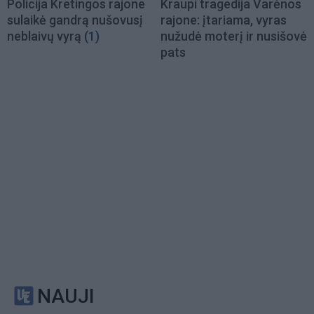
Policija Kretingos rajone
Kraupi tragedija Varėnos
sulaikė gandrą nušovusį
rajone: įtariama, vyras
neblaivų vyrą
(1)
nužudė moterį ir nusišovė
pats
NAUJI