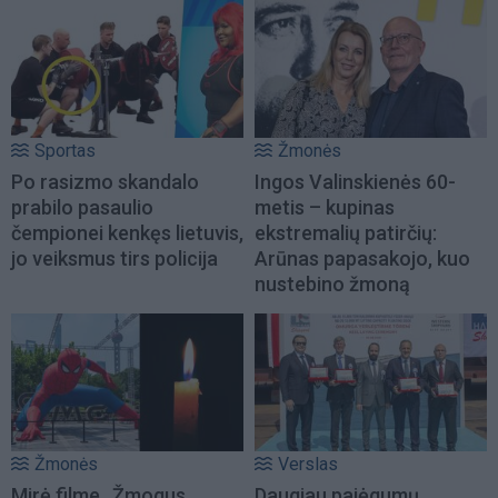
Sportas
Žmonės
Po rasizmo skandalo
Ingos Valinskienės 60-
prabilo pasaulio
metis – kupinas
čempionei kenkęs lietuvis,
ekstremalių patirčių:
jo veiksmus tirs policija
Arūnas papasakojo, kuo
nustebino žmoną
Žmonės
Verslas
Mirė filme „Žmogus
Daugiau pajėgumų