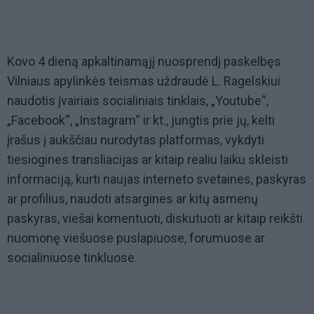
Kovo 4 dieną apkaltinamąjį nuosprendį paskelbęs
Vilniaus apylinkės teismas uždraudė L. Ragelskiui
naudotis įvairiais socialiniais tinklais, „Youtube“,
„Facebook“, „Instagram“ ir kt., jungtis prie jų, kelti
įrašus į aukščiau nurodytas platformas, vykdyti
tiesiogines transliacijas ar kitaip realiu laiku skleisti
informaciją, kurti naujas interneto svetaines, paskyras
ar profilius, naudoti atsargines ar kitų asmenų
paskyras, viešai komentuoti, diskutuoti ar kitaip reikšti
nuomonę viešuose puslapiuose, forumuose ar
socialiniuose tinkluose.