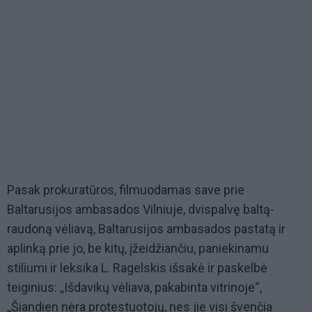
Pasak prokuratūros, filmuodamas save prie
Baltarusijos ambasados Vilniuje, dvispalvę baltą-
raudoną vėliavą, Baltarusijos ambasados pastatą ir
aplinką prie jo, be kitų, įžeidžiančiu, paniekinamu
stiliumi ir leksika L. Ragelskis išsakė ir paskelbė
teiginius: ,,Išdavikų vėliava, pakabinta vitrinoje“,
,,Šiandien nėra protestuotojų, nes jie visi švenčia