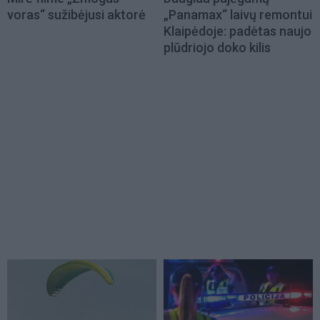
voras“ sužibėjusi aktorė
„Panamax“ laivų remontui
Klaipėdoje: padėtas naujo
plūdriojo doko kilis