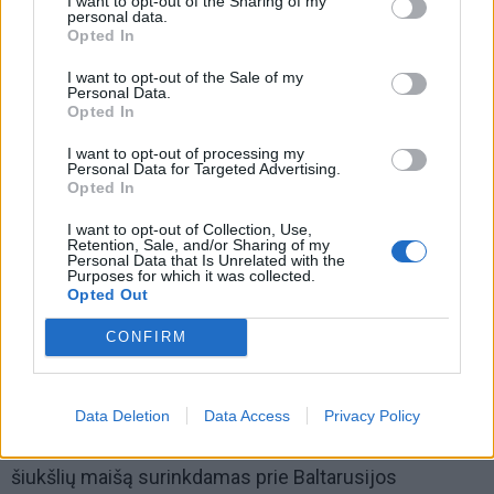
I want to opt-out of the Sharing of my
Baltarusijos ambasados pastatytus nuo Minsko
personal data.
Opted In
režimo žuvusių aktyvistų portretus, pastatytas
žvakes, gėles.
I want to opt-out of the Sale of my
Personal Data.
Opted In
I want to opt-out of processing my
Personal Data for Targeted Advertising.
Opted In
I want to opt-out of Collection, Use,
Retention, Sale, and/or Sharing of my
Personal Data that Is Unrelated with the
Purposes for which it was collected.
Opted Out
CONFIRM
Data Deletion
Data Access
Privacy Policy
Duodamas parodymus kaltinamasis sakė, kad į
šiukšlių maišą surinkdamas prie Baltarusijos