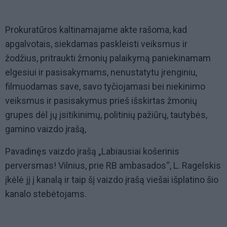
Prokuratūros kaltinamajame akte rašoma, kad
apgalvotais, siekdamas paskleisti veiksmus ir
žodžius, pritraukti žmonių palaikymą paniekinamam
elgesiui ir pasisakymams, nenustatytu įrenginiu,
filmuodamas save, savo tyčiojamasi bei niekinimo
veiksmus ir pasisakymus prieš išskirtas žmonių
grupes dėl jų įsitikinimų, politinių pažiūrų, tautybės,
gamino vaizdo įrašą,
Pavadinęs vaizdo įrašą „Labiausiai košerinis
perversmas! Vilnius, prie RB ambasados“, L. Ragelskis
įkėlė jį į kanalą ir taip šį vaizdo įrašą viešai išplatino šio
kanalo stebėtojams.