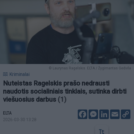
© Laurynas Ragelskis. ELTA / Žygimantas Gedvila
Kriminalai
Nuteistas Ragelskis prašo nedrausti
naudotis socialiniais tinklais, sutinka dirbti
viešuosius darbus
(1)
Facebook
Messenger
LinkedIn
Email
C
ELTA
L
2026-03-30 13:28