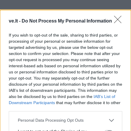
ve.lt -
Do Not Process My Personal Information
If you wish to opt-out of the sale, sharing to third parties, or
processing of your personal or sensitive information for
targeted advertising by us, please use the below opt-out
section to confirm your selection. Please note that after your
Pasak prokuratūros, L. Ragelskis tokiu būdu viešai
opt-out request is processed you may continue seeing
tyčiojosi, niekino asmenų grupes, išskirtas dėl jų
interest-based ads based on personal information utilized by
įsitikinimų, politinių pažiūrų, tautybės, t. y.
us or personal information disclosed to third parties prior to
your opt-out. You may separately opt-out of the further
protestuojančius prieš A. Lukašenkos režimą,
disclosure of your personal information by third parties on the
priklausančius Baltarusijos demokratinei opozicijai,
IAB’s list of downstream participants. This information may
baltarusius bei žydus.
also be disclosed by us to third parties on the
IAB’s List of
Downstream Participants
that may further disclose it to other
third parties.
Taip pat, prokuratūros duomenimis, viename iš vaizdo
įrašų L. Ragelskis fiksavo, kaip esą išniekino viešąją
Personal Data Processing Opt Outs
pagarbos vietą – į šiukšlių maišą sukrovė prie