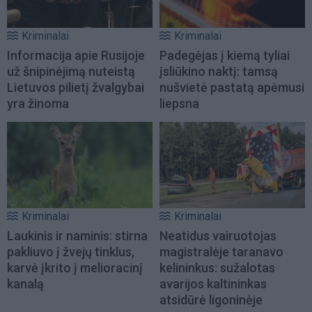
Kriminalai
Kriminalai
Informacija apie Rusijoje
Padegėjas į kiemą tyliai
už šnipinėjimą nuteistą
įsliūkino naktį: tamsą
Lietuvos pilietį žvalgybai
nušvietė pastatą apėmusi
yra žinoma
liepsna
Kriminalai
Kriminalai
Laukinis ir naminis: stirna
Neatidus vairuotojas
pakliuvo į žvejų tinklus,
magistralėje taranavo
karvė įkrito į melioracinį
kelininkus: sužalotas
kanalą
avarijos kaltininkas
atsidūrė ligoninėje