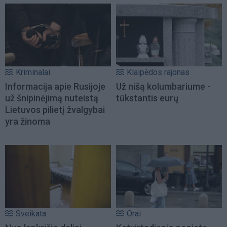
Kriminalai
Klaipėdos rajonas
Informacija apie Rusijoje
Už nišą kolumbariume -
už šnipinėjimą nuteistą
tūkstantis eurų
Lietuvos pilietį žvalgybai
yra žinoma
Sveikata
Orai