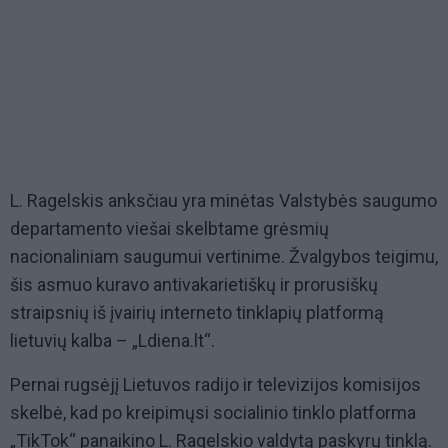
L. Ragelskis anksčiau yra minėtas Valstybės saugumo
departamento viešai skelbtame grėsmių
nacionaliniam saugumui vertinime. Žvalgybos teigimu,
šis asmuo kuravo antivakarietiškų ir prorusiškų
straipsnių iš įvairių interneto tinklapių platformą
lietuvių kalba – „Ldiena.lt“.
Pernai rugsėjį Lietuvos radijo ir televizijos komisijos
skelbė, kad po kreipimųsi socialinio tinklo platforma
„TikTok“ panaikino L. Ragelskio valdytą paskyrų tinklą.