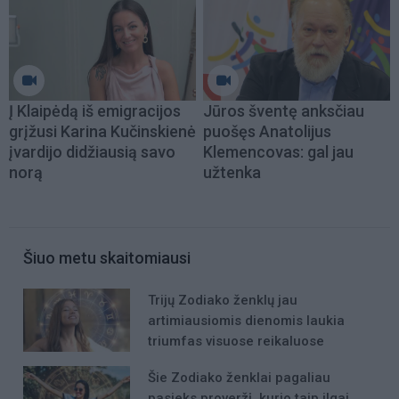
Į Klaipėdą iš emigracijos
Jūros šventę anksčiau
grįžusi Karina Kučinskienė
puošęs Anatolijus
įvardijo didžiausią savo
Klemencovas: gal jau
norą
užtenka
Šiuo metu skaitomiausi
Trijų Zodiako ženklų jau
artimiausiomis dienomis laukia
triumfas visuose reikaluose
Šie Zodiako ženklai pagaliau
pasieks proveržį, kurio taip ilgai