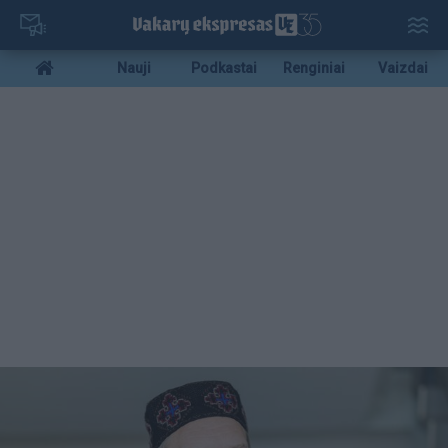
Pereiti
į
pagrindinį
Mobile
Nauji
Podkastai
Renginiai
Vaizdai
turinį
menu
bottom