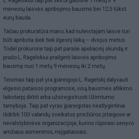
L. Ragelskiui taip pat skirta galutinė 1 metų ir 9
mėnesių laisvės apribojimo bausmė bei 12,5 tūkst.
eurų bauda.
Tačiau prokuratūra mano, kad nuteistajam laisvė turi
būti apribota šiek tiek ilgesnį laiką – dvejus metus.
Todėl prokurorai taip pat parašė apeliacinį skundą ir
prašo L. Ragelskiui prailginti laisvės apribojimo
bausmę nuo 1 metų 9 mėnesių iki 2 metų.
Teismas taip pat yra įpareigojo L. Ragelskį dalyvauti
elgesio pataisos programose, visą bausmės atlikimo
laikotarpį dirbti arba užsiregistruoti Užimtumo
tarnyboje. Taip pat vyras įpareigotas neatlygintinai
išdirbti 100 valandų sveikatos priežiūros įstaigose ar
nevalstybinėse organizacijoje, kurios rūpinasi senyvo
amžiaus asmenimis, neįgaliaisiais.