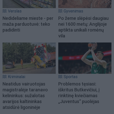
Verslas
Gyvenimas
Nedideliame mieste - per
Po žeme slėpėsi daugiau
maža parduotuvė: teko
nei 1600 metų: Anglijoje
padidinti
aptikta unikali romėnų
vila
Kriminalai
Sportas
Neatidus vairuotojas
Problemos tęsiasi:
magistralėje taranavo
iškritus Butkevičiui, į
kelininkus: sužalotas
rinktinę kviečiamas
avarijos kaltininkas
„Juventus“ puolėjas
atsidūrė ligoninėje