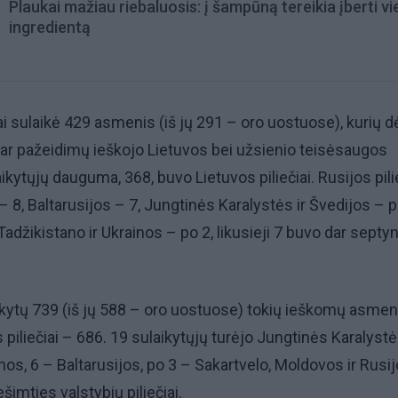
Plaukai mažiau riebaluosis: į šampūną tereikia įberti v
ingredientą
i sulaikė 429 asmenis (iš jų 291 – oro uostuose), kurių d
ų ar pažeidimų ieškojo Lietuvos bei užsienio teisėsaugos
laikytųjų dauguma, 368, buvo Lietuvos piliečiai. Rusijos pil
 – 8, Baltarusijos – 7, Jungtinės Karalystės ir Švedijos – p
Tadžikistano ir Ukrainos – po 2, likusieji 7 buvo dar septyn
kytų 739 (iš jų 588 – oro uostuose) tokių ieškomų asmenų
piliečiai – 686. 19 sulaikytųjų turėjo Jungtinės Karalyst
inos, 6 – Baltarusijos, po 3 – Sakartvelo, Moldovos ir Rusij
ešimties valstybių piliečiai.