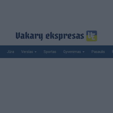
Jūra
Sportas
Pasaulis
Verslas
Gyvenimas