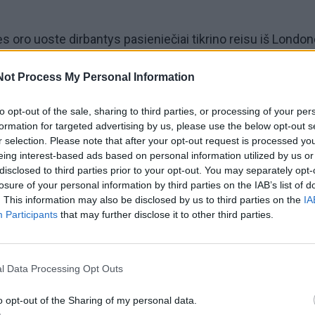
ės oro uoste dirbantys pasieniečiai tikrino reisu iš Londo
ė) atskridusių keleivių dokumentus. Tarp jų buvo 27-erių
Not Process My Personal Information
is, VSAT duomenimis, už britų įstatymų pažeidimus buvo
gtinės Karalystės.
to opt-out of the sale, sharing to third parties, or processing of your per
formation for targeted advertising by us, please use the below opt-out s
r selection. Please note that after your opt-out request is processed y
šsiaiškino, kad daugiau kaip prieš pusantrų metų, 2023-ejų
eing interest-based ads based on personal information utilized by us or
cija paskelbė šio vyro paiešką. Panevėžio gyventojas yra
disclosed to third parties prior to your opt-out. You may separately opt-
losure of your personal information by third parties on the IAB’s list of
stama veika. Vengdamas teisingumo, jis pasislėpė nuo
. This information may also be disclosed by us to third parties on the
IA
 ir, kaip paaiškėjo vėliau, pabėgo iš Lietuvos.
Participants
that may further disclose it to other third parties.
evėžietį sulaikė ir pristatė į Vilniaus oro uosto pasienio
arnybines patalpas. Informavus paieškos iniciatorių, tą p
l Data Processing Opt Outs
sulaikytąjį perdavė Vilniaus policijos konvojui.
o opt-out of the Sharing of my personal data.