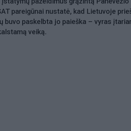
ž įstatymų pažeidimus grąžintą Panevėžio
AT pareigūnai nustatė, kad Lietuvoje prie
 buvo paskelbta jo paieška – vyras įtari
kalstamą veiką.