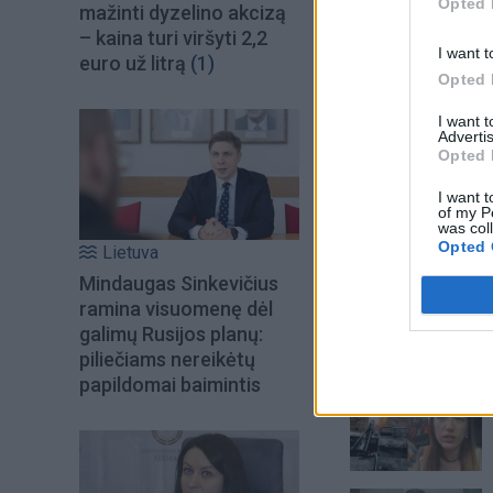
Opted 
mažinti dyzelino akcizą
– kaina turi viršyti 2,2
I want t
euro už litrą
(1)
Opted 
I want 
Advertis
Opted 
I want t
of my P
was col
Opted 
Lietuva
Mindaugas Sinkevičius
ramina visuomenę dėl
galimų Rusijos planų:
Šiuo metu skait
piliečiams nereikėtų
papildomai baimintis