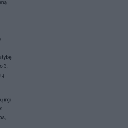
ieną
ėl
ietybę
o 3,
ių
 irgi
ės
os,