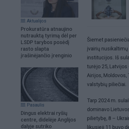
Aktualijos
Prokuratūra atnaujino
nutrauktą tyrimą dėl per
Šiemet pasieniečia
LSDP tarybos posėdį
įvairių nusikaltim
rasto slapta
įrašinėjančio įrenginio
institucijos. Iš su
turėjo 25, Latvijos
Airijos, Moldovos, 
valstybių piliečiai.
Tarp 2024 m. sulai
Pasaulis
dominavo Lietuvos 
Dingus elektrai ryšių
pilietybę, 8 – Ukra
centre, didelėje Anglijos
dalyje sutriko
likusieji 11 buvo d