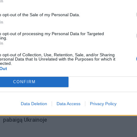
In
o opt-out of the Sale of my Personal Data.
In
to opt-out of processing my Personal Data for Targeted
ing.
In
o opt-out of Collection, Use, Retention, Sale, and/or Sharing
ersonal Data that Is Unrelated with the Purposes for which it
lected.
Out
CONFIRM
omiausi
Data Deletion
Data Access
Privacy Policy
Aiškiaregės pranašystė: numatė katastrofišką karo
pabaigą Ukrainoje