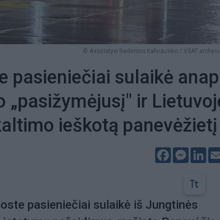
© Asociatyvi Gedimino Kalinauskio / VSAT archyvo
e pasieniečiai sulaikė ana
„pasižymėjusį" ir Lietuvoj
kaltimo ieškotą panevėžietį
Facebook
Messeng
Lin
uoste pasieniečiai sulaikė iš Jungtinės