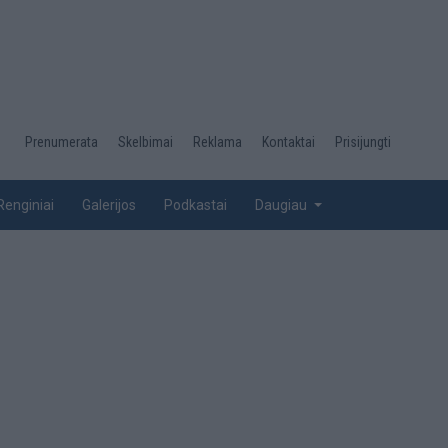
Desktop
Prenumerata
Skelbimai
Reklama
Kontaktai
Prisijungti
menu
top
Renginiai
Galerijos
Podkastai
Daugiau