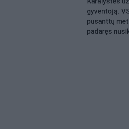
Karalystės u
gyventoją. VS
pusanttų metų
padaręs nusi