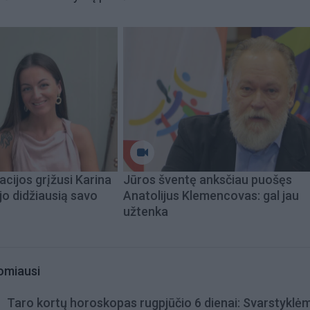
acijos grįžusi Karina
Jūros šventę anksčiau puošęs
jo didžiausią savo
Anatolijus Klemencovas: gal jau
užtenka
omiausi
Taro kortų horoskopas rugpjūčio 6 dienai: Svarstyklė