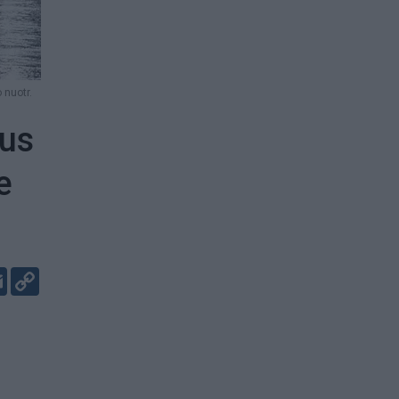
 nuotr.
pus
e
er
kedIn
Email
Copy
Link