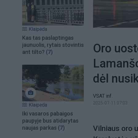
Klaipėda
Kas tas paslaptingas
Oro uost
jaunuolis, rytais stovintis
ant tilto?
(7)
Lamanšo 
dėl nusi
VSAT inf.
2025-07-11 07:03
Klaipėda
Iki vasaros pabaigos
paupyje bus atidarytas
Vilniaus oro 
naujas parkas
(7)