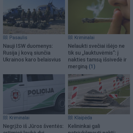
Pasaulis
Kriminalai
Nauji ISW duomenys:
Nelaukti svečiai išėjo ne
Rusija į kovą siunčia
tik su „lauktuvėmis“: į
Ukrainos karo belaisvius
nakties tamsą išsivedė ir
merginą
(1)
Kriminalai
Klaipėda
Negrįžo iš Jūros šventės:
Kelininkai gali
artimieji laukė dvi
patriukšmauti naktį: