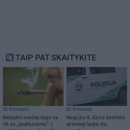
TAIP PAT SKAITYKITE
Kriminalai
Kriminalai
Nelaukti svečiai išėjo ne
Negrįžo iš Jūros šventės:
tik su „lauktuvėmis“: į
artimieji laukė dvi