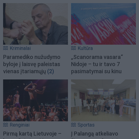
Kriminalai
Kultūra
Paramediko nužudymo
„Scanorama vasara“
byloje į laisvę paleistas
Nidoje – tu ir tavo 7
vienas įtariamųjų
(2)
pasimatymai su kinu
Renginiai
Sportas
Pirmą kartą Lietuvoje –
Į Palangą atkeliavo