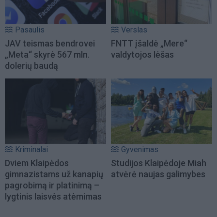
Pasaulis
Verslas
JAV teismas bendrovei
FNTT įšaldė „Mere“
„Meta“ skyrė 567 mln.
valdytojos lėšas
dolerių baudą
Kriminalai
Gyvenimas
Dviem Klaipėdos
Studijos Klaipėdoje Miah
gimnazistams už kanapių
atvėrė naujas galimybes
pagrobimą ir platinimą –
lygtinis laisvės atėmimas