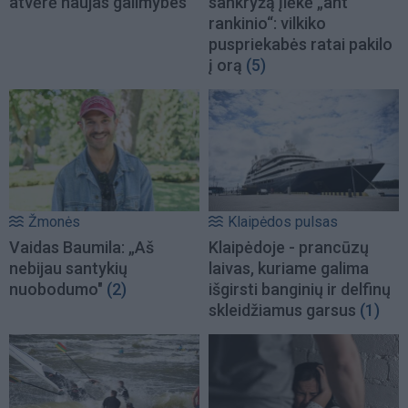
atvėrė naujas galimybes
sankryžą įlėkė „ant
rankinio“: vilkiko
puspriekabės ratai pakilo
į orą
(5)
Žmonės
Klaipėdos pulsas
Vaidas Baumila: „Aš
Klaipėdoje - prancūzų
nebijau santykių
laivas, kuriame galima
nuobodumo"
(2)
išgirsti banginių ir delfinų
skleidžiamus garsus
(1)