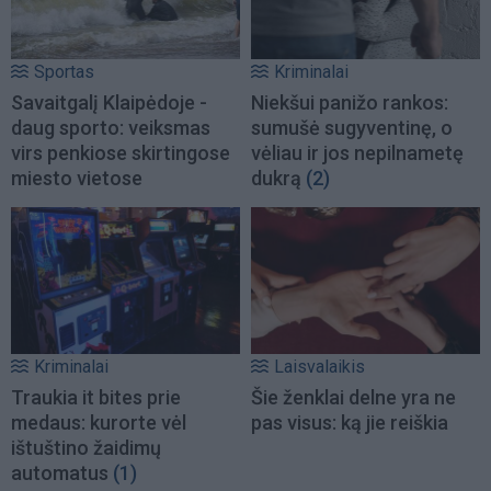
Sportas
Kriminalai
Savaitgalį Klaipėdoje -
Niekšui panižo rankos:
daug sporto: veiksmas
sumušė sugyventinę, o
virs penkiose skirtingose
vėliau ir jos nepilnametę
miesto vietose
dukrą
(2)
Kriminalai
Laisvalaikis
Traukia it bites prie
Šie ženklai delne yra ne
medaus: kurorte vėl
pas visus: ką jie reiškia
ištuštino žaidimų
automatus
(1)