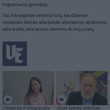
Pagramančio girininkija.
Tas, kas pagrobė svetimą turtą, baudžiamas
viešaisiais darbais arba bauda, arba laisvės apribojimu,
arba areštu, arba laisvės atėmimu iki trejų metų.
Į Klaipėdą iš emigracijos
Jūros šventę anksčiau