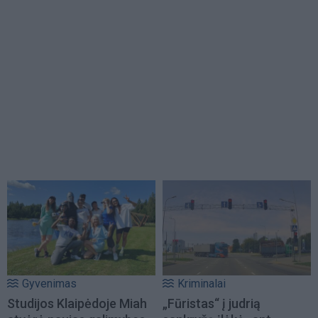
Gyvenimas
Kriminalai
Studijos Klaipėdoje Miah
„Fūristas“ į judrią