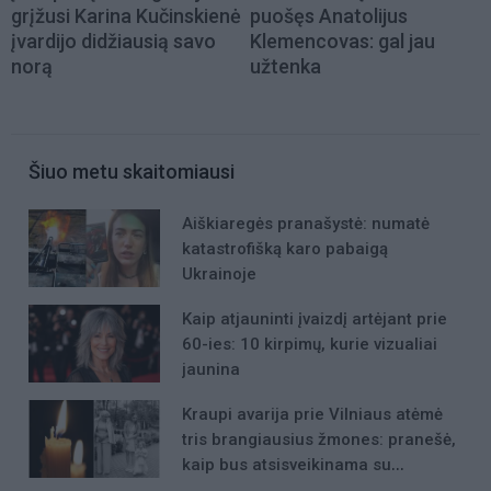
grįžusi Karina Kučinskienė
puošęs Anatolijus
įvardijo didžiausią savo
Klemencovas: gal jau
norą
užtenka
Šiuo metu skaitomiausi
Aiškiaregės pranašystė: numatė
katastrofišką karo pabaigą
Ukrainoje
Kaip atjauninti įvaizdį artėjant prie
60-ies: 10 kirpimų, kurie vizualiai
jaunina
Kraupi avarija prie Vilniaus atėmė
tris brangiausius žmones: pranešė,
kaip bus atsisveikinama su
mergaite, jos mama ir močiute