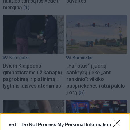
nakties tamsą išsivedė ir
savaites
merginą
(1)
Kriminalai
Kriminalai
Dviem Klaipėdos
„Fūristas“ į judrią
gimnazistams už kanapių
sankryžą įlėkė „ant
pagrobimą ir platinimą –
rankinio“: vilkiko
lygtinis laisvės atėmimas
puspriekabės ratai pakilo
į orą
(5)
ve.lt -
Do Not Process My Personal Information