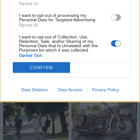
Opted In
I want to opt-out of processing my
Personal Data for Targeted Advertising.
Opted In
I want to opt-out of Collection, Use,
Retention, Sale, and/or Sharing of my
Personal Data that Is Unrelated with the
Purposes for which it was collected.
Opted Out
CONFIRM
NAUJI
Data Deletion
Data Access
Privacy Policy