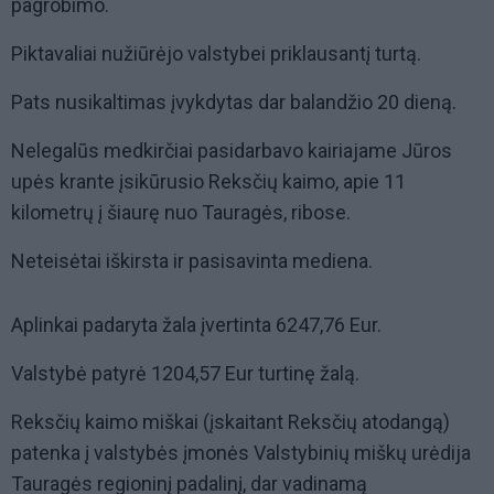
pagrobimo.
Piktavaliai nužiūrėjo valstybei priklausantį turtą.
Pats nusikaltimas įvykdytas dar balandžio 20 dieną.
Nelegalūs medkirčiai pasidarbavo kairiajame Jūros
upės krante įsikūrusio Reksčių kaimo, apie 11
kilometrų į šiaurę nuo Tauragės, ribose.
Neteisėtai iškirsta ir pasisavinta mediena.
Aplinkai padaryta žala įvertinta 6247,76 Eur.
Valstybė patyrė 1204,57 Eur turtinę žalą.
Reksčių kaimo miškai (įskaitant Reksčių atodangą)
patenka į valstybės įmonės Valstybinių miškų urėdija
Tauragės regioninį padalinį, dar vadinamą