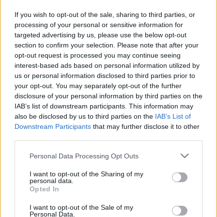
If you wish to opt-out of the sale, sharing to third parties, or
Kriminalai
Kriminalai
processing of your personal or sensitive information for
Niekšui panižo rankos:
Traukia it bites prie
targeted advertising by us, please use the below opt-out
sumušė sugyventinę, o
medaus: kurorte vėl
section to confirm your selection. Please note that after your
vėliau ir jos nepilnametę
ištuštino žaidimų
opt-out request is processed you may continue seeing
interest-based ads based on personal information utilized by
dukrą
(2)
automatus
(1)
us or personal information disclosed to third parties prior to
your opt-out. You may separately opt-out of the further
disclosure of your personal information by third parties on the
IAB’s list of downstream participants. This information may
also be disclosed by us to third parties on the
IAB’s List of
Downstream Participants
that may further disclose it to other
third parties.
Kriminalai
Kriminalai
Personal Data Processing Opt Outs
Paramediko nužudymo
Užsidegė lauko pavėsinė:
I want to opt-out of the Sharing of my
byloje į laisvę paleistas
vos be namų neliko
personal data.
vienas įtariamųjų
(2)
keturios šeimos
Opted In
I want to opt-out of the Sale of my
Personal Data.