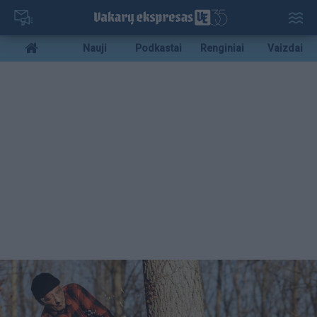
Pereiti
į
pagrindinį
Mobile
Nauji
Podkastai
Renginiai
Vaizdai
turinį
menu
bottom