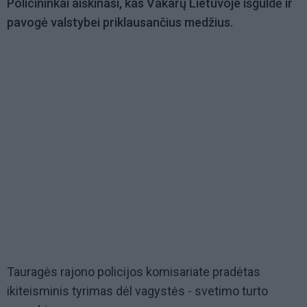
Policininkai aiškinasi, kas Vakarų Lietuvoje išguldė ir
pavogė valstybei priklausančius medžius.
Tauragės rajono policijos komisariate pradėtas
ikiteisminis tyrimas dėl vagystės - svetimo turto