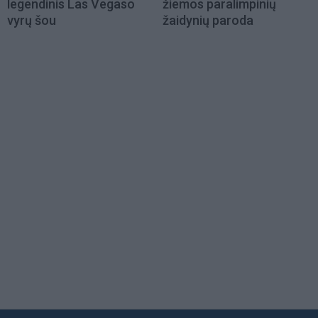
legendinis Las Vegaso
žiemos paralimpinių
vyrų šou
žaidynių paroda
Load
More