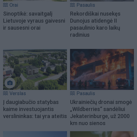
Orai
Pasaulis
Sinoptikė: savaitgalį
Rekordiškai nusekęs
Lietuvoje vyraus gaivesni
Dunojus atidengė II
ir sausesni orai
pasaulinio karo laikų
radinius
Verslas
Pasaulis
Į daugiabučio statybas
Ukrainiečių dronai smogė
kaime investuojantis
„Wildberries“ sandėliui
verslininkas: tai yra ateitis
Jekaterinburge, už 2000
km nuo sienos