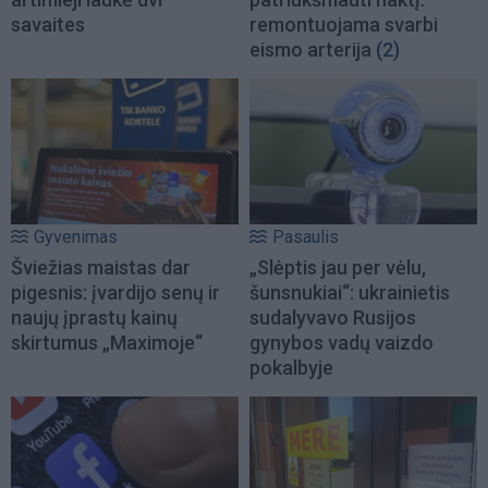
savaites
remontuojama svarbi
eismo arterija
(2)
Gyvenimas
Pasaulis
Šviežias maistas dar
„Slėptis jau per vėlu,
pigesnis: įvardijo senų ir
šunsnukiai“: ukrainietis
naujų įprastų kainų
sudalyvavo Rusijos
skirtumus „Maximoje“
gynybos vadų vaizdo
pokalbyje