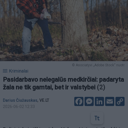
© Asociatyvi „Adobe Stock“ nuotr.
Kriminalai
Pasidarbavo nelegalūs medkirčiai: padaryta
žala ne tik gamtai, bet ir valstybei
(2)
Facebook
Messenger
LinkedIn
Email
C
,
Darius Čiužauskas
VE.LT
L
2026-06-02 12:33