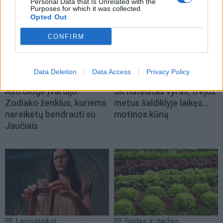
Personal Data that Is Unrelated with the
Purposes for which it was collected.
Opted Out
CONFIRM
Data Deletion
Data Access
Privacy Policy
Horoskopai
Pasaulis
Astrologė įvardijo
JK nuteistas vyras, trejus
Zodiako ženklus, kuriems
metus šaldiklyje laikęs...
nereikėtų bendrauti su
motinos kūną
Jaučiais
Laisvalaikis
Sodas ir daržas