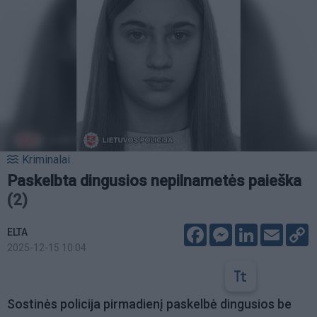
Kriminalai
Paskelbta dingusios nepilnametės paieška
(2)
Facebook
Messenger
LinkedIn
Email
C
ELTA
L
2025-12-15 10:04
Sostinės policija pirmadienį paskelbė dingusios be