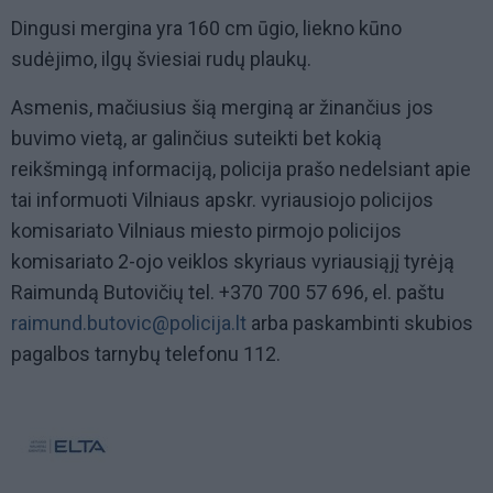
Dingusi mergina yra 160 cm ūgio, liekno kūno
sudėjimo, ilgų šviesiai rudų plaukų.
Asmenis, mačiusius šią merginą ar žinančius jos
buvimo vietą, ar galinčius suteikti bet kokią
reikšmingą informaciją, policija prašo nedelsiant apie
tai informuoti Vilniaus apskr. vyriausiojo policijos
komisariato Vilniaus miesto pirmojo policijos
komisariato 2-ojo veiklos skyriaus vyriausiąjį tyrėją
Raimundą Butovičių tel. +370 700 57 696, el. paštu
raimund.butovic@policija.lt
arba paskambinti skubios
pagalbos tarnybų telefonu 112.