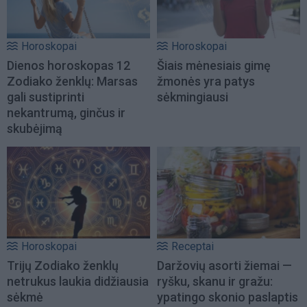
Horoskopai
Horoskopai
Dienos horoskopas 12
Šiais mėnesiais gimę
Zodiako ženklų: Marsas
žmonės yra patys
gali sustiprinti
sėkmingiausi
nekantrumą, ginčus ir
skubėjimą
Horoskopai
Receptai
Trijų Zodiako ženklų
Daržovių asorti žiemai —
netrukus laukia didžiausia
ryšku, skanu ir gražu:
sėkmė
ypatingo skonio paslaptis