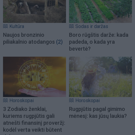
Kultūra
Sodas ir daržas
Naujos bronzinio
Boro rūgštis darže: kada
piliakalnio atodangos
(2)
padeda, o kada yra
bevertė?
Horoskopai
Horoskopai
3 Zodiako ženklai,
Rugpjūtis pagal gimimo
kuriems rugpjūtis gali
mėnesį: kas jūsų laukia?
atnešti finansinį proveržį:
kodėl verta veikti būtent