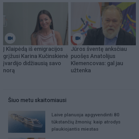
Į Klaipėdą iš emigracijos
Jūros šventę anksčiau
grįžusi Karina Kučinskienė
puošęs Anatolijus
įvardijo didžiausią savo
Klemencovas: gal jau
norą
užtenka
Šiuo metu skaitomiausi
Laive planuoja apgyvendinti 80
tūkstančių žmonių: kaip atrodys
plaukiojantis miestas