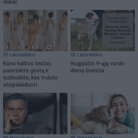
dabar
Laisvalaikis
Laisvalaikis
Kūno kalbos testas:
Rugpjūčio 9-ąją vardo
pasirinkite gestą ir
dieną švenčia
sužinokite, kas trukdo
atsipalaiduoti
Horoskopai
Horoskopai