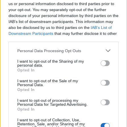
Kriminalai
Kriminalai
us or personal information disclosed to third parties prior to
Paramediko nužudymo
Užsidegė lauko pavėsinė:
your opt-out. You may separately opt-out of the further
byloje į laisvę paleistas
vos be namų neliko
disclosure of your personal information by third parties on the
vienas įtariamųjų
(3)
keturios šeimos
IAB’s list of downstream participants. This information may
also be disclosed by us to third parties on the
IAB’s List of
Downstream Participants
that may further disclose it to other
third parties.
Personal Data Processing Opt Outs
I want to opt-out of the Sharing of my
personal data.
Opted In
I want to opt-out of the Sale of my
Personal Data.
Opted In
I want to opt-out of processing my
Personal Data for Targeted Advertising.
Opted In
NAUJI
I want to opt-out of Collection, Use,
Retention, Sale, and/or Sharing of my