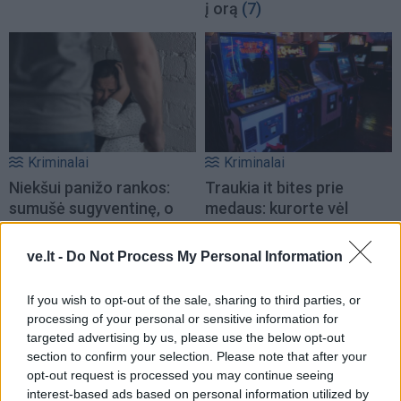
į orą
(7)
Kriminalai
Kriminalai
Niekšui panižo rankos:
Traukia it bites prie
sumušė sugyventinę, o
medaus: kurorte vėl
vėliau ir jos nepilnametę
ištuštino žaidimų
dukrą
(2)
automatus
(1)
ve.lt -
Do Not Process My Personal Information
If you wish to opt-out of the sale, sharing to third parties, or
processing of your personal or sensitive information for
targeted advertising by us, please use the below opt-out
section to confirm your selection. Please note that after your
opt-out request is processed you may continue seeing
interest-based ads based on personal information utilized by