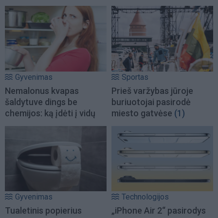
Gyvenimas
Sportas
Nemalonus kvapas
Prieš varžybas jūroje
šaldytuve dings be
buriuotojai pasirodė
chemijos: ką įdėti į vidų
miesto gatvėse
(1)
Gyvenimas
Technologijos
Tualetinis popierius
„iPhone Air 2“ pasirodys