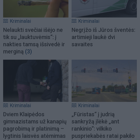
Kriminalai
Kriminalai
Nelaukti svečiai išėjo ne
Negrįžo iš Jūros šventės:
tik su „lauktuvėmis“: į
artimieji laukė dvi
nakties tamsą išsivedė ir
savaites
merginą
(3)
Kriminalai
Kriminalai
Dviem Klaipėdos
„Fūristas“ į judrią
gimnazistams už kanapių
sankryžą įlėkė „ant
pagrobimą ir platinimą –
rankinio“: vilkiko
lygtinis laisvės atėmimas
puspriekabės ratai pakilo