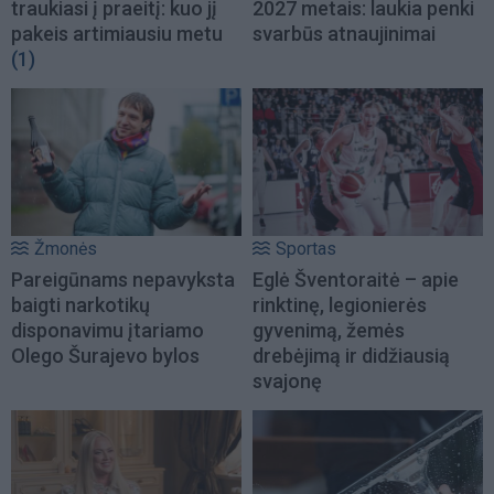
traukiasi į praeitį: kuo jį
2027 metais: laukia penki
pakeis artimiausiu metu
svarbūs atnaujinimai
(1)
Žmonės
Sportas
Pareigūnams nepavyksta
Eglė Šventoraitė – apie
baigti narkotikų
rinktinę, legionierės
disponavimu įtariamo
gyvenimą, žemės
Olego Šurajevo bylos
drebėjimą ir didžiausią
svajonę