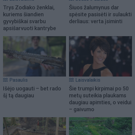
Trys Zodiako ženklai,
Šiuos žalumynus dar
kuriems šiandien
spėsite pasisėti ir sulaukti
gyvybiškai svarbu
derliaus: verta įsiminti
apsišarvuoti kantrybe
Pasaulis
Laisvalaikis
Išėjo uogauti – bet rado
Šie trumpi kirpimai po 50
šį tą daugiau
metų suteikia plaukams
daugiau apimties, o veidui
– gaivumo