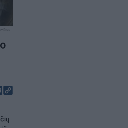
evičius
vo
er
kedIn
Email
Copy
Link
kčių