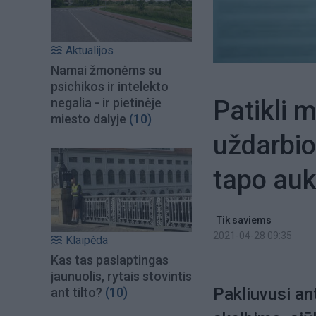
Aktualijos
Namai žmonėms su
psichikos ir intelekto
Patikli 
negalia - ir pietinėje
miesto dalyje
(10)
uždarbio
tapo au
Tik saviems
2021-04-28 09:35
Klaipėda
Kas tas paslaptingas
jaunuolis, rytais stovintis
Pakliuvusi an
ant tilto?
(10)