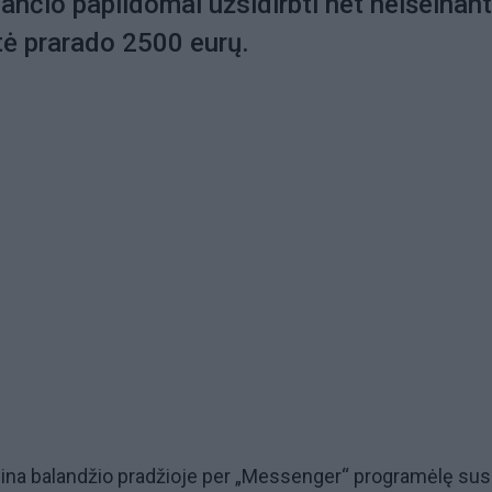
lančio papildomai užsidirbti net neišeinant
ė prarado 2500 eurų.
gina balandžio pradžioje per „Messenger“ programėlę sus