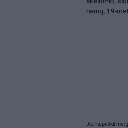
skelbimo, siū
namų, 19-met
Jauna, patikli mer