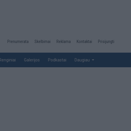
Desktop
Prenumerata
Skelbimai
Reklama
Kontaktai
Prisijungti
menu
top
Renginiai
Galerijos
Podkastai
Daugiau