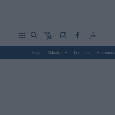
Pereiti
į
pagrindinį
turinį
Desktop
Nauji
Kriminalai
Nuomonės
Aktualijos
menu
bottom