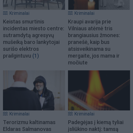
Kriminalai
Kriminalai
Keistas smurtinis
Kraupi avarija prie
incidentas miesto centre:
Vilniaus atėmė tris
sutramdytą agresyvų
brangiausius žmones:
mušeiką baro lankytojai
pranešė, kaip bus
surišo elektros
atsisveikinama su
prailgintuvu
(1)
mergaite, jos mama ir
močiute
Kriminalai
Kriminalai
Terorizmu kaltinamas
Padegėjas į kiemą tyliai
Eldaras Salmanovas
įsliūkino naktį: tamsą