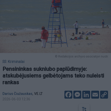
© Redakcijos archyvo asociatyvi nuotr.
Kriminalai
Pensininkas sukniubo paplūdimyje:
atskubėjusiems gelbėtojams teko nuleisti
rankas
Facebook
Messenger
LinkedIn
Email
C
,
Darius Čiužauskas
VE.LT
L
2026-06-03 12:36