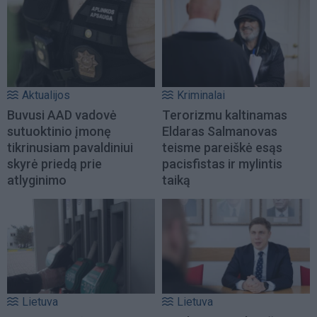
Aktualijos
Kriminalai
Buvusi AAD vadovė
Terorizmu kaltinamas
sutuoktinio įmonę
Eldaras Salmanovas
tikrinusiam pavaldiniui
teisme pareiškė esąs
skyrė priedą prie
pacisfistas ir mylintis
atlyginimo
taiką
Lietuva
Lietuva