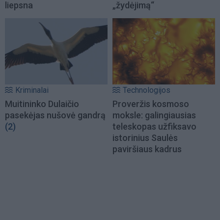
liepsna
„žydėjimą“
Kriminalai
Technologijos
Muitininko Dulaičio
Proveržis kosmoso
pasekėjas nušovė gandrą
moksle: galingiausias
(2)
teleskopas užfiksavo
istorinius Saulės
paviršiaus kadrus