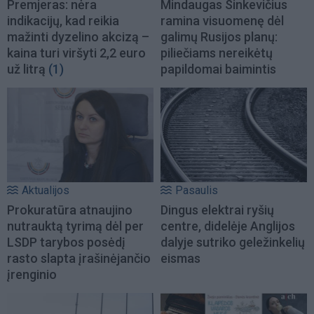
Premjeras: nėra
Mindaugas Sinkevičius
indikacijų, kad reikia
ramina visuomenę dėl
mažinti dyzelino akcizą –
galimų Rusijos planų:
kaina turi viršyti 2,2 euro
piliečiams nereikėtų
už litrą
(1)
papildomai baimintis
Aktualijos
Pasaulis
Prokuratūra atnaujino
Dingus elektrai ryšių
nutrauktą tyrimą dėl per
centre, didelėje Anglijos
LSDP tarybos posėdį
dalyje sutriko geležinkelių
rasto slapta įrašinėjančio
eismas
įrenginio