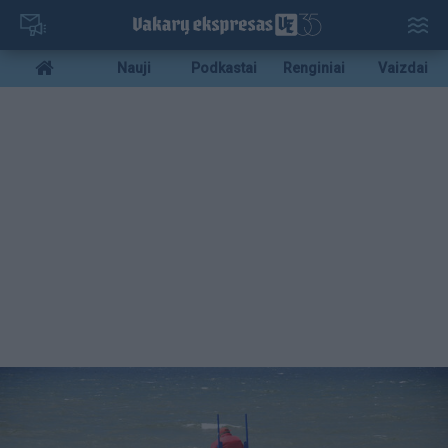
Pereiti
į
pagrindinį
Mobile
Nauji
Podkastai
Renginiai
Vaizdai
turinį
menu
bottom