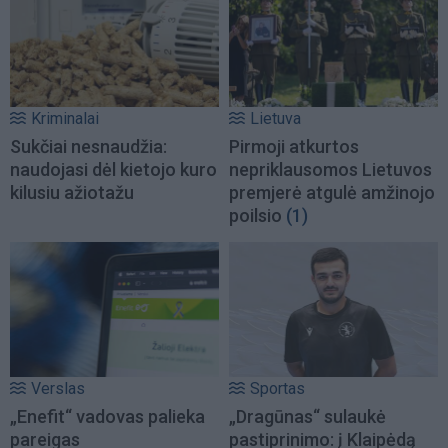
Kriminalai
Lietuva
Sukčiai nesnaudžia:
Pirmoji atkurtos
naudojasi dėl kietojo kuro
nepriklausomos Lietuvos
kilusiu ažiotažu
premjerė atgulė amžinojo
poilsio
(1)
Verslas
Sportas
„Enefit“ vadovas palieka
„Dragūnas“ sulaukė
pareigas
pastiprinimo: į Klaipėdą