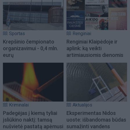
Sportas
Renginiai
Krepšinio čempionato
Renginiai Klaipėdoje ir
organizavimui - 0,4 mln.
aplink: ką veikti
eurų
artimiausiomis dienomis
Kriminalai
Aktualijos
Padegėjas į kiemą tyliai
Eksperimentas Nidos
įsliūkino naktį: tamsą
uoste: išbandomas būdas
nušvietė pastatą apėmusi
sumažinti vandens