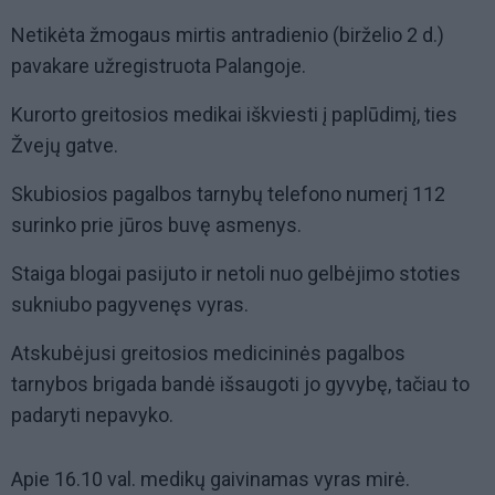
Netikėta žmogaus mirtis antradienio (birželio 2 d.)
pavakare užregistruota Palangoje.
Kurorto greitosios medikai iškviesti į paplūdimį, ties
Žvejų gatve.
Skubiosios pagalbos tarnybų telefono numerį 112
surinko prie jūros buvę asmenys.
Staiga blogai pasijuto ir netoli nuo gelbėjimo stoties
sukniubo pagyvenęs vyras.
Atskubėjusi greitosios medicininės pagalbos
tarnybos brigada bandė išsaugoti jo gyvybę, tačiau to
padaryti nepavyko.
Apie 16.10 val. medikų gaivinamas vyras mirė.