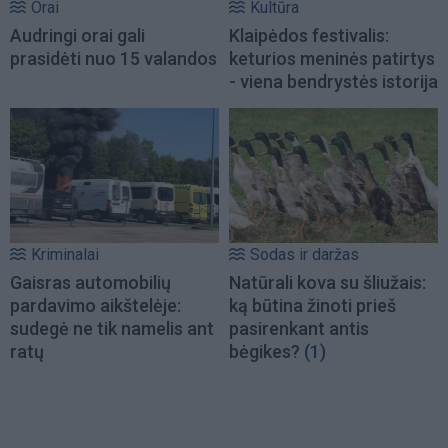
Orai
Kultūra
Audringi orai gali
Klaipėdos festivalis:
prasidėti nuo 15 valandos
keturios meninės patirtys
- viena bendrystės istorija
Kriminalai
Sodas ir daržas
Gaisras automobilių
Natūrali kova su šliužais:
pardavimo aikštelėje:
ką būtina žinoti prieš
sudegė ne tik namelis ant
pasirenkant antis
ratų
bėgikes?
(1)