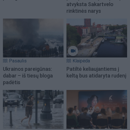
atvyksta Sakartvelo
rinktinės narys
Pasaulis
Klaipėda
Ukrainos pareigūnas:
Patiltė keliaujantiems į
dabar – iš tiesų bloga
keltą bus atidaryta rudenį
padėtis