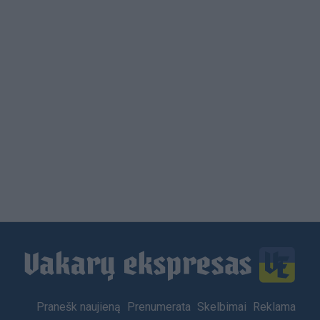
Load
More
Footer
Pranešk naujieną
Prenumerata
Skelbimai
Reklama