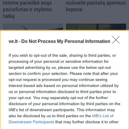
teisme pareiškė esąs
nušvietė pastatą apėmusi
pacisfistas ir mylintis
liepsna
taiką
ve.lt -
Do Not Process My Personal Information
If you wish to opt-out of the sale, sharing to third parties, or
processing of your personal or sensitive information for
Kriminalai
Kriminalai
targeted advertising by us, please use the below opt-out
Muitininko Dulaičio
Pamiršo, kad namai jau
section to confirm your selection. Please note that after your
opt-out request is processed you may continue seeing
pasekėjas nušovė gandrą
priklauso kitiems:
interest-based ads based on personal information utilized by
(2)
nostalgija daiktams
us or personal information disclosed to third parties prior to
privertė griebtis smurto
your opt-out. You may separately opt-out of the further
disclosure of your personal information by third parties on the
IAB’s list of downstream participants. This information may
also be disclosed by us to third parties on the
IAB’s List of
Downstream Participants
that may further disclose it to other
third parties.