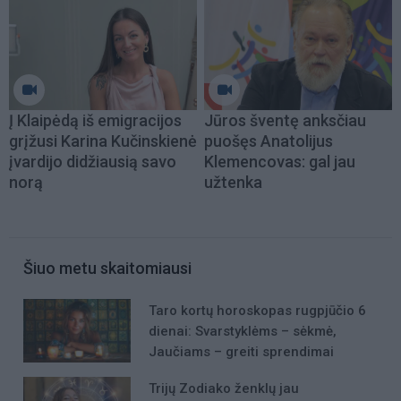
Į Klaipėdą iš emigracijos
Jūros šventę anksčiau
grįžusi Karina Kučinskienė
puošęs Anatolijus
įvardijo didžiausią savo
Klemencovas: gal jau
norą
užtenka
Šiuo metu skaitomiausi
Taro kortų horoskopas rugpjūčio 6
dienai: Svarstyklėms – sėkmė,
Jaučiams – greiti sprendimai
Trijų Zodiako ženklų jau