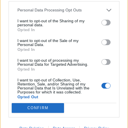
Personal Data Processing Opt Outs
Kriminalai
Kriminalai
I want to opt-out of the Sharing of my
Sukčiai nesnaudžia:
Gaisras automobilių
personal data.
naudojasi dėl kietojo kuro
pardavimo aikštelėje:
Opted In
kilusiu ažiotažu
sudegė ne tik namelis ant
I want to opt-out of the Sale of my
ratų
Personal Data.
Opted In
I want to opt-out of processing my
Personal Data for Targeted Advertising.
Opted In
I want to opt-out of Collection, Use,
Retention, Sale, and/or Sharing of my
Personal Data that Is Unrelated with the
Purposes for which it was collected.
Opted Out
CONFIRM