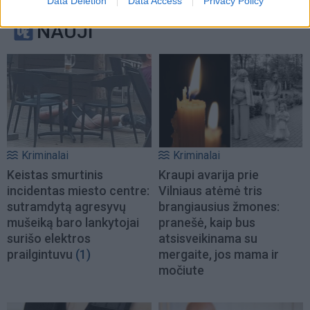
Data Deletion
Data Access
Privacy Policy
NAUJI
Kriminalai
Kriminalai
Keistas smurtinis
Kraupi avarija prie
incidentas miesto centre:
Vilniaus atėmė tris
sutramdytą agresyvų
brangiausius žmones:
mušeiką baro lankytojai
pranešė, kaip bus
surišo elektros
atsisveikinama su
prailgintuvu
(1)
mergaite, jos mama ir
močiute