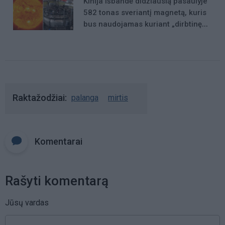
Kinija išbandė didžiausią pasaulyje
582 tonas sveriantį magnetą, kuris
bus naudojamas kuriant „dirbtinę
Saulę“
Raktažodžiai
palanga
mirtis
Komentarai
Rašyti komentarą
Jūsų vardas