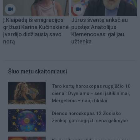
Į Klaipėdą iš emigracijos
Jūros šventę anksčiau
grįžusi Karina Kučinskienė
puošęs Anatolijus
įvardijo didžiausią savo
Klemencovas: gal jau
norą
užtenka
Šiuo metu skaitomiausi
Taro kortų horoskopas rugpjūčio 10
dienai: Dvyniams – seni įsitikinimai,
Mergelėms – nauji tikslai
Dienos horoskopas 12 Zodiako
ženklų: gali sugrįžti sena galimybė