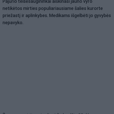
Pajūrio teisėsaugininkai aiškinasi jauno vyro
netikėtos mirties populiariausiame šalies kurorte
priežastį ir aplinkybes. Medikams išgelbėti jo gyvybės
nepavyko.