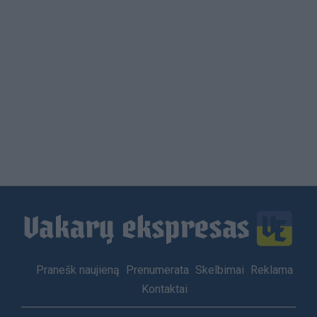
Load
More
Footer
Pranešk naujieną
Prenumerata
Skelbimai
Reklama
menu
Kontaktai