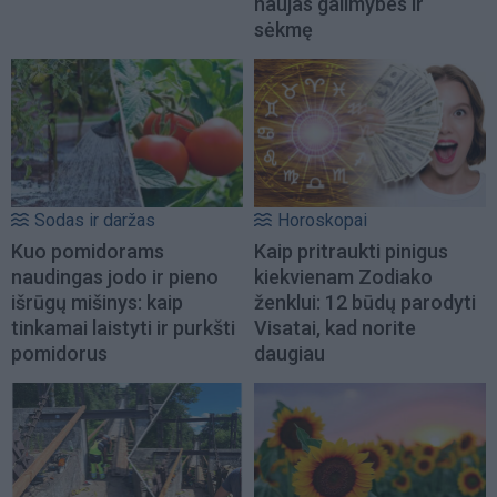
naujas galimybes ir
sėkmę
Sodas ir daržas
Horoskopai
Kuo pomidorams
Kaip pritraukti pinigus
naudingas jodo ir pieno
kiekvienam Zodiako
išrūgų mišinys: kaip
ženklui: 12 būdų parodyti
tinkamai laistyti ir purkšti
Visatai, kad norite
pomidorus
daugiau