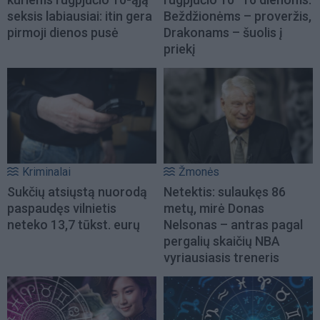
seksis labiausiai: itin gera
Beždžionėms – proveržis,
pirmoji dienos pusė
Drakonams – šuolis į
priekį
Kriminalai
Žmonės
Sukčių atsiųstą nuorodą
Netektis: sulaukęs 86
paspaudęs vilnietis
metų, mirė Donas
neteko 13,7 tūkst. eurų
Nelsonas – antras pagal
pergalių skaičių NBA
vyriausiasis treneris