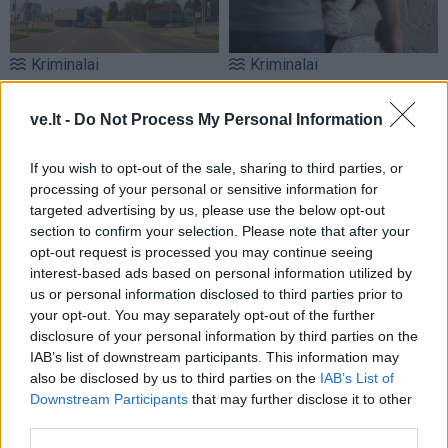
Kriminalai
Kriminalai
„Fūristas“ į judrią
Niekšui panižo rankos:
sankryžą įlėkė „ant
sumušė sugyventinę, o
ve.lt -
Do Not Process My Personal Information
rankinio“: vilkiko
vėliau ir jos nepilnametę
puspriekabės ratai pakilo
dukrą
(2)
If you wish to opt-out of the sale, sharing to third parties, or
į orą
(7)
processing of your personal or sensitive information for
targeted advertising by us, please use the below opt-out
section to confirm your selection. Please note that after your
opt-out request is processed you may continue seeing
interest-based ads based on personal information utilized by
us or personal information disclosed to third parties prior to
your opt-out. You may separately opt-out of the further
disclosure of your personal information by third parties on the
Kriminalai
Kriminalai
IAB’s list of downstream participants. This information may
also be disclosed by us to third parties on the
IAB’s List of
Traukia it bites prie
Paramediko nužudymo
Downstream Participants
that may further disclose it to other
medaus: kurorte vėl
byloje į laisvę paleistas
third parties.
ištuštino žaidimų
vienas įtariamųjų
(3)