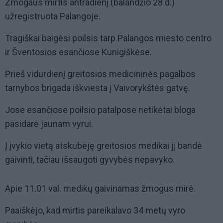
Žmogaus mirtis antradienį (balandžio 28 d.)
užregistruota Palangoje.
Tragiškai baigėsi poilsis tarp Palangos miesto centro
ir Šventosios esančiose Kunigiškėse.
Prieš vidurdienį greitosios medicininės pagalbos
tarnybos brigada iškviesta į Vaivorykštės gatvę.
Jose esančiose poilsio patalpose netikėtai bloga
pasidarė jaunam vyrui.
Į įvykio vietą atskubėję greitosios medikai jį bandė
gaivinti, tačiau išsaugoti gyvybės nepavyko.
Apie 11.01 val. medikų gaivinamas žmogus mirė.
Paaiškėjo, kad mirtis pareikalavo 34 metų vyro