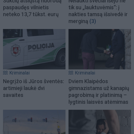
Sukčių atsiųstą nuorodą
Nelaukti svečiai išėjo ne
paspaudęs vilnietis
tik su „lauktuvėmis“: į
neteko 13,7 tūkst. eurų
nakties tamsą išsivedė ir
merginą
(3)
Kriminalai
Kriminalai
Negrįžo iš Jūros šventės:
Dviem Klaipėdos
artimieji laukė dvi
gimnazistams už kanapių
savaites
pagrobimą ir platinimą –
lygtinis laisvės atėmimas