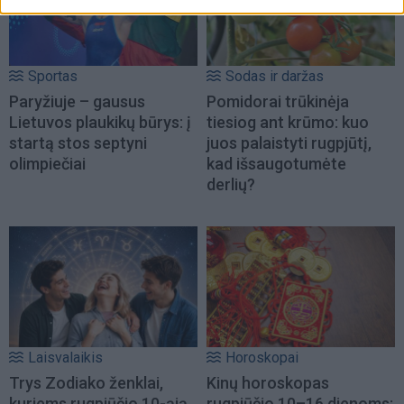
Sportas
Sodas ir daržas
Paryžiuje – gausus
Pomidorai trūkinėja
Lietuvos plaukikų būrys: į
tiesiog ant krūmo: kuo
startą stos septyni
juos palaistyti rugpjūtį,
olimpiečiai
kad išsaugotumėte
derlių?
Laisvalaikis
Horoskopai
Trys Zodiako ženklai,
Kinų horoskopas
kuriems rugpjūčio 10-ąją
rugpjūčio 10–16 dienoms: