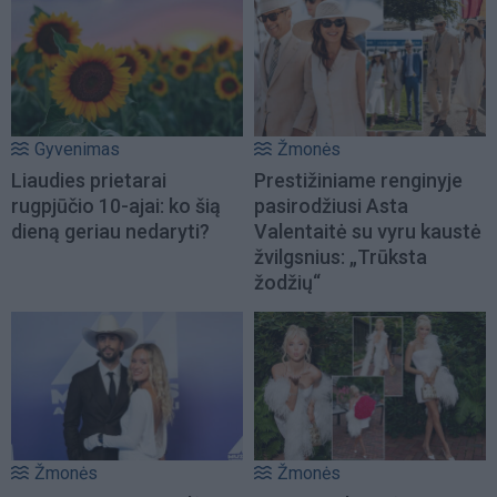
Gyvenimas
Žmonės
Liaudies prietarai
Prestižiniame renginyje
rugpjūčio 10-ajai: ko šią
pasirodžiusi Asta
dieną geriau nedaryti?
Valentaitė su vyru kaustė
žvilgsnius: „Trūksta
žodžių“
Žmonės
Žmonės