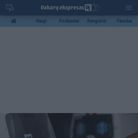
Pereiti
į
pagrindinį
Mobile
Nauji
Podkastai
Renginiai
Vaizdai
turinį
menu
bottom