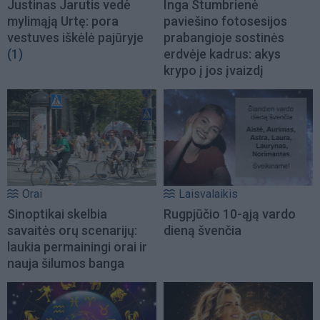
Justinas Jarutis vedė
Inga Stumbrienė
mylimąją Urtę: pora
paviešino fotosesijos
vestuves iškėlė pajūryje
prabangioje sostinės
(1)
erdvėje kadrus: akys
krypo į jos įvaizdį
Orai
Laisvalaikis
Sinoptikai skelbia
Rugpjūčio 10-ąją vardo
savaitės orų scenarijų:
dieną švenčia
laukia permainingi orai ir
nauja šilumos banga