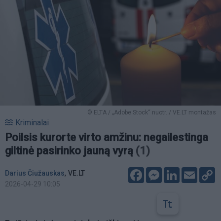
© ELTA / „Adobe Stock“ nuotr. / VE.LT montažas
Kriminalai
Poilsis kurorte virto amžinu: negailestinga
giltinė pasirinko jauną vyrą
(1)
Facebook
Messenger
LinkedIn
Email
C
,
Darius Čiužauskas
VE.LT
L
2026-04-29 10:05