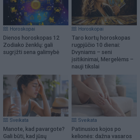
Horoskopai
Horoskopai
Dienos horoskopas 12
Taro kortų horoskopas
Zodiako ženklų: gali
rugpjūčio 10 dienai:
sugrįžti sena galimybė
Dvyniams – seni
įsitikinimai, Mergelėms –
nauji tikslai
Sveikata
Sveikata
Manote, kad pavargote?
Patinusios kojos po
Gali būti, kad jūsų
kelionės: dažna vasaros