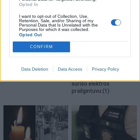
Opted In
I want to opt-out of Collection, Use,
Retention, Sale, and/or Sharing of my
Personal Data that Is Unrelated with the
Purposes for which it was collected.
Opted Out
Podkastai
Kriminalai
CONFIRM
Į Klaipėdą iš emigracijos
Keistas smurtinis
grįžusi Karina
incidentas miesto centre:
Kučinskienė įvardijo
sutramdytą agresyvų
Data Deletion
Data Access
Privacy Policy
didžiausią savo norą
(3)
mušeiką baro lankytojai
surišo elektros
prailgintuvu
(1)