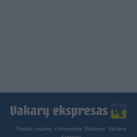
Load
More
Footer
Pranešk naujieną
Prenumerata
Skelbimai
Reklama
menu