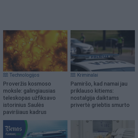
Technologijos
Kriminalai
Proveržis kosmoso
Pamiršo, kad namai jau
moksle: galingiausias
priklauso kitiems:
teleskopas užfiksavo
nostalgija daiktams
istorinius Saulės
privertė griebtis smurto
paviršiaus kadrus