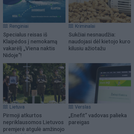
Renginiai
Kriminalai
Specialus reisas iš
Sukčiai nesnaudžia:
Klaipėdos į nemokamą
naudojasi dėl kietojo kuro
vakarėlį „Viena naktis
kilusiu ažiotažu
Nidoje“!
Lietuva
Verslas
Pirmoji atkurtos
„Enefit“ vadovas palieka
nepriklausomos Lietuvos
pareigas
premjerė atgulė amžinojo