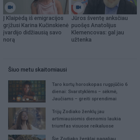
Į Klaipėdą iš emigracijos
Jūros šventę anksčiau
grįžusi Karina Kučinskienė
puošęs Anatolijus
įvardijo didžiausią savo
Klemencovas: gal jau
norą
užtenka
Šiuo metu skaitomiausi
Taro kortų horoskopas rugpjūčio 6
dienai: Svarstyklėms – sėkmė,
Jaučiams – greiti sprendimai
Trijų Zodiako ženklų jau
artimiausiomis dienomis laukia
triumfas visuose reikaluose
Šie Zodiako ženklai pagaliau