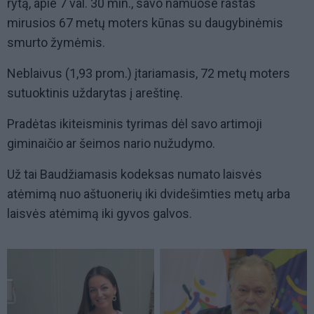
rytą, apie 7 val. 30 min., savo namuose rastas
mirusios 67 metų moters kūnas su daugybinėmis
smurto žymėmis.
Neblaivus (1,93 prom.) įtariamasis, 72 metų moters
sutuoktinis uždarytas į areštinę.
Pradėtas ikiteisminis tyrimas dėl savo artimoji
giminaičio ar šeimos nario nužudymo.
Už tai Baudžiamasis kodeksas numato laisvės
atėmimą nuo aštuonerių iki dvidešimties metų arba
laisvės atėmimą iki gyvos galvos.