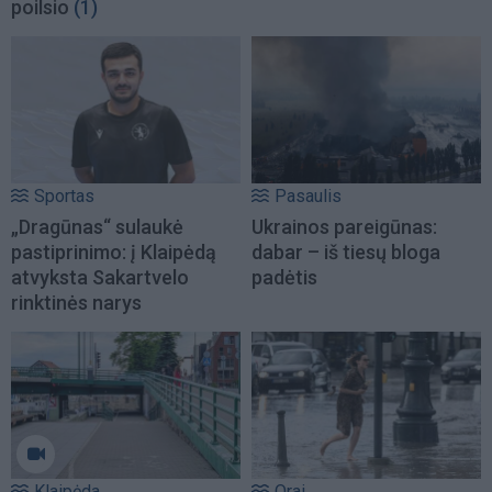
poilsio
(1)
Sportas
Pasaulis
„Dragūnas“ sulaukė
Ukrainos pareigūnas:
pastiprinimo: į Klaipėdą
dabar – iš tiesų bloga
atvyksta Sakartvelo
padėtis
rinktinės narys
Klaipėda
Orai