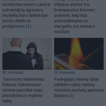
incidentas miesto centre:
Vilniaus atėmė tris
sutramdytą agresyvų
brangiausius žmones:
mušeiką baro lankytojai
pranešė, kaip bus
surišo elektros
atsisveikinama su
prailgintuvu
(1)
mergaite, jos mama ir
močiute
Kriminalai
Kriminalai
Terorizmu kaltinamas
Padegėjas į kiemą tyliai
Eldaras Salmanovas
įsliūkino naktį: tamsą
teisme pareiškė esąs
nušvietė pastatą apėmusi
pacisfistas ir mylintis
liepsna
(1)
taiką