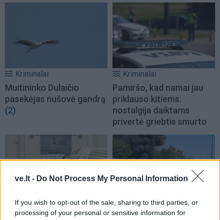
Kriminalai
Kriminalai
Muitininko Dulaičio
Pamiršo, kad namai jau
pasekėjas nušovė gandrą
priklauso kitiems:
(2)
nostalgija daiktams
privertė griebtis smurto
ve.lt -
Do Not Process My Personal Information
If you wish to opt-out of the sale, sharing to third parties, or
Kriminalai
Kriminalai
processing of your personal or sensitive information for
Sukčiai nesnaudžia:
Gaisras automobilių