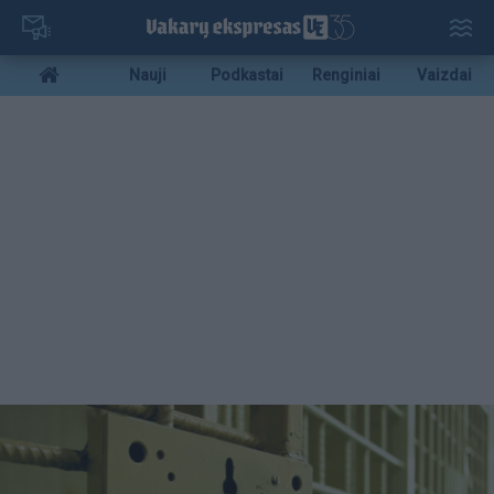
Pereiti
į
pagrindinį
Mobile
Nauji
Podkastai
Renginiai
Vaizdai
turinį
menu
bottom