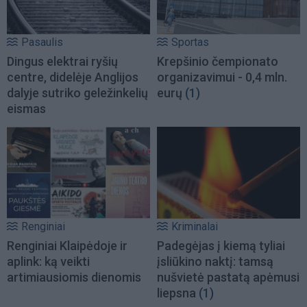
Pasaulis
Sportas
Dingus elektrai ryšių
Krepšinio čempionato
centre, didelėje Anglijos
organizavimui - 0,4 mln.
dalyje sutriko geležinkelių
eurų
(1)
eismas
Renginiai
Kriminalai
Renginiai Klaipėdoje ir
Padegėjas į kiemą tyliai
aplink: ką veikti
įsliūkino naktį: tamsą
artimiausiomis dienomis
nušvietė pastatą apėmusi
liepsna
(1)