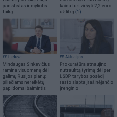
pacisfistas ir mylintis
kaina turi viršyti 2,2 euro
taiką
už litrą
(1)
Lietuva
Aktualijos
Mindaugas Sinkevičius
Prokuratūra atnaujino
ramina visuomenę dėl
nutrauktą tyrimą dėl per
galimų Rusijos planų:
LSDP tarybos posėdį
piliečiams nereikėtų
rasto slapta įrašinėjančio
papildomai baimintis
įrenginio