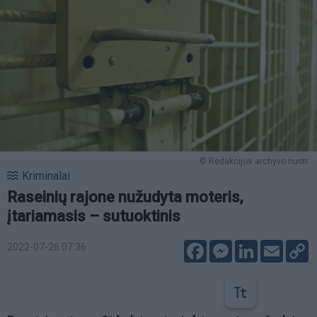
© Redakcijos archyvo nuotr.
Kriminalai
Raseinių rajone nužudyta moteris,
įtariamasis – sutuoktinis
Facebook
Messenger
LinkedIn
Email
C
2022-07-26 07:36
L