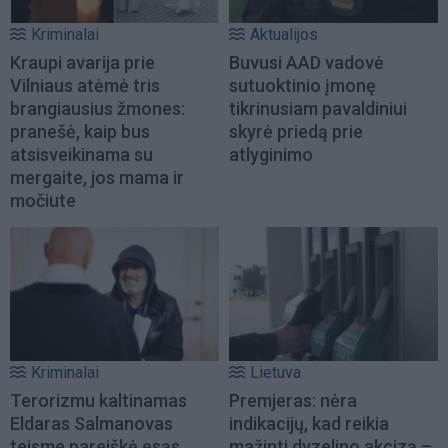
Kriminalai
Aktualijos
Kraupi avarija prie
Buvusi AAD vadovė
Vilniaus atėmė tris
sutuoktinio įmonę
brangiausius žmones:
tikrinusiam pavaldiniui
pranešė, kaip bus
skyrė priedą prie
atsisveikinama su
atlyginimo
mergaite, jos mama ir
močiute
Kriminalai
Lietuva
Terorizmu kaltinamas
Premjeras: nėra
Eldaras Salmanovas
indikacijų, kad reikia
teisme pareiškė esąs
mažinti dyzelino akcizą –