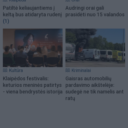
Patiltė keliaujantiems į
Audringi orai gali
keltą bus atidaryta rudenį
prasidėti nuo 15 valandos
(1)
Kultūra
Kriminalai
Klaipėdos festivalis:
Gaisras automobilių
keturios meninės patirtys
pardavimo aikštelėje:
- viena bendrystės istorija
sudegė ne tik namelis ant
ratų