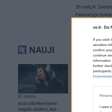
55 metų R. Zamolsk
Panevėžyje įvykdyt
pasikėsinimų nužud
ve.lt -
Do 
kitų nusikaltimų.
If you wish 
Daugelį metų vyras
sensitive in
NAUJI
confirm you
continue se
Anot teisėsaugos,
information 
organizuotoje gru
further disc
participants
ties Gariūnais įvy
Downstream 
Lietuvos žemės ūk
Persona
Kultūra
Aušra Butkevičienė:
I want t
negaliu atskirti, kur -