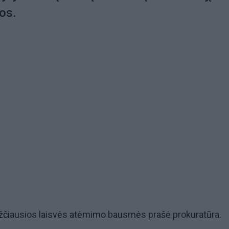
vos.
ežčiausios laisvės atėmimo bausmės prašė prokuratūra.