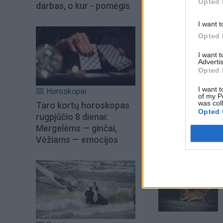
Opted 
darbas, o kur - pomėgis
I want t
Opted 
I want 
Advertis
Opted 
I want t
Horoskopai
of my P
was col
Taro kortų horoskopas
Opted 
Šiuo metu skait
rugpjūčio 8 dienai:
Mergelėms — ginčai,
Vėžiams — emocijos