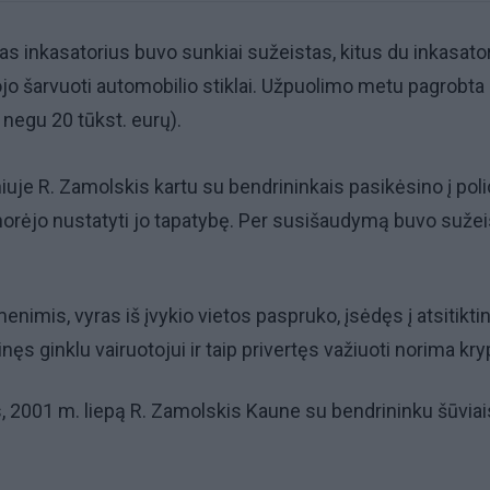
s inkasatorius buvo sunkiai sužeistas, kitus du inkasato
o šarvuoti automobilio stiklai. Užpuolimo metu pagrobta
u negu 20 tūkst. eurų).
niuje R. Zamolskis kartu su bendrininkais pasikėsino į poli
norėjo nustatyti jo tapatybę. Per susišaudymą buvo sužei
imis, vyras iš įvykio vietos paspruko, įsėdęs į atsitiktin
nęs ginklu vairuotojui ir taip privertęs važiuoti norima kry
 2001 m. liepą R. Zamolskis Kaune su bendrininku šūviai