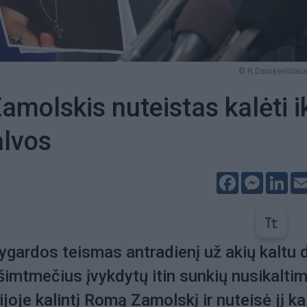
© R.Danisevičiaus
molskis nuteistas kalėti i
alvos
Facebook
Messeng
Lin
gardos teismas antradienį už akių kaltu 
ešimtmečius įvykdytų itin sunkių nusikalti
joje kalintį Romą Zamolskį ir nuteisė jį ka