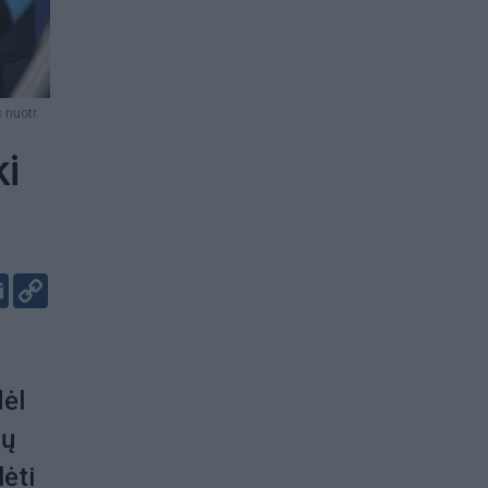
 nuotr.
ki
er
kedIn
Email
Copy
Link
dėl
mų
lėti