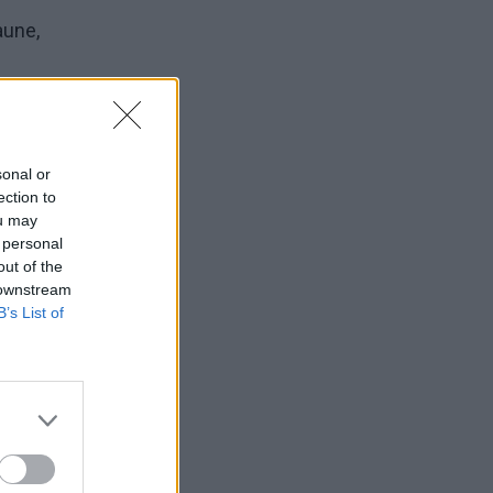
aune,
s) ir
sonal or
ection to
ou may
 personal
amas
out of the
zė“
 downstream
B’s List of