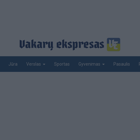
Jūra
Sportas
Pasaulis
Verslas
Gyvenimas