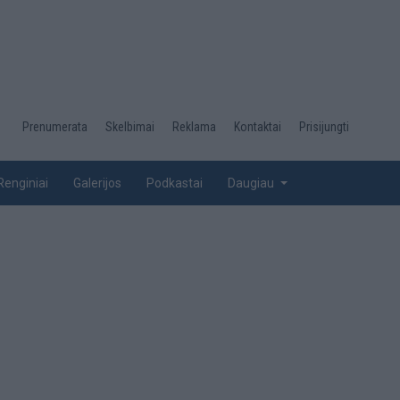
Desktop
Prenumerata
Skelbimai
Reklama
Kontaktai
Prisijungti
menu
top
Renginiai
Galerijos
Podkastai
Daugiau