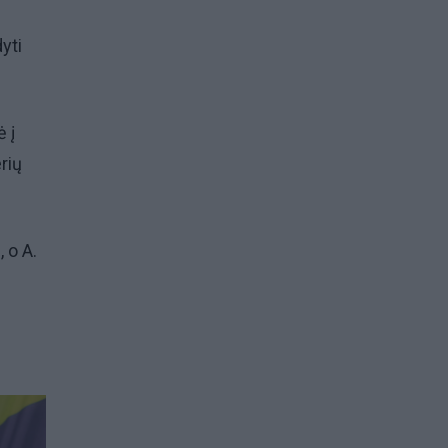
yti
 į
rių
 o A.