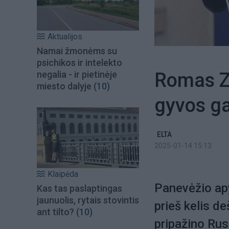
Aktualijos
Namai žmonėms su
psichikos ir intelekto
Romas Za
negalia - ir pietinėje
miesto dalyje
(10)
gyvos g
ELTA
2025-01-14 15:13
Klaipėda
Panevėžio apy
Kas tas paslaptingas
jaunuolis, rytais stovintis
prieš kelis d
ant tilto?
(10)
pripažino Rusi