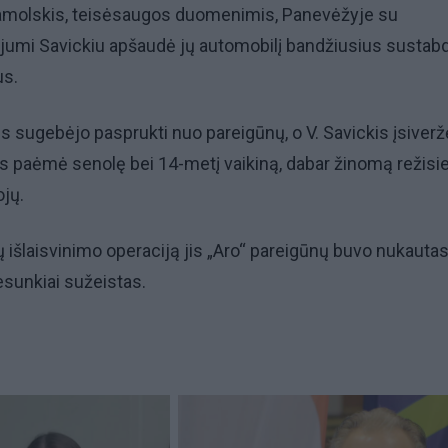
Zamolskis, teisėsaugos duomenimis, Panevėžyje su
ijumi Savickiu apšaudė jų automobilį bandžiusius sustabd
us.
s sugebėjo pasprukti nuo pareigūnų, o V. Savickis įsiveržė
tais paėmė senolę bei 14-metį vaikiną, dabar žinomą režisie
jų.
tų išlaisvinimo operaciją jis „Aro“ pareigūnų buvo nukautas,
sunkiai sužeistas.