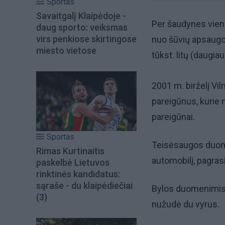
Sportas
Savaitgalį Klaipėdoje -
Per šaudynes viena
daug sporto: veiksmas
virs penkiose skirtingose
nuo šūvių apsaugoj
miesto vietose
tūkst. litų (daugia
2001 m. birželį Vil
pareigūnus, kurie 
pareigūnai.
Sportas
Teisėsaugos duomen
Rimas Kurtinaitis
automobilį, pagrasi
paskelbė Lietuvos
rinktinės kandidatus:
sąraše - du klaipėdiečiai
Bylos duomenimis,
(3)
nužudė du vyrus.