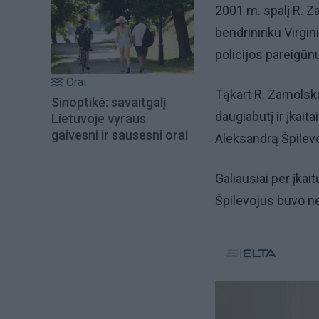
2001 m. spalį R. 
bendrininku Virgin
policijos pareigūn
Orai
Tąkart R. Zamolski
Sinoptikė: savaitgalį
daugiabutį ir įkai
Lietuvoje vyraus
gaivesni ir sausesni orai
Aleksandrą Špilevo
Galiausiai per įkai
Špilevojus buvo ne