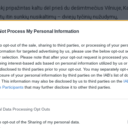
į pripažintas kaltu dėl prieš du dešimtmečius Vilniuje, K
ų itin sunkių nusikaltimų – dviejų tyčinių nužudymų,
yti 14 asmenų (tarp jų inkasatorius ir policijos pareigūnu
Not Process My Personal Information
to opt-out of the sale, sharing to third parties, or processing of your per
 buvo ieškomiausias įtariamasis Lietuvoje.
formation for targeted advertising by us, please use the below opt-out s
r selection. Please note that after your opt-out request is processed y
eing interest-based ads based on personal information utilized by us or
 bylos duomenimis, 2001 m. balandį R. Zamolskis, veikd
disclosed to third parties prior to your opt-out. You may separately opt-
pėje ir būdamas ginkluotas, prie parduotuvės „Maxima ba
losure of your personal information by third parties on the IAB’s list of
. This information may also be disclosed by us to third parties on the
IA
kdė didelės vertės turto plėšimą ir pasikėsino į tuomečių
Participants
that may further disclose it to other third parties.
io banko inkasatorių gyvybes.
l Data Processing Opt Outs
o opt-out of the Sharing of my personal data.