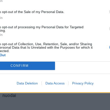
In
o opt-out of the Sale of my Personal Data.
In
to opt-out of processing my Personal Data for Targeted
ing.
In
o opt-out of Collection, Use, Retention, Sale, and/or Sharing
ersonal Data that Is Unrelated with the Purposes for which it
lected.
Out
omiausi
CONFIRM
Mirė garsi lietuvių aktorė: „Jos vaidmenys išliks Lietuv
teatro istorijoje“
Data Deletion
Data Access
Privacy Policy
Pelių ir žiurkių baubas: kas graužikus gąsdina labiau ne
nuodai