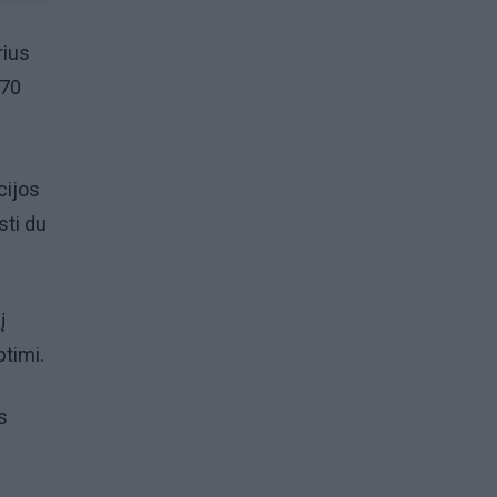
rius
 70
cijos
sti du
į
ptimi.
s