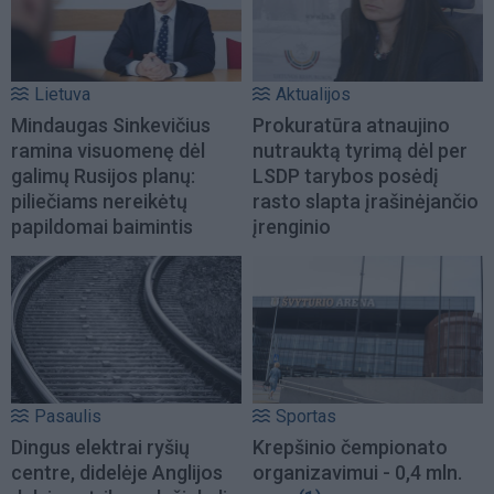
Lietuva
Aktualijos
Mindaugas Sinkevičius
Prokuratūra atnaujino
ramina visuomenę dėl
nutrauktą tyrimą dėl per
galimų Rusijos planų:
LSDP tarybos posėdį
piliečiams nereikėtų
rasto slapta įrašinėjančio
papildomai baimintis
įrenginio
Pasaulis
Sportas
Dingus elektrai ryšių
Krepšinio čempionato
centre, didelėje Anglijos
organizavimui - 0,4 mln.