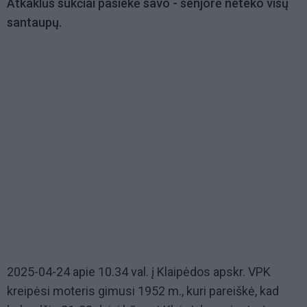
Atkaklūs sukčiai pasiekė savo - senjorė neteko visų
santaupų.
2025-04-24 apie 10.34 val. į Klaipėdos apskr. VPK
kreipėsi moteris gimusi 1952 m., kuri pareiškė, kad