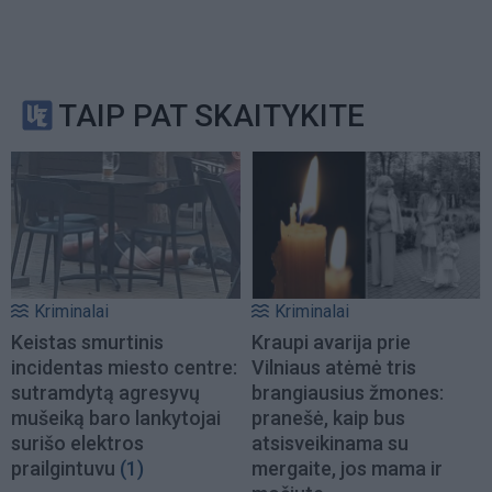
TAIP PAT SKAITYKITE
Kriminalai
Kriminalai
Keistas smurtinis
Kraupi avarija prie
incidentas miesto centre:
Vilniaus atėmė tris
sutramdytą agresyvų
brangiausius žmones:
mušeiką baro lankytojai
pranešė, kaip bus
surišo elektros
atsisveikinama su
prailgintuvu
(1)
mergaite, jos mama ir