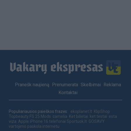
Load
More
Footer
Pranešk naujieną
Prenumerata
Skelbimai
Reklama
menu
Kontaktai
Populiariausios paieškos frazės:
ekoplanet.lt
KlipShop
Topbeauty
FS 25 Mods
camelia
Ket bilietai
ket testai
esta
viza
Apple iPhone 16 telefonai
Sportuok.lt
GOSAVY
vartojimo paskola internetu