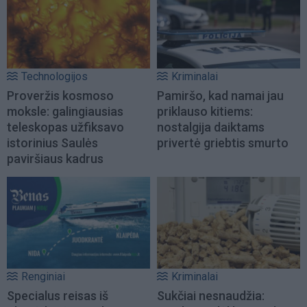
Technologijos
Kriminalai
Proveržis kosmoso
Pamiršo, kad namai jau
moksle: galingiausias
priklauso kitiems:
teleskopas užfiksavo
nostalgija daiktams
istorinius Saulės
privertė griebtis smurto
paviršiaus kadrus
Renginiai
Kriminalai
Specialus reisas iš
Sukčiai nesnaudžia: