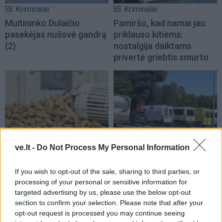
Kriminalai
Kriminalai
Muitininko Dulaičio
Pamiršo, kad namai jau
pasekėjas nušovė gandrą
priklauso kitiems:
(2)
nostalgija daiktams
privertė griebtis smurto
Kriminalai
Kriminalai
ve.lt -
Do Not Process My Personal Information
Sukčiai nesnaudžia:
Gaisras automobilių
naudojasi dėl kietojo kuro
pardavimo aikštelėje:
If you wish to opt-out of the sale, sharing to third parties, or
kilusiu ažiotažu
sudegė ne tik namelis ant
processing of your personal or sensitive information for
ratų
targeted advertising by us, please use the below opt-out
section to confirm your selection. Please note that after your
opt-out request is processed you may continue seeing