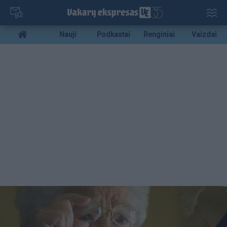
Pereiti
į
pagrindinį
Mobile
Nauji
Podkastai
Renginiai
Vaizdai
turinį
menu
bottom