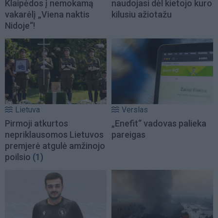
Klaipėdos į nemokamą
naudojasi dėl kietojo kuro
vakarėlį „Viena naktis
kilusiu ažiotažu
Nidoje“!
Lietuva
Verslas
Pirmoji atkurtos
„Enefit“ vadovas palieka
nepriklausomos Lietuvos
pareigas
premjerė atgulė amžinojo
poilsio
(1)