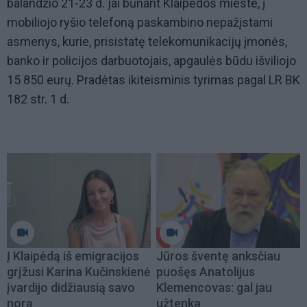
balandžio 21-23 d. jai būnant Klaipėdos mieste, į
mobiliojo ryšio telefoną paskambino nepažįstami
asmenys, kurie, prisistatę telekomunikacijų įmonės,
banko ir policijos darbuotojais, apgaulės būdu išviliojo
15 850 eurų. Pradėtas ikiteisminis tyrimas pagal LR BK
182 str. 1 d.
Į Klaipėdą iš emigracijos
Jūros šventę anksčiau
grįžusi Karina Kučinskienė
puošęs Anatolijus
įvardijo didžiausią savo
Klemencovas: gal jau
norą
užtenka