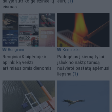
dalyje sutriko geležinkelių
eurų
(1)
eismas
Renginiai
Kriminalai
Renginiai Klaipėdoje ir
Padegėjas į kiemą tyliai
aplink: ką veikti
įsliūkino naktį: tamsą
artimiausiomis dienomis
nušvietė pastatą apėmusi
liepsna
(1)