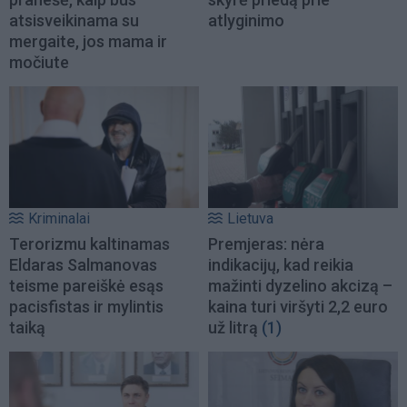
atsisveikinama su
atlyginimo
mergaite, jos mama ir
močiute
Kriminalai
Lietuva
Terorizmu kaltinamas
Premjeras: nėra
Eldaras Salmanovas
indikacijų, kad reikia
teisme pareiškė esąs
mažinti dyzelino akcizą –
pacisfistas ir mylintis
kaina turi viršyti 2,2 euro
taiką
už litrą
(1)