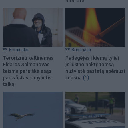
močiute
Kriminalai
Kriminalai
Terorizmu kaltinamas
Padegėjas į kiemą tyliai
Eldaras Salmanovas
įsliūkino naktį: tamsą
teisme pareiškė esąs
nušvietė pastatą apėmusi
pacisfistas ir mylintis
liepsna
(1)
taiką