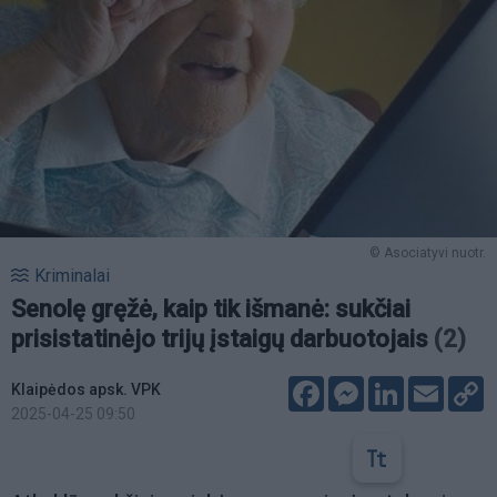
© Asociatyvi nuotr.
Kriminalai
Senolę gręžė, kaip tik išmanė: sukčiai
prisistatinėjo trijų įstaigų darbuotojais
(2)
Facebook
Messenger
LinkedIn
Email
C
Klaipėdos apsk. VPK
L
2025-04-25 09:50