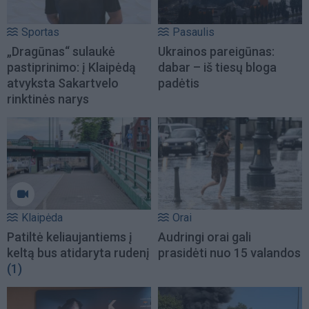
Sportas
Pasaulis
„Dragūnas“ sulaukė
Ukrainos pareigūnas:
pastiprinimo: į Klaipėdą
dabar – iš tiesų bloga
atvyksta Sakartvelo
padėtis
rinktinės narys
Klaipėda
Orai
Patiltė keliaujantiems į
Audringi orai gali
keltą bus atidaryta rudenį
prasidėti nuo 15 valandos
(1)