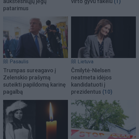
aukštesniųjų jėgų
virto gyvu fakelu
(1)
patarimus
Pasaulis
Lietuva
Trumpas sureagavo į
Čmilytė-Nielsen
Zelenskio prašymą
neatmeta idėjos
suteikti papildomą karinę
kandidatuoti į
pagalbą
prezidentus
(10)