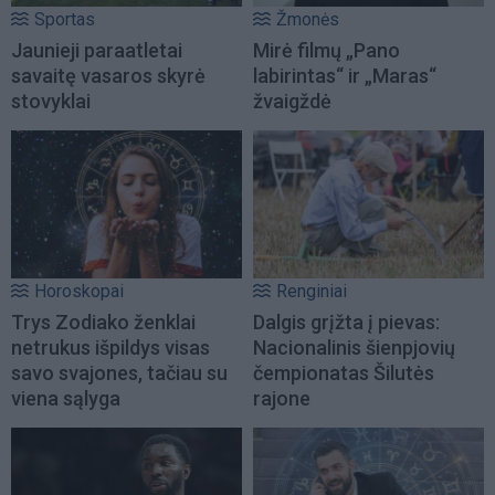
Sportas
Žmonės
Jaunieji paraatletai
Mirė filmų „Pano
savaitę vasaros skyrė
labirintas“ ir „Maras“
stovyklai
žvaigždė
Horoskopai
Renginiai
Trys Zodiako ženklai
Dalgis grįžta į pievas:
netrukus išpildys visas
Nacionalinis šienpjovių
savo svajones, tačiau su
čempionatas Šilutės
viena sąlyga
rajone