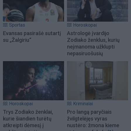
Sportas
Horoskopai
Evansas pasirašė sutartį
Astrologė įvardijo
su „Žalgiriu“
Zodiako ženklus, kurių
neįmanoma užklupti
nepasiruošusių
Horoskopai
Kriminalai
Trys Zodiako ženklai,
Pro langą paryčiais
kurie šiandien turėtų
žvilgtelėjęs vyras
atkreipti dėmesį į
nustėro: žmona kieme