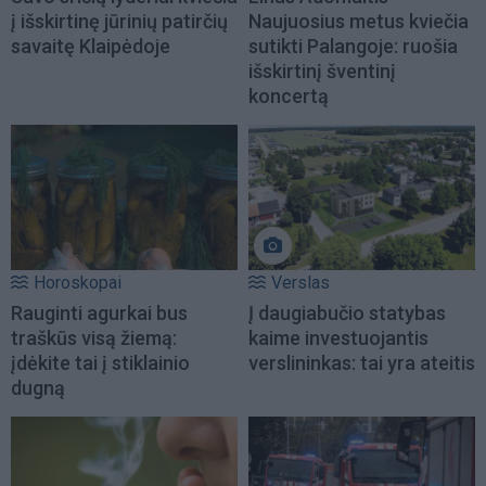
į išskirtinę jūrinių patirčių
Naujuosius metus kviečia
savaitę Klaipėdoje
sutikti Palangoje: ruošia
išskirtinį šventinį
koncertą
Horoskopai
Verslas
Rauginti agurkai bus
Į daugiabučio statybas
traškūs visą žiemą:
kaime investuojantis
įdėkite tai į stiklainio
verslininkas: tai yra ateitis
dugną