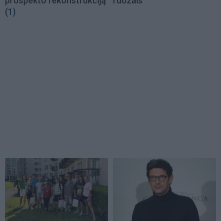
prospekto rekonstrukciją
ruožais
(1)