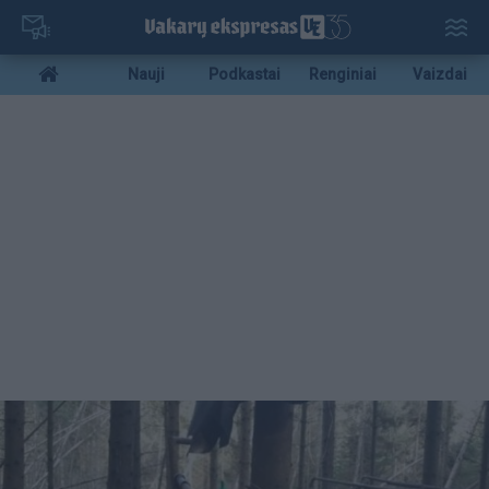
Pereiti
į
pagrindinį
Mobile
Nauji
Podkastai
Renginiai
Vaizdai
turinį
menu
bottom