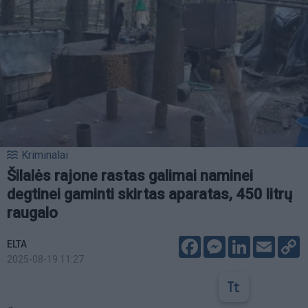
Kriminalai
Šilalės rajone rastas galimai naminei
degtinei gaminti skirtas aparatas, 450 litrų
raugalo
Facebook
Messenger
LinkedIn
Email
C
ELTA
L
2025-08-19 11:27