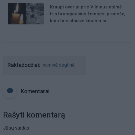
Kraupi avarija prie Vilniaus atėmė
tris brangiausius žmones: pranešė,
kaip bus atsisveikinama su
mergaite, jos mama ir močiute
Raktažodžiai
naminė degtinė
Komentarai
Rašyti komentarą
Jūsų vardas