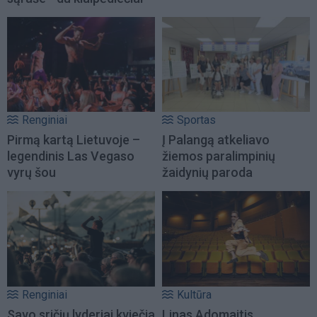
Renginiai
Sportas
Pirmą kartą Lietuvoje –
Į Palangą atkeliavo
legendinis Las Vegaso
žiemos paralimpinių
vyrų šou
žaidynių paroda
Renginiai
Kultūra
Savo sričių lyderiai kviečia
Linas Adomaitis