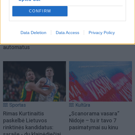
CONFIRM
Kriminalai
Kriminalai
Traukia it bites prie
Paramediko nužudymo
Data Deletion
Data Access
Privacy Policy
medaus: kurorte vėl
byloje į laisvę paleistas
ištuštino žaidimų
vienas įtariamųjų
automatus
Sportas
Kultūra
Rimas Kurtinaitis
„Scanorama vasara“
paskelbė Lietuvos
Nidoje – tu ir tavo 7
rinktinės kandidatus:
pasimatymai su kinu
sąraše - du klaipėdiečiai