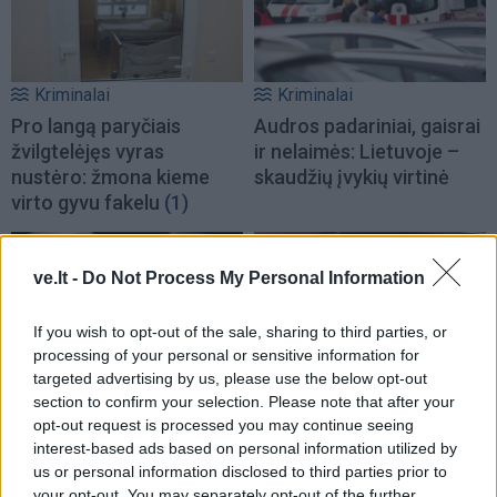
Kriminalai
Kriminalai
Pro langą paryčiais
Audros padariniai, gaisrai
žvilgtelėjęs vyras
ir nelaimės: Lietuvoje –
nustėro: žmona kieme
skaudžių įvykių virtinė
virto gyvu fakelu
(1)
ve.lt -
Do Not Process My Personal Information
If you wish to opt-out of the sale, sharing to third parties, or
processing of your personal or sensitive information for
targeted advertising by us, please use the below opt-out
Kriminalai
Kriminalai
section to confirm your selection. Please note that after your
Sukčiai iš įmonės
Vilniaus rajone pro langą
opt-out request is processed you may continue seeing
Vilkaviškyje išviliojo 48
iškrito vaikas
interest-based ads based on personal information utilized by
us or personal information disclosed to third parties prior to
tūkst. eurų
your opt-out. You may separately opt-out of the further