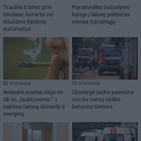
Traukia it bites prie
Paramediko nužudymo
medaus: kurorte vėl
byloje į laisvę paleistas
ištuštino žaidimų
vienas įtariamųjų
automatus
Kriminalai
Kriminalai
Nelaukti svečiai išėjo ne
Užsidegė lauko pavėsinė:
tik su „lauktuvėmis“: į
vos be namų neliko
nakties tamsą išsivedė ir
keturios šeimos
merginą