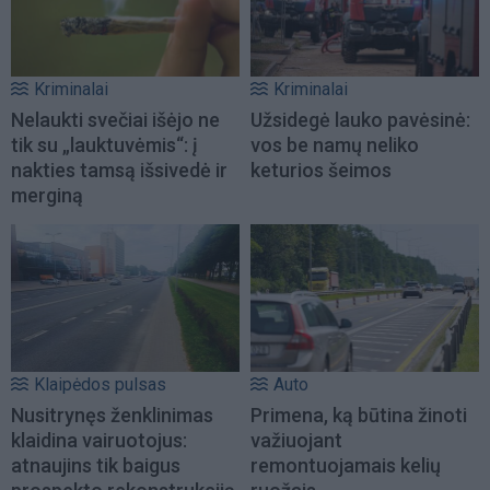
Kriminalai
Kriminalai
Nelaukti svečiai išėjo ne
Užsidegė lauko pavėsinė:
tik su „lauktuvėmis“: į
vos be namų neliko
nakties tamsą išsivedė ir
keturios šeimos
merginą
Klaipėdos pulsas
Auto
Nusitrynęs ženklinimas
Primena, ką būtina žinoti
klaidina vairuotojus:
važiuojant
atnaujins tik baigus
remontuojamais kelių