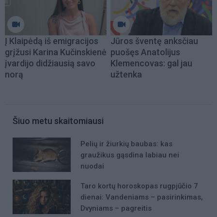
Į Klaipėdą iš emigracijos
Jūros šventę anksčiau
grįžusi Karina Kučinskienė
puošęs Anatolijus
įvardijo didžiausią savo
Klemencovas: gal jau
norą
užtenka
Šiuo metu skaitomiausi
Pelių ir žiurkių baubas: kas
graužikus gąsdina labiau nei
nuodai
Taro kortų horoskopas rugpjūčio 7
dienai: Vandeniams – pasirinkimas,
Dvyniams – pagreitis