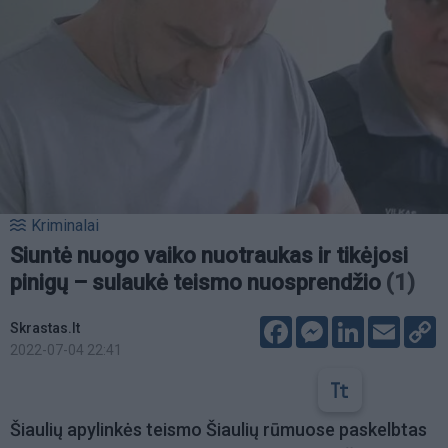
Kriminalai
Siuntė nuogo vaiko nuotraukas ir tikėjosi
pinigų – sulaukė teismo nuosprendžio
(1)
Facebook
Messenger
LinkedIn
Email
C
Skrastas.lt
L
2022-07-04 22:41
Šiaulių apylinkės teismo Šiaulių rūmuose paskelbtas