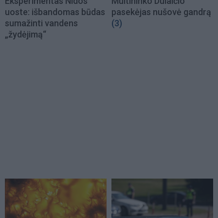
Eksperimentas Nidos
Muitininko Dulaičio
uoste: išbandomas būdas
pasekėjas nušovė gandrą
sumažinti vandens
(3)
„žydėjimą“