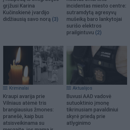
grįžusi Karina
incidentas miesto centre:
Kučinskienė įvardijo
sutramdytą agresyvų
didžiausią savo norą
(3)
mušeiką baro lankytojai
surišo elektros
prailgintuvu
(2)
Kriminalai
Aktualijos
Kraupi avarija prie
Buvusi AAD vadovė
Vilniaus atėmė tris
sutuoktinio įmonę
brangiausius žmones:
tikrinusiam pavaldiniui
pranešė, kaip bus
skyrė priedą prie
atsisveikinama su
atlyginimo
mergaite, jos mama ir