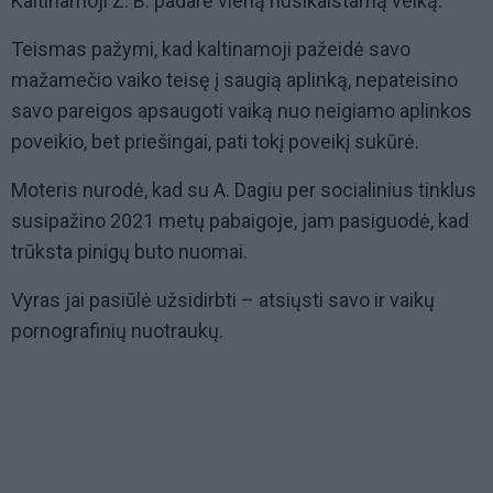
Kaltinamoji Ž. B. padarė vieną nusikalstamą veiką.
Teismas pažymi, kad kaltinamoji pažeidė savo
mažamečio vaiko teisę į saugią aplinką, nepateisino
savo pareigos apsaugoti vaiką nuo neigiamo aplinkos
poveikio, bet priešingai, pati tokį poveikį sukūrė.
Moteris nurodė, kad su A. Dagiu per socialinius tinklus
susipažino 2021 metų pabaigoje, jam pasiguodė, kad
trūksta pinigų buto nuomai.
Vyras jai pasiūlė užsidirbti – atsiųsti savo ir vaikų
pornografinių nuotraukų.