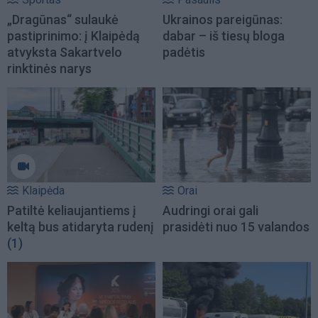
„Dragūnas“ sulaukė
Ukrainos pareigūnas:
pastiprinimo: į Klaipėdą
dabar – iš tiesų bloga
atvyksta Sakartvelo
padėtis
rinktinės narys
Klaipėda
Orai
Patiltė keliaujantiems į
Audringi orai gali
keltą bus atidaryta rudenį
prasidėti nuo 15 valandos
(1)