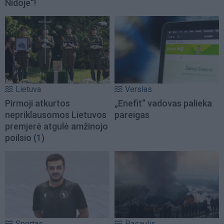
Nidoje“!
Lietuva
Verslas
Pirmoji atkurtos
„Enefit“ vadovas palieka
nepriklausomos Lietuvos
pareigas
premjerė atgulė amžinojo
poilsio
(1)
Sportas
Pasaulis