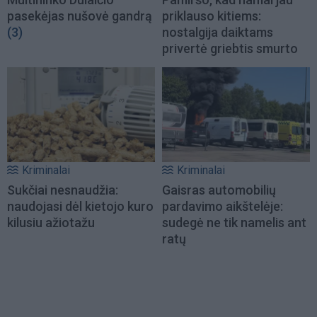
pasekėjas nušovė gandrą
priklauso kitiems:
(3)
nostalgija daiktams
privertė griebtis smurto
Kriminalai
Kriminalai
Sukčiai nesnaudžia:
Gaisras automobilių
naudojasi dėl kietojo kuro
pardavimo aikštelėje:
kilusiu ažiotažu
sudegė ne tik namelis ant
ratų