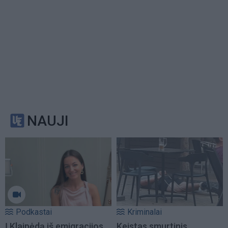
NAUJI
Podkastai
Kriminalai
Į Klaipėdą iš emigracijos
Keistas smurtinis