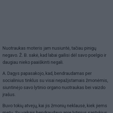
Nuotraukas moteris jam nusiuntė, tačiau pinigų
negavo. Ž. B. sakė, kad labai gailisi dėl savo poelgio ir
daugiau nieko paaiškinti negali.
A. Dagys papasakojo, kad, bendraudamas per
socialinius tinklus su visai nepažįstamais žmonėmis,
siuntinėjo savo lytinio organo nuotraukas bei vaizdo
įrašus.
Buvo tokių atvejų, kai jis žmonių neklausė, kiek jiems
metų. Su vaikais bendraudavo apie lytinius santykius,