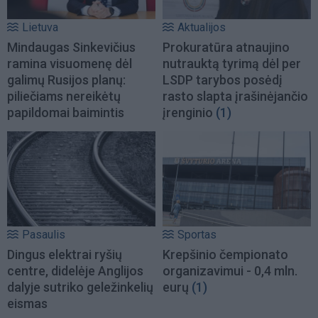
Lietuva
Aktualijos
Mindaugas Sinkevičius
Prokuratūra atnaujino
ramina visuomenę dėl
nutrauktą tyrimą dėl per
galimų Rusijos planų:
LSDP tarybos posėdį
piliečiams nereikėtų
rasto slapta įrašinėjančio
papildomai baimintis
įrenginio
(1)
Pasaulis
Sportas
Dingus elektrai ryšių
Krepšinio čempionato
centre, didelėje Anglijos
organizavimui - 0,4 mln.
dalyje sutriko geležinkelių
eurų
(1)
eismas