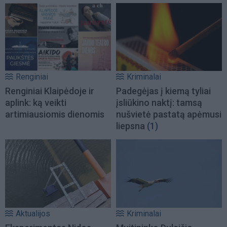
Renginiai
Kriminalai
Renginiai Klaipėdoje ir
Padegėjas į kiemą tyliai
aplink: ką veikti
įsliūkino naktį: tamsą
artimiausiomis dienomis
nušvietė pastatą apėmusi
liepsna
(1)
Aktualijos
Kriminalai