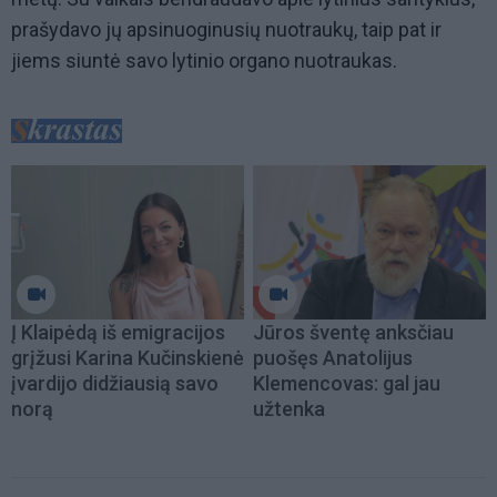
prašydavo jų apsinuoginusių nuotraukų, taip pat ir
jiems siuntė savo lytinio organo nuotraukas.
Į Klaipėdą iš emigracijos
Jūros šventę anksčiau
grįžusi Karina Kučinskienė
puošęs Anatolijus
įvardijo didžiausią savo
Klemencovas: gal jau
norą
užtenka