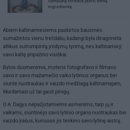
šampūną tereikia įberti vieną
ingredientą
Abiem kaltinamiesiems paskirtos bausmės
sumažintos vienu trečdaliu, kadangi byla išnagrinėta
atlikus sutrumpintą įrodymų tyrimą, nes kaltinamieji
savo kaltę pripažino visiškai.
Bylos duomenimis, moteris fotografavo ir filmavo
savo ir savo mažamečio vaiko lytinius organus bei
siuntė nuotraukas ir vaizdo medžiagą kaltinamajam,
tikėdamasi už tai gauti pinigų.
O A. Dagys nepažįstamiems asmenims, tarp jų ir
vaikams, siuntinėjo savo lytinio organo nuotraukas bei
vaizdo įrašus, kuriuose jis tenkino savo lytinę aistrą.