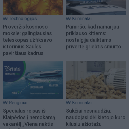
Technologijos
Kriminalai
Proveržis kosmoso
Pamiršo, kad namai jau
moksle: galingiausias
priklauso kitiems:
teleskopas užfiksavo
nostalgija daiktams
istorinius Saulės
privertė griebtis smurto
paviršiaus kadrus
Renginiai
Kriminalai
Specialus reisas iš
Sukčiai nesnaudžia:
Klaipėdos į nemokamą
naudojasi dėl kietojo kuro
vakarėlį „Viena naktis
kilusiu ažiotažu