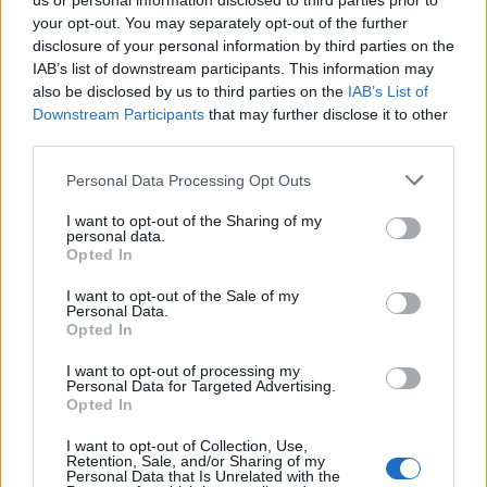
us or personal information disclosed to third parties prior to
your opt-out. You may separately opt-out of the further
disclosure of your personal information by third parties on the
IAB’s list of downstream participants. This information may
This site is protected by
also be disclosed by us to third parties on the
IAB’s List of
Sutinku su
taisyklėmis
reCAPTCHA and the Google
Downstream Participants
that may further disclose it to other
Privacy Policy
and
Terms of
third parties.
Service
apply.
Personal Data Processing Opt Outs
I want to opt-out of the Sharing of my
personal data.
Opted In
I want to opt-out of the Sale of my
Personal Data.
Opted In
I want to opt-out of processing my
Personal Data for Targeted Advertising.
Opted In
I want to opt-out of Collection, Use,
Retention, Sale, and/or Sharing of my
Personal Data that Is Unrelated with the